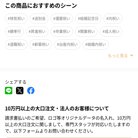
この商品におすすめのシーン
#快気祝い
#送別会
#還暦祝い
#結婚記念日
#内祝い
#親孝行
#昇進祝い
#卒業祝い
#開業祝い
#成人祝い
#退職祝い
#新築祝い
#出産内祝い
#結婚内祝い
#その他内祝い
#法人
#お歳暮
#古希祝い
#喜寿祝い
#米寿祝い
#お中元
#結婚祝い
#出産祝い
#母の日
シェアする
#父の日
#お祝い
#お礼
#記念日
#パーティー
#サプライズ
#誕生日
#クリスマス
#バレンタイン
10万円以上の大口注文・法人のお客様について
#ホワイトデー
#敬老の日
#入学祝い
#就職祝い
埼玉・狭山茶「矢島園」抹茶使用。
請求書払いのご希望、ロゴ等オリジナルデータの名入れ、10万円
香り豊かな深い味わい×埼玉産ミルクのまろやかさ、とろける冷
#引っ越し祝い
#自分へのご褒美
#部下男性
#弟
#兄
以上の大口注文に関しまして、専門スタッフが対応いたしますの
感チーズケーキ6個セットでお届けします。
で、以下フォームよりお問い合わせください。
#妹
#姉
#息子
#娘
#姪
#甥
#女子大学生
とろける食感に食べ方カード付きで、ご褒美タイムに最高のひと