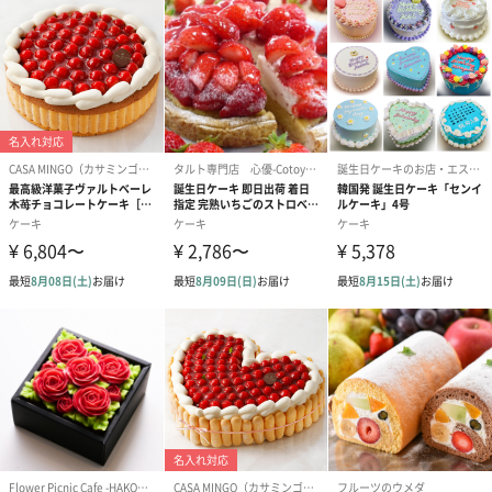
贈り物にも
御中元やお歳暮、様々なシーンのギフトにおすすめです。
「湯あがりの牛乳」から「湯あがりのチーズケーキ」へ。
大切なあの人へ感謝の気持ちを込めて、新感覚の湯上がりスイー
ツを贈りませんか。
商品詳細情報
外装サイズ
縦260mm×幅180mm×高さ90mm
賞味期限／消
発送日よりおよそ3か月以内
費期限
購入者最低保
60日
証残存賞味期