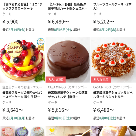
限
アレルゲン情
乳・ゼラチン
報
原材料
生クリーム（国内製造）、牛乳、クリームチーズ、カ
ッテージチーズ、ヨーグルト、練乳、グラニュー糖、
抹茶（埼玉県産）、ゼラチン/ゲル化剤（増粘多糖類）
配送方法（常
冷凍
温・冷凍・冷
蔵）
内容量
6個入り（1個80g）