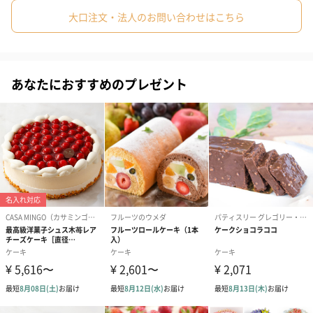
ときを。
大口注文・法人のお問い合わせはこちら
#部下女性
#義父
#義母
#取引先男性
#取引先女性
#親戚男性
#親戚女性
#母親
#彼氏
#女友達
#男友達
お召し上がり方法
あなたにおすすめのプレゼント
#男性
#女性
#夫
#妻
#父親
#彼女
#祖母
#祖父
#上司女性
#上司男性
#同僚女性
#同僚男性
#男子大学生
#10代
#20代前半
#20代後半
#30代
湯あがりミルクチーズケーキ工房
#40代
#50代
#60代
#70代
#80代
#90代
埼玉県産の牛乳やヨーグルトを主に使用。
酪農家の数が減少の一途を辿るなか、そんな状況に少しでも歯止
めをかけたい！
地元酪農家の美味しい牛乳や乳製品をたくさんの人たちに届けた
い！
そんな思いも「湯あがりミルクチーズケーキ」には込められてい
ます。