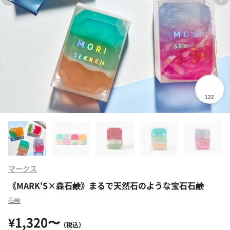
マークス
《MARK'S×森石鹸》まるで天然石のような宝石石鹸
石鹸
¥1,320〜
（税込）