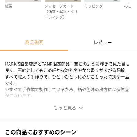
紙袋
メッセージカード
ラッピング
のし
（通常・写真・グリ
ーティング）
商品説明
レビュー
MARK'S直営店舗とTANP限定商品！宝石のように輝きで見た目も
良く、石鹸としてもきめ細かな泡と爽やかな香りが広がる石鹸。
すべて職人の手作りで、ひとつひとつに心がこもった特別な一品
です。
※すべて手作業で製作しているため、柄や色味の出方には個体差
がございます。
もっと見る
まるで天然石のような宝石石鹸
《MARK'S×森石鹸》
この商品におすすめのシーン