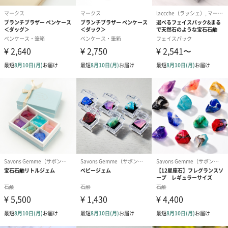
＜南国の風の香り＞
陽射しと風に包まれて、ココナッツとトロピカルフルーツが溶け
合う午後。
一瞬で気持ちを緩めてくれるような、やわらかく開放的な香りが
広がります。海辺のバカンスを思わせるような、軽やかでくつろ
いだひとときを届けます。
あまおうの香り
森石鹸
神奈川県茅ヶ崎市の小さい製造所で、お肌に優しい石鹸を中心に
「洗う」が楽しくなるカラフルで美しいアイテムを製造していま
す。