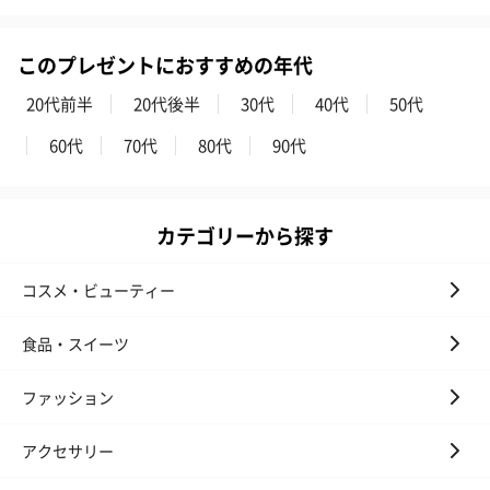
ハンドタオル・ハンカチを同梱してお届けいたします。ギフトへ
の＋αにおすすめです。
このプレゼントにおすすめの年代
20代前半
20代後半
30代
40代
50代
60代
70代
80代
90代
カテゴリーから探す
花束ハンドタオル（ピ
花束ハンドタオル（ブ
花束ハンドタ
ンク）（1,760円）
ルー）（1,760円）
ワイト）（1,7
コスメ・ビューティー
食品・スイーツ
キャンドル・お香
ファッション
キャンドル・お香を同梱してお届けいたします。
アクセサリー