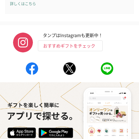
いぶりがっことチーズ
ごろっとうまみ チーズ
しょっつるナッ
詳しくはこちら
のオイル漬（981円）
のオイル漬（塩麹&レモ
円）
ン）（981円）
タンプはInstagramも更新中！
おすすめギフトをチェック
還暦祝いちょい足しギフト
還暦のお祝いにぴったりのアイテムを同梱してお届けいたしま
す。
還暦今治ハンドタオル
ゴルフボール（1,760
ゴルフボール（
（1,298円）
円）
ト）レッド（1,