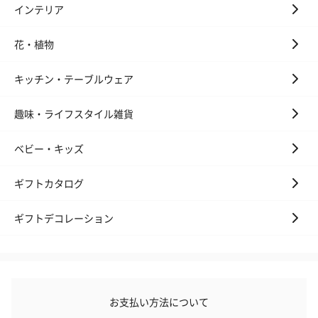
インテリア
花・植物
キッチン・テーブルウェア
フラッグカプセル：イ
フラッグカプセル：イ
ショートイン
趣味・ライフスタイル雑貨
ンセンススティック
ンセンススティック
（GRAPE AND
（END）（880円）
（St.OSMANTHUS）
（880円）
（880円）
ベビー・キッズ
ギフトカタログ
お酒
ギフトデコレーション
お酒を同梱してお届けいたします。
※20歳未満の方への酒類の販売はいたしません。
お支払い方法について