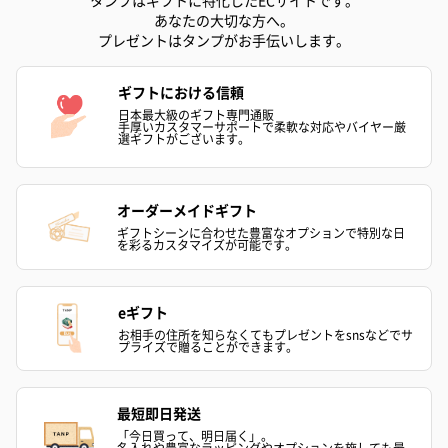
あなたの大切な方へ。
プレゼントはタンプがお手伝いします。
アールグレイ（HAPPY
アールグレイティー
フルーツティー
BIRTHDAY TO YOU）
（660円）
円）
ギフトにおける信頼
（660円）
日本最大級のギフト専門通販
手厚いカスタマーサポートで柔軟な対応やバイヤー厳
選ギフトがございます。
オーダーメイドギフト
スイーツ
ギフトシーンに合わせた豊富なオプションで特別な日
を彩るカスタマイズが可能です。
スイーツを同梱してお届けいたします。ギフトへの＋αにおすすめ
です。
eギフト
お相手の住所を知らなくてもプレゼントをsnsなどでサ
プライズで贈ることができます。
最短即日発送
「今日買って、明日届く」。
名入れや豊富なラッピングやオプションを施しても最