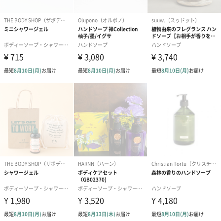
写真付きメッセージカ
写真付きメッセージカ
【誕生日】Hap
ード（680円）
ード（Thank you）ピ
Birthday ホ
ンク（680円）
刷なし）（11
ラッピング
ギフトラッピングを施してお届けします。