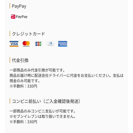
PayPay
プレミアムビール イネ
酔鯨 純米吟醸 吟麗
実楽山田錦 
ディット（712円）
（704円）
酒（655円）
クレジットカード
おつまみ・その他
代金引換
お酒にぴったりのおつまみ・サプリを同梱してお届けいたしま
一部商品のみ代金引換が可能です。
す。
商品お届け時に配送会社ドライバーに代金をお支払いください。支払は
現金のみ可能です。
※手数料：330円
コンビニ前払い（ご入金確認後発送）
一部商品のみコンビニ支払いが可能です。
※セブンイレブンは取り扱いできません。
※手数料：330円