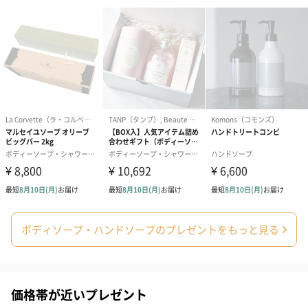
コットン巾着 【誕生
コットン巾着 【誕生
コットン巾着 
日】（グレー）S（550
日】（スモーキーピン
とう】 S（55
円）
ク）S（550円）
のし
ボディソープ・ハンドソープのプレゼントをもっと見る
結婚祝い（御結婚御
出産祝い（御出産御
結婚内祝い（
祝）（110円）
祝）（110円）
（110円）
価格帯が近いプレゼント