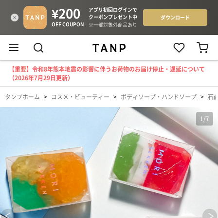
【重要】令和8年熊本地震の影響に伴うお荷物のお届け停止・遅延について
（2026年7月29日更新）
タンプホーム
>
コスメ・ビューティー
>
ボディソープ・ハンドソープ
>
石
1
/
7