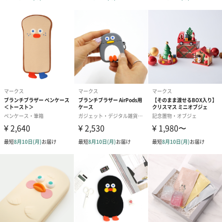
頬を撫でる潮風と、ひんやりとした砂の感触。
その中に、ジューシーなピーチがとろりと舞い降りて、トロピカ
ルな余韻がビーチの空気を甘く包み込みます。
まるで南国の午後にそっと溶けるピーチジュースのような、陽気
でやさしい香りです。
アジサイ
＜あじさいをイメージした香り＞
ふわりと束ねた薄紫の花々が、そよ風に揺れてやさしく香りま
す。朝の光に透ける花びらのように、清らかでみずみずしい余韻
が、心に静かにとけていきます。
季節を問わずそばに置きたくなる、静かで気品ある花束の香り。
ビタミンカラー