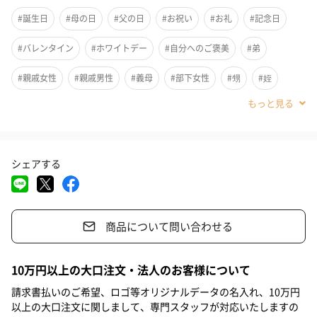
宝石のように輝き、爽やかな香りが広がる石鹸。
#誕生日
#母の日
#父の日
#お祝い
#お礼
#記念日
きめ細かい優しい泡が、顔も体も手も、しっとりと包み込みなが
らさっぱりと洗い上げます。
#バレンタイン
#ホワイトデー
#自分へのご褒美
#弟
#親戚女性
#親戚男性
#義母
#部下女性
#甥
#姪
すべて職人の手作りで、ひとつひとつに心がこもった特別な一品
です。
#娘
#息子
#姉
#妹
#兄
#彼女
#女子大学生
#同僚女性
#上司女性
#祖母
#母親
#妻
#女性
シェアする
ちょっとしたプレゼントに
#男性
#女友達
#彼氏
#20代前半
#20代後半
#30代
見た目も美しい宝石石鹸は自分用にもプレゼントにもおすすめで
#40代
#50代
#60代
#70代
#80代
#90代
す。
商品について問い合わせる
※商品写真はイメージです。すべて手作業で製作しているため、
柄や色味の出方には個体差がございます。掲載写真と異なるデザ
10万円以上の大口注文・法人のお客様について
インの商品がお手元に届く場合がございますが、手作りならでは
請求書払いのご希望、ロゴ等オリジナルデータの名入れ、10万円
の風合いとしてお楽しみいただけますと幸いです。予めご了承の
以上の大口注文に関しまして、専門スタッフが対応いたしますの
上、ご購入ください。