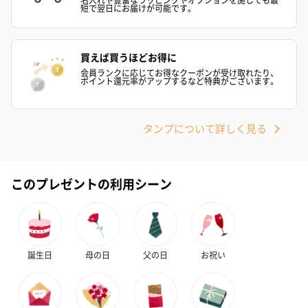
短で翌日にお届けが可能です。
ゼリーバウム カット
麦わらパンダバウム
3層デザート 
（レモン＆紅茶）（432
（バナナ味）（540円）
ェ〜国産フル
円）
り〜 3号（86
買えば買うほどお得に
会員ランクに応じてお得なクーポンが受け取れたり、
ポイント還元率がアップするなど特典がございます。
スキンケアグッズ
スキンケアグッズを同梱してお届けします。
タンプについて詳しく見る
このプレゼントの利用シーン
誕生日
母の日
父の日
お祝い
ハンドクリーム3本セッ
シャワージェル＆ハン
シャワージェ
ト【ありがとう】
ドクリーム（ピンクグ
ドクリーム（
（1,100円）
レープフルーツ）
ッシュローズ）（
（2,145円）
円）