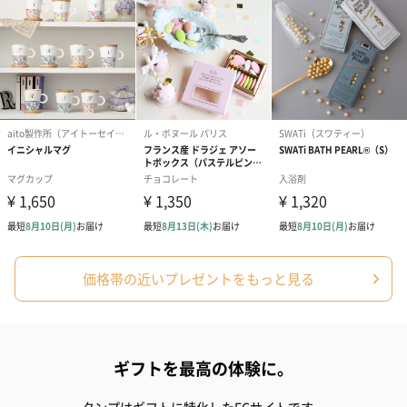
フラワーテディベア
テディベア（バニラ）
テディベア（
（2,390円）
（1,760円）
ル）（1,760円
紅茶・コーヒー・スイーツ
紅茶・コーヒー・スイーツを同梱してお届けいたします。ギフト
価格帯の近いプレゼントをもっと見る
への＋αにおすすめです。
ギフトを最高の体験に。
タンプはギフトに特化したECサイトです。