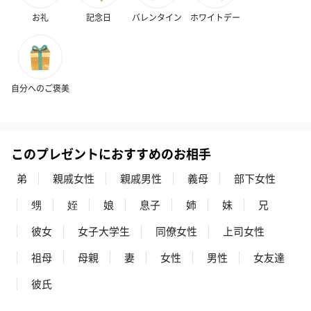
お礼
記念日
バレンタイン
ホワイトデー
リラックスグッズ
リラックスグッズを同梱してお届けします。
自分へのご褒美
このプレゼントにおすすめのお相手
弟
親戚女性
親戚男性
義母
部下女性
甥
姪
娘
息子
姉
妹
兄
かき氷入浴剤4点セット
かき氷入浴剤4点セット
バスフラワー
（ブルー）（748円）
（イエロー）（748円）
【Thank you】
彼女
女子大学生
同僚女性
上司女性
円）
祖母
母親
妻
女性
男性
女友達
彼氏
ハンドタオル・ハンカチ