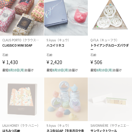
お届けボックスオプション
配送用のダンボールを装飾いたします。お相手のご住所に直接お
送りする際に人気のオプションです。お相手に直接手渡しする場
合は、紙袋との併用もおすすめです。
ダンボール装飾（ひま
ダンボール装飾（チュ
ダンボール装
わり）（720円）
ーリップ）（720円）
イトピンク×
ト）（580円）
紙袋