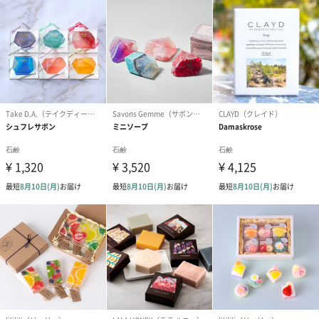
商品詳細情報
外装サイズ
幅4.5cm×縦6.3cm×厚み2.5cm
成分
【スイカ】
石けん素地、グリセリン、水、PG、ソルビトール、ラ
ウレス硫酸Na、ラウリル硫酸Na、塩化Na、クエン
酸、クエン酸Na、イミノジコハク酸4Na、エチドロン
酸4Na、香料、酸化チタン、酸化鉄、マイカ、緑3、赤
227、青1、黄203、ポリエステル-３、赤104
【ナンゴクビーチ】
石けん素地、グリセリン、水、PG、ソルビトール、ラ
ウレス硫酸Na、ラウリル硫酸Na、塩化Na、クエン
酸、クエン酸Na、イミノジコハク酸4Na、エチドロン
酸4Na、香料、酸化チタン、酸化鉄、マイカ、赤
227、青1
【アジサイ】
石けん素地、グリセリン、水、PG、ソルビトール、ラ
ウレス硫酸Na、ラウリル硫酸Na、塩化Na、クエン
酸、クエン酸Na、イミノジコハク酸4Na、エチドロン
酸4Na、香料、酸化チタン、酸化鉄、マイカ、緑3、赤
227、青1、黄203
【ビタミンカラー】