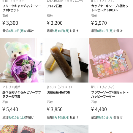
石けん素地、グリセリン、水、PG、ソルビトール、ラ
ウレス硫酸Na、ラウリル硫酸Na、塩化Na、クエン
酸、クエン酸Na、イミノジコハク酸4Na、エチドロン
酸4Na、香料、酸化チタン、酸化鉄、マイカ、緑3、赤
227、青1、黄203
【あまおうの香り】
石けん素地、グリセリン、水、PG、ソルビトール、ラ
ウレス硫酸Na、ラウリル硫酸Na、塩化Na、クエン
酸、クエン酸Na、イミノジコハク酸4Na、エチドロン
酸4Na、香料、マイカ、黄203、赤227、青1、緑3
商品サイズ
縦6.1cm×横4.3cm×厚み2.2cm
※手作りのため個体差がございます。
重さ
約55g
※手作りのため個体差がございます。
注意事項
※商品写真はイメージです。すべて手作業で製作して
いるため、柄や色味の出方には個体差がございます。
掲載写真と異なるデザインの商品がお手元に届く場合
がございます。予めご了承の上、ご購入ください。
商品オプション情報