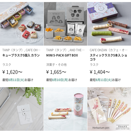
生花
生花のブーケを同梱します。
※9-15時にご注文いただく場合、最短のお届け可能日が通常より
も1日遅くなります。
シーズンブーケ（ひま
ブーケ（ホワイトグリ
ブーケ（ピン
わり）（1,880円）
ーン）（1,650円）
（1,650円）
ドライフラワー・プリザーブドフラワー
自然のお花で作ったドライフラワー・プリザーブドフラワーを同
梱します。