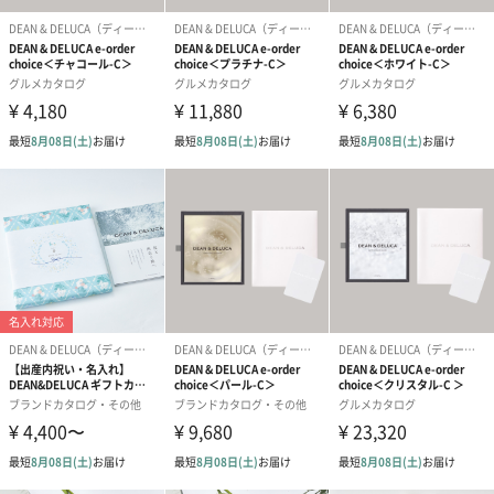
「美味しいたべもの」は、ただそれだけでひとの心を豊かにしま
す。 見るたのしみ、つくるたのしみ、食するよろこび。 食を通じ
た様々な感動の原点にあるもの─ それは食そのものが持つ“美し
さ”です。
「美しさ」の中にいることを五感で感じられる店“MUSEUM FOR
FINE FOOD”という発想。 店の中に足を踏み入れた瞬間、目の前
に広がる「美しさ」にこころが動かされる。 見慣れているはずの
たべものがまるで生まれてはじめてみたかのような新鮮な驚きと
発見。 色鮮やかな食材や料理、漂ってくる香り、市場のような活
気、そして口にしたときの至福の味わい。 五感で感じる「食の美
しさ」が溢れています。
DEAN & DELUCAは皆様のもとに食の美しさがもたらす豊かでよろ
こび溢れる美味しさをお届けします。