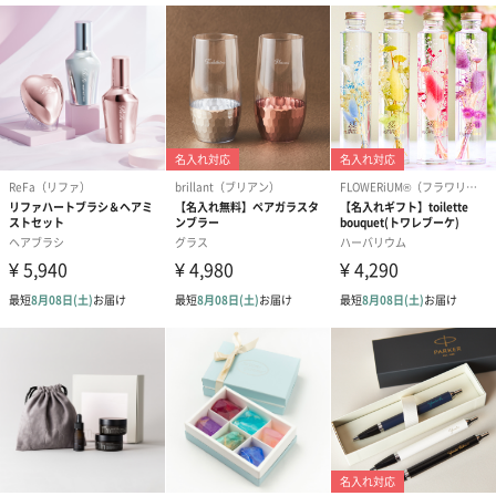
スイーツ
スイーツを同梱してお届けいたします。ギフトへの＋αにおすすめ
です。
ゼリーバウム カット
麦わらパンダバウム
3層デザート 
（レモン＆紅茶）（432
（バナナ味）（540円）
ェ〜国産フル
円）
り〜 3号（86