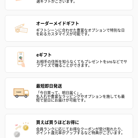
選ギフトがございます。
オーダーメイドギフト
ギフトシーンに合わせた豊富なオプションで特別な日
を彩るカスタマイズが可能です。
かき氷入浴剤4点セット
かき氷入浴剤4点セット
バスフラワー
eギフト
（ブルー）（748円）
（イエロー）（748円）
【Thank you】
円）
お相手の住所を知らなくてもプレゼントをsnsなどでサ
プライズで贈ることができます。
最短即日発送
ハンドタオル・ハンカチ
「今日買って、明日届く」。
名入れや豊富なラッピングやオプションを施しても最
短で翌日にお届けが可能です。
ハンドタオル・ハンカチを同梱してお届けいたします。ギフトへ
の＋αにおすすめです。
買えば買うほどお得に
会員ランクに応じてお得なクーポンが受け取れたり、
ポイント還元率がアップするなど特典がございます。