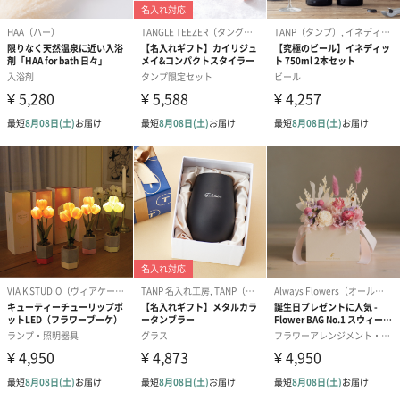
フラワーテディベア
テディベア（バニラ）
テディベア（
（2,390円）
（1,760円）
ル）（1,760円
紅茶・コーヒー・スイーツ
紅茶・コーヒー・スイーツを同梱してお届けいたします。ギフト
への＋αにおすすめです。
アールグレイ（HAPPY
アールグレイティー
フルーツティー
BIRTHDAY TO YOU）
（660円）
円）
（660円）