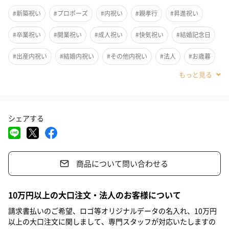
#新築祝い
#プロポーズ
#内祝い
#親孝行
#昇進祝い
#卒業祝い
#開業祝い
#成人祝い
#快気祝い
#結婚記念日
#出産内祝い
#結婚内祝い
#その他内祝い
#法人
#お歳暮
#古希祝い
#喜寿祝い
#米寿祝い
#お中元
#出産祝い
#母の日
#父の日
#お祝い
#お礼
#記念日
シェアする
#パーティー
#サプライズ
#結婚祝い
#クリスマス
#ホワイトデー
#敬老の日
#引っ越し祝い
#自分へのご褒美
商品について問い合わせる
#退職祝い
#送別会
#還暦祝い
#男子大学生
#親戚女性
#親戚男性
#取引先女性
#取引先男性
#義母
#義父
世界中の美味しい食べ物をあつめた、食するよろこびをお伝えす
10万円以上の大口注文・法人のお客様について
る食のセレクトショップ、DEAN & DELUCAのギフトカタログで
#部下女性
#部下男性
#娘
#息子
#姉
#妹
#兄
請求書払いのご希望、ロゴ等オリジナルデータの名入れ、10万円
す。
以上の大口注文に関しまして、専門スタッフが対応いたしますの
#弟
#女子大学生
#彼女
#同僚男性
#同僚女性