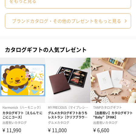
をもっと見る
※のし下はご記入いただけません。
※カードのデザインは一部変更する場合があります。
ブランドカタログ・その他のプレゼントをもっと見る
カタログギフトの人気プレゼント
結婚祝い（御結婚御
出産祝い（御出産御
内祝い_蝶結び
祝）（110円）
祝）（110円）
（110円）
生花
生花のブーケを同梱します。
※9-15時にご注文いただく場合、最短のお届け可能日が通常より
も1日遅くなります。