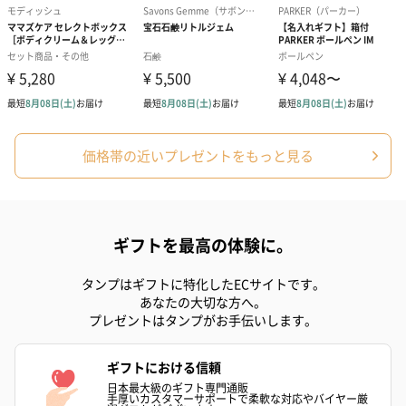
スキンケアグッズ
スキンケアグッズを同梱してお届けします。
価格帯の近いプレゼントをもっと見る
ハンドクリーム3本セッ
シャワージェル＆ハン
シャワージェ
ト【ありがとう】
ドクリーム（ピンクグ
ドクリーム（
ギフトを最高の体験に。
（1,100円）
レープフルーツ）
ッシュローズ）（
（2,145円）
円）
タンプはギフトに特化したECサイトです。
あなたの大切な方へ。
プレゼントはタンプがお手伝いします。
リラックスグッズ
ギフトにおける信頼
リラックスグッズを同梱してお届けします。
日本最大級のギフト専門通販
手厚いカスタマーサポートで柔軟な対応やバイヤー厳