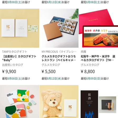
シーズンブーケ（ひま
ブーケ（ホワイトグリ
ブーケ（ピン
わり）（1,880円）
ーン）（1,650円）
（1,650円）
ドライフラワー・プリザーブドフラワー
自然のお花で作ったドライフラワー・プリザーブドフラワーを同
梱します。
一部花材が写真と異なる場合がございます。予めご了承くださ
い。パッケージに入れてお届けします。