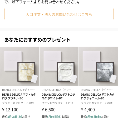
で、以下フォームよりお問い合わせください。
DEAN & DELUCAの商品・世界観を、カードカタログで表現しまし
#上司男性
#上司女性
#祖父
#祖母
#母親
#父親
た。
大口注文・法人のお問い合わせはこちら
結婚式の引出物や内祝いなどさまざまなギフトシーンで、ご利用
#妻
#夫
#女性
#男性
#男友達
#女友達
#彼氏
いただけます。
#10代
#20代前半
#20代後半
#30代
#40代
#50代
あなたにおすすめのプレゼント
#60代
#70代
#80代
#90代
デモサイトはこちら
"選ぶたのしみ"はそのままに カード式ギフトカタログ
カードタイプなので、持ち帰りやすいコンパクトなサイズ感で
す。