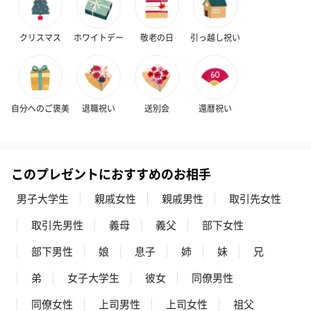
クリスマス
ホワイトデー
敬老の日
引っ越し祝い
自分へのご褒美
退職祝い
送別会
還暦祝い
このプレゼントにおすすめのお相手
男子大学生
親戚女性
親戚男性
取引先女性
取引先男性
義母
義父
部下女性
部下男性
娘
息子
姉
妹
兄
弟
女子大学生
彼女
同僚男性
同僚女性
上司男性
上司女性
祖父