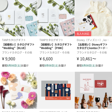
世界中の美味しいをプレゼントに
豊富なラインナップで特に20～40代の女性に人気のDEAN &
DELUCA。
選りすぐりされた世界中の美味しい食べ物をぜひ贈ってみません
か？
商品詳細情報
お届けからの
約6ヶ月
使用期限
商品パッケー
約縦14.4cm×横12.5cm×厚み2cm
ジサイズ
全体重量
42g
パッケージ外
化粧箱
装