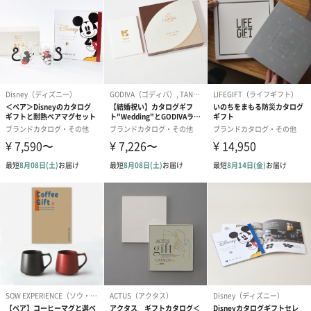
あり（280円）
メッセージカード（通常・写真・グリーティング）
誕生日や結婚祝い・出産祝いなど、様々なシーンのメッセージカ
ードを同梱します。
メッセージカードや封筒のデザインは一部変更する場合がありま
す。
写真付きメッセージカ
写真付きメッセージカ
【誕生日】Hap
ード（680円）
ード（Thank you）ピ
Birthday ホ
ンク（680円）
刷なし）（11