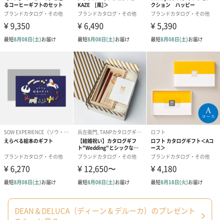
包装紙
包装紙または風呂敷でラッピングを施してお届けいたします。
ゴールド（リッチリボ
ピンク（リッチリボ
ライトブルー
ン）（680円）
ン）（680円）
ザ）（680円）
のしカード
商品の形質上、のしを直接添付できない商品にのし風のカードを
DEAN & DELUCA（ディーン & デルーカ）のプレゼント
同梱します。