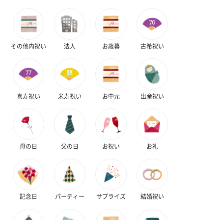
いぶりがっことチーズ
ごろっとうまみ チーズ
しょっつるナッ
のオイル漬（981円）
のオイル漬（塩麹&レモ
円）
ン）（981円）
その他内祝い
法人
お歳暮
古希祝い
喜寿祝い
米寿祝い
お中元
出産祝い
母の日
父の日
お祝い
お礼
記念日
パーティー
サプライズ
結婚祝い