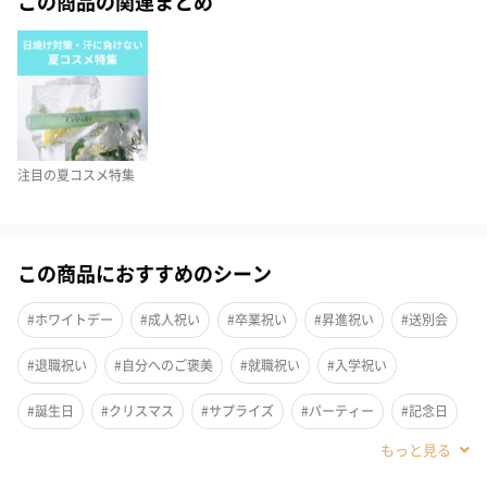
この商品の関連まとめ
唇が、みずみずしく咲く。
たっぷりのトリートメント成分が唇を優しく包みこむ。
べたつかないさらっとしたオイルが心地よく、長時間保湿。唇を
ふっくらと演出(*1)します。
*1 メイクアップ効果による
注目の夏コスメ特集
How to use
この商品におすすめのシーン
・唇の中央から全体にひろげるようにつけます。
#ホワイトデー
#成人祝い
#卒業祝い
#昇進祝い
#送別会
唇がほんのり色づき、ツヤが出ます。リップケア効果を感じてい
ただけます。
#退職祝い
#自分へのご褒美
#就職祝い
#入学祝い
・ほとんど透明な仕上がりなのでナイトケアにも最適です。翌
#誕生日
#クリスマス
#サプライズ
#パーティー
#記念日
朝、柔らかくて、より美しく、ふっくらとした唇を感じていただ
けます。
#お礼
#お祝い
#母の日
#女子大学生
#女子高校生