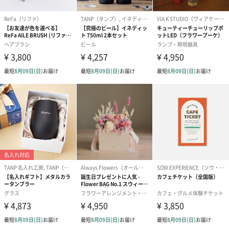
シーズンブーケ（ひま
ブーケ（ホワイトグリ
ブーケ（ピン
わり）（1,880円）
ーン）（1,650円）
（1,650円）
ドライフラワー・プリザーブドフラワー
自然のお花で作ったドライフラワー・プリザーブドフラワーを同
梱します。
一部花材が写真と異なる場合がございます。予めご了承くださ
い。パッケージに入れてお届けします。