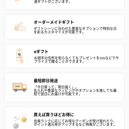
選ギフトがございます。
オーダーメイドギフト
ギフトシーンに合わせた豊富なオプションで特別な日
を彩るカスタマイズが可能です。
スイーツ
スイーツを同梱してお届けいたします。ギフトへの＋αにおすすめ
です。
eギフト
お相手の住所を知らなくてもプレゼントをsnsなどでサ
プライズで贈ることができます。
最短即日発送
「今日買って、明日届く」。
名入れや豊富なラッピングやオプションを施しても最
短で翌日にお届けが可能です。
ゼリーバウム カット
麦わらパンダバウム
3層デザート 
（レモン＆紅茶）（432
（バナナ味）（540円）
ェ〜国産フル
買えば買うほどお得に
円）
り〜 3号（86
会員ランクに応じてお得なクーポンが受け取れたり、
ポイント還元率がアップするなど特典がございます。