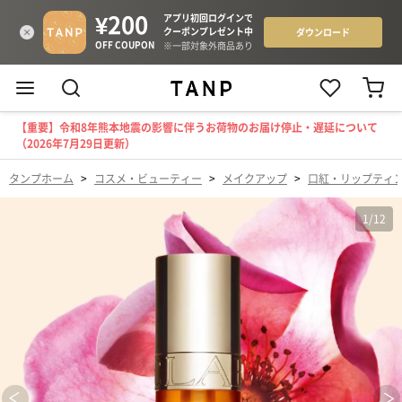
【重要】令和8年熊本地震の影響に伴うお荷物のお届け停止・遅延について
（2026年7月29日更新）
タンプホーム
>
コスメ・ビューティー
>
メイクアップ
>
口紅・リップティ
1
/
12