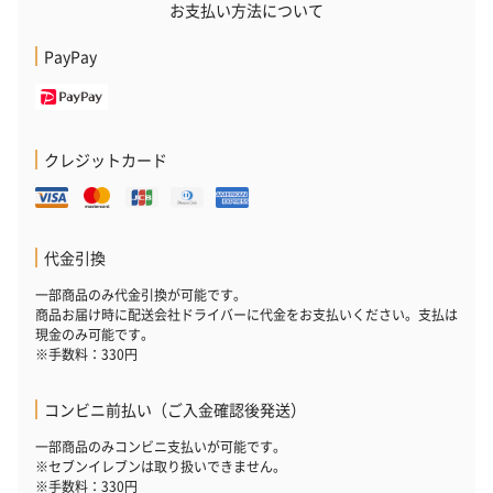
お支払い方法について
PayPay
おつまみ・その他
お酒にぴったりのおつまみ・サプリを同梱してお届けいたしま
す。
クレジットカード
代金引換
一部商品のみ代金引換が可能です。
商品お届け時に配送会社ドライバーに代金をお支払いください。支払は
現金のみ可能です。
※手数料：330円
いぶりがっことチーズ
ごろっとうまみ チーズ
しょっつるナッ
のオイル漬（981円）
のオイル漬（塩麹&レモ
円）
コンビニ前払い（ご入金確認後発送）
ン）（981円）
一部商品のみコンビニ支払いが可能です。
※セブンイレブンは取り扱いできません。
※手数料：330円