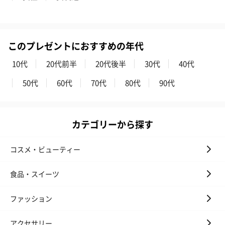
このプレゼントにおすすめの年代
花束ハンドタオル（ピ
花束ハンドタオル（ブ
花束ハンドタ
10代
20代前半
20代後半
30代
40代
ンク）（1,760円）
ルー）（1,760円）
ワイト）（1,7
50代
60代
70代
80代
90代
カテゴリーから探す
キャンドル・お香
キャンドル・お香を同梱してお届けいたします。
コスメ・ビューティー
食品・スイーツ
ファッション
アクセサリー