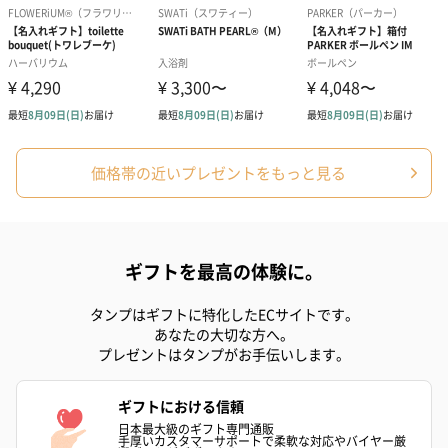
フラワーテディベア
テディベア（バニラ）
テディベア（
（2,390円）
（1,760円）
ル）（1,760円
紅茶・コーヒー・スイーツ
価格帯の近いプレゼントをもっと見る
紅茶・コーヒー・スイーツを同梱してお届けいたします。ギフト
への＋αにおすすめです。
ギフトを最高の体験に。
タンプはギフトに特化したECサイトです。
あなたの大切な方へ。
プレゼントはタンプがお手伝いします。
アールグレイ（HAPPY
アールグレイティー
フルーツティー
ギフトにおける信頼
BIRTHDAY TO YOU）
（660円）
円）
日本最大級のギフト専門通販
手厚いカスタマーサポートで柔軟な対応やバイヤー厳
（660円）