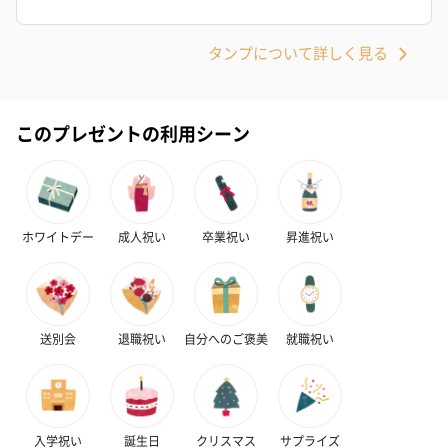
スキンケアグッズ
タンプについて詳しく見る
スキンケアグッズを同梱してお届けします。
このプレゼントの利用シーン
ホワイトデー
成人祝い
卒業祝い
昇進祝い
ハンドクリーム3本セッ
シャワージェル＆ハン
シャワージェ
ト【ありがとう】
ドクリーム（ピンクグ
ドクリーム（
（1,100円）
レープフルーツ）
ッシュローズ）（
（2,145円）
円）
送別会
退職祝い
自分へのご褒美
就職祝い
リラックスグッズ
リラックスグッズを同梱してお届けします。
入学祝い
誕生日
クリスマス
サプライズ