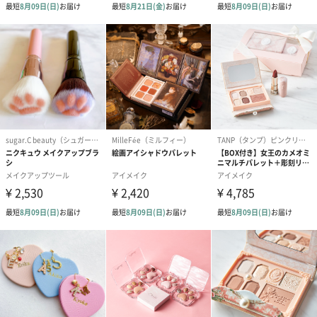
のしカード
商品の形質上、のしを直接添付できない商品にのし風のカードを
同梱します。
※のし下はご記入いただけません。
※カードのデザインは一部変更する場合があります。
結婚祝い（御結婚御
出産祝い（御出産御
内祝い_蝶結び
祝）（110円）
祝）（110円）
（110円）
結婚祝いちょい足しギフト
結婚祝いギフトへの＋αにおすすめです。新生活を彩るギフトオプ