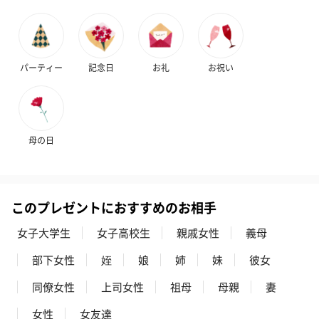
パーティー
記念日
お礼
お祝い
かき氷入浴剤4点セット
かき氷入浴剤4点セット
バスフラワー
母の日
（ブルー）（748円）
（イエロー）（748円）
【Thank you】
円）
このプレゼントにおすすめのお相手
ハンドタオル・ハンカチ
女子大学生
女子高校生
親戚女性
義母
ハンドタオル・ハンカチを同梱してお届けいたします。ギフトへ
部下女性
姪
娘
姉
妹
彼女
の＋αにおすすめです。
同僚女性
上司女性
祖母
母親
妻
女性
女友達