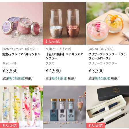
プリザーブドフラワー
プリザーブドフラワー
アミュレット 
ブーケ（ピンク）
ブーケ（ブルー）
ク）（1,500円
（2,580円）
（2,580円）
ぬいぐるみ
愛らしいぬいぐるみを同梱してお届けします。
誕生日・記念日・出産祝いなどのシーンにおすすめです。