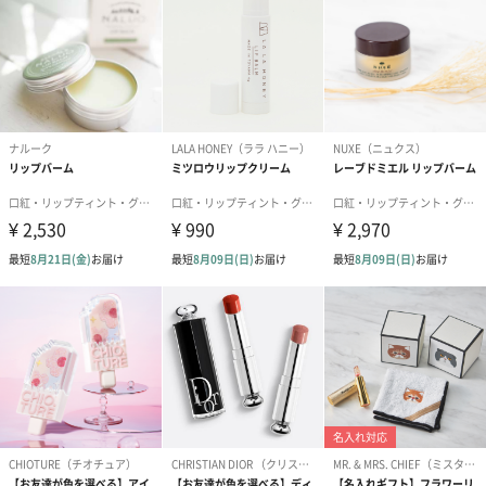
ダンボール装飾（ひま
ダンボール装飾（チュ
ダンボール装
わり）（720円）
ーリップ）（720円）
イトピンク×
ト）（580円）
紙袋
お渡し用の紙袋です。
商品に合わせたサイズをお届けします。