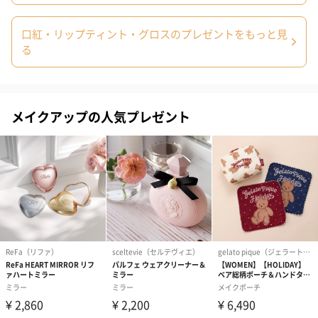
写真付きメッセージカ
写真付きメッセージカ
【誕生日】Hap
ード（680円）
ード（Thank you）ピ
Birthday ホ
ンク（680円）
刷なし）（11
口紅・リップティント・グロスのプレゼントをもっと見
る
ラッピング
ギフトラッピングを施してお届けします。
メイクアップの人気プレゼント
コットン巾着 【誕生
コットン巾着 【誕生
コットン巾着 
日】（グレー）S（550
日】（スモーキーピン
とう】 S（55
円）
ク）S（550円）