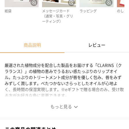
紙袋
メッセージカード
ラッピング
のしカ
（通常・写真・グリ
ーティング）
商品説明
レビュー
厳選された植物成分を配合した製品をお届けする「CLARINS（ク
ラランス）」の植物の恵みでうるおい感たっぷりのリップオイ
ル。たっぷりのトリートメント成分が唇を優しく包み、唇をみず
みずしく潤します。べたつかないさらっとしたオイルが心地よ
く、長時間の保湿実現します。※eギフトで贈る場合のみ、受け取
る方がお好きな色に変更できます。
もっと見る
リップコンフォートオイル
植物の恵みでうるおい感たっぷりのリップオイル。