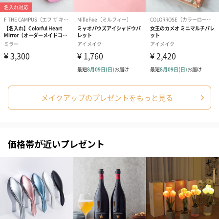
ションをご用意いたしました。
商品と同梱してお届けいたします。
メイクアップのプレゼントをもっと見る
ブライダルロリポップ
ブライダルロリポップ
夫婦箸と箸置
ドレス（いちご味)
タキシード（コーラ味)
（2,420円）
（1,122円）
（1,122円）
価格帯が近いプレゼント
生花
生花のブーケを同梱します。
※9-15時にご注文いただく場合、最短のお届け可能日が通常より
も1日遅くなります。