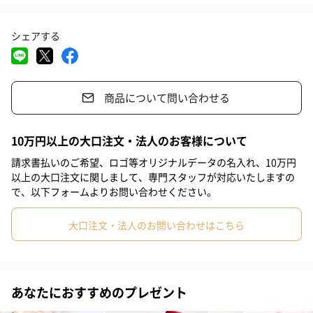
#親戚女性
#義母
#部下女性
#姪
#娘
#姉
#妹
カラー
シェアする
#彼女
#同僚女性
#上司女性
#祖母
#母親
#妻
01 ハニー
#女性
#女友達
#10代
#20代前半
#20代後半
#30代
商品について問い合わせる
#40代
#50代
#60代
#70代
#80代
#90代
唇の色そのままに、ツヤとクリアな輝きをプラス。ナイトケアに
も適しています。
10万円以上の大口注文・法人のお客様について
請求書払いのご希望、ロゴ等オリジナルデータの名入れ、10万円
以上の大口注文に関しまして、専門スタッフが対応いたしますの
で、以下フォームよりお問い合わせください。
02 ラズベリー
大口注文・法人のお問い合わせはこちら
フレッシュなラズベリーのように、透明感ある唇に。
あなたにおすすめのプレゼント
04 ピタヤ