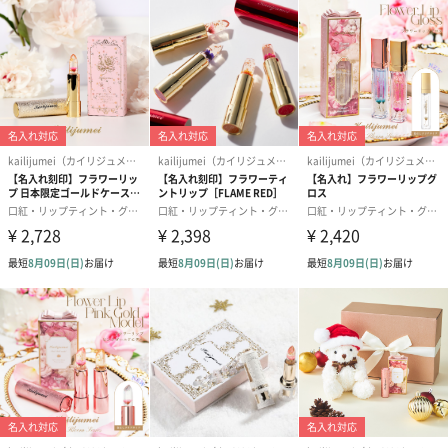
南国のドラゴンフルーツを連想させるポップなピンク。唇の水分
量に応じてあなたにピッタリの色に変化。
Clarins（クラランス）
「クラランス」の製品は女性の声に耳を傾け、そのニーズを理解
し、厳選された植物成分を配合した肌に響く製品を開発すること
が、クラランスのフィロソフィ（哲学）です。
成分
商品詳細情報