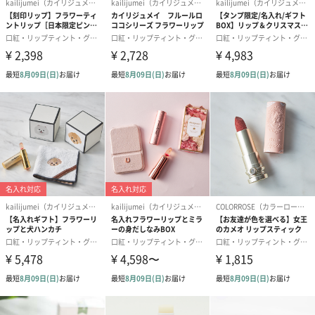
サイズ
外装：約2.6cm×2.6cm×8.3cm
本体：約2.3cm×2.3cm×7.9cm
並行輸入品か
並行輸入品
否か
内容量／内容
7ml
物
使用期限表示
無し
有無
商品オプション情報
お届けボックスオプション
配送用のダンボールを装飾いたします。お相手のご住所に直接お
送りする際に人気のオプションです。お相手に直接手渡しする場
合は、紙袋との併用もおすすめです。