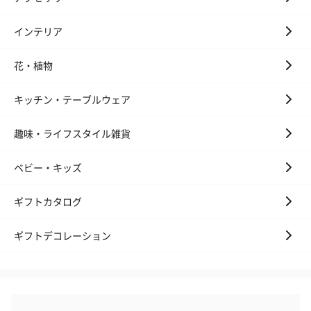
フラッグカプセル：イ
フラッグカプセル：イ
ショートイン
ンセンススティック
ンセンススティック
（GRAPE AND
インテリア
（END）（880円）
（St.OSMANTHUS）
（880円）
（880円）
花・植物
キッチン・テーブルウェア
お酒
趣味・ライフスタイル雑貨
お酒を同梱してお届けいたします。
※20歳未満の方への酒類の販売はいたしません。
ベビー・キッズ
ギフトカタログ
ギフトデコレーション
プレミアムビール イネ
酔鯨 純米吟醸 吟麗
実楽山田錦 
ディット（712円）
（704円）
酒（655円）