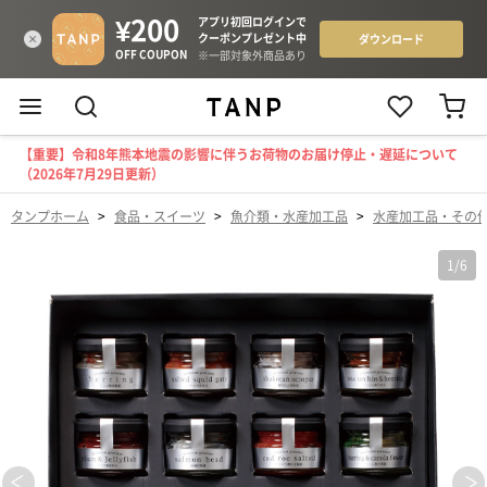
【重要】令和8年熊本地震の影響に伴うお荷物のお届け停止・遅延について
（2026年7月29日更新）
タンプホーム
>
食品・スイーツ
>
魚介類・水産加工品
>
水産加工品・その
1
/
6