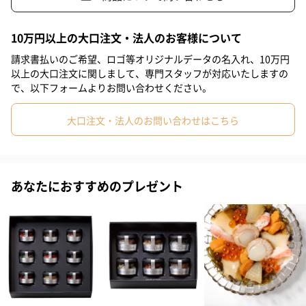
にしん雲丹あえ35g
にしん蝦夷糀漬40g
#祖母
#母親
#父親
#妻
#夫
#女性
#男性
いか蝦夷辛味漬40g
10万円以上の大口注文・法人のお客様について
いかの肝あえ40g
#男友達
#女友達
#彼氏
#10代
#20代前半
#20代後半
請求書払いのご希望、ロゴ等オリジナルデータの名入れ、10万円
くらげ梅肉あえ40g
以上の大口注文に関しまして、専門スタッフが対応いたしますの
#30代
#40代
#50代
#60代
#70代
#80代
#90代
くらげ岩のりあえ40g
で、以下フォームよりお問い合わせください。
氷頭甘酢漬30g
大口注文・法人のお問い合わせはこちら
にしん菜の花漬25g
すけそう鱈の子塩漬40g
にしん数の子塩漬40g
ずわいがに味噌あえ40g
あなたにおすすめのプレゼント
商品詳細情報
外装サイズ
幅30.1cmX縦28.4cmX高さ7.2cm
賞味期限
出荷より冷凍90日