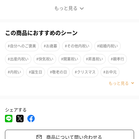
北海道の美味しい珍味”大集合”
もっと見る
極上を食す。違いがわかる人に贈る「宝珠の逸品」
一品ごとに厳選素材を使用し、旨味を追求した贅沢な宝珠の逸
この商品におすすめのシーン
品。
見た目の美しさはもちろん、お口の中に広がる感動と美しさをぜ
#自分へのご褒美
#お歳暮
#その他内祝い
#結婚内祝い
ひご堪能ください。
#出産内祝い
#快気祝い
#開業祝い
#昇進祝い
#親孝行
#内祝い
#誕生日
#敬老の日
#クリスマス
#お中元
セット内容
#パーティー
#お礼
#お祝い
#父の日
#母の日
#男子大学生
#親戚女性
#親戚男性
#取引先女性
東積丹たこ旨味漬40g
東積丹えび旨味漬40g
シェアする
#取引先男性
#義母
#義父
#部下女性
#部下男性
#娘
北海道つぶ山葵あえ40g
北海道つぶ甘露煮30g
#息子
#姉
#妹
#兄
#弟
#女子大学生
#彼女
紅鮭蝦夷糀漬40g
商品について問い合わせる
#同僚男性
#同僚女性
#上司男性
#上司女性
#祖父