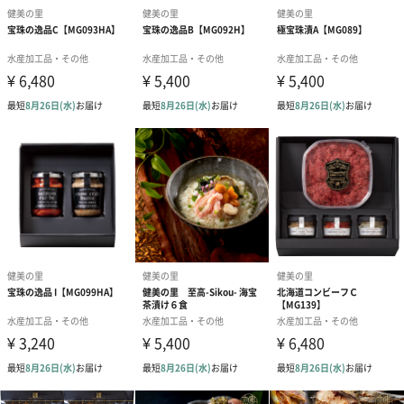
購入者最低保
冷凍80日
証残存賞味期
限
アレルゲン情
小麦・乳成分・かに・えび
報
配送方法
冷凍 ※沖縄・離島配送不可
内容量／数量
東積丹たこ旨味漬40g
東積丹えび旨味漬40g
北海道つぶ山葵あえ40g
北海道つぶ甘露煮30g
紅鮭蝦夷糀漬40g
にしん雲丹あえ35g
にしん蝦夷糀漬40g
いか蝦夷辛味漬40g
いかの肝あえ40g
くらげ梅肉あえ40g
くらげ岩のりあえ40g
氷頭甘酢漬30g
にしん菜の花漬25g
すけそう鱈の子塩漬40g
にしん数の子塩漬40g
ずわいがに味噌あえ40g×各1