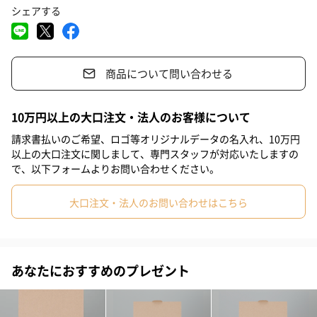
セット内容
シェアする
#彼女
#同僚男性
#同僚女性
#上司男性
#上司女性
ふわふわハンドタオル1枚
#祖父
#祖母
#母親
#父親
#妻
#夫
#女性
商品について問い合わせる
#男性
#男友達
#女友達
#彼氏
#20代前半
#20代後半
世界唯一無二の魔法のオーガニックコットン撚糸「スーパーゼロ
40S2000」を採用したタオル。
#30代
#40代
#50代
#60代
#70代
#80代
#90代
糸の太さは40番手の極細糸。肌やキューティクルを傷つけませ
10万円以上の大口注文・法人のお客様について
ん。
請求書払いのご希望、ロゴ等オリジナルデータの名入れ、10万円
細糸できめ細かい肌触りなのに、ふわっとボリューム感がありま
以上の大口注文に関しまして、専門スタッフが対応いたしますの
す。
で、以下フォームよりお問い合わせください。
このシルキータッチは、他のタオルでは表現できなかった領域で
す。
大口注文・法人のお問い合わせはこちら
もちろん、驚きの吸水力で、お洗濯後の乾きも速い！
肌にも、髪にもやさしい。究極の美容道具が完成しました。
柔らかく吸水性に優れたハンドタオルは、日常使いにぴったりの
あなたにおすすめのプレゼント
嬉しいサイズです。