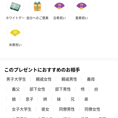
ホワイトデー
自分へのご褒美
古希祝い
喜寿祝い
米寿祝い
このプレゼントにおすすめのお相手
男子大学生
親戚女性
親戚男性
義母
義父
部下女性
部下男性
甥
姪
娘
息子
姉
妹
兄
弟
女子大学生
彼女
同僚男性
同僚女性