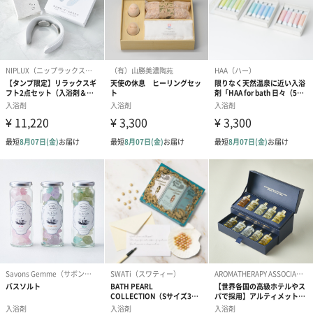
Lifetrim（ライフトリム）
「私らしく、心地よく、ととのえる」
楽しい日々を過ごすために、「整える」って大事なこと。
でも、「整える」って、誰もが願っていながら、なかなか難しい
こと。
時代の変化に応じて「整える」だって変化する。
ひとりひとりによって「整える」方法も様々。
そんな「整える」に必要とされる、より良いモノ、
より良いコトを提案するのが私たちの役割。
商品詳細情報
成分
・エプソムソルト
＜カーム＞
硫酸Mg、ラベンダー油、マンダリンオレンジ果皮油、
ニオイテンジクアオイ油、エンピツビャクシン油
＜スリープ＞