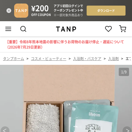
【重要】令和8年熊本地震の影響に伴うお荷物のお届け停止・遅延について
（2026年7月29日更新）
タンプホーム
>
コスメ・ビューティー
>
入浴剤・バスケア
>
入浴剤
>
エ
1
/
9