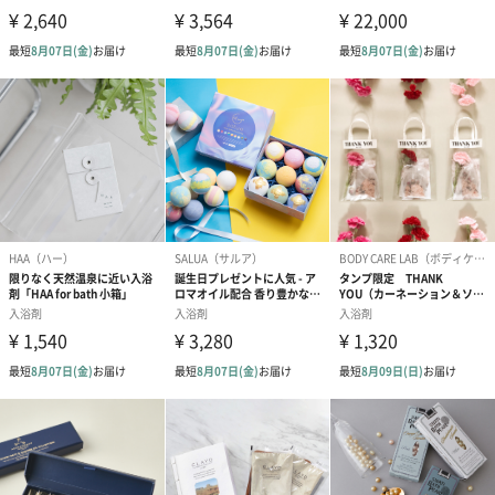
硫酸Mg、ラベンダー油、オレンジ果皮油
＜ナチュラル＞
硫酸Mg
・タオル
コットン100%
（オーガニックコットン撚糸「スーパーゼロ
40S2000」）
外装サイズ
幅20cmX縦16.5cmX高さ8.5cm
並行輸入品か
否
否か
内容量／内容
80gパック x 3種類
物
タオル1枚
使用期限表示
無
有無
商品オプション情報