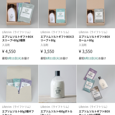
エプソムソルト3種類（各80g）
・大人な香りシダーウッド「calm」
・リラックスアロマ代表ラベンダー香る「sleep」
・無香料だからお好きなアロマでも楽しめる「natural」
バスタイムを極上のひとときに
Lifetrimの高品質なエプソムソルトで、いつものバスタイムを特別
なリラクゼーションタイムに変えてみませんか？
体のデトックスをサポートするエプソムソルトと、ふわふわのハ
ンドタオルの組み合わせで自宅のお風呂がまるでスパのような贅
沢な空間に。