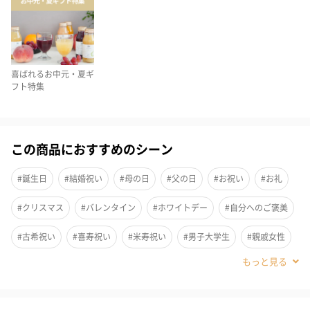
喜ばれるお中元・夏ギ
フト特集
この商品におすすめのシーン
#誕生日
#結婚祝い
#母の日
#父の日
#お祝い
#お礼
#クリスマス
#バレンタイン
#ホワイトデー
#自分へのご褒美
エプソムソルト80gパック3種類に、ふわふわハンドタオルをプラ
#古希祝い
#喜寿祝い
#米寿祝い
#男子大学生
#親戚女性
#親戚男性
#義母
#義父
#部下女性
#部下男性
#甥
#姪
#娘
#息子
#姉
#妹
#兄
#弟
#女子大学生