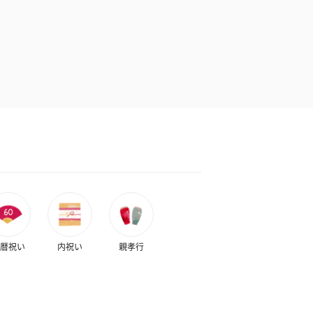
暦祝い
内祝い
親孝行