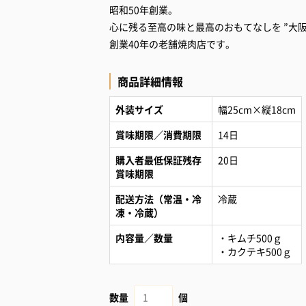
昭和50年創業。
心に残る至高の味と最高のおもてなしを ”大
創業40年の老舗焼肉店です。
商品詳細情報
外装サイズ
幅25cm×縦18cm
賞味期限／消費期限
14日
購入者最低保証残存
20日
賞味期限
配送方法（常温・冷
冷蔵
凍・冷蔵）
内容量／数量
・キムチ500ｇ
・カクテキ500ｇ
数量
個