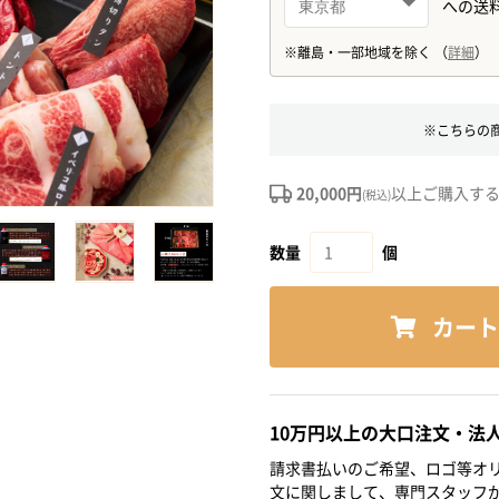
※こちらの
20,000円
以上ご購入す
(税込)
数量
個
カート
10万円以上の大口注文・法
請求書払いのご希望、ロゴ等オリ
文に関しまして、専門スタッフ