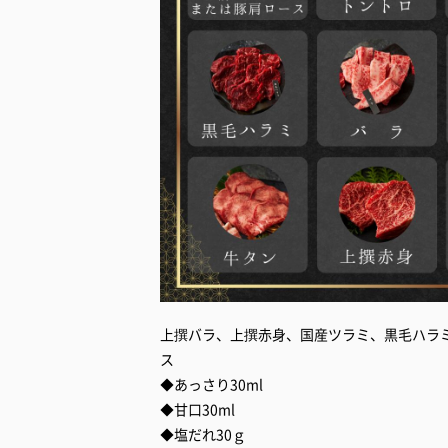
上撰バラ、上撰赤身、国産ツラミ、黒毛ハラ
ス
◆あっさり30ml
◆甘口30ml
◆塩だれ30ｇ