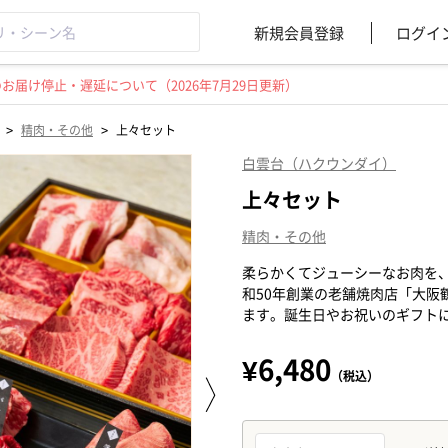
新規会員登録
ログイ
届け停止・遅延について（2026年7月29日更新）
>
>
精肉・その他
上々セット
白雲台（ハクウンダイ）
上々セット
精肉・その他
柔らかくてジューシーなお肉を
和50年創業の老舗焼肉店「大阪
ます。誕生日やお祝いのギフト
¥6,480
（税込）