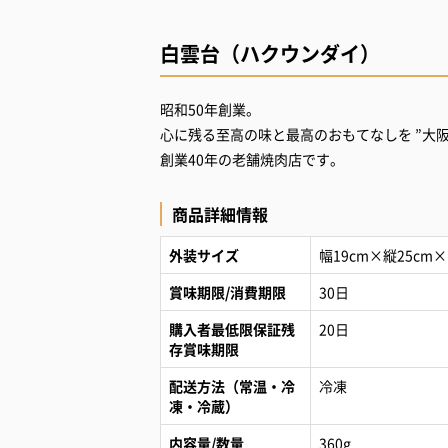
白雲台（ハクウンダイ）
昭和50年創業。
心に残る至高の味と最高のおもてなしを ”大
創業40年の老舗焼肉店です。
商品詳細情報
外装サイズ
幅19cm×縦25cm×
賞味期限/消費期限
30日
購入者最低限保証残
20日
存賞味期限
配送方法（常温・冷
冷凍
凍・冷蔵）
内容量/数量
360g