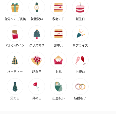
いぶりがっことチーズ
ごろっとうまみ チーズ
しょっつるナッ
自分へのご褒美
就職祝い
敬老の日
誕生日
のオイル漬（981円）
のオイル漬（塩麹&レモ
円）
ン）（981円）
バレンタイン
クリスマス
お中元
サプライズ
パーティー
記念日
お礼
お祝い
父の日
母の日
出産祝い
結婚祝い