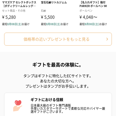
スキンケアグッズ
スキンケアグッズを同梱してお届けします。
価格帯の近いプレゼントをもっと見る
ギフトを最高の体験に。
ハンドクリーム3本セッ
シャワージェル＆ハン
シャワージェ
タンプはギフトに特化したECサイトです。
ト【ありがとう】
ドクリーム（ピンクグ
ドクリーム（
あなたの大切な方へ。
（1,100円）
レープフルーツ）
ッシュローズ）（
プレゼントはタンプがお手伝いします。
（2,145円）
円）
ギフトにおける信頼
日本最大級のギフト専門通販
リラックスグッズ
手厚いカスタマーサポートで柔軟な対応やバイヤー厳
選ギフトがございます。
リラックスグッズを同梱してお届けします。