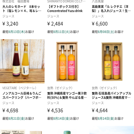
その発想の自由さこそがKIHACHI流です。
KIHACHIが創り出す、新たな感動と喜びを新たなステージへ。
商品詳細情報
外装サイズ
16.5cm×33cm×13cm
賞味期限／消
製造日より365日間、納品は121日以上
費期限
購入者最低保
30日以上
証残存賞味期
限
加工地
日本
配送方法（常
常温
温・冷凍・冷
蔵）
内容量／数量
180mlジュース 10本