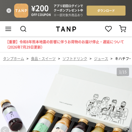
【重要】令和8年熊本地震の影響に伴うお荷物のお届け停止・遅延について
（2026年7月29日更新）
タンプホーム
>
食品・スイーツ
>
ソフトドリンク
>
ジュース
>
キハチフー
1
/
15