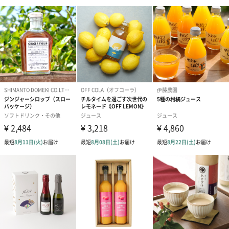
シーズンブーケ（ひま
ブーケ（ホワイトグリ
ブーケ（ピン
わり）（1,880円）
ーン）（1,650円）
（1,650円）
ドライフラワー・プリザーブドフラワー
自然のお花で作ったドライフラワー・プリザーブドフラワーを同
梱します。
一部花材が写真と異なる場合がございます。予めご了承くださ
い。パッケージに入れてお届けします。