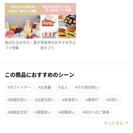
喜ばれるお中元・夏ギ
帰省時のおすすめ手土
フト特集
産ギフト
この商品におすすめのシーン
#ホワイトデー
#お歳暮
#法人
#その他内祝い
「果肉入りすりおろしりんご」は、長野県産の葉とらず栽培の
#結婚内祝い
#出産内祝い
#昇進祝い
#親孝行
#内祝い
「ふじ」を美味しい時期に収穫した果肉たっぷりの100％ジュース
#結婚記念日
#還暦祝い
#退職祝い
#自分へのご褒美
です。
#就職祝い
#敬老の日
#誕生日
#バレンタイン
フルーツの美味しさやみずみずしさをとじこめたこだわりのフル