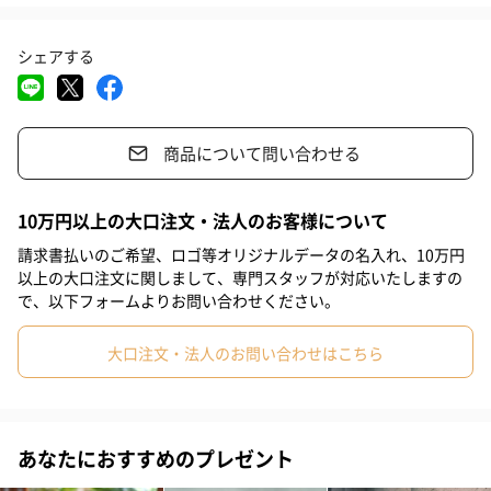
ーツドリンク。
#クリスマス
#お中元
#サプライズ
#パーティー
#記念日
飲み切りサイズで、手軽にお楽しみ頂けます。
シェアする
#お礼
#お祝い
#父の日
#母の日
#出産祝い
#結婚祝い
#部下女性
#兄
#妹
#姉
#息子
#娘
セット内容
商品について問い合わせる
#姪
#甥
#部下男性
#弟
#義父
#義母
#取引先男性
#取引先女性
#親戚男性
#親戚女性
#男子高校生
・100%果肉入りすりおろしりんごジュース180ml 各2
10万円以上の大口注文・法人のお客様について
・ブルーベリー果汁入り飲料（果汁50%）180ml 各2
#女子高校生
#母親
#彼氏
#女友達
#男友達
#男性
請求書払いのご希望、ロゴ等オリジナルデータの名入れ、10万円
・もも果汁入り飲料（果汁50%）180ml 各2
以上の大口注文に関しまして、専門スタッフが対応いたしますの
・マンゴー果汁入り飲料（果汁50%）180ml 各2
#女性
#夫
#妻
#父親
#彼女
#祖母
#祖父
で、以下フォームよりお問い合わせください。
・100%ラ フランスジュース180ml 各2
#上司女性
#上司男性
#同僚女性
#同僚男性
#男子大学生
大口注文・法人のお問い合わせはこちら
#女子大学生
#10代
#20代前半
#20代後半
#30代
すりおろしりんご
#40代
#50代
#60代
#70代
#80代
#90代
あなたにおすすめのプレゼント
ブルーベリー