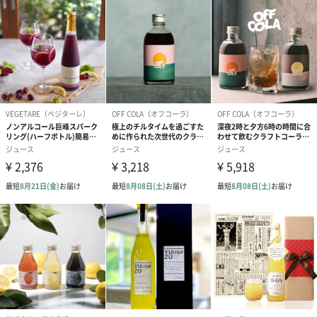
もも
マンゴー
ラ フランス
キハチフードホール
広がるKIHACHIの世界
レストランやカフェ、パティスリー。
ジャンルや常識にとらわれることなく、吟味した素材のおいしさ
を最大限に引き出すベストな方法を選ぶ。