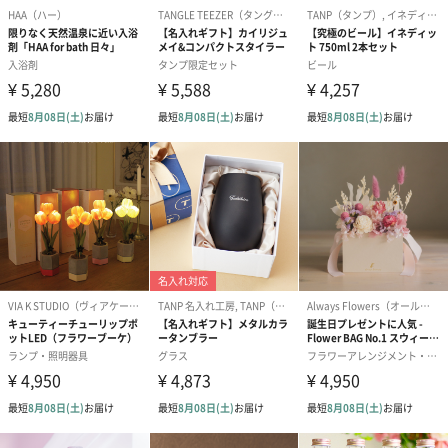
フラワーテディベア
テディベア（バニラ）
テディベア（
（2,390円）
（1,760円）
ル）（1,760円
紅茶・コーヒー・スイーツ
紅茶・コーヒー・スイーツを同梱してお届けいたします。ギフト
への＋αにおすすめです。
アールグレイ（HAPPY
アールグレイティー
フルーツティー
BIRTHDAY TO YOU）
（660円）
円）