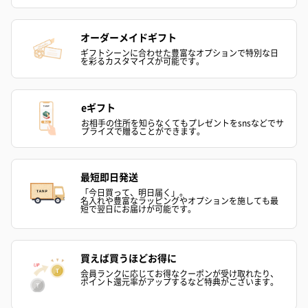
オーダーメイドギフト
ギフトシーンに合わせた豊富なオプションで特別な日
を彩るカスタマイズが可能です。
eギフト
お相手の住所を知らなくてもプレゼントをsnsなどでサ
プライズで贈ることができます。
かき氷入浴剤4点セット
かき氷入浴剤4点セット
バスフラワー
（ブルー）（748円）
（イエロー）（748円）
【Thank you】
円）
最短即日発送
「今日買って、明日届く」。
名入れや豊富なラッピングやオプションを施しても最
短で翌日にお届けが可能です。
ハンドタオル・ハンカチ
ハンドタオル・ハンカチを同梱してお届けいたします。ギフトへ
買えば買うほどお得に
の＋αにおすすめです。
会員ランクに応じてお得なクーポンが受け取れたり、
ポイント還元率がアップするなど特典がございます。