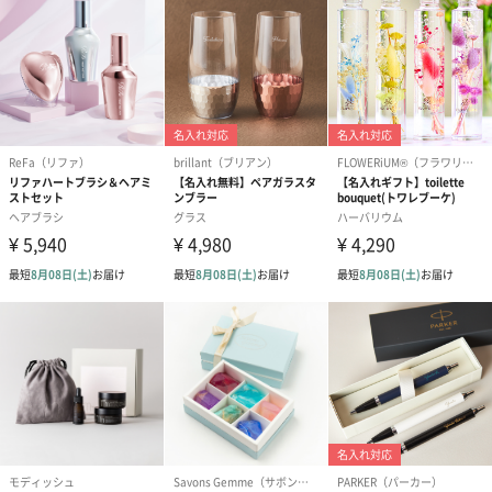
（660円）
スイーツ
スイーツを同梱してお届けいたします。ギフトへの＋αにおすすめ
です。
ゼリーバウム カット
麦わらパンダバウム
3層デザート 
（レモン＆紅茶）（432
（バナナ味）（540円）
ェ〜国産フル
円）
り〜 3号（86