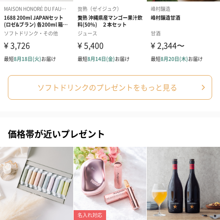
プリザーブドフラワー
プリザーブドフラワー
アミュレット 
ブーケ（ピンク）
ブーケ（ブルー）
ク）（1,500円
（2,580円）
（2,580円）
ソフトドリンクのプレゼントをもっと見る
ぬいぐるみ
価格帯が近いプレゼント
愛らしいぬいぐるみを同梱してお届けします。
誕生日・記念日・出産祝いなどのシーンにおすすめです。