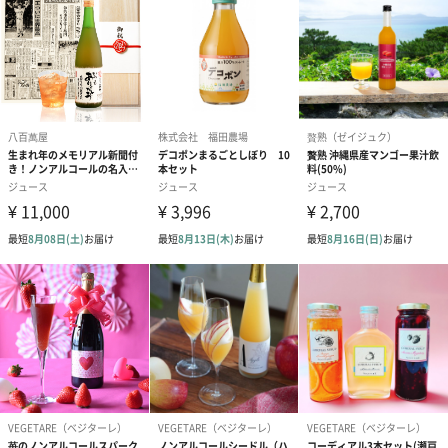
商品オプション情報
お届けボックスオプション
配送用のダンボールを装飾いたします。お相手のご住所に直接お
送りする際に人気のオプションです。お相手に直接手渡しする場
合は、紙袋との併用もおすすめです。
ダンボール装飾（ひま
ダンボール装飾（チュ
ダンボール装
わり）（720円）
ーリップ）（720円）
イトピンク×
ト）（580円）