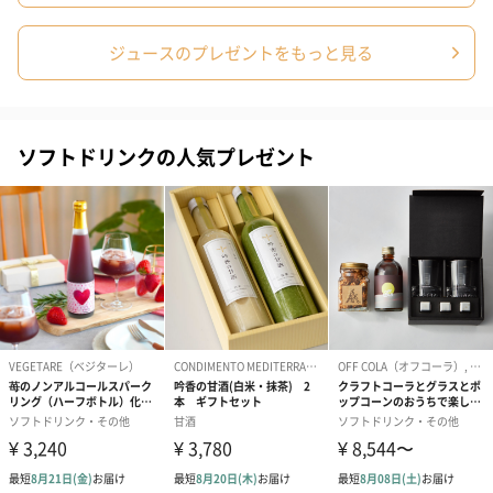
ードを同梱します。
メッセージカードや封筒のデザインは一部変更する場合がありま
す。
ジュースのプレゼントをもっと見る
ソフトドリンクの人気プレゼント
写真付きメッセージカ
写真付きメッセージカ
【誕生日】Hap
ード（680円）
ード（Thank you）ピ
Birthday ホ
ンク（680円）
刷なし）（11
生花
生花のブーケを同梱します。
※9-15時にご注文いただく場合、最短のお届け可能日が通常より
も1日遅くなります。