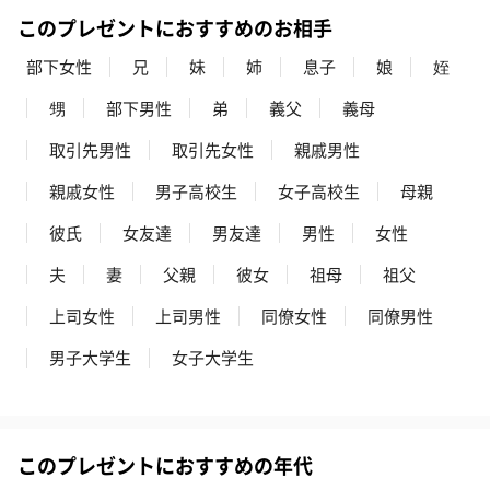
このプレゼントにおすすめのお相手
部下女性
兄
妹
姉
息子
娘
姪
甥
部下男性
弟
義父
義母
取引先男性
取引先女性
親戚男性
親戚女性
男子高校生
女子高校生
母親
彼氏
女友達
男友達
男性
女性
夫
妻
父親
彼女
祖母
祖父
上司女性
上司男性
同僚女性
同僚男性
男子大学生
女子大学生
このプレゼントにおすすめの年代