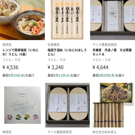
包装紙種類
出産内祝いベアー（66
クローバーグリーン
さくらピンク（
円）
（66円）