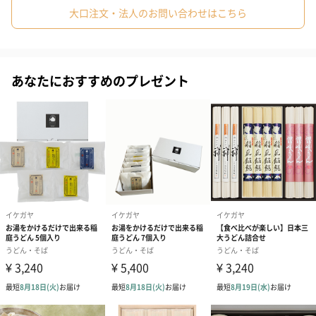
・カレーのお出汁（各250g）×各1
大口注文・法人のお問い合わせはこちら
・クリームのお出汁（各250g）×各1
あなたにおすすめのプレゼント
商品詳細情報
外装サイズ
25.5cm×50cm×6cm
賞味期限／消
常温1年
費期限
アレルゲン情
乳・小麦
報
配送方法（常
常温
温・冷凍・冷
蔵）
商品オプション情報