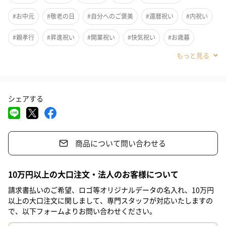
#お中元
#敬老の日
#自分へのご褒美
#還暦祝い
#内祝い
#親孝行
#昇進祝い
#開業祝い
#快気祝い
#お歳暮
#男子大学生
#親戚女性
#親戚男性
#取引先女性
ご自宅で手軽に「つるとんたん」のおうどんをご堪能いただけま
#取引先男性
#義母
#義父
#部下女性
#部下男性
#娘
す。
シェアする
お礼、お祝い等の贈り物としておすすめです。
#息子
#姉
#妹
#兄
#弟
#女子大学生
#彼女
#同僚男性
#同僚女性
#上司男性
#上司女性
#祖父
長い歴史と強い職人の想いが練り込まれている、つるとんたんの
おうどんを感謝の気持ちとともに贈りませんか。
商品について問い合わせる
#祖母
#母親
#父親
#妻
#夫
#女性
#男性
#男友達
#女友達
#彼氏
#10代
#20代前半
#20代後半
10万円以上の大口注文・法人のお客様について
セット内容
#30代
#40代
#50代
#60代
#70代
#80代
#90代
請求書払いのご希望、ロゴ等オリジナルデータの名入れ、10万円
以上の大口注文に関しまして、専門スタッフが対応いたしますの
・乾麺（3人前）（270g）×各2
で、以下フォームよりお問い合わせください。
・かけつゆ（希釈30g）×各4