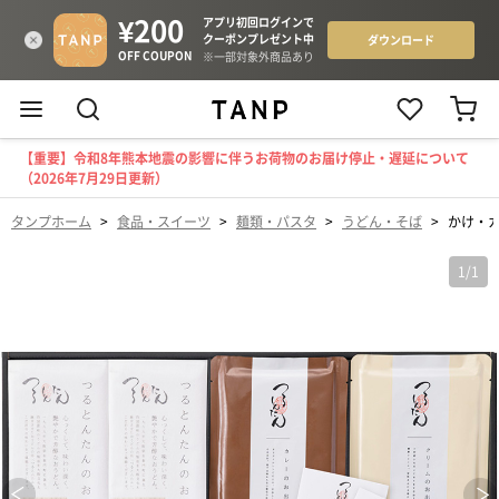
【重要】令和8年熊本地震の影響に伴うお荷物のお届け停止・遅延について
（2026年7月29日更新）
タンプホーム
>
食品・スイーツ
>
麺類・パスタ
>
うどん・そば
>
かけ・
1
/
1