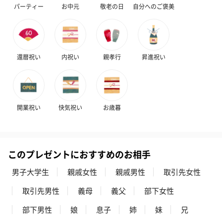
パーティー
お中元
敬老の日
自分へのご褒美
還暦祝い
内祝い
親孝行
昇進祝い
開業祝い
快気祝い
お歳暮
このプレゼントにおすすめのお相手
男子大学生
親戚女性
親戚男性
取引先女性
取引先男性
義母
義父
部下女性
部下男性
娘
息子
姉
妹
兄