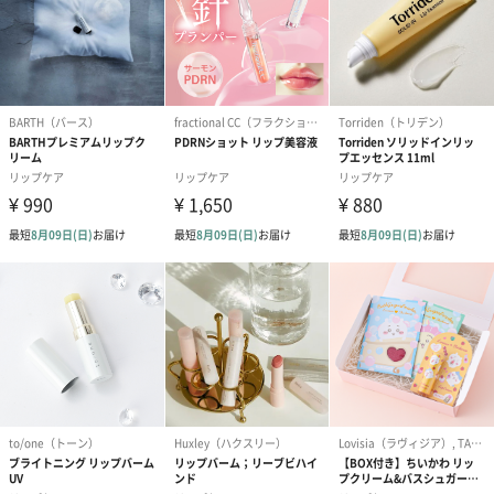
送りする際に人気のオプションです。お相手に直接手渡しする場
合は、紙袋との併用もおすすめです。
ダンボール装飾（ひま
ダンボール装飾（チュ
ダンボール装
わり）（720円）
ーリップ）（720円）
イトピンク×
ト）（580円）
紙袋
お渡し用の紙袋です。
商品に合わせたサイズをお届けします。