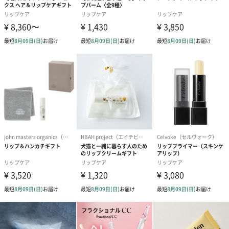
科専門医へご相談されることをおすすめします。
・極端に高温又は低温の場所、直射日光のあたる場所
には保管しないでください。
・開封後はなるべくお早めにご使用ください。
・乳児、子供の手の届かない所に保管してください。
・アプリケーターの先端でケガをしないように、注意
してご使用ください。
・アプリケーターにゆるみがないか、確認してからご
使用ください。
・1つのアプリケーターに1種類を使用し、混ぜないよ
うにご注意ください。また、使用後のアプリケーター
はぬるま湯ですすぎ、水気をよく切って乾燥させ、清
潔な状態で保管してください。
・使用後は中身が漏れることがありますので、ボトル
のふたをしっかりと閉め、横にせず立てた状態で保管
してください。
商品オプション情報
お届けボックスオプション
配送用のダンボールを装飾いたします。お相手のご住所に直接お