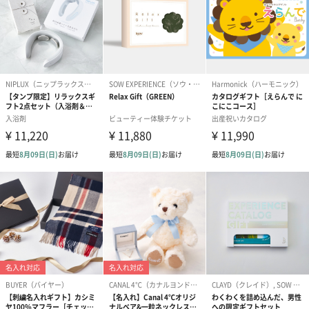
です。
ゼリーバウム カット
麦わらパンダバウム
3層デザート 
（レモン＆紅茶）（432
（バナナ味）（540円）
ェ〜国産フル
円）
り〜 3号（86
スキンケアグッズ
スキンケアグッズを同梱してお届けします。