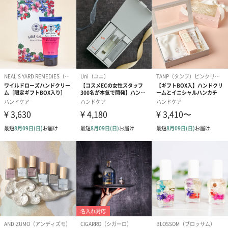
シーズンブーケ（ひま
ブーケ（ホワイトグリ
ブーケ（ピン
わり）（1,880円）
ーン）（1,650円）
（1,650円）
ドライフラワー・プリザーブドフラワー
自然のお花で作ったドライフラワー・プリザーブドフラワーを同
梱します。
一部花材が写真と異なる場合がございます。予めご了承くださ
い。パッケージに入れてお届けします。
プリザーブドフラワー
プリザーブドフラワー
アミュレット 
ブーケ（ピンク）
ブーケ（ブルー）
ク）（1,500円
（2,580円）
（2,580円）