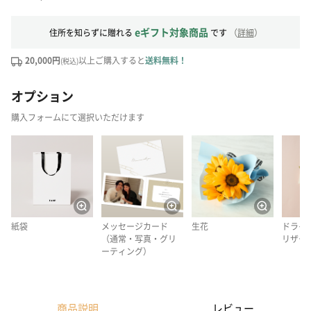
eギフト対象商品
住所を知らずに贈れる
です
（
詳細
）
20,000円
以上ご購入すると
送料無料！
(税込)
オプション
購入フォームにて選択いただけます
紙袋
メッセージカード
生花
ドライ
（通常・写真・グリ
リザー
ーティング）
商品説明
レビュー