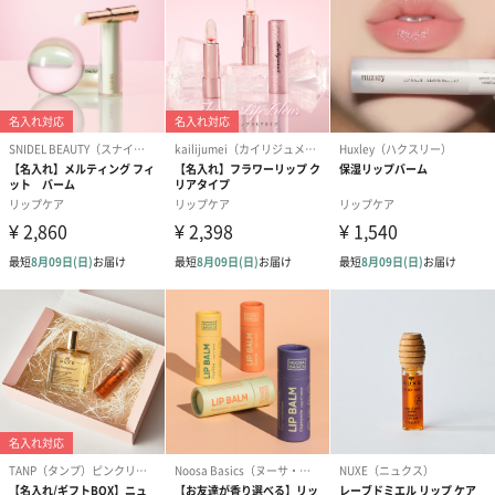
Na, カプリリルグリコール, カルボマー, 1,2-ヘキサンジ
オール, BG, 水酸化Na, ヒアルロン酸クロスポリマー
Na, EDTA-2Na, 加水分解ヒアルロン酸, ヒアルロン酸,
トロポロン, コンドロイチン硫酸Na, ヒドロキシプロピ
ルシクロデキストリン, 加水分解ヒアルロン酸Na, ペン
チレングリコール, エチルヘキシルグリセリン, フェノ
キシエタノール, パルミトイルトリペプチド-38, ソルビ
ン酸, アセチルヘキサペプチド-37
注意事項
・お肌に異常が生じていないかよく注意してご使用く
ださい。
化粧品がお肌に合わないとき即ち次のような場合に
は、使用を中止してください。
そのまま使用を続けますと、症状を悪化させることが
ありますので、皮膚科専門医等にご相談されることを
おすすめします。
また、傷やはれもの、しっしん等の異常がある部位に
は、ご使用にならないでください。
(1)使用中、赤味、はれ、かゆみ、刺激、色抜け（白斑
等）や黒ずみ等の異常があらわれた場合
(2)使用したお肌に、直射日光があたって上記のような
異常があらわれた場合・目に入らないようご注意くだ
さい。
目に入った場合は、こすらずにすぐに洗い流してくだ
さい。その後、目に異物感など異常が残る場合は、眼