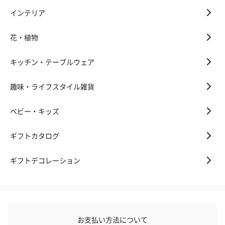
インテリア
花・植物
キッチン・テーブルウェア
趣味・ライフスタイル雑貨
いぶりがっことチーズ
ごろっとうまみ チーズ
しょっつるナッ
のオイル漬（981円）
のオイル漬（塩麹&レモ
円）
ン）（981円）
ベビー・キッズ
ギフトカタログ
ギフトデコレーション
お支払い方法について