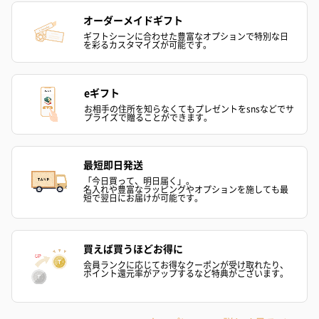
かき氷入浴剤4点セット
かき氷入浴剤4点セット
バスフラワー
オーダーメイドギフト
（ブルー）（748円）
（イエロー）（748円）
【Thank you】
ギフトシーンに合わせた豊富なオプションで特別な日
を彩るカスタマイズが可能です。
円）
eギフト
お相手の住所を知らなくてもプレゼントをsnsなどでサ
プライズで贈ることができます。
ハンドタオル・ハンカチ
ハンドタオル・ハンカチを同梱してお届けいたします。ギフトへ
の＋αにおすすめです。
最短即日発送
「今日買って、明日届く」。
名入れや豊富なラッピングやオプションを施しても最
短で翌日にお届けが可能です。
買えば買うほどお得に
会員ランクに応じてお得なクーポンが受け取れたり、
ポイント還元率がアップするなど特典がございます。
花束ハンドタオル（ピ
花束ハンドタオル（ブ
花束ハンドタ
ンク）（1,760円）
ルー）（1,760円）
ワイト）（1,7