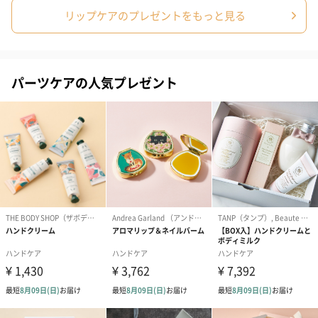
リップケアのプレゼントをもっと見る
写真付きメッセージカ
写真付きメッセージカ
【誕生日】Hap
ード（680円）
ード（Thank you）ピ
Birthday ホ
パーツケアの人気プレゼント
ンク（680円）
刷なし）（11
生花
生花のブーケを同梱します。
※9-15時にご注文いただく場合、最短のお届け可能日が通常より
も1日遅くなります。