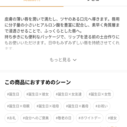
皮膚の薄い唇を潤いで満たし、ツヤのある口元へ導きます。唇用
に分子量の小さいヒアルロン酸を豊富に配合し、素早く角質層ま
で浸透させることで、ふっくらとした唇へ。
持ち歩きにも便利なパッケージで、リップを塗る前の土台作りに
もお使いいただけます。日中もみずみずしい唇を持続させてくれ
ます。
もっと見る
GRADE 2
この商品におすすめのシーン
ハリツヤのあるイキイキとした印象に。
#誕生日
#誕生日×彼女
#誕生日×女友達
#誕生日×女性
・目元・口元のハリのなさを感じる
・カサついた肌をなめらかにしたい
#誕生日×母親
#誕生日×祖母
#誕生日×義母
#お祝い
・肌にハリツヤを出したい方
こんな方におすすめです。
#お礼
#自分へのご褒美
#敬老の日
#ホワイトデー
#彼女