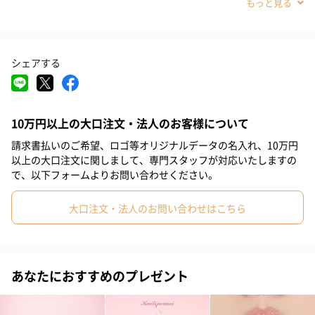
#女友達
#女性
#母親
#祖母
#義母
#妻
#上司女性
#20代前半
#20代後半
#30代
#50代
#40代
しっとり、カサつき知らずの唇へ。
シェアする
分子量の異なる６種類のヒアルロン酸を配合した、１日中ケア出
来る唇用美容液です。保湿速度にバリエーションを持たせること
で、つけた瞬間からみずみずしさとハリに満ちた肌へ。皮膚の薄
10万円以上の大口注文・法人のお客様について
い唇を潤いで満たし、ツヤのある口元へ導きます。
唇用に分子量の小さいヒアルロン酸を豊富に配合し、素早く角質
請求書払いのご希望、ロゴ等オリジナルデータの名入れ、10万円
以上の大口注文に関しまして、専門スタッフが対応いたしますの
層まで浸透させることで、ふっくらとした唇へ。持ち歩きにも便
で、以下フォームよりお問い合わせください。
利なパッケージで、リップを塗る前の土台作りにもお使いいただ
けます。日中もみずみずしい唇を持続させてくれます。
大口注文・法人のお問い合わせはこちら
商品詳細情報
あなたにおすすめのプレゼント
内容量
フィレリーナ リップ プランプ ジェル 5mL １個
全成分
成分/水, グリセリン, 加水分解ムコ多糖, ヒアルロン酸