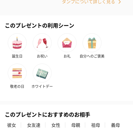
タンプについて詳しく見る
このプレゼントの利用シーン
キャンドル・お香
キャンドル・お香を同梱してお届けいたします。
誕生日
お祝い
お礼
自分へのご褒美
敬老の日
ホワイトデー
フラッグカプセル：イ
フラッグカプセル：イ
ショートイン
ンセンススティック
ンセンススティック
（GRAPE AND
（END）（880円）
（St.OSMANTHUS）
（880円）
（880円）
このプレゼントにおすすめのお相手
彼女
女友達
女性
母親
祖母
義母