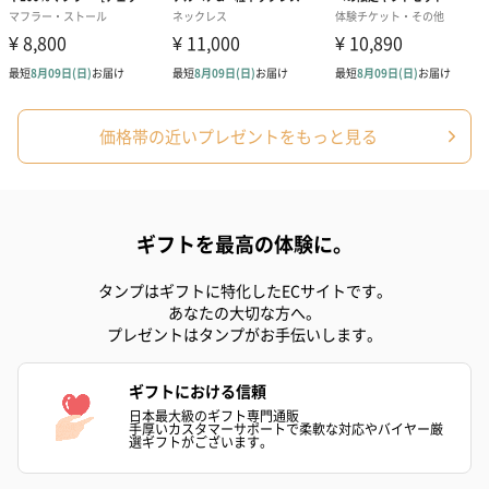
ハンドクリーム3本セッ
シャワージェル＆ハン
シャワージェ
価格帯の近いプレゼントをもっと見る
ト【ありがとう】
ドクリーム（ピンクグ
ドクリーム（
（1,100円）
レープフルーツ）
ッシュローズ）（
（2,145円）
円）
ギフトを最高の体験に。
リラックスグッズ
タンプはギフトに特化したECサイトです。
リラックスグッズを同梱してお届けします。
あなたの大切な方へ。
プレゼントはタンプがお手伝いします。
ギフトにおける信頼
日本最大級のギフト専門通販
手厚いカスタマーサポートで柔軟な対応やバイヤー厳
選ギフトがございます。