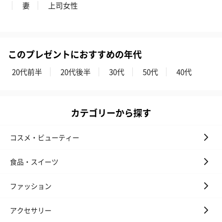
お酒
妻
上司女性
お酒を同梱してお届けいたします。
※20歳未満の方への酒類の販売はいたしません。
このプレゼントにおすすめの年代
20代前半
20代後半
30代
50代
40代
カテゴリーから探す
プレミアムビール イネ
酔鯨 純米吟醸 吟麗
実楽山田錦 
ディット（712円）
（704円）
酒（655円）
コスメ・ビューティー
食品・スイーツ
ファッション
おつまみ・その他
お酒にぴったりのおつまみ・サプリを同梱してお届けいたしま
アクセサリー
す。