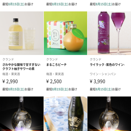
酒造りの立場で地域の農業に貢献することが、地域社会の未来に
つながると考えています。
商品詳細情報
外装サイズ
幅7.6cm×縦7.6cm×高さ29.3cm
賞味期限／消
なし
費期限
アルコール度
15.0 %
数
原材料
米（国産）、米麹（国産米）
配送方法（常
常温
温・冷凍・冷
蔵）
注意事項
20歳未満の飲酒は法律で禁止されています。