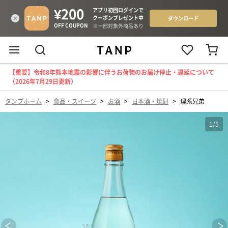
【重要】令和8年熊本地震の影響に伴うお荷物のお届け停止・遅延について
（2026年7月29日更新）
タンプホーム
>
食品・スイーツ
>
お酒
>
日本酒・焼酎
>
理系兄弟
1
/
5