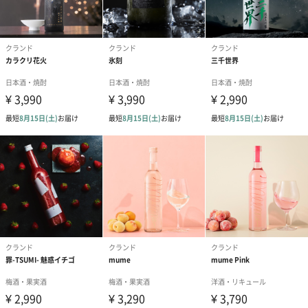
ョナルが日本全国の酒蔵と手を取り合い、これまでにないアイデ
ィアとチャレンジ精神を原動力に酒蔵のポテンシャルを発揮し新
たな価値を創造していきます。
「お酒の個性」と「お酒の質」の両立
直感的に手に取りたくなるパッケージデザインや、記憶に残るネ
ーミング。
目にした瞬間に心躍るだけでなく試飲などを繰り返し、味や品質
にもこだわり口にした瞬間に心満たすお酒造りを目指していま
す。
百年後につながる酒造りを
クランドは「酒造りは農業から」の信念のもと、全国の酒蔵や農
家と協力して、持続可能な酒造りを目指していきます。