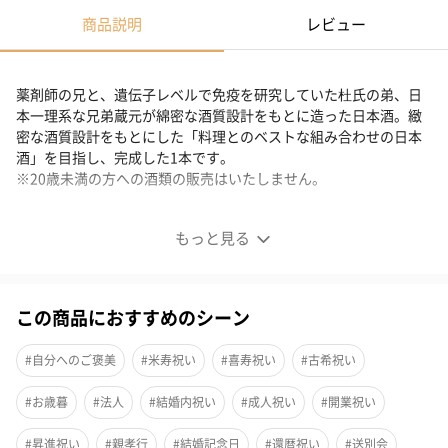
商品説明
レビュー
薬剤師の兄と、遺伝子レベルで免疫を研究していた杜氏の弟、日
本一理系な兄弟蔵元が綿密な酒質設計をもとに造った日本酒。緻
密な酒質設計をもとにした「料理とのベストな組み合わせの日本
酒」を目指し、完成した1本です。
※20歳未満の方への酒類の販売はいたしません。
日本酒の変数を徹底分析
もっと見る
この商品におすすめのシーン
#自分へのご褒美
#米寿祝い
#喜寿祝い
#古希祝い
#お歳暮
#法人
#結婚内祝い
#成人祝い
#開業祝い
#昇進祝い
#親孝行
#結婚記念日
#還暦祝い
#送別会