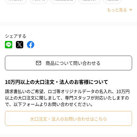
#退職祝い
#誕生日
#就職祝い
#敬老の日
#ホワイトデー
#バレンタイン
#クリスマス
#お中元
#サプライズ
シェアする
#パーティー
#記念日
#お礼
#お祝い
#父の日
#母の日
#結婚祝い
#同僚男性
#親戚女性
#親戚男性
商品について問い合わせる
#取引先女性
#取引先男性
#義母
#義父
#部下女性
#部下男性
#娘
#息子
#姉
#妹
#兄
#弟
#彼女
「料理とのベストな組み合わせを楽しんでもらいたい」という思
10万円以上の大口注文・法人のお客様について
いで、今年の米の特徴、気温、水温、湿度などを考慮しながら造
#同僚女性
#上司男性
#上司女性
#祖父
#祖母
#母親
請求書払いのご希望、ロゴ等オリジナルデータの名入れ、10万円
られた日本酒です。
以上の大口注文に関しまして、専門スタッフが対応いたしますの
#父親
#妻
#夫
#女性
#男性
#男友達
#女友達
で、以下フォームよりお問い合わせください。
5年間に渡り様々な組み合わせの仕込みを繰り返し、数値をデータ
#彼氏
#20代前半
#20代後半
#30代
#40代
#50代
化することで導き出された酒質設計のもと「理系兄弟」は生まれ
大口注文・法人のお問い合わせはこちら
ました。
#60代
#70代
#80代
#90代