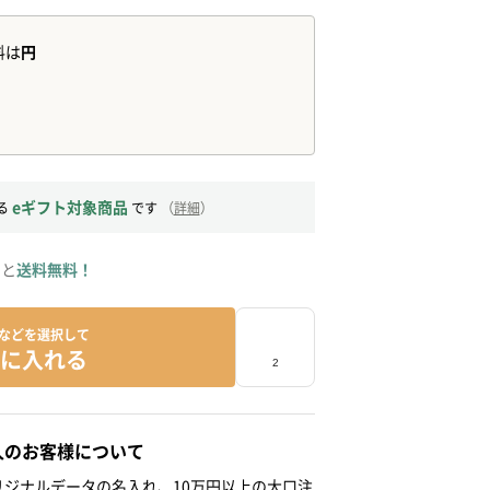
eギフト対象商品
る
です
（
詳細
）
ると
送料無料！
などを選択して
に入れる
人のお客様について
ジナルデータの名入れ、10万円以上の大口注