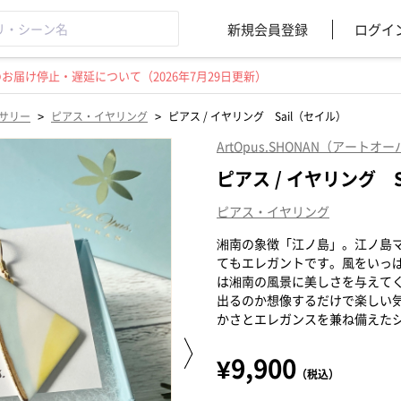
新規会員登録
ログイ
届け停止・遅延について（2026年7月29日更新）
>
>
サリー
ピアス・イヤリング
ピアス / イヤリング Sail（セイル）
ArtOpus.SHONAN（アート
ピアス / イヤリング 
ピアス・イヤリング
湘南の象徴「江ノ島」。江ノ島
てもエレガントです。風をいっ
は湘南の風景に美しさを与えて
出るのか想像するだけで楽しい気持ち
かさとエレガンスを兼ね備えた
¥9,900
（税込）