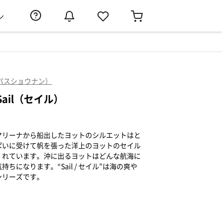
ン
オーパスショウナン）
Sail（セイル）
マリーナから船出したヨットのシルエットはと
ぱいに受けて帆を張った洋上のヨットのセイル
くれています。沖に出るヨットはどんな航海に
になります。“Sail / セイル”は海の爽や
シリーズです。