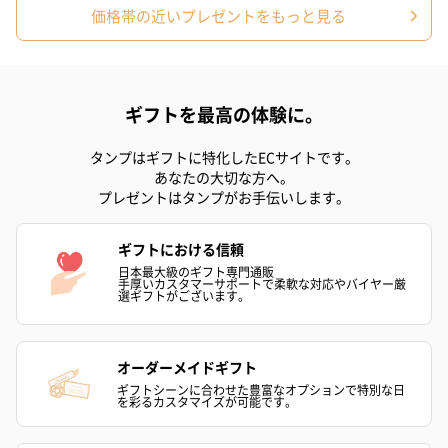
価格帯の近いプレゼントをもっと見る
スキンケアグッズ
スキンケアグッズを同梱してお届けします。
ギフトを最高の体験に。
タンプはギフトに特化したECサイトです。
あなたの大切な方へ。
プレゼントはタンプがお手伝いします。
ギフトにおける信頼
日本最大級のギフト専門通販
手厚いカスタマーサポートで柔軟な対応やバイヤー厳
ハンドクリーム3本セッ
シャワージェル＆ハン
シャワージェ
選ギフトがございます。
ト【ありがとう】
ドクリーム（ピンクグ
ドクリーム（
（1,100円）
レープフルーツ）
ッシュローズ）（
（2,145円）
円）
オーダーメイドギフト
ギフトシーンに合わせた豊富なオプションで特別な日
を彩るカスタマイズが可能です。
リラックスグッズ