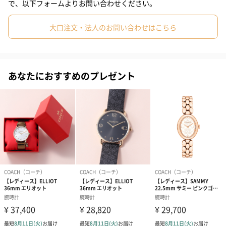
で、以下フォームよりお問い合わせください。
仕事の日にも週末にも使える真のクラシックデザインです。
大口注文・法人のお問い合わせはこちら
専用のBOXに入れてお届けします。
あなたにおすすめのプレゼント
サイズ・性能
ケースサイズ：幅22x縦28mm
ケース厚み：10mm
ベルト幅：12mm
重量：67g
ケース素材：ステンレス
ベルト素材：ステンレス
防水性能：3気圧防水
「COACH（コーチ）」