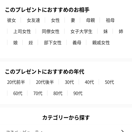
このプレゼントにおすすめのお相手
フラッグカプセル：イ
フラッグカプセル：イ
ショートイン
彼女
女友達
女性
妻
母親
祖母
ンセンススティック
ンセンススティック
（GRAPE AND
（END）（880円）
（St.OSMANTHUS）
（880円）
上司女性
同僚女性
女子大学生
妹
姉
（880円）
娘
姪
部下女性
義母
親戚女性
お酒
お酒を同梱してお届けいたします。
このプレゼントにおすすめの年代
※20歳未満の方への酒類の販売はいたしません。
20代前半
20代後半
30代
40代
50代
60代
70代
80代
90代
カテゴリーから探す
プレミアムビール イネ
実楽山田錦 特別純米
ジョニ－ウォ