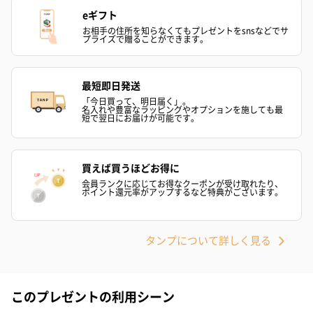
リラックスグッズを同梱してお届けします。
eギフト
お相手の住所を知らなくてもプレゼントをsnsなどでサ
プライズで贈ることができます。
最短即日発送
「今日買って、明日届く」。
名入れや豊富なラッピングやオプションを施しても最
短で翌日にお届けが可能です。
かき氷入浴剤4点セット
かき氷入浴剤4点セット
バスフラワー
（ブルー）（748円）
（イエロー）（748円）
【Thank you】
買えば買うほどお得に
円）
会員ランクに応じてお得なクーポンが受け取れたり、
ポイント還元率がアップするなど特典がございます。
タンプについて詳しく見る
ハンドタオル・ハンカチ
ハンドタオル・ハンカチを同梱してお届けいたします。ギフトへ
の＋αにおすすめです。
このプレゼントの利用シーン