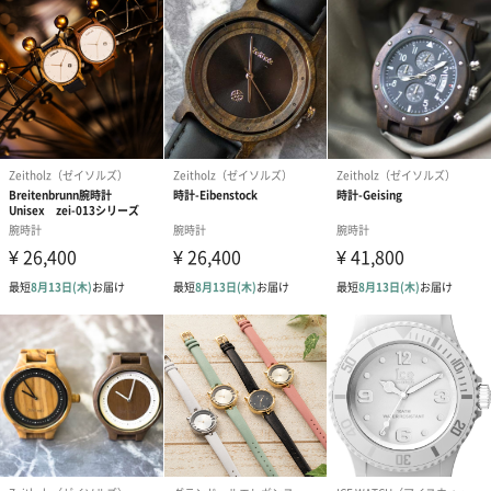
合は、紙袋との併用もおすすめです。
ダンボール装飾（ひま
ダンボール装飾（チュ
ダンボール装
わり）（720円）
ーリップ）（720円）
イトピンク×
ト）（580円）
紙袋
お渡し用の紙袋です。
商品に合わせたサイズをお届けします。