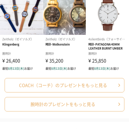
写真付きメッセージカ
写真付きメッセージカ
【誕生日】Hap
ード（680円）
ード（Thank you）ピ
Birthday ホ
ンク（680円）
刷なし）（11
ラッピング
ギフトラッピングを施してお届けいたします。
COACH（コーチ）のプレゼントをもっと見る
腕時計のプレゼントをもっと見る
コットン巾着 【誕生
コットン巾着 【誕生
コットン巾着 
日】（グレー）M（550
日】（スモーキーピン
とう】 M（55
円）
ク）M（550円）