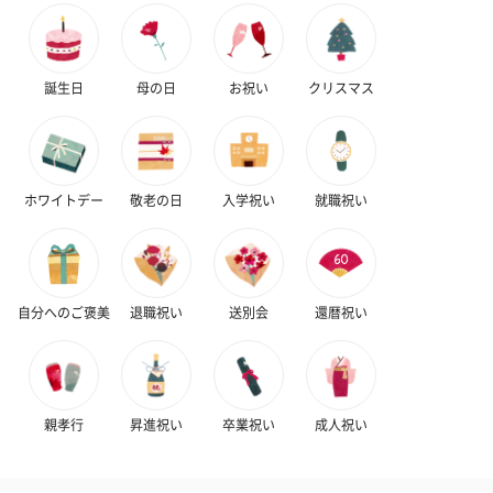
誕生日
母の日
お祝い
クリスマス
花束ハンドタオル（ピ
花束ハンドタオル（ブ
花束ハンドタ
ンク）（1,760円）
ルー）（1,760円）
ワイト）（1,7
ホワイトデー
敬老の日
入学祝い
就職祝い
キャンドル・お香
自分へのご褒美
退職祝い
送別会
還暦祝い
キャンドル・お香を同梱してお届けいたします。
親孝行
昇進祝い
卒業祝い
成人祝い