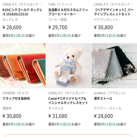
BIRTHDAY TO YOU）
（660円）
円）
（660円）
スイーツ
スイーツを同梱してお届けいたします。ギフトへの＋αにおすすめ
です。
ゼリーバウム カット
麦わらパンダバウム
3層デザート 
（レモン＆紅茶）（432
（バナナ味）（540円）
ェ〜国産フル
円）
り〜 3号（86