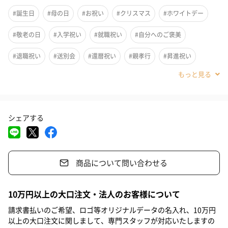
#誕生日
#母の日
#お祝い
#クリスマス
#ホワイトデー
#敬老の日
#入学祝い
#就職祝い
#自分へのご褒美
#退職祝い
#送別会
#還暦祝い
#親孝行
#昇進祝い
#卒業祝い
#成人祝い
#彼女
#女友達
#女性
#妻
#母親
#祖母
#上司女性
#同僚女性
#女子大学生
#妹
シェアする
#姉
#娘
#姪
#部下女性
#義母
#親戚女性
#20代前半
#20代後半
#30代
#40代
#50代
#60代
商品について問い合わせる
#70代
#80代
#90代
モダンでミニマリスト的な感性でデザインされた Sammy は、毎
日の使用に最適な洗練された時計です。この洗練されたステンレ
10万円以上の大口注文・法人のお客様について
ススチール ブレスレット ウォッチは、磨かれたマーカーで装飾さ
れたCoach Signature ダイヤルが特徴です。
請求書払いのご希望、ロゴ等オリジナルデータの名入れ、10万円
以上の大口注文に関しまして、専門スタッフが対応いたしますの