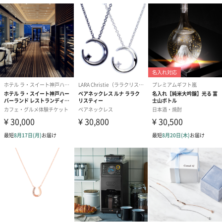
フラワーテディベア
テディベア（バニラ）
テディベア（
（2,390円）
（1,760円）
ル）（1,760円
紅茶・コーヒー・スイーツ
紅茶・コーヒー・スイーツを同梱してお届けいたします。ギフト
への＋αにおすすめです。
アールグレイ（HAPPY
アールグレイティー
フルーツティー