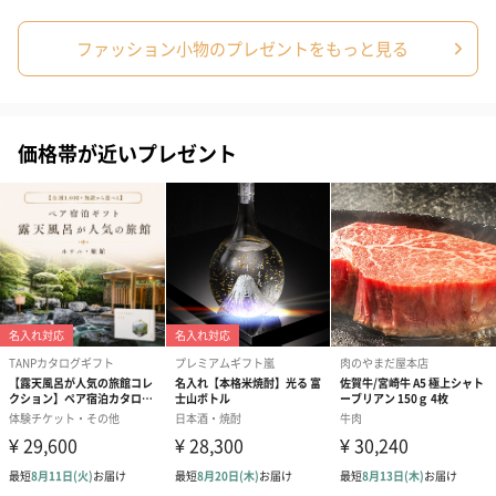
ファッション小物のプレゼントをもっと見る
価格帯が近いプレゼント
プリザーブドフラワー
プリザーブドフラワー
アミュレット 
ブーケ（ピンク）
ブーケ（ブルー）
ク）（1,500円
（2,580円）
（2,580円）
ぬいぐるみ
愛らしいぬいぐるみを同梱してお届けします。
誕生日・記念日・出産祝いなどのシーンにおすすめです。