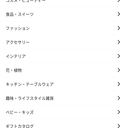
コスメ・ビューティー
ディット（712円）
酒（655円）
ブラック１２年（
円）
食品・スイーツ
ファッション
おつまみ・その他
お酒にぴったりのおつまみ・サプリを同梱してお届けいたしま
アクセサリー
す。
インテリア
花・植物
キッチン・テーブルウェア
趣味・ライフスタイル雑貨
いぶりがっことチーズ
ごろっとうまみ チーズ
しょっつるナッ
のオイル漬（981円）
のオイル漬（塩麹&レモ
円）
ベビー・キッズ
ン）（981円）
ギフトカタログ