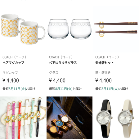
ニューヨーク・マンハッタンで創立されたグローバルファ
ッション・ブランド
COACH（コーチ）は、1941年にニューヨーク・マンハッタンで創
立されたグローバルファッション・ブランドです。
高度な職人技術に支えられた高品質かつ、手の届く価格帯のアク
セサリーや洋服を提供し、現代的なラグジュアリーブランドとし
てその人気を確立しています。
伝統と革新性の両方を備え、自由な精神とアメリカの文化を体現
するブランドとして世界中で支持されています。
商品詳細情報
外装サイズ
幅10.5cmX縦8cmX高さ10cm
対象の性別
女性
腕時計ムーブ
クォーツ