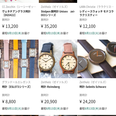
メントタイプ
マーク（アナ
アナログ
ログ・デジタ
ル）
防水タイプか
否
否か
同梱物／付属
専用BOX/保証書/紙袋
品
メーカー保証
2年
期間
商品オプション情報
お届けボックスオプション
配送用のダンボールを装飾いたします。お相手のご住所に直接お
送りする際に人気のオプションです。お相手に直接手渡しする場