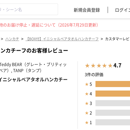
新規会員登録
ログイ
のお届け停止・遅延について（2026年7月29日更新）
>
>
>
ハンカチ
【BOX付】イニシャルベアタオルハンカチーフ
カスタマーレビ
ハンカチーフのお客様レビュー
ish Teddy BEAR（グレート・ブリティッ
4.7
゙ア）, TANP（タンプ）
3件の評価
】イニシャルベアタオルハンカチー
★
5
★
4
★
3
★
2
★
1