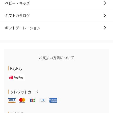
お酒にぴったりのおつまみ・サプリを同梱してお届けいたしま
ベビー・キッズ
す。
ギフトカタログ
ギフトデコレーション
いぶりがっことチーズ
ごろっとうまみ チーズ
しょっつるナッ
お支払い方法について
のオイル漬（981円）
のオイル漬（塩麹&レモ
円）
ン）（981円）
PayPay
クレジットカード