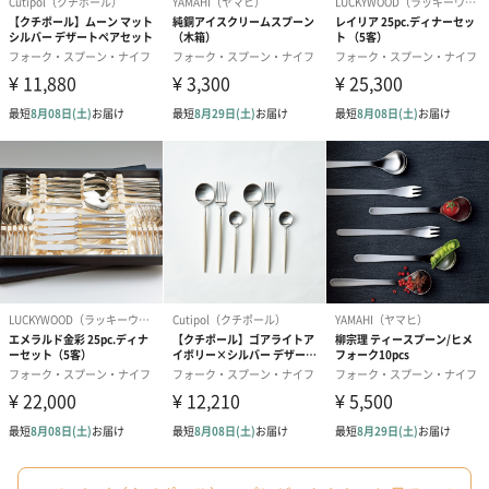
写真付きメッセージカ
写真付きメッセージカ
【誕生日】Hap
ード（680円）
ード（Thank you）ピ
Birthday ホ
ンク（680円）
刷なし）（11
包装紙
ラッピングを施してお届けいたします。
ゴールド（390円）
ピンク（390円）
グリーン（39