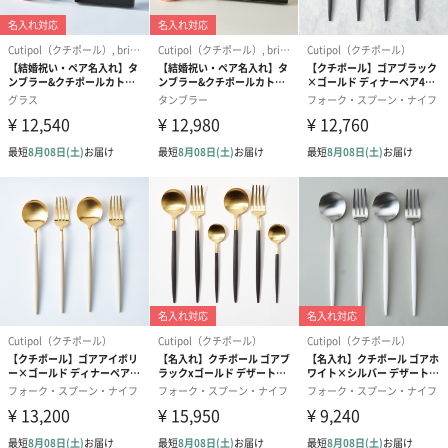
1920年代から、デザインから制作まで全て自社で行っています。
伝統的な技術と職人によって1本1本丁寧に作られているのが特徴
です。
家族経営から始まったブランドであるにも関わらず、今や世界中
から愛されるブランドです。
結婚祝いや目上の方やお世話になっている方へ
上品で洗練された贈り物
結婚祝いに実用的で、でもセンスのあるものを贈りたい・・・
品質とひと匙のデザインセンスを兼ね備えたこちらのセットはそ
んな願いを叶えてくれます。
いいものを知っている上司の方や長年お世話になっている方、目
上の方への贈り物にも。