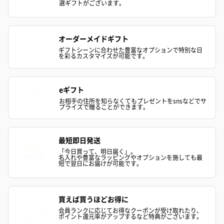
選ギフトがございます。
オーダーメイドギフト
ギフトシーンに合わせた豊富なオプションで特別な日
を彩るカスタマイズが可能です。
ハンドクリーム3本セッ
シャワージェル＆ハン
シャワージェ
ト【ありがとう】
ドクリーム（ピンクグ
ドクリーム（
eギフト
（1,100円）
レープフルーツ）
ッシュローズ）（
お相手の住所を知らなくてもプレゼントをsnsなどでサ
（2,145円）
円）
プライズで贈ることができます。
最短即日発送
リラックスグッズ
「今日買って、明日届く」。
名入れや豊富なラッピングやオプションを施しても最
リラックスグッズを同梱してお届けします。
短で翌日にお届けが可能です。
買えば買うほどお得に
会員ランクに応じてお得なクーポンが受け取れたり、
ポイント還元率がアップするなど特典がございます。