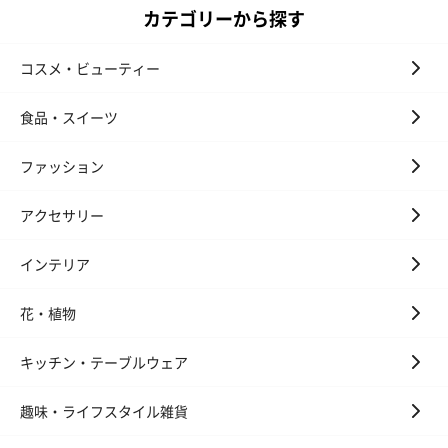
カテゴリーから探す
お酒
コスメ・ビューティー
お酒を同梱してお届けいたします。
※20歳未満の方への酒類の販売はいたしません。
食品・スイーツ
ファッション
アクセサリー
インテリア
プレミアムビール イネ
実楽山田錦 特別純米
ジョニ－ウォ
花・植物
ディット（712円）
酒（655円）
ブラック１２年（
円）
キッチン・テーブルウェア
趣味・ライフスタイル雑貨
おつまみ・その他