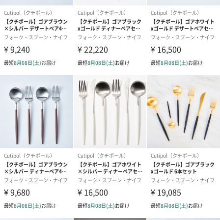
ダンボール装飾（ひま
ダンボール装飾（チュ
ダンボール装
わり）（720円）
ーリップ）（720円）
イトピンク×
ト）（580円）
紙袋
お渡し用の紙袋です。
商品に合わせたサイズをお届けします。