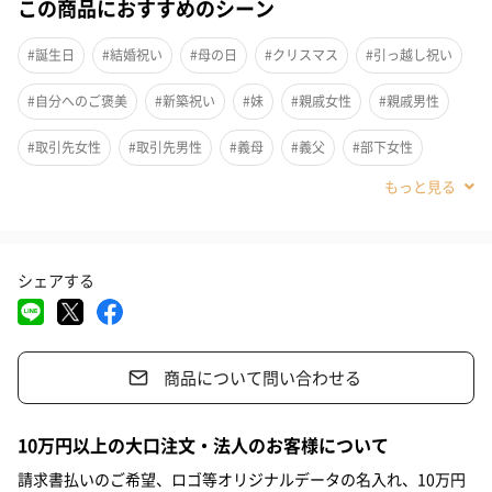
この商品におすすめのシーン
ポルトガルを代表する建築家、Manuel Aires Mateus(マニュエ
ル・アイレス・マテウス）氏と Cutipol のコラボレーションによ
#誕生日
#結婚祝い
#母の日
#クリスマス
#引っ越し祝い
り生まれたシリーズ “Aires Mateus” 。
#自分へのご褒美
#新築祝い
#妹
#親戚女性
#親戚男性
Cutipolの愛用者でありそのデザインと品質を高く評価していた彼
は、Cutipolの持つ力強いビジュアル・アイデンティティを維持し
#取引先女性
#取引先男性
#義母
#義父
#部下女性
つつ、ユニークで個性的なタッチを加えるコレクション制作に挑
#部下男性
#甥
#姪
#娘
#息子
#姉
#女友達
みました。
#兄
#弟
#同僚男性
#同僚女性
#上司男性
#上司女性
彼は祖母から受け継いだヴィンテージのカトラリーセットからイ
シェアする
ンスピレーションを受け、
#祖父
#祖母
#母親
#父親
#女性
#男性
#男友達
深くて幅の広いスプーンや、長い歯先のフォークなど、洗練され
#20代前半
#20代後半
#30代
#40代
#50代
#60代
たモダンなデザインの中にノスタルジーを思い起こさせる新しい
モデルを創り上げました。
商品について問い合わせる
#70代
#80代
#90代
ポルトガルの匠同士が産み出す相乗効果を、ぜひ味わってみてく
10万円以上の大口注文・法人のお客様について
ださい。
請求書払いのご希望、ロゴ等オリジナルデータの名入れ、10万円