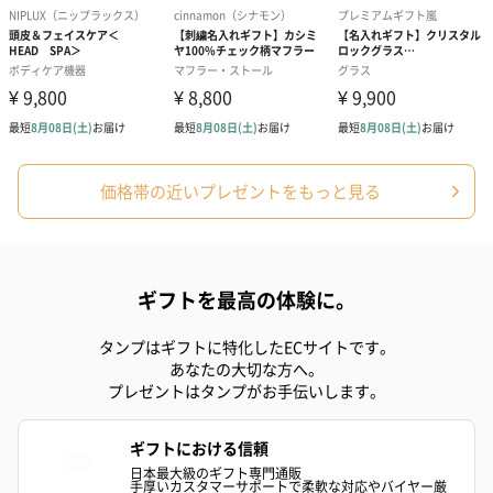
スイーツ
スイーツを同梱してお届けいたします。ギフトへの＋αにおすすめ
です。
価格帯の近いプレゼントをもっと見る
ゼリーバウム カット
麦わらパンダバウム
3層デザート 
ギフトを最高の体験に。
（レモン＆紅茶）（432
（バナナ味）（540円）
ェ〜国産フル
円）
り〜 3号（86
タンプはギフトに特化したECサイトです。
あなたの大切な方へ。
プレゼントはタンプがお手伝いします。
スキンケアグッズ
スキンケアグッズを同梱してお届けします。
ギフトにおける信頼
日本最大級のギフト専門通販
手厚いカスタマーサポートで柔軟な対応やバイヤー厳