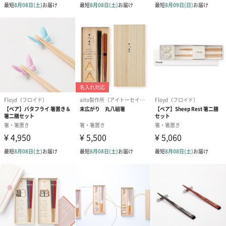
ブライダルロリポップ
ブライダルロリポップ
夫婦箸と箸置
ドレス（いちご味)
タキシード（コーラ味)
（2,420円）
（1,122円）
（1,122円）
生花
生花のブーケを同梱します。
※9-15時にご注文いただく場合、最短のお届け可能日が通常より
も1日遅くなります。