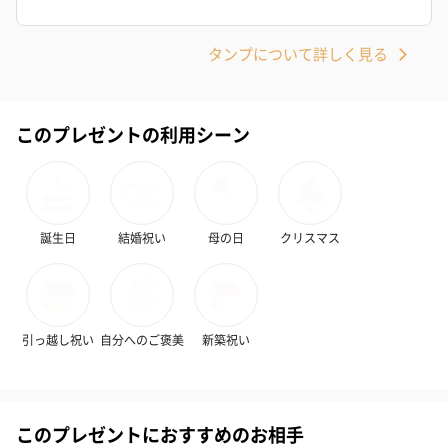
タンプについて詳しく見る
かき氷入浴剤4点セット
かき氷入浴剤4点セット
バスフラワー
（ブルー）（748円）
（イエロー）（748円）
【Thank you】
円）
このプレゼントの利用シーン
ハンドタオル・ハンカチ
誕生日
結婚祝い
母の日
クリスマス
ハンドタオル・ハンカチを同梱してお届けいたします。ギフトへ
の＋αにおすすめです。
引っ越し祝い
自分へのご褒美
新築祝い
このプレゼントにおすすめのお相手