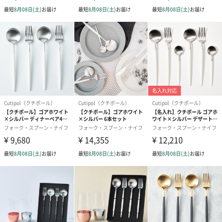
上げが可能となります。
ハンドメイドだからこそのあたたかみを感じられるカトラリーセ
ットです。
人間工学に基づいた設計
人が自然な状態で動ける環境や物を設計し、実際のデザインに役
立てる人間工学に基づいて設計されています。
そのため細くて華奢な柄と程よい重さのバランスがよく手にフィ
ットします。
「Cutipol（クチポール）」
ポルトガルのカトラリー専門ブランド