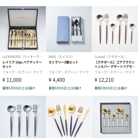
商品詳細情報
素材／繊維
ステンレス
サイズ
ディナーフォーク×2 各21.4cm
ディナースプーン×2 各21.2cm
食洗機利用
可能
商品オプション情報
お届けボックスオプション
配送用のダンボールを装飾いたします。お相手のご住所に直接お
送りする際に人気のオプションです。お相手に直接手渡しする場
合は、紙袋との併用もおすすめです。