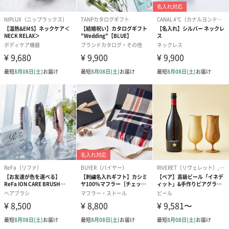
プリザーブドフラワー
プリザーブドフラワー
アミュレット 
ブーケ（ピンク）
ブーケ（ブルー）
ク）（1,500円
（2,580円）
（2,580円）
ぬいぐるみ
愛らしいぬいぐるみを同梱してお届けします。
誕生日・記念日・出産祝いなどのシーンにおすすめです。
フラワーテディベア
テディベア（バニラ）
テディベア（
（2,390円）
（1,760円）
ル）（1,760円