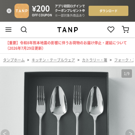
【重要】令和8年熊本地震の影響に伴うお荷物のお届け停止・遅延について
（2026年7月29日更新）
タンプホーム
>
キッチン・テーブルウェア
>
カトラリー・箸
>
フォーク・
1
/
9