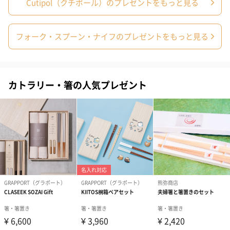
Cutipol（クチポール）のプレゼントをもっと見る
のし
フォーク・スプーン・ナイフのプレゼントをもっと見る
カトラリー・箸の人気プレゼント
結婚祝い（御結婚御
出産祝い（御出産御
結婚内祝い（
祝）（110円）
祝）（110円）
（110円）
結婚祝いちょい足しギフト
結婚祝いギフトへの＋αにおすすめです。新生活を彩るギフトオプ
ションをご用意いたしました。
商品と同梱してお届けいたします。