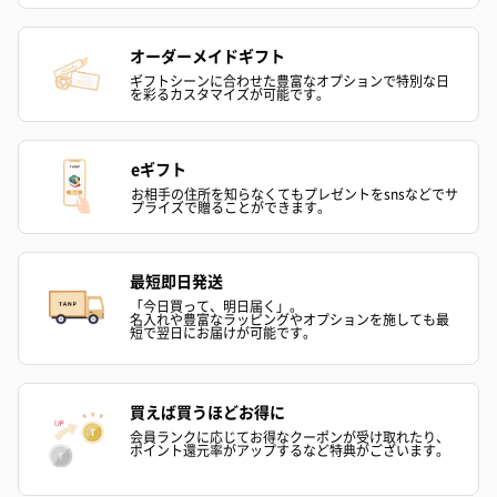
オーダーメイドギフト
ギフトシーンに合わせた豊富なオプションで特別な日
を彩るカスタマイズが可能です。
ハンドクリーム3本セッ
シャワージェル＆ハン
シャワージェ
ト【ありがとう】
ドクリーム（ピンクグ
ドクリーム（
eギフト
（1,100円）
レープフルーツ）
ッシュローズ）（
お相手の住所を知らなくてもプレゼントをsnsなどでサ
（2,145円）
円）
プライズで贈ることができます。
最短即日発送
リラックスグッズ
「今日買って、明日届く」。
名入れや豊富なラッピングやオプションを施しても最
リラックスグッズを同梱してお届けします。
短で翌日にお届けが可能です。
買えば買うほどお得に
会員ランクに応じてお得なクーポンが受け取れたり、
ポイント還元率がアップするなど特典がございます。