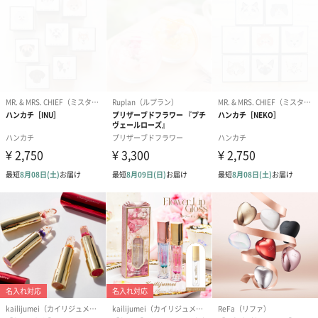
紅茶・コーヒー・スイーツ
紅茶・コーヒー・スイーツを同梱してお届けいたします。ギフト
への＋αにおすすめです。
アールグレイ（HAPPY
アールグレイティー
フルーツティー
BIRTHDAY TO YOU）
（660円）
円）
（660円）
スイーツ