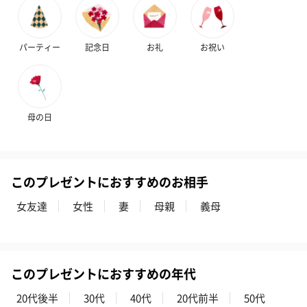
ンク）（1,760円）
ルー）（1,760円）
ワイト）（1,7
パーティー
記念日
お礼
お祝い
キャンドル・お香
キャンドル・お香を同梱してお届けいたします。
母の日
このプレゼントにおすすめのお相手
女友達
女性
妻
母親
義母
フラッグカプセル：イ
フラッグカプセル：イ
ショートイン
ンセンススティック
ンセンススティック
（GRAPE AND
（END）（880円）
（St.OSMANTHUS）
（880円）
（880円）
このプレゼントにおすすめの年代
20代後半
30代
40代
20代前半
50代