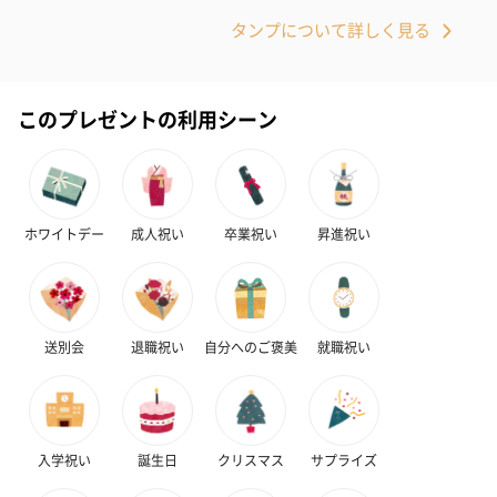
タンプについて詳しく見る
かき氷入浴剤4点セット
かき氷入浴剤4点セット
バスフラワー
（ブルー）（748円）
（イエロー）（748円）
【Thank you】
円）
このプレゼントの利用シーン
ハンドタオル・ハンカチ
ハンドタオル・ハンカチを同梱してお届けいたします。ギフトへ
ホワイトデー
成人祝い
卒業祝い
昇進祝い
の＋αにおすすめです。
送別会
退職祝い
自分へのご褒美
就職祝い
入学祝い
誕生日
クリスマス
サプライズ
花束ハンドタオル（ピ
花束ハンドタオル（ブ
花束ハンドタ