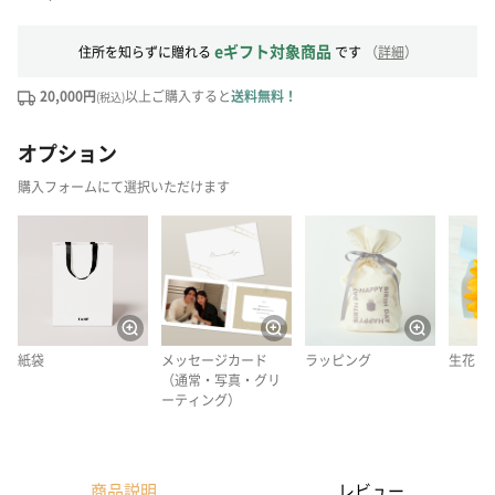
eギフト対象商品
住所を知らずに贈れる
です
（
詳細
）
20,000円
以上ご購入すると
送料無料！
(税込)
オプション
購入フォームにて選択いただけます
紙袋
メッセージカード
ラッピング
生花
（通常・写真・グリ
ーティング）
商品説明
レビュー