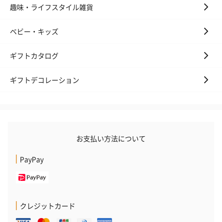
趣味・ライフスタイル雑貨
ベビー・キッズ
ギフトカタログ
ギフトデコレーション
いぶりがっことチーズ
ごろっとうまみ チーズ
しょっつるナッ
のオイル漬（981円）
のオイル漬（塩麹&レモ
円）
ン）（981円）
お支払い方法について
PayPay
クレジットカード