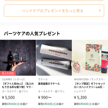
ハンドケアのプレゼントをもっと見る
パーツケアの人気プレゼント
写真付きメッセージカ
写真付きメッセージカ
【誕生日】Hap
ード（680円）
ード（Thank you）ピ
Birthday ホ
ンク（680円）
刷なし）（11
ラッピング
ギフトラッピングを施してお届けいたします。