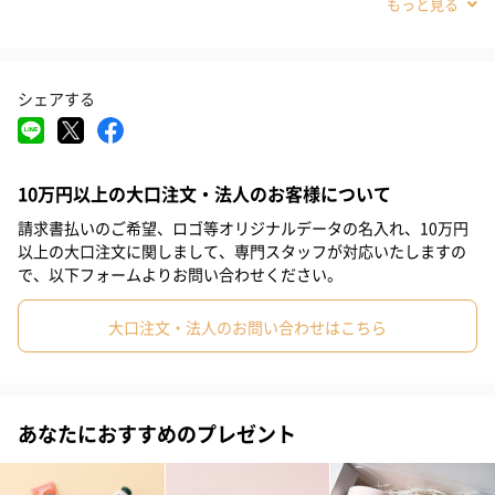
そのため、
#お礼
#お祝い
#母の日
#女友達
#女性
#妻
#母親
・原料の90%以上が植物原料
#義母
#20代後半
#30代
#40代
#20代前半
#50代
・最新の素材研究から厳選された原料のブレンド
そんなこだわりが詰まって、出来上がりました。
シェアする
また、エタノールフリーなので、女性の肌にもやさしいです。
保湿効果の高いゆず果実エキスも配合されているので、乾燥しや
10万円以上の大口注文・法人のお客様について
すい季節にもぴったりです。
請求書払いのご希望、ロゴ等オリジナルデータの名入れ、10万円
以上の大口注文に関しまして、専門スタッフが対応いたしますの
で、以下フォームよりお問い合わせください。
邪魔しない、心地よい使用感
大口注文・法人のお問い合わせはこちら
スタイリッシュなデザインで、28gと細型サイズなのでスーツのポ
ケットにいれていても気になりません。
移動の合間や、仕事の合間に、
さっと塗ってハンドとネイルを同時にケアすることができます。
あなたにおすすめのプレゼント
爽やかで清涼感のある、ミントとシトラスの香りで気分もリフレ
ッシュさせてくれます。