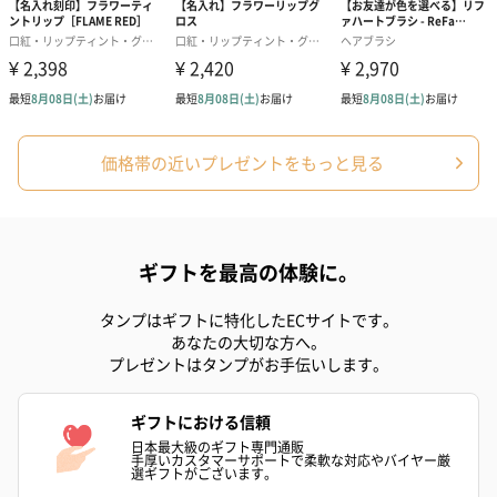
スイーツを同梱してお届けいたします。ギフトへの＋αにおすすめ
です。
価格帯の近いプレゼントをもっと見る
ゼリーバウム カット
麦わらパンダバウム
3層デザート 
（レモン＆紅茶）（432
（バナナ味）（540円）
ェ〜国産フル
ギフトを最高の体験に。
円）
り〜 3号（86
タンプはギフトに特化したECサイトです。
あなたの大切な方へ。
プレゼントはタンプがお手伝いします。
スキンケアグッズ
スキンケアグッズを同梱してお届けします。
ギフトにおける信頼
日本最大級のギフト専門通販
手厚いカスタマーサポートで柔軟な対応やバイヤー厳
選ギフトがございます。