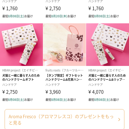
紙袋
お渡し用の紙袋です。
商品に合わせたサイズをお届けします。
あり（280円）
メッセージカード（通常・写真・グリーティング）
誕生日や結婚祝い・出産祝いなど、様々なシーンのメッセージカ
ードを同梱します。
Aroma Fresco（アロマフレスコ）のプレゼントをもっ
メッセージカードや封筒のデザインは一部変更する場合がありま
と見る
す。