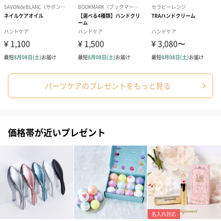
シーズンブーケ（ひま
ブーケ（ホワイトグリ
ブーケ（ピン
わり）（1,880円）
ーン）（1,650円）
（1,650円）
ドライフラワー・プリザーブドフラワー
自然のお花で作ったドライフラワー・プリザーブドフラワーを同
パーツケアのプレゼントをもっと見る
梱します。
一部花材が写真と異なる場合がございます。予めご了承くださ
い。パッケージに入れてお届けします。
価格帯が近いプレゼント
プリザーブドフラワー
プリザーブドフラワー
アミュレット 
ブーケ（ピンク）
ブーケ（ブルー）
ク）（1,500円