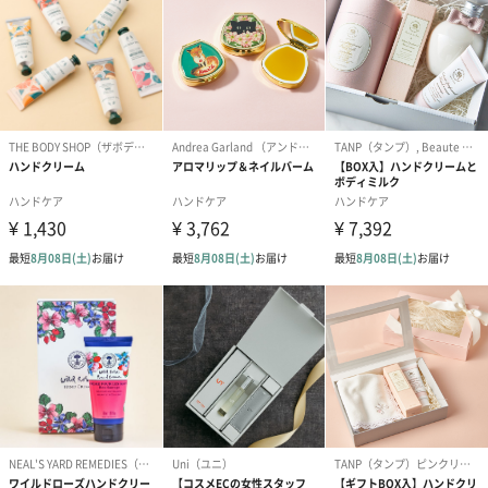
さらに、ハンドクリームによくあるベタつき感がなく、さらっと
【Aroma Fresco】(アロマフレスコ）
「shared Cosmetic（シェアードコスメ）」
コンセプトは、
「shared Cosmetic（シェアードコスメ）」。
【Aroma Fresco】は、男女の性差を意識することなく、人前に出
たとき漂う清潔感や
凛とした印象、自然な振る舞い、品のある仕草を引き出すために
生まれたブランドです。