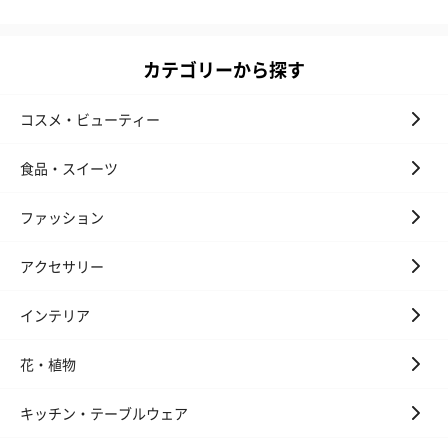
お酒
お酒を同梱してお届けいたします。
カテゴリーから探す
※20歳未満の方への酒類の販売はいたしません。
コスメ・ビューティー
食品・スイーツ
ファッション
アクセサリー
プレミアムビール イネ
実楽山田錦 特別純米
ジョニ－ウォ
ディット（712円）
酒（655円）
ブラック１２年（
円）
インテリア
花・植物
おつまみ・その他
キッチン・テーブルウェア
お酒にぴったりのおつまみ・サプリを同梱してお届けいたしま
す。