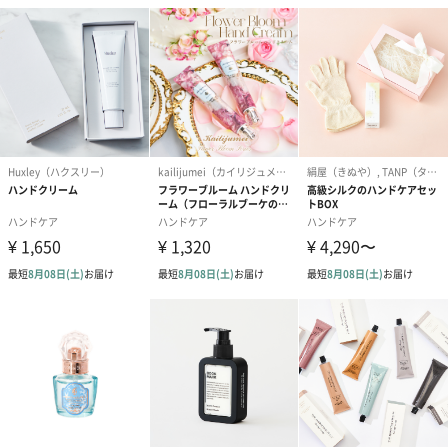
コットン巾着 【誕生
コットン巾着 【誕生
コットン巾着 
日】（グレー）M（550
日】（スモーキーピン
とう】 M（55
円）
ク）M（550円）
生花
生花のブーケを同梱します。
※9-15時にご注文いただく場合、最短のお届け可能日が通常より
も1日遅くなります。