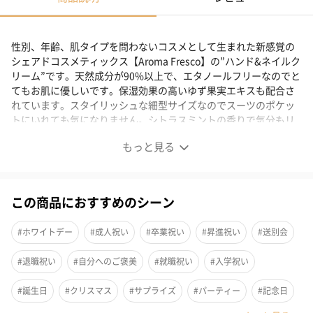
性別、年齢、肌タイプを問わないコスメとして生まれた新感覚の
シェアドコスメティックス【Aroma Fresco】の”ハンド&ネイルク
リーム”です。天然成分が90%以上で、エタノールフリーなのでと
てもお肌に優しいです。保湿効果の高いゆず果実エキスも配合さ
れています。スタイリッシュな細型サイズなのでスーツのポケッ
トにいれても気になりません。シトラスミントの香りで気分もリ
フレッシュできます。
もっと見る
ハンド&ネイルクリーム
この商品におすすめのシーン
天然成分90%以上
【Aroma Fresco】は、性別や、年齢、肌タイプを問わないコスメ
#ホワイトデー
#成人祝い
#卒業祝い
#昇進祝い
#送別会
として生まれました。
#退職祝い
#自分へのご褒美
#就職祝い
#入学祝い
”ハンド&ネイルクリーム”は、そんなコンセプトを元につくられて
います。
#誕生日
#クリスマス
#サプライズ
#パーティー
#記念日