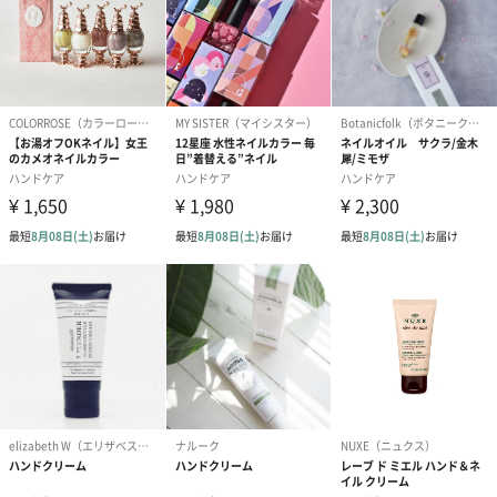
商品オプション情報
お届けボックスオプション
配送用のダンボールを装飾いたします。お相手のご住所に直接お
送りする際に人気のオプションです。お相手に直接手渡しする場
合は、紙袋との併用もおすすめです。
ダンボール装飾（ひま
ダンボール装飾（チュ
ダンボール装
わり）（720円）
ーリップ）（720円）
イトピンク×
ト）（580円）