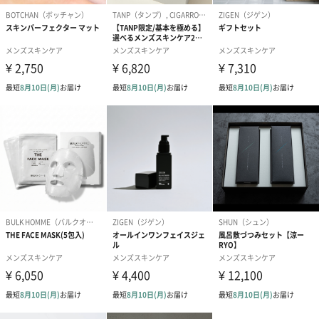
全上の注意
ください。
※傷、はれもの、湿疹等、異常のある部位には使用し
ないでください。
※使用中や使用後に赤み、はれ、かゆみ、刺激、色抜
け(白斑等)や黒ずみ等の異常が現れた場合は使用を中
止し、皮膚科専門医等へご相談をおすすめします。使
用を続けると悪化する場合があります。
※目に入らないように注意してください。目に入った
場合はすぐに洗い流してください。
※使用後はしっかりキャップをしめてください。
※高温又は低温の場所、直射日光の当たる場所を避
け、乳幼児の手の届かないところに保管してくださ
い。
※天然由来成分配合のため、保管状況によって色調に
多少の違いが生じる場合がありますが、ご使用に問題
ありません。
並行輸入品か
否
否か
内容量／内容
150ml
物
使用期限表示
無
有無
お届け日につ
自動出荷のため、お届け日に変動がある場合がござい