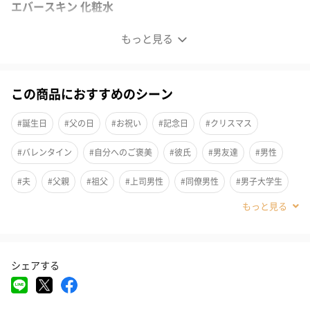
エバースキン 化粧水
もっと見る
この商品におすすめのシーン
#誕生日
#父の日
#お祝い
#記念日
#クリスマス
#バレンタイン
#自分へのご褒美
#彼氏
#男友達
#男性
#夫
#父親
#祖父
#上司男性
#同僚男性
#男子大学生
#弟
#兄
#息子
#甥
#部下男性
#義父
#親戚男性
#20代前半
#20代後半
#30代
#40代
#50代
#60代
シェアする
#70代
#80代
#90代