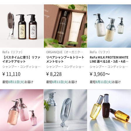
1日中いい匂いが続くフレグランストリートメント。
EVERSKIN（エバースキン）
男性の髪と肌をサポートする、自信を育てるブランド。
それがEVERSKINの目指すべき姿です。
新しい自分をたのしもう
商品詳細情報
外装サイズ
幅16.5cm×縦7cm×高さ4cm
並行輸入品か
否
否か
内容量／内容
300ml
物