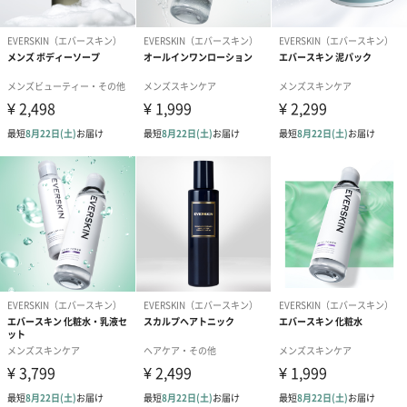
まるで香水のようなスカルプトリートメント
フローラルフルーティ
1日中いい匂いが続くフレグランストリートメント。
新鮮なラフランスとグリーンアップルのジューシーで水々しい香
りとフリージア･ムスク･ウッド･レモン･ローズ･ジャスミン･アン
バー･パチョリ･スズランの香りを1％レベルで調合したEVERSKIN
オリジナル フローラルフルーティの香りをお楽しみください。
フローラルサボン
「フローラルサボン」の香りが新登場。
みずみずしいフルーツとせっけんの香りに、ムスクの甘さが優し
く残る爽やかな香り。