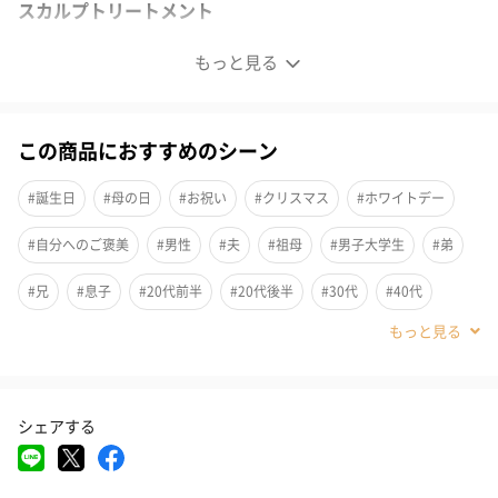
スカルプトリートメント
もっと見る
この商品におすすめのシーン
#誕生日
#母の日
#お祝い
#クリスマス
#ホワイトデー
#自分へのご褒美
#男性
#夫
#祖母
#男子大学生
#弟
#兄
#息子
#20代前半
#20代後半
#30代
#40代
#50代
#60代
#70代
#80代
#90代
シェアする