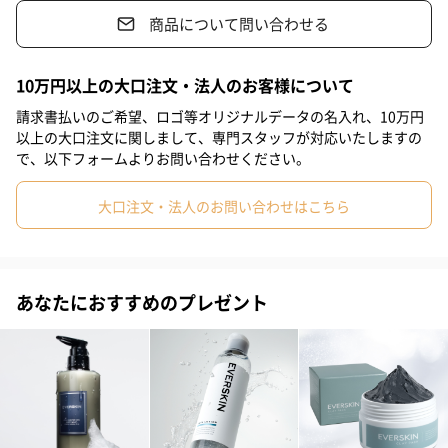
商品について問い合わせる
サロン品質処方スカルプトリートメント
10万円以上の大口注文・法人のお客様について
プロが本気で頭皮と毛髪について考え、こだわり抜いたスカルプ
請求書払いのご希望、ロゴ等オリジナルデータの名入れ、10万円
トリートメント。 スカルプ特有の「きしみ」「スースー感」がな
以上の大口注文に関しまして、専門スタッフが対応いたしますの
い使用感で男女どなたでもお使いいただける仕様に仕上げまし
で、以下フォームよりお問い合わせください。
た。
大口注文・法人のお問い合わせはこちら
きしまず指通りなめらかなスカルプトリートメント
あなたにおすすめのプレゼント
厳選した「14種のボタニカルオイル」と「4種の海洋由来成分」と
「2種の美髪成分」を高配合したスカルプトリートメントで髪の内
部にうるおいを与えて補修。ハリコシある美しい髪へとサポート
します。