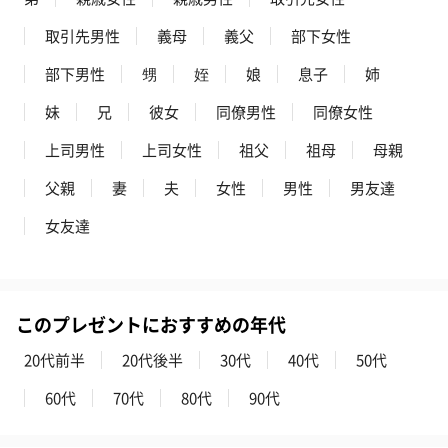
取引先男性
義母
義父
部下女性
部下男性
甥
姪
娘
息子
姉
花束ハンドタオル（ピ
花束ハンドタオル（ブ
花束ハンドタ
ンク）（1,760円）
ルー）（1,760円）
ワイト）（1,7
妹
兄
彼女
同僚男性
同僚女性
上司男性
上司女性
祖父
祖母
母親
父親
妻
夫
女性
男性
男友達
お酒
女友達
お酒を同梱してお届けいたします。
※20歳未満の方への酒類の販売はいたしません。
このプレゼントにおすすめの年代
20代前半
20代後半
30代
40代
50代
60代
70代
80代
90代
プレミアムビール イネ
酔鯨 純米吟醸 吟麗
実楽山田錦 