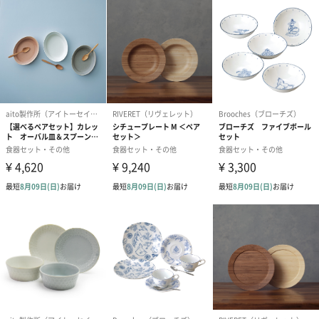
特徴です。
シーンを選ばずに使える
朝食から夕食までシーンを選ばずお使いいただけます。サイズに
合わせた使い分けがおすすめです。主張しすぎないカラーで、今
お使いいただいている食器との相性も気にすることなくギフトと
して贈ることができます。
ダイニングライン ボウル カンパーニュ
何気ない家庭料理のおいしさを、家族やパートナーと分かち合
う。そんな幸せなひとときをイメージして、くつろぎと温かさを
想起させるフランス語の「カンパーニュ(田舎風)」と名付けまし
た。