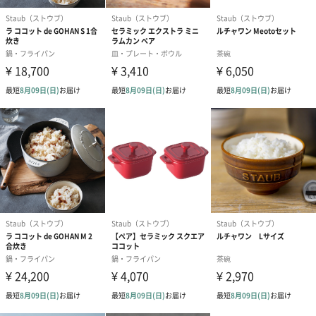
う。そんな幸せなひとときをイメージして、くつろぎと温かさを
想起させるフランス語の「カンパーニュ(田舎風)」と名付けまし
た。
独自の風合いのナチュラルなカラーは、モダンから和食まで相性
が良く、長くストウブをご愛用の方はもちろん、これからストウ
ブを使い始める方にもおすすめ。
朝食からティータイム、ディナーまで幅広い食のシーンに寄り添
います。
他の食器とも相性の良いカラー
ストウブの鍋は、調理をしてそのままテーブルにサーブできるこ
とが特徴。今回、鍋からさらに料理を取り分けるセラミックアイ
テムを開発しました。ストウブの鍋と合わせてもテーブルコーデ
ィネートできるのはもちろん、他の食器とも相性の良いカラーが