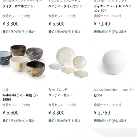
独自の風合いのナチュラルなカラーは、モダンから和食まで相性
が良く、長くストウブをご愛用の方はもちろん、これからストウ
ブを使い始める方にもおすすめ。
朝食からティータイム、ディナーまで幅広い食のシーンに寄り添
います。
他の食器とも相性のよいカラー
ストウブの鍋は、調理をしてそのままテーブルにサーブできるこ
とが特徴。今回、鍋からさらに料理を取り分けるセラミックアイ
テムを開発しました。ストウブの鍋と合わせてもテーブルコーデ
ィネートできるのはもちろん、他の食器とも相性の良いカラーが
特徴です。