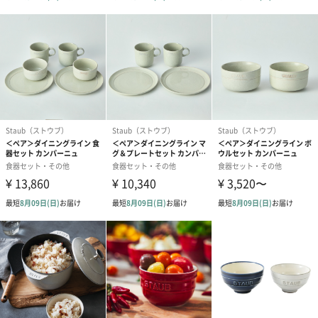
ストウブの鍋と合わせてもテーブルコーディネートできるのはも
ちろん、他の食器とも相性の良いカラーが特徴です。
電子レンジ対応
電子レンジにも対応しているので、冷めてしまったドリンクの温
め直しも簡単。ゲストのおもてなしはもちろん、普段使いとして
も重宝します。テレワークされている方にもおすすめです。主張
しすぎないカラーで、今お使いいただいている食器との相性も気
にすることなくギフトとして贈ることができます。
ダイニングライン プレート カンパーニュ
何気ない家庭料理のおいしさを、家族やパートナーと分かち合