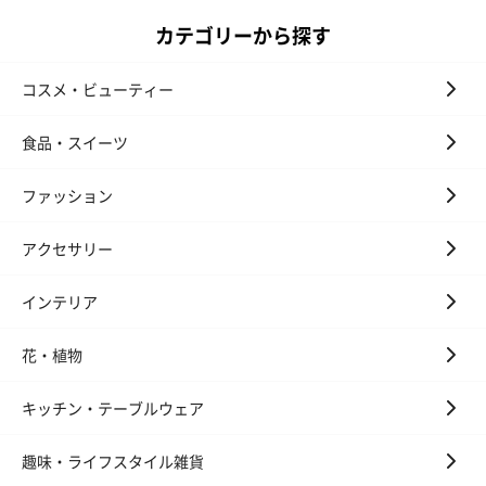
ディット（712円）
（704円）
酒（655円）
カテゴリーから探す
コスメ・ビューティー
おつまみ・その他
食品・スイーツ
お酒にぴったりのおつまみ・サプリを同梱してお届けいたしま
す。
ファッション
アクセサリー
インテリア
花・植物
いぶりがっことチーズ
ごろっとうまみ チーズ
しょっつるナッ
キッチン・テーブルウェア
のオイル漬（981円）
のオイル漬（塩麹&レモ
円）
ン）（981円）
趣味・ライフスタイル雑貨