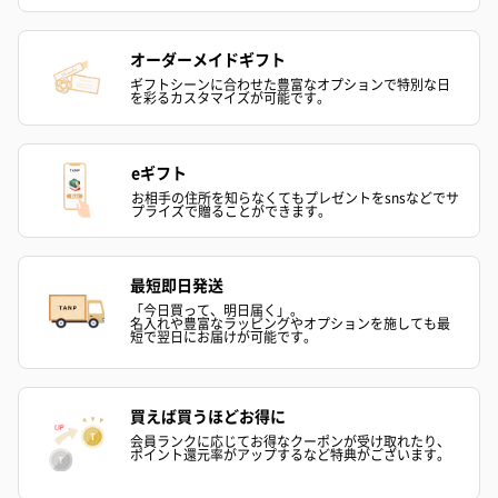
スキンケアグッズを同梱してお届けします。
オーダーメイドギフト
ギフトシーンに合わせた豊富なオプションで特別な日
を彩るカスタマイズが可能です。
eギフト
お相手の住所を知らなくてもプレゼントをsnsなどでサ
プライズで贈ることができます。
ハンドクリーム3本セッ
シャワージェル＆ハン
シャワージェ
ト【ありがとう】
ドクリーム（ピンクグ
ドクリーム（
最短即日発送
（1,100円）
レープフルーツ）
ッシュローズ）（
（2,145円）
円）
「今日買って、明日届く」。
名入れや豊富なラッピングやオプションを施しても最
短で翌日にお届けが可能です。
リラックスグッズ
買えば買うほどお得に
リラックスグッズを同梱してお届けします。
会員ランクに応じてお得なクーポンが受け取れたり、
ポイント還元率がアップするなど特典がございます。