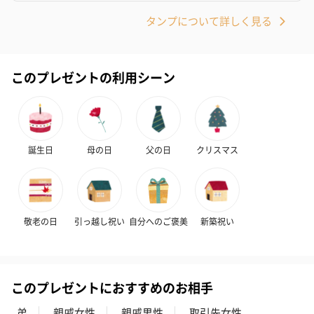
タンプについて詳しく見る
このプレゼントの利用シーン
かき氷入浴剤4点セット
かき氷入浴剤4点セット
バスフラワー
（ブルー）（748円）
（イエロー）（748円）
【Thank you】
円）
誕生日
母の日
父の日
クリスマス
ハンドタオル・ハンカチ
ハンドタオル・ハンカチを同梱してお届けいたします。ギフトへ
敬老の日
引っ越し祝い
自分へのご褒美
新築祝い
の＋αにおすすめです。
このプレゼントにおすすめのお相手
弟
親戚女性
親戚男性
取引先女性