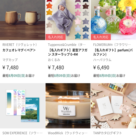
ドライフラワー・プリザーブドフラワー
自然のお花で作ったドライフラワー・プリザーブドフラワーを同
梱します。
一部花材が写真と異なる場合がございます。予めご了承くださ
い。パッケージに入れてお届けします。
プリザーブドフラワー
プリザーブドフラワー
アミュレット 
ブーケ（ピンク）
ブーケ（ブルー）
ク）（1,500円
（2,580円）
（2,580円）