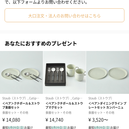
たっぷり注ぐことができる350mlのマグと食パンがちょうど乗る
で、以下フォームよりお問い合わせください。
20cmのプレート、スープを入れるのにちょうど良い10cmのボウ
ルがセットです。
大口注文・法人のお問い合わせはこちら
ダイニングライン マグ カンパーニュ
あなたにおすすめのプレゼント
何気ない家庭料理のおいしさを、家族やパートナーと分かち合
う。そんな幸せなひとときをイメージして、くつろぎと温かさを
想起させるフランス語の「カンパーニュ(田舎風)」と名付けまし
た。
独自の風合いのナチュラルなカラーは、モダンから和食まで相性
が良く、長くストウブをご愛用の方はもちろん、これからストウ
ブを使い始める方にもおすすめ。
朝食からティータイム、ディナーまで幅広い食のシーンに寄り添
います。