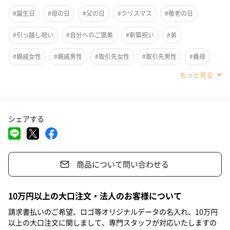
#誕生日
#母の日
#父の日
#クリスマス
#敬老の日
#引っ越し祝い
#自分へのご褒美
#新築祝い
#弟
#親戚女性
#親戚男性
#取引先女性
#取引先男性
#義母
#義父
#部下女性
#部下男性
#甥
#姪
#娘
#息子
#姉
#妹
#兄
#彼女
#同僚男性
#同僚女性
シェアする
#上司男性
#上司女性
#祖父
#祖母
#母親
#父親
#妻
#夫
#女性
#男性
#男友達
#女友達
商品について問い合わせる
#20代前半
#20代後半
#30代
#40代
#50代
#60代
#70代
#80代
#90代
調理をしてそのままテーブルにサーブできる鍋が有名な
10万円以上の大口注文・法人のお客様について
「Staub（ストウブ）」の食器は引越し祝いなど門出を祝うのに
請求書払いのご希望、ロゴ等オリジナルデータの名入れ、10万円
おすすめです。
以上の大口注文に関しまして、専門スタッフが対応いたしますの