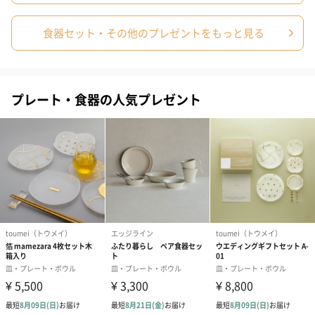
【全体重量】20cm：464g
【製造国】中国
【備考】電子レンジ対応、食洗機対応
食器セット・その他のプレゼントをもっと見る
ボウル
【材質】セラミック
【商品サイズ】幅100mm×奥行100mm×高さ60mm
【商品重量／容積】260g／350ml
【外装サイズ】幅109mm×奥行109mm×高さ62mm
プレート・食器の人気プレゼント
【パッケージ外装】直方体化粧箱
【パッケージ内同梱物】取扱説明書
【全体重量】286g
【製造国】中国
【備考】電子レンジ対応、食洗機対応
商品オプション情報
紙袋
お渡し用の紙袋です。
商品に合わせたサイズをお届けします。