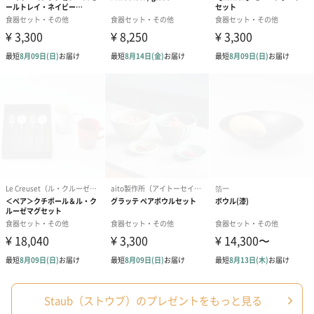
その魅力は厨房を飛び出し、料理からスタイリングまで多くの分
野の人々をも魅了し続けています。
商品詳細情報
マグカップ
【材質】セラミック
【商品サイズ】幅80mm×奥行80mm×高さ90mm
【商品重量／容積】300g／350ml
【外装サイズ】幅110mm×奥行97mm×高さ90mm
【外装パッケージ】直方体化粧箱
【パッケージ内同梱物】取扱説明書
【全体重量】400g
【製造国】中国
【備考】電子レンジ対応、食洗機対応
プレート
【材質】セラミック
【商品サイズ】200mm×200mm×20mm
【商品重量】20cm：426g
【外装サイズ】20cm：207mm×207mm×22mm
【外装パッケージ】直方体化粧箱
Staub（ストウブ）のプレゼントをもっと見る
【パッケージ内同梱物】取扱説明書