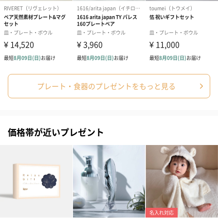
写真付きメッセージカ
写真付きメッセージカ
【誕生日】Hap
ード（680円）
ード（Thank you）ピ
Birthday ホ
ンク（680円）
刷なし）（11
プレート・食器のプレゼントをもっと見る
のしカード
商品の形質上、のしを直接添付できない商品にのし風のカードを
同梱します。
価格帯が近いプレゼント
※のし下はご記入いただけません。
※カードのデザインは一部変更する場合があります。