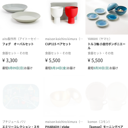
使い勝手のよいサイズのボウル
10cmはサラダやスープ、おつまみ入れに、12cmは朝食のシリア
ルボウルなどにお使いいただけます。主張しすぎないカラーで、
今お使いいただいている食器との相性も気にすることなくギフト
として贈ることができます。
「Staub（ストウブ）」
「Staub」のシンボルマークになっているコウノトリは、
「Staub」の生まれたフランス・アルザス地方の象徴の鳥とされ
ています。
デザインだけでなく実用性も兼ね備えたその製品は、フランスを
はじめヨーロッパの多くのレストランで使用され、その品質から
星付き有名レストランのシェフたちを魅了してきました。