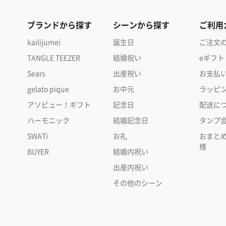
ブランドから探す
シーンから探す
ご利用
kailijumei
誕生日
ご注文
TANGLE TEEZER
結婚祝い
eギフト
Sears
出産祝い
お支払
gelato pique
お中元
ラッピ
アソビュー！ギフト
記念日
配送に
ハーモニック
結婚記念日
タンプ
SWATi
お礼
おまと
様
BUYER
結婚内祝い
出産内祝い
その他のシーン