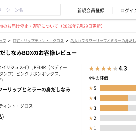
新規会員登録
ログイ
のお届け停止・遅延について（2026年7月29日更新）
>
>
ップ
口紅・リップティント・グロス
名入れフラワーリップとミラーの身だし
だしなみBOXのお客様レビュー
ei（カイリジュメイ）, PEDIR（ペディー
4.3
P（タンプ）ピンクリボンボックス,
4件の評価
プ）
★
5
ワーリップとミラーの身だしなみ
★
4
ティント・グロス
★
3
込)
★
2
★
1