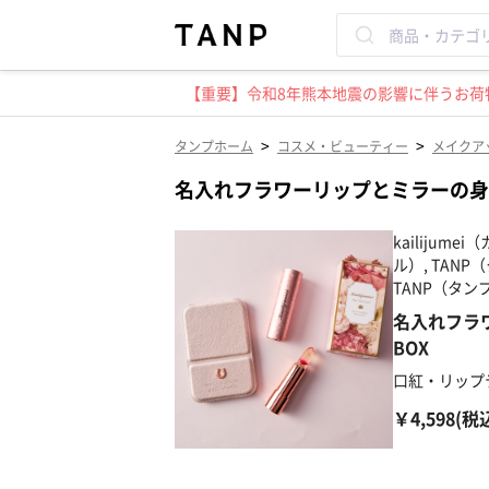
【重要】令和8年熊本地震の影響に伴うお荷物
>
>
タンプホーム
コスメ・ビューティー
メイクア
名入れフラワーリップとミラーの身
kailijum
ル）, TAN
TANP（タン
名入れフラ
BOX
口紅・リップ
￥4,598(税