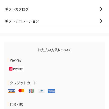
写真付きメッセージカ
写真付きメッセージカ
【誕生日】Hap
ード（680円）
ード（Thank you）ピ
Birthday ホ
ギフトカタログ
ンク（680円）
刷なし）（11
ギフトデコレーション
のしカード
商品の形質上、のしを直接添付できない商品にのし風のカードを
同梱します。
※のし下はご記入いただけません。
お支払い方法について
※カードのデザインは一部変更する場合があります。
PayPay
クレジットカード
結婚祝い（御結婚御
出産祝い（御出産御
内祝い_蝶結び
代金引換
祝）（110円）
祝）（110円）
（110円）