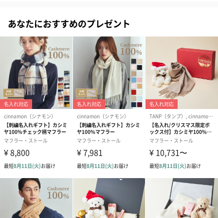
※EMSとは？
あなたにおすすめのプレゼント
Electric（電気的）、Muscle（筋肉）の頭文字を取ったもの。電気
刺激によって筋肉を動かす技術を表します。
2段階の温度調節＋16段階の電気レベル
2段階の温度調節※によって、その日の気分や体調に合わせてお好
みの温度でご使用いただけます。
また、電気レベルは16段階からお選びいただけます。初めての方
は、レベル１(少し刺激を感じる程度です)から、徐々にレベルを上
げ、お好みの強さでご使用ください。
※加熱弱め：38°~41°/ 加熱強め：42°~45。加熱なしのモードもご