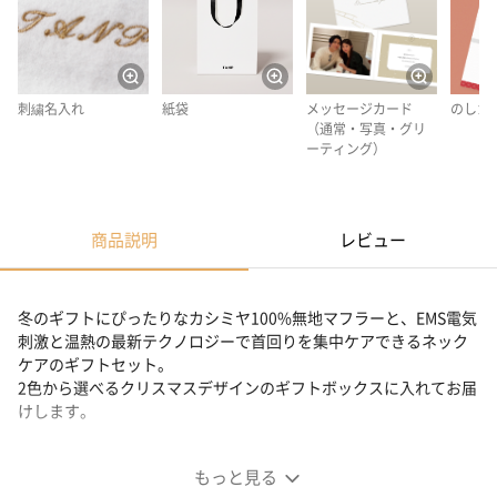
刺繍名入れ
紙袋
メッセージカード
のしカ
（通常・写真・グリ
ーティング）
商品説明
レビュー
冬のギフトにぴったりなカシミヤ100%無地マフラーと、EMS電気
刺激と温熱の最新テクノロジーで首回りを集中ケアできるネック
ケアのギフトセット。
2色から選べるクリスマスデザインのギフトボックスに入れてお届
けします。
NECK RELAXについて
もっと見る