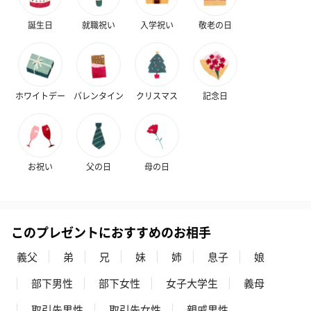
中国（内モンゴル自治区）
【注意事項】
誕生日
就職祝い
入学祝い
敬老の日
・名入れ刺繍：ご選択いただいた刺繍糸と商品の色味
によっては、糸と生地が同化し見づらくなる場合がご
ざいます。予めご了承ください。
ホワイトデー
バレンタイン
クリスマス
記念日
商品オプション情報
刺繍名入れ
お祝い
父の日
母の日
大切な方のお名前や記念日を刺繍でお入れします。
※ 写真は一例です。
※ 刺繍の仕上がり具合は、商品の素材・厚みにより個体差がある
場合がございます。予めご了承ください。（漢字、ひらがな・ピ
このプレゼントにおすすめのお相手
リオド不可）
義父
弟
兄
妹
姉
息子
娘
※半角英字でご入力ください。また、文字は筆記体で刺繍される
ため、アルファベット大文字をご希望の場合は頭文字のみのご入
部下男性
部下女性
女子大学生
義母
力をお願いします。
※全て大文字でご入力いただいた場合、刻印スペースの関係で頭
取引先男性
取引先女性
親戚男性