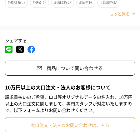
コンパクトで持ち運びもしやすく、作業をしながら・移動をしな
#還暦祝い
#送別会
#退職祝い
#誕生日
#就職祝い
がらなど、"ながら"ケアができるので、時間を有効活用できるの
#入学祝い
#敬老の日
#ホワイトデー
#バレンタイン
が嬉しいポイント。
首まわりの疲れを感じやすい方や、セルフケアが後回しになりが
#クリスマス
#記念日
#お祝い
#父の日
#母の日
ちな方にもおすすめです。
シェアする
#義父
#弟
#兄
#妹
#姉
#息子
#娘
#部下男性
大切な方の身体を気遣うという意味で、特にお母様や奥様へのギ
#部下女性
#女子大学生
#義母
#取引先男性
#取引先女性
商品について問い合わせる
#親戚男性
#親戚女性
#女子中学生
#女子高校生
#母親
#彼氏
#女友達
#男友達
#男性
#女性
#夫
#妻
最新テクノロジーでネックケア
10万円以上の大口注文・法人のお客様について
#父親
#彼女
#祖母
#祖父
#上司女性
#上司男性
請求書払いのご希望、ロゴ等オリジナルデータの名入れ、10万円
選べる5つのモード
以上の大口注文に関しまして、専門スタッフが対応いたしますの
#同僚女性
#同僚男性
#男子大学生
#10代
#20代前半
で、以下フォームよりお問い合わせください。
EMS※で首まわりをケア。普段あまり動かさない筋肉の奥深くま
#20代後半
#30代
#40代
#50代
#60代
#70代
で刺激し、首や肩の緊張を和らげます。 EMS低周波には5つのモー
大口注文・法人のお問い合わせはこちら
ドがあり、ボタンを操作することで簡単にモード変更が可能で
#80代
#90代
す。 モードを切り替えると、リズムや電気波形が変わります。