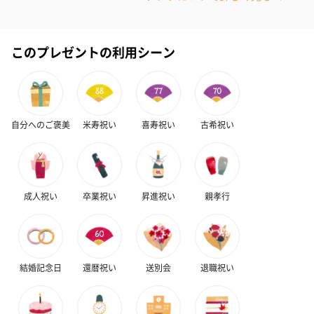
ません。
■以下の方はご使用をお控えください。
ご使用に不安のある方は、かかりつけの医師にご相談
ください。
このプレゼントの利用シーン
・ペースメーカー、人工心肺、心電計などの医用電気
機器をご使用中の方
・自ら意思表示ができない方や操作が行えない方
・医師から各種マッサージが禁じられている方
・乳幼児や子供
・医療機関で治療中の方（医師にご相談の上でご使用
ください）
自分へのご褒美
米寿祝い
喜寿祝い
古希祝い
【留意事項】
ACアダプターは同梱しておりません。
カシミヤ
【原材料】
100%マフラ
カシミヤ100%
ー
【本体サイズ】
成人祝い
卒業祝い
昇進祝い
親孝行
30㎝×180㎝（フリンジ8㎝×2含む）
【本体重量】
約121g
【パッケージ外装】
ビニール袋
【パッケージ外装サイズ】
結婚記念日
還暦祝い
送別会
退職祝い
幅約33cm×奥行45cm
【パッケージ全体重量】
約131g
【原産国】