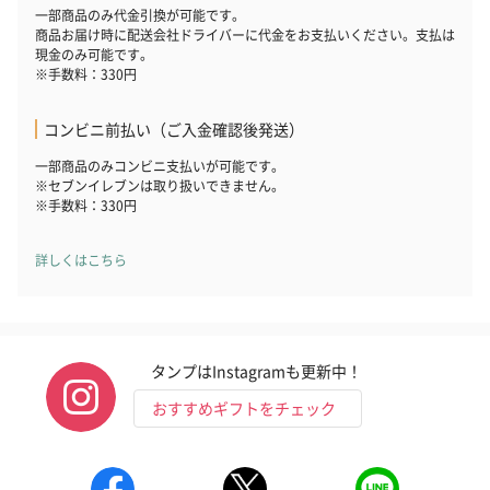
一部商品のみ代金引換が可能です。
商品お届け時に配送会社ドライバーに代金をお支払いください。支払は
現金のみ可能です。
生花
※手数料：330円
生花のブーケを同梱します。
※9-15時にご注文いただく場合、最短のお届け可能日が通常より
コンビニ前払い（ご入金確認後発送）
も1日遅くなります。
一部商品のみコンビニ支払いが可能です。
※セブンイレブンは取り扱いできません。
※手数料：330円
詳しくはこちら
シーズンブーケ（ひま
ブーケ（ホワイトグリ
ブーケ（ピン
タンプはInstagramも更新中！
わり）（1,880円）
ーン）（1,650円）
（1,650円）
おすすめギフトをチェック
ドライフラワー・プリザーブドフラワー