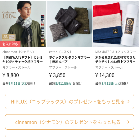
すべての人々が「癒し」によって「楽しく・満足を得られる」毎
日を過ごせるように、
少しでも生活にプラスになればという思い、
日本の社会に貢献できればと思いから、商品提供を行っておりま
す。
カシミヤを贅沢に使用した無地マフラー
贅沢な100%カシミヤを使用した無地のマフラー。
16色の豊富なカラーバリエーションと滑らかな手触りが魅力で
NIPLUX（ニップラックス）のプレゼントをもっと見る
す。
首元にボリュームを持たせたり、羽織るなど、巻き方次第で多彩
cinnamon（シナモン）のプレゼントをもっと見る
なスタイルを楽しめます。
性別や年齢を問わず、幅広く愛用できるアイテムで、誕生日やク