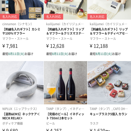
ざいます。冷房のきいた場所での寒さ対策としてもおすすめで
日本語の音声ガイダンス
機能や使い方を音声ガイダンスでお知らせします。
音声ガイダンスはOFFにもでき、EMS振動音も静音のため、会社
や移動中など、公共の場でも気にすることなくご使用いただけま
す。
軽量で持ち運びやすい
重量は約145gで、着けていることを忘れるほどの軽量感。持ち運
びやすく、すっきり収まるサイズ感もポイントです。付属のUSB
コードで充電しておけば、コードレスでストレスフリー。自宅は
もちろん、外出時やお仕事時間の休憩などにも最適です。