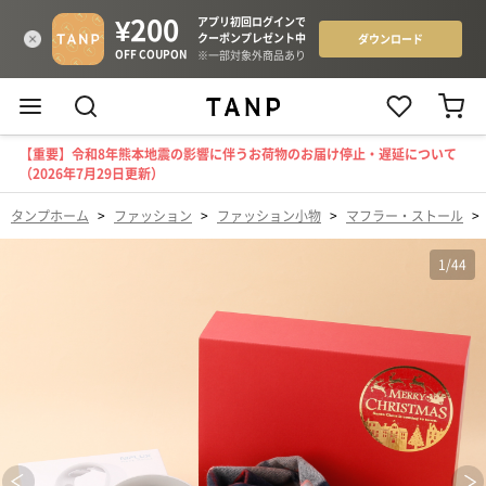
【重要】令和8年熊本地震の影響に伴うお荷物のお届け停止・遅延について
（2026年7月29日更新）
タンプホーム
>
ファッション
>
ファッション小物
>
マフラー・ストール
>
1
/
44