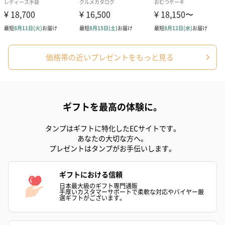
ギフトボックスは2カラーをご用意
価格帯の近いプレゼントをもっと見る
レッド
ギフトを最高の体験に。
ブラウン
タンプはギフトに特化したECサイトです。
あなたの大切な方へ。
商品詳細情報
プレゼントはタンプがお手伝いします。
ネックケア
【成分/原材料】
PC
ギフトにおける信頼
【パッケージサイズ】
日本最大級のギフト専門通販
170mm×170mm×50mm
手厚いカスタマーサポートで柔軟な対応やバイヤー厳
【外装の形状】
選ギフトがございます。
四角い紙箱
【重さ/内容量】
商品：145g