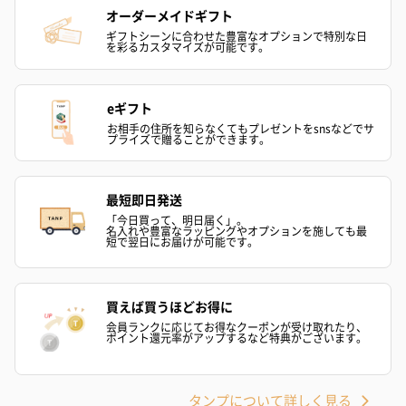
化粧箱：160g
オーダーメイドギフト
【お届け内容】
ギフトシーンに合わせた豊富なオプションで特別な日
本体 ×1
を彩るカスタマイズが可能です。
充電用USBコード×1
取扱説明書（保証書付き）×1
【サイズ/寸法】
約149×143×36mm
eギフト
【カラーコード】
お相手の住所を知らなくてもプレゼントをsnsなどでサ
・NP-NR20W
プライズで贈ることができます。
ホワイト
#FFFFFF
・NP-NR20P
ピンク
最短即日発送
#ECC7CD
「今日買って、明日届く」。
・NP-NR20R
名入れや豊富なラッピングやオプションを施しても最
レッド
短で翌日にお届けが可能です。
#93272C
【原産国】
中国
【金属材質について】
買えば買うほどお得に
肌に接触する部分の金属は安全なステンレス・スチー
会員ランクに応じてお得なクーポンが受け取れたり、
ル材質を使用しておりますが、肌の弱い方、貴金属を
ポイント還元率がアップするなど特典がございます。
身につけてアレルギー反応が出たことがある方は使用
しないでください。
【注意事項】
■こちらの製品は一般家庭用です。医療機器ではござい
タンプについて詳しく見る