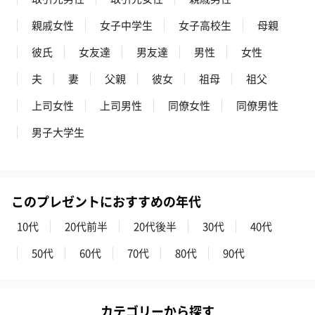
文字以外を小文字に変更して刺繍する場合があります。
親戚女性
女子中学生
女子高校生
母親
彼氏
女友達
男友達
男性
女性
夫
妻
父親
彼女
祖母
祖父
上司女性
上司男性
同僚女性
同僚男性
男子大学生
あり（770円）
紙袋
このプレゼントにおすすめの年代
お渡し用の紙袋です。
10代
20代前半
20代後半
30代
40代
商品に合わせたサイズをお届けします。
50代
60代
70代
80代
90代
カテゴリーから探す