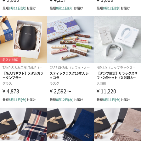
機能について
・PC材質採用。質感は滑らかで肌に優しい
・浮動電極シートと独自の3D設計で首にピッタリフィット
・38度～41度、42度～45度の2段階の温度調節
・強度レベル16段階のEMSテクノロジーで普段あまり動かさない
筋肉の奥深くまで刺激
・5つのリズムモードでお気に入りが見つかる
・145gというスマホ同等の重さ
・静音設計
・音声ガイダンスでだれでも簡単操作