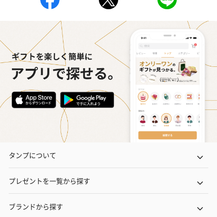
自然のお花で作ったドライフラワー・プリザーブドフラワーを同
梱します。
一部花材が写真と異なる場合がございます。予めご了承くださ
い。パッケージに入れてお届けします。
プリザーブドフラワー
プリザーブドフラワー
アミュレット 
ブーケ（ピンク）
ブーケ（ブルー）
ク）（1,500円
（2,580円）
（2,580円）
タンプについて
プレゼントを一覧から探す
紅茶・コーヒー・スイーツ
紅茶・コーヒー・スイーツを同梱してお届けいたします。ギフト
ブランドから探す
への＋αにおすすめです。