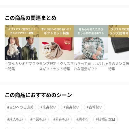
温熱とEMS電気刺激で、プロレベルのネックケアを実現するNECK
RELAX。
この商品の関連まとめ
仕事や通勤、家事の合間などのスキマ時間を利用して、いつでも
どこでも至福のリラックスタイムをお過ごしいただけます。
上質なカシミヤマフラ
タンプ限定！クリスマ
もらって嬉しいおしゃ
冬のメンズ防
周りにこんな方いらっしゃいませんか
ー特集
スギフトセット特集
れな温活ギフト
特集
プロの揉み心地をプレゼント
この商品におすすめのシーン
#自分へのご褒美
#米寿祝い
#喜寿祝い
#古希祝い
こだわりの安心軽量設計
#成人祝い
#卒業祝い
#昇進祝い
#親孝行
#結婚記念日