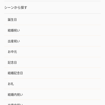
シーンから探す
誕生日
結婚祝い
出産祝い
アールグレイ（HAPPY
アールグレイティー
フルーツティー
BIRTHDAY TO YOU）
（660円）
円）
お中元
（660円）
記念日
結婚記念日
スイーツ
お礼
スイーツを同梱してお届けいたします。ギフトへの＋αにおすすめ
結婚内祝い
です。
出産内祝い