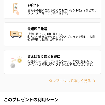
eギフト
キャンドル・お香を同梱してお届けいたします。
お相手の住所を知らなくてもプレゼントをsnsなどでサ
プライズで贈ることができます。
最短即日発送
「今日買って、明日届く」。
名入れや豊富なラッピングやオプションを施しても最
短で翌日にお届けが可能です。
フラッグカプセル：イ
フラッグカプセル：イ
ショートイン
買えば買うほどお得に
ンセンススティック
ンセンススティック
（GRAPE AND
会員ランクに応じてお得なクーポンが受け取れたり、
（END）（880円）
（St.OSMANTHUS）
（880円）
ポイント還元率がアップするなど特典がございます。
（880円）
タンプについて詳しく見る
お酒
お酒を同梱してお届けいたします。
※20歳未満の方への酒類の販売はいたしません。
このプレゼントの利用シーン