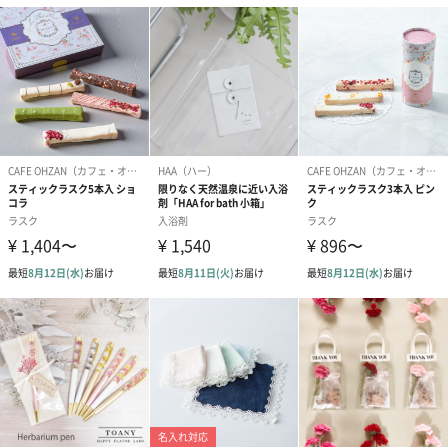
ゼリーバウム カット
麦わらパンダバウム
3層デザート 
（レモン＆紅茶）（432
（バナナ味）（540円）
ェ〜国産フル
円）
り〜 3号（86
スキンケアグッズ
スキンケアグッズを同梱してお届けします。