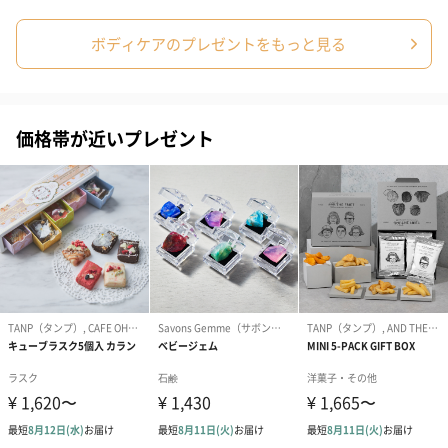
ボディケアのプレゼントをもっと見る
価格帯が近いプレゼント
アールグレイ（HAPPY
アールグレイティー
フルーツティー
BIRTHDAY TO YOU）
（660円）
円）
（660円）
スイーツ
スイーツを同梱してお届けいたします。ギフトへの＋αにおすすめ
です。