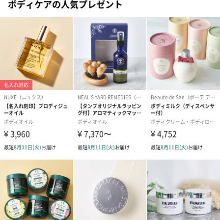
ボディケアの人気プレゼント
ドライフラワー・プリザーブドフラワー
自然のお花で作ったドライフラワー・プリザーブドフラワーを同
梱します。
一部花材が写真と異なる場合がございます。予めご了承くださ
い。パッケージに入れてお届けします。
プリザーブドフラワー
プリザーブドフラワー
アミュレット 
ブーケ（ピンク）
ブーケ（ブルー）
ク）（1,500円
（2,580円）
（2,580円）
ぬいぐるみ