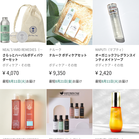
す。
写真付きメッセージカ
写真付きメッセージカ
【誕生日】Hap
ード（680円）
ード（Thank you）ピ
Birthday ホ
ンク（680円）
刷なし）（11
ラッピング
ギフトラッピングを施してお届けいたします。