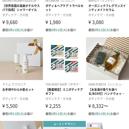
コットン巾着 【誕生
コットン巾着 【誕生
コットン巾着 
日】（グレー）M（550
日】（スモーキーピン
とう】 M（55
円）
ク）M（550円）
包装紙
ラッピングを施してお届けいたします。