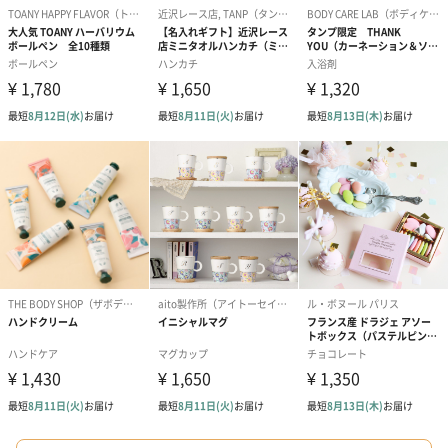
ハンドクリーム3本セッ
シャワージェル＆ハン
シャワージェ
ト【ありがとう】
ドクリーム（ピンクグ
ドクリーム（
（1,100円）
レープフルーツ）
ッシュローズ）（
（2,145円）
円）
リラックスグッズ
リラックスグッズを同梱してお届けします。
かき氷入浴剤4点セット
かき氷入浴剤4点セット
バスフラワー
（ブルー）（748円）
（イエロー）（748円）
【Thank you】
円）