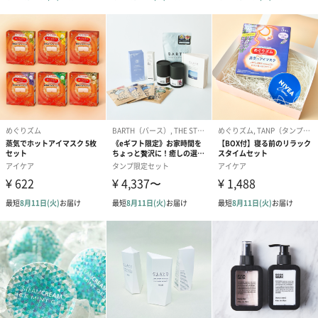
メントール（爽快成分）の爽快感は約６時間続きます。炭酸（起
泡剤）配合でやわらかなジェルパックです。
商品詳細情報
外装サイズ
幅130mm×縦33mm×高さ175mm
成分
メントール、炭酸、香料（ラベンダー）、パラベン配
合
内容量／内容
6枚
物
使用期限表示
無
有無
商品オプション情報