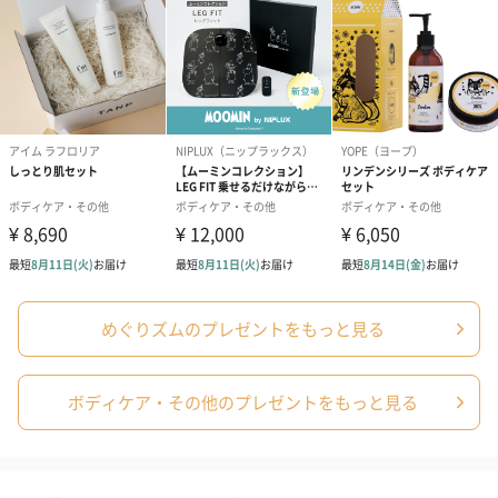
ゴールド（390円）
ピンク（390円）
グリーン（39
生花
生花のブーケを同梱します。
※9-15時にご注文いただく場合、最短のお届け可能日が通常より
も1日遅くなります。
めぐりズムのプレゼントをもっと見る
ボディケア・その他のプレゼントをもっと見る
シーズンブーケ（ひま
ブーケ（ホワイトグリ
ブーケ（ピン
わり）（1,880円）
ーン）（1,650円）
（1,650円）