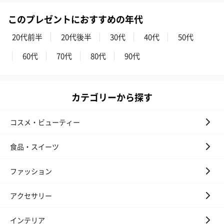
このプレゼントにおすすめの年代
20代前半
20代後半
30代
40代
50代
いぶりがっことチーズ
ごろっとうまみ チーズ
しょっつるナッ
のオイル漬（981円）
のオイル漬（塩麹&レモ
円）
60代
70代
80代
90代
ン）（981円）
カテゴリーから探す
コスメ・ビューティー
食品・スイーツ
ファッション
アクセサリー
インテリア