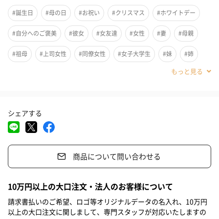
#誕生日
#母の日
#お祝い
#クリスマス
#ホワイトデー
#自分へのご褒美
#彼女
#女友達
#女性
#妻
#母親
#祖母
#上司女性
#同僚女性
#女子大学生
#妹
#姉
#娘
#姪
#部下女性
#義母
#親戚女性
#20代前半
#20代後半
#30代
#40代
#50代
#60代
#70代
シェアする
#80代
#90代
商品について問い合わせる
心地よい爽快感が足を包み込み、気分スッキリほぐれていきま
す。
10万円以上の大口注文・法人のお客様について
請求書払いのご希望、ロゴ等オリジナルデータの名入れ、10万円
＜使い方＞
以上の大口注文に関しまして、専門スタッフが対応いたしますの