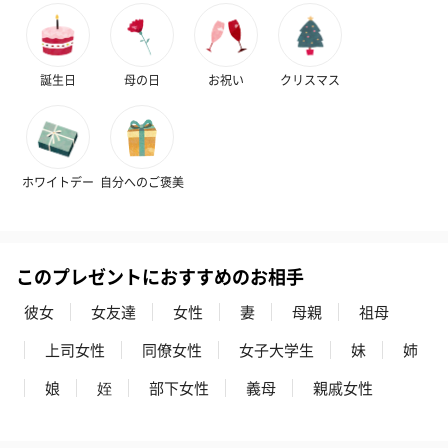
誕生日
母の日
お祝い
クリスマス
プレミアムビール イネ
実楽山田錦 特別純米
ジョニ－ウォ
ホワイトデー
自分へのご褒美
ディット（712円）
酒（655円）
ブラック１２年（
円）
このプレゼントにおすすめのお相手
おつまみ・その他
彼女
女友達
女性
妻
母親
祖母
お酒にぴったりのおつまみ・サプリを同梱してお届けいたしま
す。
上司女性
同僚女性
女子大学生
妹
姉
娘
姪
部下女性
義母
親戚女性