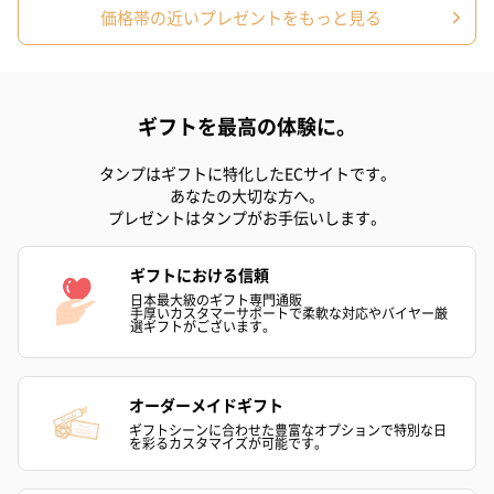
価格帯の近いプレゼントをもっと見る
ハンドタオル・ハンカチ
ハンドタオル・ハンカチを同梱してお届けいたします。ギフトへ
ギフトを最高の体験に。
の＋αにおすすめです。
タンプはギフトに特化したECサイトです。
あなたの大切な方へ。
プレゼントはタンプがお手伝いします。
ギフトにおける信頼
日本最大級のギフト専門通販
手厚いカスタマーサポートで柔軟な対応やバイヤー厳
選ギフトがございます。
花束ハンドタオル（ピ
花束ハンドタオル（ブ
花束ハンドタ
ンク）（1,760円）
ルー）（1,760円）
ワイト）（1,7
オーダーメイドギフト
ギフトシーンに合わせた豊富なオプションで特別な日
を彩るカスタマイズが可能です。
キャンドル・お香