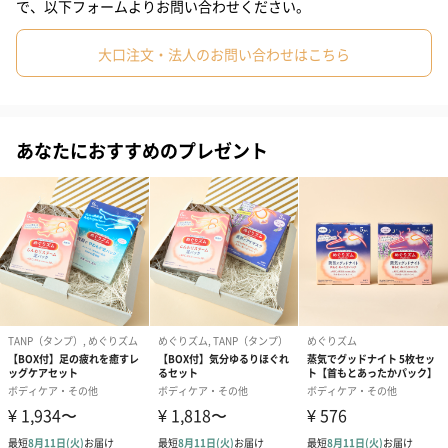
1.袋からシートを取り出したらすぐに、はくりフィルムをはがし
で、以下フォームよりお問い合わせください。
て、肌に直接貼る。
※1袋にシートが2枚入っています。開封すると炭酸、メントール
大口注文・法人のお問い合わせはこちら
等がシート中から揮発するので、2枚ともすぐにお使いください。
2.肌からはがすときは、シートを端から少しずつゆっくりはが
あなたにおすすめのプレゼント
す。
いつでもどこでも手軽に使えて便利
いつも清潔な使いきりタイプ。立ち仕事やスポーツのあと、お出
かけのあとに、ふくらはぎや足裏に貼るのがおすすめです。
ラベンダーミントの香り