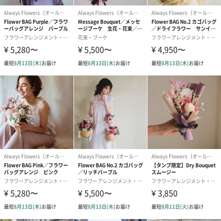
ダンボール装飾（ひま
ダンボール装飾（チュ
ダンボール装
わり）（720円）
ーリップ）（720円）
イトピンク×
ト）（580円）
紙袋
お渡し用の紙袋です。
商品に合わせたサイズをお届けします。