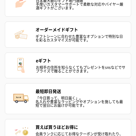
日本最大級のギフト専門通販
手厚いカスタマーサポートで柔軟な対応やバイヤー厳
選ギフトがございます。
フラッグカプセル：イ
フラッグカプセル：イ
ショートイン
ンセンススティック
ンセンススティック
（GRAPE AND
オーダーメイドギフト
（END）（880円）
（St.OSMANTHUS）
（880円）
ギフトシーンに合わせた豊富なオプションで特別な日
を彩るカスタマイズが可能です。
（880円）
eギフト
お酒
お相手の住所を知らなくてもプレゼントをsnsなどでサ
プライズで贈ることができます。
お酒を同梱してお届けいたします。
※20歳未満の方への酒類の販売はいたしません。
最短即日発送
「今日買って、明日届く」。
名入れや豊富なラッピングやオプションを施しても最
短で翌日にお届けが可能です。
買えば買うほどお得に
会員ランクに応じてお得なクーポンが受け取れたり、