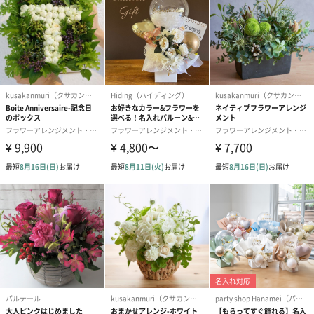
結婚祝いちょい足しギフト
結婚祝いギフトへの＋αにおすすめです。新生活を彩るギフトオプ
ションをご用意いたしました。
商品と同梱してお届けいたします。
ブライダルロリポップ
ブライダルロリポップ
今治タオルケ
ドレス（いちご味)
タキシード（コーラ味)
ンドタオル・
（1,122円）
（1,122円）
タオル）（3,4
生花
生花のブーケを同梱します。