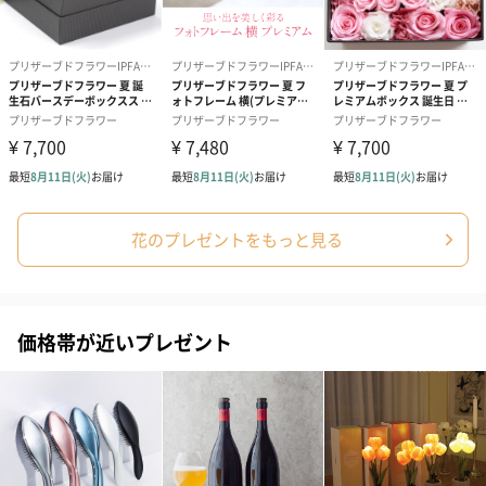
アールグレイ（HAPPY
アールグレイティー
フルーツティー
BIRTHDAY TO YOU）
（660円）
円）
（660円）
スイーツ
スイーツを同梱してお届けいたします。ギフトへの＋αにおすすめ
です。
花のプレゼントをもっと見る
価格帯が近いプレゼント
ゼリーバウム カット
麦わらパンダバウム
3層デザート 
（レモン＆紅茶）（432
（バナナ味）（540円）
ェ〜国産フル