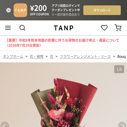
【重要】令和8年熊本地震の影響に伴うお荷物のお届け停止・遅延について
（2026年7月29日更新）
タンプホーム
>
花・植物
>
花
>
フラワーアレンジメント・リース
>
Bou
1
/
6