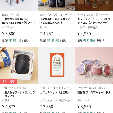
円）
り〜 3号（86
スキンケアグッズ
スキンケアグッズを同梱してお届けします。
ハンドクリーム3本セッ
シャワージェル＆ハン
シャワージェ
ト【ありがとう】
ドクリーム（ピンクグ
ドクリーム（
（1,100円）
レープフルーツ）
ッシュローズ）（
（2,145円）
円）