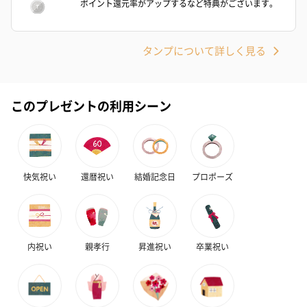
ポイント還元率がアップするなど特典がございます。
プレミアムビール イネ
実楽山田錦 特別純米
ジョニ－ウォ
ディット（712円）
酒（655円）
ブラック１２年（
円）
タンプについて詳しく見る
おつまみ・その他
このプレゼントの利用シーン
お酒にぴったりのおつまみ・サプリを同梱してお届けいたしま
す。
快気祝い
還暦祝い
結婚記念日
プロポーズ
内祝い
親孝行
昇進祝い
卒業祝い
いぶりがっことチーズ
ごろっとうまみ チーズ
しょっつるナッ
のオイル漬（981円）
のオイル漬（塩麹&レモ
円）
ン）（981円）