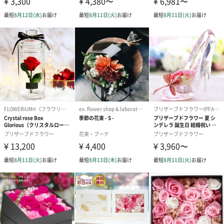
フラワーテディベア
テディベア（バニラ）
テディベア（
（2,390円）
（1,760円）
ル）（1,760円
紅茶・コーヒー・スイーツ
紅茶・コーヒー・スイーツを同梱してお届けいたします。ギフト
への＋αにおすすめです。