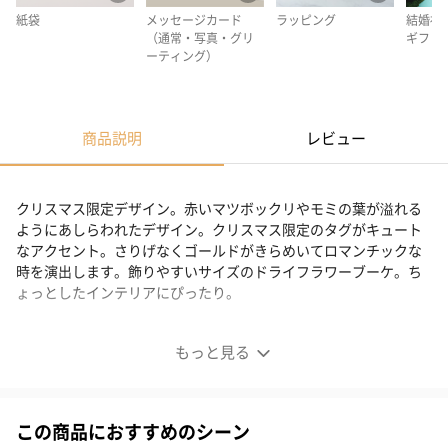
紙袋
メッセージカード
ラッピング
結婚祝
（通常・写真・グリ
ギフト
ーティング）
商品説明
レビュー
クリスマス限定デザイン。赤いマツボックリやモミの葉が溢れる
ようにあしらわれたデザイン。クリスマス限定のタグがキュート
なアクセント。さりげなくゴールドがきらめいてロマンチックな
時を演出します。飾りやすいサイズのドライフラワーブーケ。ち
ょっとしたインテリアにぴったり。
Bouquet クリスマス限定ハッピーノエル
もっと見る
クリスマス限定デザイン。
この商品におすすめのシーン
赤いマツボックリやモミの葉が溢れるようにあしらわれたデザイ