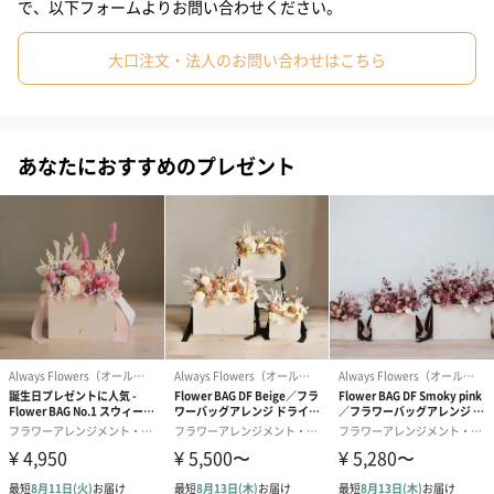
で、以下フォームよりお問い合わせください。
ョンとしても楽しむ花など遊びゴコロを感じるラインナップを展
#親戚女性
#母親
#彼氏
#女友達
#男友達
#男性
開。いつもどんな時も、花とともに笑顔が溢れるアイテムを提案
大口注文・法人のお問い合わせはこちら
していきます。
#女性
#夫
#妻
#父親
#彼女
#祖母
#祖父
#上司女性
#上司男性
#同僚女性
#同僚男性
#男子大学生
あなたにおすすめのプレゼント
クリスマスの贈り物に
#20代前半
#20代後半
#30代
#40代
#50代
#60代
デザイナーチョイスの季節のドライフラワーを使用したドライフ
#70代
#80代
#90代
ラワーブーケは、ちょっとしたインテリアにぴったりのサイズで
す。特別な贈り物として、クリスマス限定ならではの魅力をお楽
しみください。
商品詳細情報
素材／原材料
花材：ドライフラワー（自然素材のため、画像と一部
花材の変更や色合いの違いがある場合があります）
ラッピング用紙：OPP