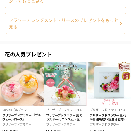
ントをもっと見る
フラワーアレンジメント・リースのプレゼントをもっと
見る
プリザーブドフラワー
プリザーブドフラワー
アミュレット 
花の人気プレゼント
ブーケ（ピンク）
ブーケ（ブルー）
ク）（1,500円
（2,580円）
（2,580円）
ぬいぐるみ
愛らしいぬいぐるみを同梱してお届けします。
誕生日・記念日・出産祝いなどのシーンにおすすめです。