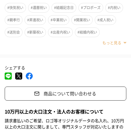
ン。クリスマス限定のタグがキュートなアクセント。さりげなく
#快気祝い
#還暦祝い
#結婚記念日
#プロポーズ
#内祝い
ゴールドがきらめいてロマンチックな時を演出します。
#親孝行
#昇進祝い
#卒業祝い
#開業祝い
#成人祝い
飾りやすいサイズのドライフラワーブーケ。ちょっとしたインテ
#送別会
#新築祝い
#出産内祝い
#結婚内祝い
リアにぴったり。
#その他内祝い
#法人
#お歳暮
#古希祝い
#喜寿祝い
#米寿祝い
#クリスマス
#出産祝い
#母の日
#父の日
日頃の想いを花に乗せて。
シェアする
飾りやすいサイズのドライフラワーブーケ。ラッピングをしたま
#お祝い
#お礼
#記念日
#パーティー
#サプライズ
ま飾ったり、フラワーベースに挿したり、飾り方を楽しめるアイ
#お中元
#誕生日
#バレンタイン
#ホワイトデー
テムです。
商品について問い合わせる
#敬老の日
#入学祝い
#就職祝い
#引っ越し祝い
#自分へのご褒美
#退職祝い
#部下男性
#弟
#兄
#妹
Always Flowers（オールウェイズフラワーズ）
10万円以上の大口注文・法人のお客様について
#姉
#息子
#娘
#姪
#甥
#女子大学生
#部下女性
請求書払いのご希望、ロゴ等オリジナルデータの名入れ、10万円
「ここにしかないフラワーアイテム」を提案し続けるフラワーシ
以上の大口注文に関しまして、専門スタッフが対応いたしますの
ョップブランド。特別な日がもっと特別になるように。ファッシ
#義父
#義母
#取引先男性
#取引先女性
#親戚男性