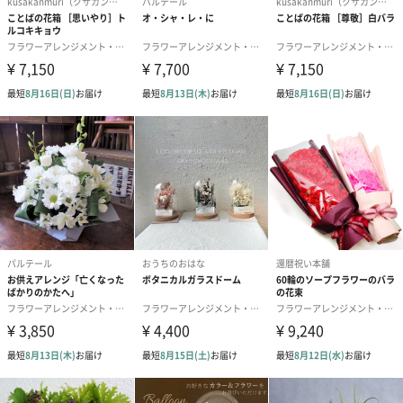
写真付きメッセージカ
写真付きメッセージカ
【誕生日】Hap
ード（680円）
ード（Thank you）ピ
Birthday ホ
ンク（680円）
刷なし）（11
ラッピング
ギフトラッピングを施してお届けします。
リボン付きバッグ（クリーム）
リボン付きバッグ（グレー）
XL（350円）
XL（350円）