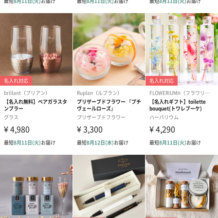
リラックスグッズ
リラックスグッズを同梱してお届けします。
かき氷入浴剤4点セット
かき氷入浴剤4点セット
バスフラワー
（ブルー）（748円）
（イエロー）（748円）
【Thank you】
円）
ハンドタオル・ハンカチ
ハンドタオル・ハンカチを同梱してお届けいたします。ギフトへ
の＋αにおすすめです。