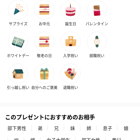
サプライズ
お中元
誕生日
バレンタイン
ホワイトデー
敬老の日
入学祝い
就職祝い
引っ越し祝い
自分へのご褒美
退職祝い
このプレゼントにおすすめのお相手
部下男性
弟
兄
妹
姉
息子
娘
姪
甥
女子大学生
部下女性
義父