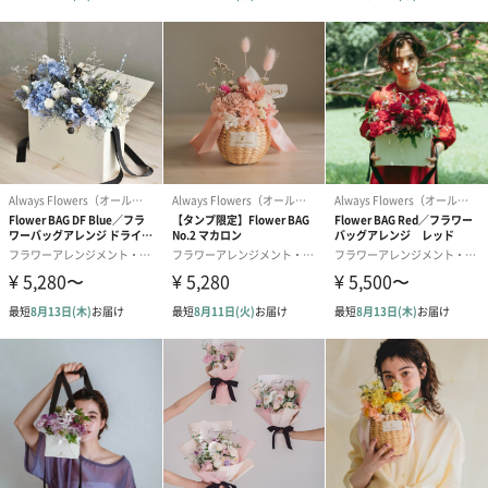
リボン：ポリエステル
お手入れ方法
直射日光を避けて飾ってください。
ケアのご案内は商品と一緒に同梱しています。
ラッピング含
幅15cm×縦25cm×奥行10cm
めたサイズ
※自然素材のためサイズは多少の変動がございます。
ご使用上／安
湿気の多い場所では、変形や変色、液だれなどする場
全上の注意
合があります。また染色している花材は、紙・布・壁
等に長時間触れていると色移りする可能性が高いです
のでお気を付けください。
商品オプション情報
お届けボックスオプション
配送用のダンボールを装飾いたします。お相手のご住所に直接お
送りする際に人気のオプションです。お相手に直接手渡しする場
合は、紙袋との併用もおすすめです。