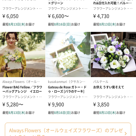
※9-15時にご注文いただく場合、最短のお届け可能日が通常より
も1日遅くなります。
シーズンブーケ（ひま
ブーケ（ホワイトグリ
ブーケ（ピン
わり）（1,880円）
ーン）（1,650円）
（1,650円）
ドライフラワー・プリザーブドフラワー
自然のお花で作ったドライフラワー・プリザーブドフラワーを同
梱します。
一部花材が写真と異なる場合がございます。予めご了承くださ
い。パッケージに入れてお届けします。
Always Flowers（オールウェイズフラワーズ）のプレゼ