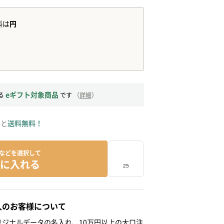
eギフト対象商品
る
です
（
詳細
）
ると
送料無料！
などを選択して
に入れる
人のお客様について
ジナルデータの名入れ、10万円以上の大口注