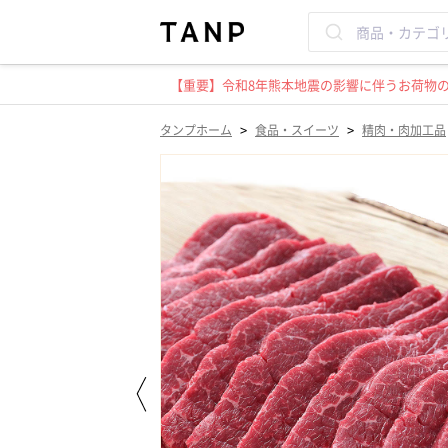
【重要】令和8年熊本地震の影響に伴うお荷物のお
>
>
タンプホーム
食品・スイーツ
精肉・肉加工品