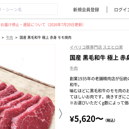
新規会員登録
ログイ
届け停止・遅延について（2026年7月29日更新）
>
>
牛肉
国産 黒毛和牛 極上 赤身 モモ焼肉
イベリコ豚専門店 スエヒロ家
国産 黒毛和牛 極上 赤
牛肉
創業1935年の老舗精肉店が伝
和牛。
噛むほどに黒毛和牛のモモ肉の
てほしいお肉です。焼きすぎに
※お選びいただくg数によって
¥5,620〜
（税込）