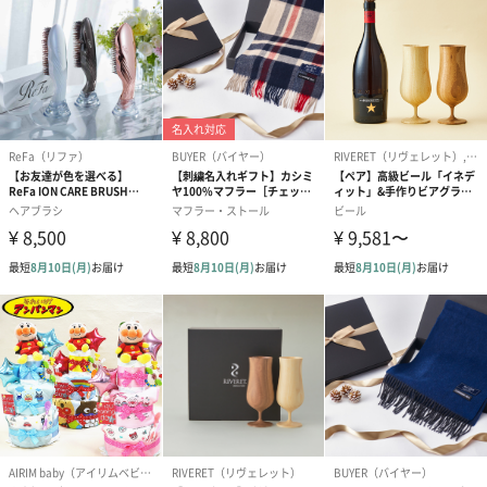
誕生日・記念日・出産祝いなどのシーンにおすすめです。
フラワーテディベア
テディベア（バニラ）
テディベア（
（2,390円）
（1,760円）
ル）（1,760円
紅茶・コーヒー・スイーツ
紅茶・コーヒー・スイーツを同梱してお届けいたします。ギフト
への＋αにおすすめです。