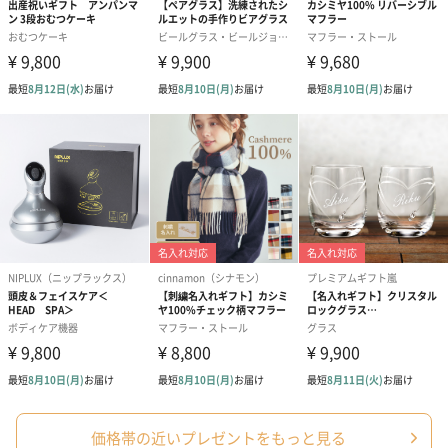
アールグレイ（HAPPY
アールグレイティー
フルーツティー
BIRTHDAY TO YOU）
（660円）
円）
（660円）
スイーツ
スイーツを同梱してお届けいたします。ギフトへの＋αにおすすめ
です。
価格帯の近いプレゼントをもっと見る