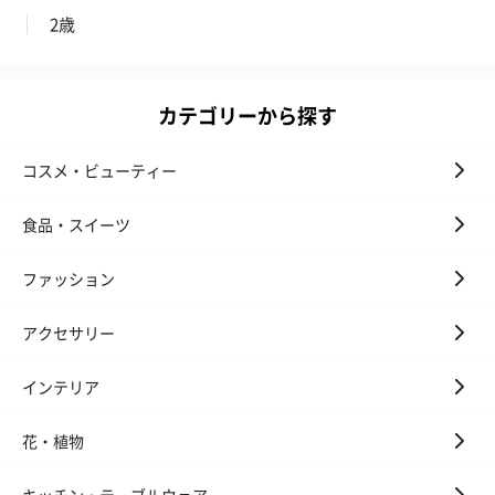
2歳
カテゴリーから探す
コスメ・ビューティー
フラッグカプセル：イ
フラッグカプセル：イ
ショートイン
食品・スイーツ
ンセンススティック
ンセンススティック
（GRAPE AND
（END）（880円）
（St.OSMANTHUS）
（880円）
ファッション
（880円）
アクセサリー
お酒
インテリア
お酒を同梱してお届けいたします。
※20歳未満の方への酒類の販売はいたしません。
花・植物
キッチン・テーブルウェア