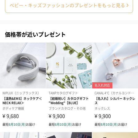
ベビー・キッズファッションのプレゼントをもっと見る
自然のお花で作ったドライフラワー・プリザーブドフラワーを同
梱します。
一部花材が写真と異なる場合がございます。予めご了承くださ
い。パッケージに入れてお届けします。
価格帯が近いプレゼント
プリザーブドフラワー
プリザーブドフラワー
アミュレット 
ブーケ（ピンク）
ブーケ（ブルー）
ク）（1,500円
（2,580円）
（2,580円）
ぬいぐるみ
愛らしいぬいぐるみを同梱してお届けします。