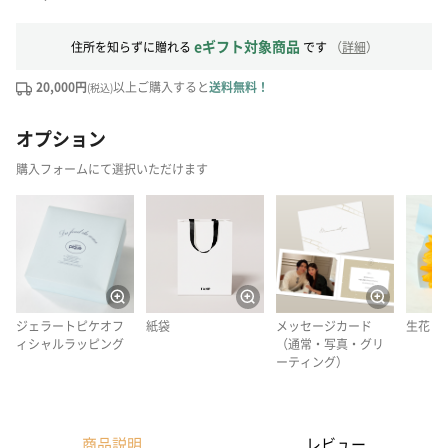
eギフト対象商品
住所を知らずに贈れる
です
（
詳細
）
20,000円
以上ご購入すると
送料無料！
(税込)
オプション
購入フォームにて選択いただけます
ジェラートピケオフ
紙袋
メッセージカード
生花
ィシャルラッピング
（通常・写真・グリ
ーティング）
商品説明
レビュー