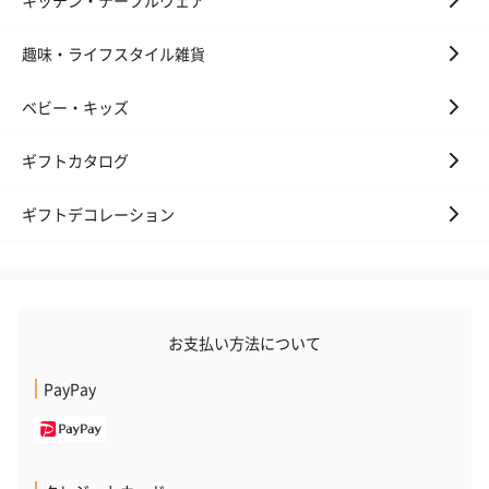
趣味・ライフスタイル雑貨
ベビー・キッズ
プレミアムビール イネ
実楽山田錦 特別純米
ジョニ－ウォ
ギフトカタログ
ディット（712円）
酒（655円）
ブラック１２年（
円）
ギフトデコレーション
おつまみ・その他
お酒にぴったりのおつまみ・サプリを同梱してお届けいたしま
す。
お支払い方法について
PayPay