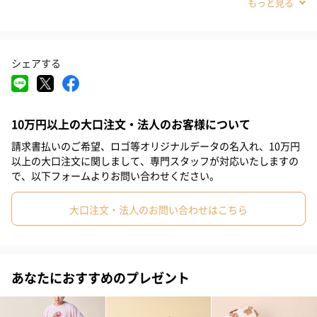
#親戚女性
#20代前半
#20代後半
#30代
#40代
#0-1歳
#2歳
Fabric
シェアする
ブランドの顔ともいえる、ふんわりと上質なもこもこ感が人気
の‘ジェラート’を使用しました。
10万円以上の大口注文・法人のお客様について
GELATO（ジェラート）…
請求書払いのご希望、ロゴ等オリジナルデータの名入れ、10万円
ジェラート ピケの代名詞である定番のニット素材'ジェラート'。
以上の大口注文に関しまして、専門スタッフが対応いたしますの
やわらかく、ふわふわもこもこの肌触りが特徴で、毛足が長くあ
で、以下フォームよりお問い合わせください。
たたかな素材です。GELATO PIQUE（＝アイスの生地）が名の由
来。
大口注文・法人のお問い合わせはこちら
選べるデザイン
あなたにおすすめのプレゼント
『SESAME STREET』とのコラボレーション第2弾は、1日が終わ