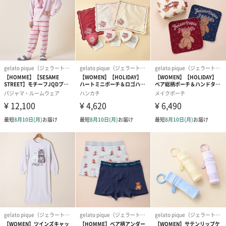
り、眠りにつくまでの至福の時間をイメージした優しいコレクシ
ョン。gelato piqueらしいパステルカラーを使用した、ベビーサ
イズポンチョです。
エルモ
ふんわり、もこもこの’ジェラート’素材を使用し、フードにエルモ
の顔を立体的にあしらいました。背面にはロゴジャガードを大き
く入れ、フロントポケットにはエルモが大切にしているぬいぐる
みのベビー・デイビッドのジャガードを入れています。
クッキーモンスター
ふんわり、もこもこの’ジェラート’素材を使用し、フードにクッキ