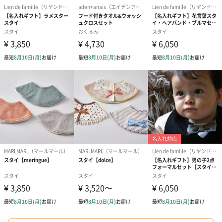
生花
生花のブーケを同梱します。
※9-15時にご注文いただく場合、最短のお届け可能日が通常より
も1日遅くなります。
シーズンブーケ（ひま
ブーケ（ホワイトグリ
ブーケ（ピン
わり）（1,880円）
ーン）（1,650円）
（1,650円）
ドライフラワー・プリザーブドフラワー