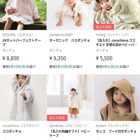
それぞれのライフスタイルに喜ばれるアイテムを“ファッションの
スウィーツ”として表現したルームウェアブランドです。
あらゆる年代の女性、男性に“お部屋の中のファッション”を贈り
ます。
ジェラートピケのギフトをもっと見る
商品詳細情報
素材
本体:ポリエステル100%/リブ部分:ポリエステル
99%、ポリウレタン1%
サイズ
【80サイズ】
着丈：36.5cm
バスト：132cm
袖丈：29cm
仕様
【80サイズ】
参考年齢：12ヵ月～ （ハイハイ・たっち期）