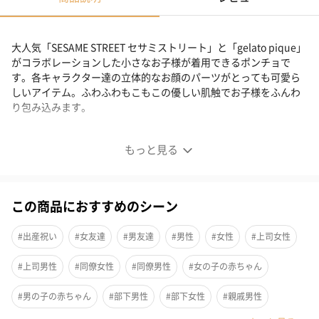
大人気「SESAME STREET セサミストリート」と「gelato pique」
がコラボレーションした小さなお子様が着用できるポンチョで
す。各キャラクター達の立体的なお顔のパーツがとっても可愛ら
しいアイテム。ふわふわもこもこの優しい肌触でお子様をふんわ
り包み込みます。
セサミストリートのキャラクターモチーフにしたベビーサ
もっと見る
イズポンチョ
この商品におすすめのシーン
大人気の「SESAME STREET セサミストリート」と「gelato
pique」のコラボレーション第2弾！小さなお子様が着用できるポ
#出産祝い
#女友達
#男友達
#男性
#女性
#上司女性
ンチョは今回が初登場。gelato piqueらしいパステルカラーの色
合いや、エルモ・クッキーモンスターの立体的なお顔のパーツが
#上司男性
#同僚女性
#同僚男性
#女の子の赤ちゃん
とっても可愛らしいアイテムです。ふわふわもこもこの肌触り
で、敏感なお子様もふんわり包み込みます。
#男の子の赤ちゃん
#部下男性
#部下女性
#親戚男性
出産のお祝いのギフトにもおすすめです。