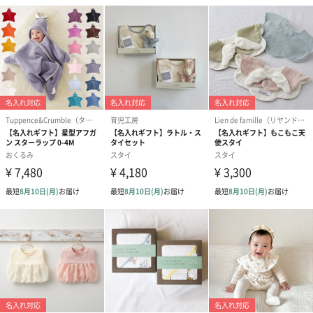
あり（280円）
メッセージカード（通常・写真・グリーティング）
誕生日や結婚祝い・出産祝いなど、様々なシーンのメッセージカ
ードを同梱します。
メッセージカードや封筒のデザインは一部変更する場合がありま
す。
写真付きメッセージカ
写真付きメッセージカ
【誕生日】Hap
ード（680円）
ード（Thank you）ピ
Birthday ホ
ンク（680円）
刷なし）（11