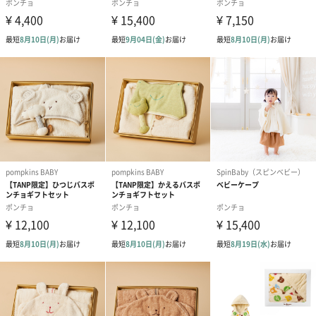
※参考年齢は目安となります。個人差がございますの
でご注意ください。
原産国
中国
注意事項
※照明の関係により、実際よりも色味が違って見える
場合があります。
またパソコン・スマートフォンなどの環境により、若
干製品と画像のカラーが異なる場合もございます。予
めご了承ください。
商品の色味は、商品単品画像をご参照下さい。
※商品画像はサンプルのため、色味やサイズ等の仕様
に変更がある場合がございますので、予めご了承くだ
さい。
商品オプション情報
ジェラートピケオフィシャルラッピング
ギフトラッピングを施してお届けします。