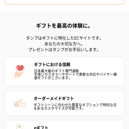
ギフトを最高の体験に。
ゼリーバウム カット
麦わらパンダバウム
3層デザート 
（レモン＆紅茶）（432
（バナナ味）（540円）
ェ〜国産フル
円）
り〜 3号（86
タンプはギフトに特化したECサイトです。
あなたの大切な方へ。
プレゼントはタンプがお手伝いします。
スキンケアグッズ
ギフトにおける信頼
スキンケアグッズを同梱してお届けします。
日本最大級のギフト専門通販
手厚いカスタマーサポートで柔軟な対応やバイヤー厳
選ギフトがございます。
オーダーメイドギフト
ギフトシーンに合わせた豊富なオプションで特別な日
を彩るカスタマイズが可能です。
ハンドクリーム3本セッ
シャワージェル＆ハン
シャワージェ
eギフト