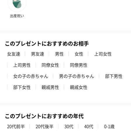
ハンドタオル・ハンカチ
出産祝い
ハンドタオル・ハンカチを同梱してお届けいたします。ギフトへ
の＋αにおすすめです。
このプレゼントにおすすめのお相手
女友達
男友達
男性
女性
上司女性
上司男性
同僚女性
同僚男性
女の子の赤ちゃん
男の子の赤ちゃん
部下男性
花束ハンドタオル（ピ
花束ハンドタオル（ブ
花束ハンドタ
部下女性
親戚男性
親戚女性
ンク）（1,760円）
ルー）（1,760円）
ワイト）（1,7
このプレゼントにおすすめの年代
キャンドル・お香
20代前半
20代後半
30代
40代
0-1歳
キャンドル・お香を同梱してお届けいたします。