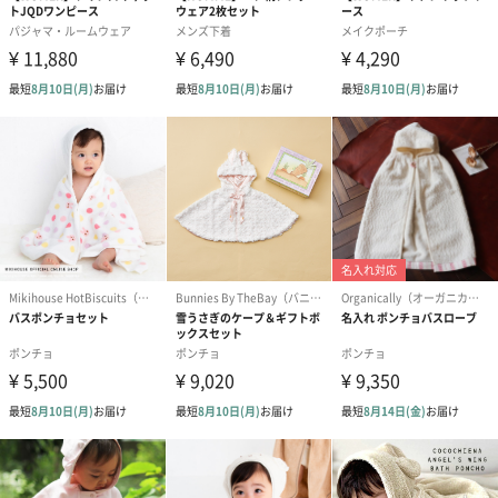
ーモンスターの顔を立体的にあしらいました。背面にはロゴジャ
ガードを大きく入れ、フロントポケットにはクッキーモンスター
が大好きなクッキーのジャガードも入っています。
ブランドのオフィシャルラッピングも可能です
※ブランドBOXは在庫状況によりお選びいただけない場合がござ
います。オプション選択画面にて表示されない場合はお選びいた
だけません。予めご了承ください。
「gelato pique（ジェラートピケ）」
“大人のデザート”をコンセプトに、着心地へのこだわり、着る人