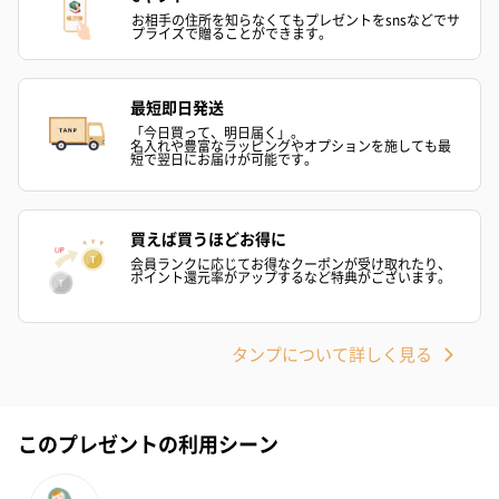
ト【ありがとう】
ドクリーム（ピンクグ
ドクリーム（
お相手の住所を知らなくてもプレゼントをsnsなどでサ
（1,100円）
レープフルーツ）
ッシュローズ）（
プライズで贈ることができます。
（2,145円）
円）
最短即日発送
「今日買って、明日届く」。
リラックスグッズ
名入れや豊富なラッピングやオプションを施しても最
短で翌日にお届けが可能です。
リラックスグッズを同梱してお届けします。
買えば買うほどお得に
会員ランクに応じてお得なクーポンが受け取れたり、
ポイント還元率がアップするなど特典がございます。
タンプについて詳しく見る
かき氷入浴剤4点セット
かき氷入浴剤4点セット
バスフラワー
（ブルー）（748円）
（イエロー）（748円）
【Thank you】
このプレゼントの利用シーン
円）