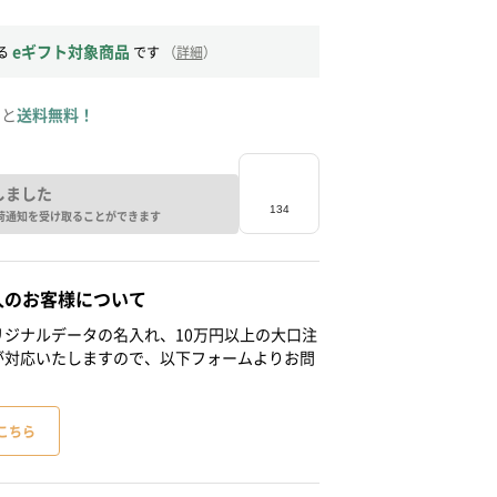
eギフト対象商品
る
です
（
詳細
）
ると
送料無料！
しました
荷通知を受け取ることができます
人のお客様について
ジナルデータの名入れ、10万円以上の大口注
が対応いたしますので、以下フォームよりお問
こちら