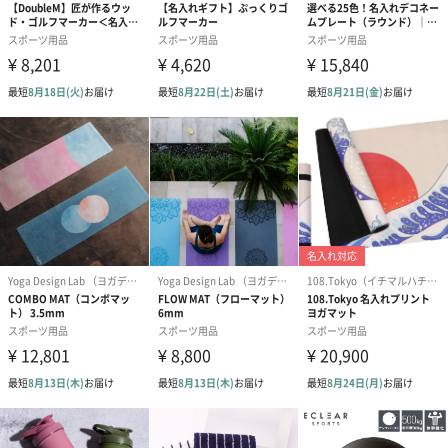
平らに巻くことができ、常にスムーズで信頼性の高い巻き心地を
実現しています。
繰り返し使っても折り目がつかないため、毎回同じコンディショ
ンで練習が可能となります。
いつでもどこでもパッティング練習が可能に
パターマットを敷くだけでどこでも本番さながらの練習が可能に
なります。
お家や旅行先、コース前など空いた時間に練習・調整ができま
す。
また、手触りも良く、キレイなグリーンが再現されているので、
置くだけでおしゃれなインテリアになります。