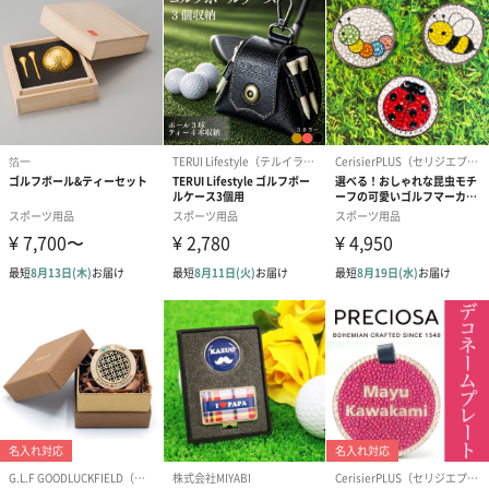
マットにはアライメントラインが引いてあり、ターゲットに対し
て真っ直ぐ向けるアドレス・正しいストロークをサポートしま
す。
両サイドには6フィートずつアライメントマークがあり、一目でタ
ーゲットまでの距離を測ることができます。
実際のカップの大きさと同じターゲットがプリント
マットの端には実際のカップの大きさを再現した円がプリントさ
れており、マットだけで練習が可能となります。
巻き癖がつきにくいフラットロール設計
厚みのあるTPRゴムを使用しているため、梱包から出してすぐに