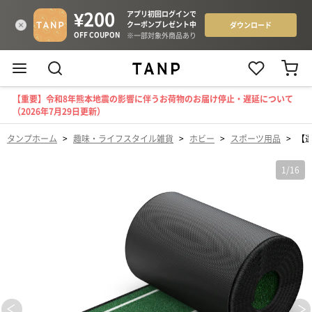
【重要】令和8年熊本地震の影響に伴うお荷物のお届け停止・遅延について
（2026年7月29日更新）
タンプホーム
>
趣味・ライフスタイル雑貨
>
ホビー
>
スポーツ用品
>
【
1
/
16