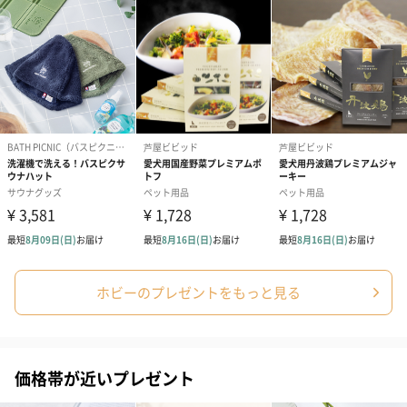
練習器具の1つになっています。
商品詳細情報
商品サイズ
【スリム】
25cm×240cm
【ミディアム】
50cm×240cm
【ラージ】
67cm×360cm
使用上の注意
１：重さには、弱いので圧力をかけないようにしてく
ださい。
ホビーのプレゼントをもっと見る
２：お子様がお口にしないように注意してください。
注意事項
ご選択いただくマットによって価格が異なります。ミ
ディアム/GREEN、ミディアム/GRAYをご選択の場合＋
4180円、ラージ/GREENをご選択の場合＋15100円
価格帯が近いプレゼント