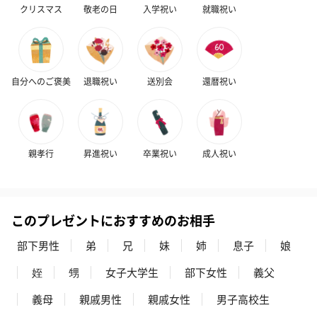
クリスマス
敬老の日
入学祝い
就職祝い
自分へのご褒美
退職祝い
送別会
還暦祝い
親孝行
昇進祝い
卒業祝い
成人祝い
このプレゼントにおすすめのお相手
部下男性
弟
兄
妹
姉
息子
娘
姪
甥
女子大学生
部下女性
義父
義母
親戚男性
親戚女性
男子高校生