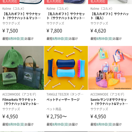
は、練習をより有意義で楽しいものに変えることでしょう。父の
日や特別な記念日、昇進や栄転祝いなど、ゴルフ愛好家への贈り
物として最適です。
「PuttOUT（パットアウト）」
PuttOUT（パットアウト）は「パター練習を魅力的で楽しいもの
にし、
多くのゴルファーに上達しながらゴルフそのものを楽しんでもら
いたい」という想いから誕生しました。
プレッシャーパットトレーナーの成功をきっかけに、パターマッ
トやデビルボールなど革新的な製品を開発し
より楽しく、よりハイレベルなパター練習を提供してきました。
現在では全世界で500,000台販売されるほどもっとも人気なゴルフ