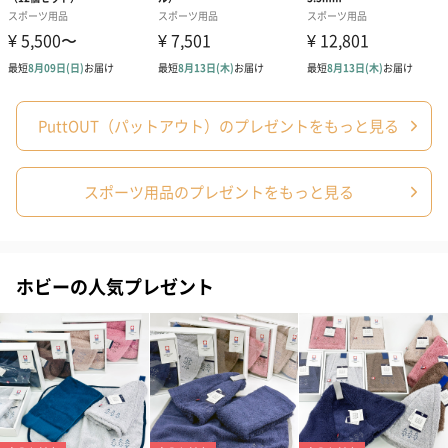
■グレー
PuttOUT（パットアウト）のプレゼントをもっと見る
ギフトラッピング対応
スポーツ用品のプレゼントをもっと見る
プレゼントにぴったり！ギフトラッピングも承っております。
※有料オプションです。
※ラージサイズのマットはご利用いただけません。恐れ入ります
ホビーの人気プレゼント
が予めご了承ください。
ゴルフがお好きな方へ
PuttOUTのパターマットは、ゴルフの上達を願うすべてのプレイ
ヤーに最適なギフトです。家庭で気軽に楽しめるこのトレーナー