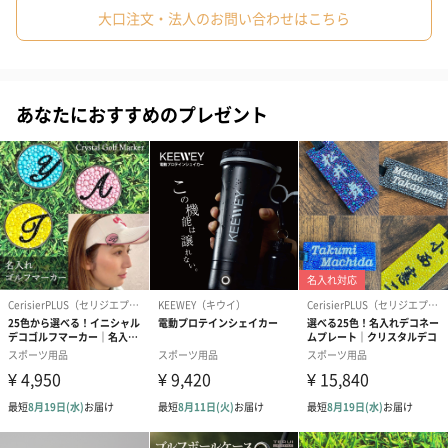
大口注文・法人のお問い合わせはこちら
#70代
#80代
#90代
パッティング上達のために考え抜かれた高品質なパターマ
ット
あなたにおすすめのプレゼント
グリーンの部分は適切な長さに切りそろえることで、ボールがち
グリーンの速さは10フィートに設定
PuttOUTのパターマットはスティンプメーター10で設定されてお
り、コースにいなくても、中速から高速のグリーンで練習するこ
とができます。
アライメントラインがアドレス・ストロークをサポート