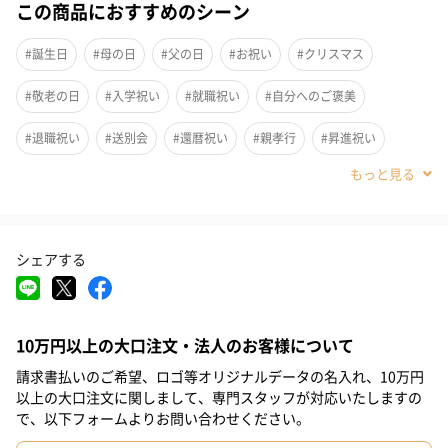
この商品におすすめのシーン
#誕生日
#母の日
#父の日
#お祝い
#クリスマス
#敬老の日
#入学祝い
#就職祝い
#自分へのご褒美
#退職祝い
#送別会
#還暦祝い
#親孝行
#昇進祝い
#卒業祝い
#成人祝い
#部下男性
#弟
#兄
#妹
#姉
#息子
#娘
#姪
#甥
#女子大学生
#部下女性
#義父
シェアする
#義母
#親戚男性
#親戚女性
#男子高校生
#女子高校生
#母親
#彼氏
#女友達
#男友達
#男性
#女性
#夫
10万円以上の大口注文・法人のお客様について
#妻
#父親
#彼女
#祖母
#祖父
#上司女性
高級感のあるしっかりしたパターマットを探している方におすす
請求書払いのご希望、ロゴ等オリジナルデータの名入れ、10万円
め！
#上司男性
#同僚女性
#同僚男性
#男子大学生
#10代
以上の大口注文に関しまして、専門スタッフが対応いたしますの
折り目が付きづらく、高級感のあるパターマットを。
で、以下フォームよりお問い合わせください。
#20代前半
#20代後半
#30代
#40代
#50代
#60代