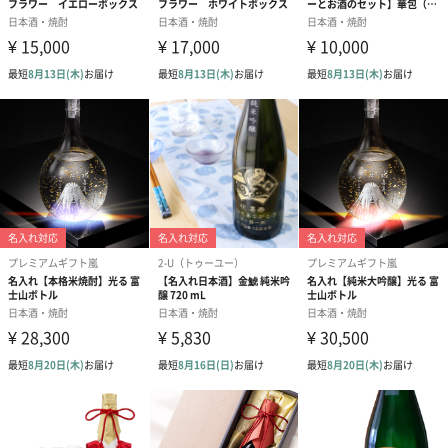
■生産者：滝澤酒造
Shimenouchi（しめのうち）
歴史ある老舗酒屋
「しめのうち」は府中市で天保14年に創業した170年の歴史ある
老舗酒屋。店主は、日本酒利き酒師・酒匠・ワインソムリエの資
格を持ち、日本全国の美味しいお酒に精通しております。知られ
ざる美味しいお酒を皆様にお届けするのを楽しみにしておりま
す。
お酒の好きな方へ感謝の贈り物に
お酒が好きな方や海外の方への特別な贈り物へ。