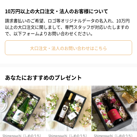
#部下男性
#娘
#息子
#姉
#妹
#兄
#弟
#彼女
10万円以上の大口注文・法人のお客様について
数多ある日本酒と肴の邂逅に器の魅力を合わせ独創的に伝える伝
道師である
#同僚女性
#上司男性
#上司女性
#祖父
#祖母
#母親
請求書払いのご希望、ロゴ等オリジナルデータの名入れ、10万円
酒数奇者（さけすきしゃ）佐々木達郎氏監修。
以上の大口注文に関しまして、専門スタッフが対応いたしますの
#父親
#妻
#夫
#女性
#男性
#男友達
#女友達
で、以下フォームよりお問い合わせください。
発泡性の日本酒に合わせて厳選したのは、田村一作の杯。
器で変わる味わいをお楽しみください。
#彼氏
#20代前半
#20代後半
#30代
#40代
#50代
大口注文・法人のお問い合わせはこちら
#60代
#70代
#80代
#90代
器（木箱付き）
あなたにおすすめのプレゼント
【酒数寄者・佐々木達郎氏のコメント】
伝統技法で作られた爽快にして調和のある発泡の日本酒。きりり
とした旨さは同じくきりりと立ち上がるこの杯で味わいたいもの
です。
するりと手に収まる美しさと使いやすさの接点。酒を飲む器の魅
力、その一端がここに表れているのです。