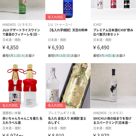
Happy Birthday ハー
Happy Birthday ハー
Happy Birth
ト青（0円）
ト赤（0円）
ト束（0円）
お誕生日新聞
※新聞は一面とテレビ面の両面印刷でお届けいたします。
※特に古い年代の新聞は、記事や写真が判読できない、紙面上に
黒い斑点が写っているケースがあります。
※ご希望の日付が休刊日などの場合、直近に発行された新聞をご
提供します。
※テレビのない時代は、「ラジオ・社会面」または「裏面」をご
提供します。
※一部期間において新聞の一面が新聞記事ではなく、全面広告の