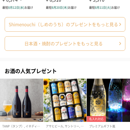
場合がございます。
Shimenouchi（しめのうち）のプレゼントをもっと見る
日本酒・焼酎のプレゼントをもっと見る
あり：巻紙【誕生日】
あり：巻紙
あり：巻紙【
（1,500円）
【WEDDING（和風）】
（洋風）】（1,
お酒の人気プレゼント
（1,500円）