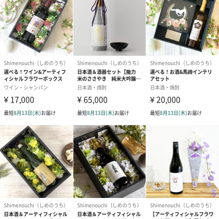
菊泉 ひとすじ 発泡純米酒 720ml
フランスで行われている伝統的なスパークリングワインの製造技
術（瓶内二次発酵）を応用して、フルーティな香りと爽快な甘
さ、酸味の調和を残しつつ、透明でかつ発泡性の高い（ガス圧の
強い）日本酒。乾杯に最適。
■容量：720ml
■分類：純米酒・発泡性清酒（ガス圧の高いスパークリング酒）
■使用米：さけ武蔵、五百万石（いずれも埼玉県産）
■精米歩合：60％（半分近く米を削って雑味を除いた）
■アルコール度数：12度（やや軽め）
■日本酒度：-30（甘口）
■酸度：4.8（高め）
■地域：埼玉県深谷市