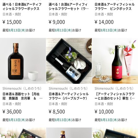
■サイズ：高さ80mmX直径60mm
■作家：田村 一（TAMURA Hajime）
陶芸作家 / 秋田県在住
■略歴
1973年 秋田県生まれ
2000年 早稲田大学大学院修了後、東京で作家活動を開始
2002年 栃木県芳賀郡益子町に移り制作
2011年 秋田県に戻り、現在に至る
■主な個展
ギャラリー無垢里 / 東京（2004～）
ココラボラトリー / 秋田（2008～）
graf / 大阪（2008, 11）
うつわクウ / 兵庫（2009, 11）
PLAIN PEOPLE / 東京（2010, 12, 14〜18）
TKGセラミックス / 京都（2012）
白白庵 / 東京（2017）