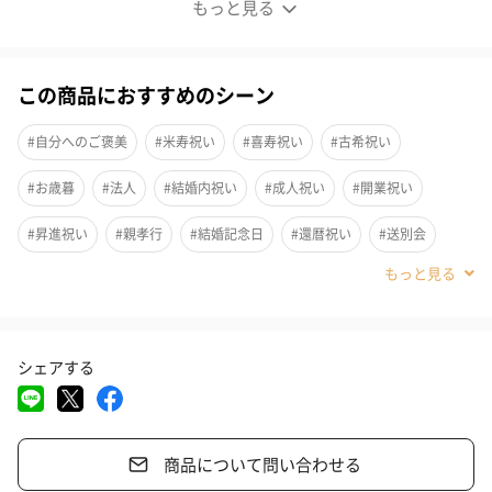
ギフト
もっと見る
この商品におすすめのシーン
#自分へのご褒美
#米寿祝い
#喜寿祝い
#古希祝い
#お歳暮
#法人
#結婚内祝い
#成人祝い
#開業祝い
#昇進祝い
#親孝行
#結婚記念日
#還暦祝い
#送別会
#退職祝い
#誕生日
#就職祝い
#敬老の日
#ホワイトデー
#バレンタイン
#クリスマス
#お中元
#サプライズ
シェアする
#パーティー
#記念日
#お礼
#お祝い
#父の日
#母の日
#結婚祝い
#同僚男性
#親戚女性
#親戚男性
商品について問い合わせる
#取引先女性
#取引先男性
#義母
#義父
#部下女性