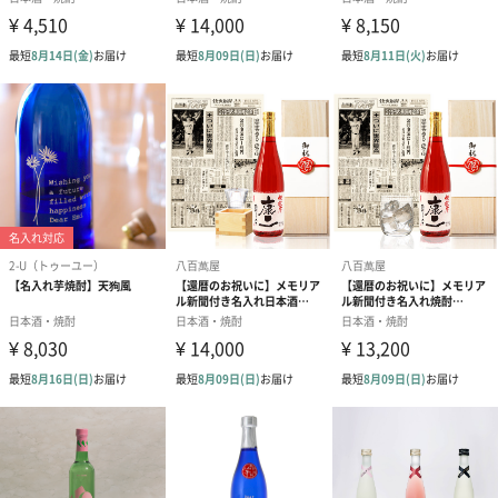
酒器
■素材／繊維
陶磁器
■サイズ
高さ80mmX直径60mm
■内容量／内容物
器・木箱
■食洗機利用
不可
備考
20歳未満の飲酒は法律で禁止されています。
商品オプション情報
メッセージカード
無料メッセージカードへの文字入れはできません。