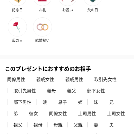
記念日
お礼
お祝い
父の日
母の日
結婚祝い
このプレゼントにおすすめのお相手
同僚男性
親戚女性
親戚男性
取引先女性
取引先男性
義母
義父
部下女性
部下男性
娘
息子
姉
妹
兄
弟
彼女
同僚女性
上司男性
上司女性
祖父
祖母
母親
父親
妻
夫