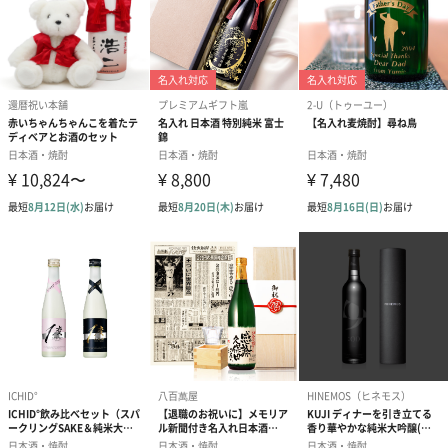
特別な記念日の贈り物にもおすすめです。
商品詳細情報
外装サイズ
幅275mmX縦385mmX高さ140mm
日本酒
■賞味期限／消費期限
なし
■アルコール度数
12度
■アレルゲン情報
なし
■原材料
米、米こうじ
■配送方法（常温・冷凍・冷蔵）
常温
■内容量／数量
720ml