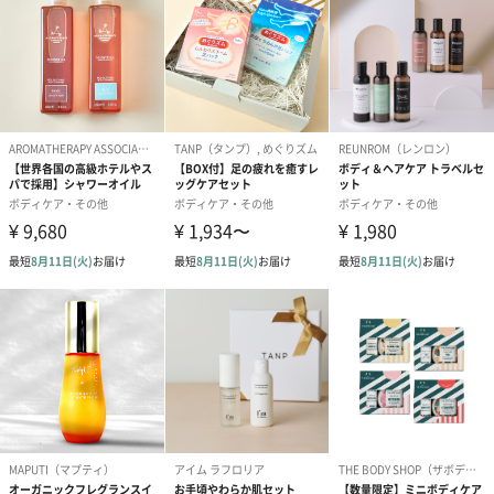
●インバスボディセラム（AZ1001）
お風呂あがり、浴室内の新習慣。ぬれた肌にサラっと塗りのばせ
るオイルセラム。
製品特徴
・こだわり6つのフリー
…化学香料無配合、無着色、エチルアルコールフリー、鉱物オ
イルフリー、パラベンフリー、シリコンフリー
・選び抜かれた4種の国産ボタニカル保湿成分(*1)を配合で、敏感
なお肌の水分を保ちながらしっとりやわらかにととのえます。
・2種の天然ボタニカル精油(*2)を独自ブレンドした野ばらのほの
かな香り。
(*1)ハイブリッドローズ花エキス、ツバキ種子エキス､トウキ根エ
キス､ゲットウ葉エキス