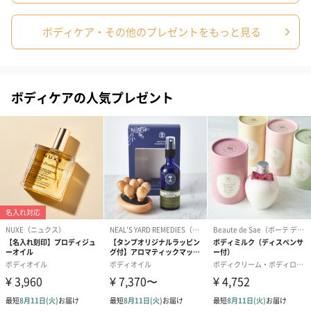
季節の移り変わりの中で心身の揺らぎを感じとる。
いま何が足りていないのか どこに気を配ればいいのか まずは
ボディケア・その他のプレゼントをもっと見る
自分に目を向けることから。
からだをいたわり、こころに寄り添う。
自分らしく毎日を過ごすためのちょっとしたヒントをみなさんに
お届けします。
ボディケアの人気プレゼント
使用方法/使用上の注意
フォーミングウォッシュ（AZ1000）
インバスボディセラム（AZ1001）
商品詳細情報