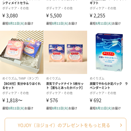
(*2)ノバラ油、トウシキミ果実／種子油（保湿成分）
使用シーン
・デリケートなお肌の気になるエリアに
・ボディ全体のケアやマッサージオイルとして
・お子様の保湿剤として（ ※お子様のデリケートゾーンへの使用
は推奨しておりません。）
YOJOY（ヨジョイ）
ワコールのフェムケアブランド YOJOY（ヨジョイ）
～YOJOYは、からだとこころをととのえる女性のセルフケアを応
援します。～
YOJOY（ヨジョイ）のプレゼントをもっと見る