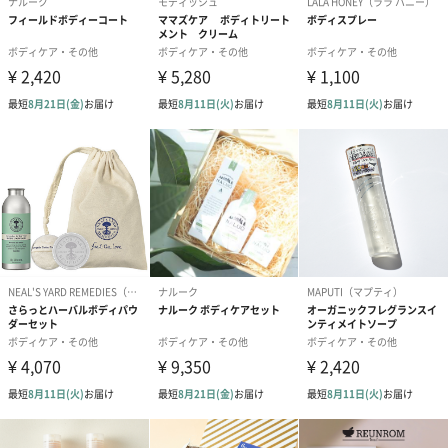
ー、パラベンフリー、シリコンフリー
・選び抜かれた4種の国産ボタニカル保湿成分(*2)配合で、デリケ
ートなお肌をととのえ、乾燥を防ぎ、うるおいを与えます。
(*1) ココイルグルタミン酸Ｋ
(*2)ハイブリッドローズ花エキス、ツバキ花エキス､トウキ根エキ
ス､ゲットウ葉エキス
使用シーン
・デリケートなお肌の気になるエリアに
・ハンドソープや洗顔料として
・お子様のボディ用洗浄料として（※お子様のデリケートゾーン
への使用は推奨しておりません。）