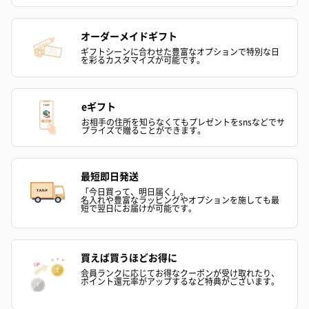
（2,390円）
（1,760円）
ル）（1,760円
オーダーメイドギフト
ギフトシーンに合わせた豊富なオプションで特別な日
を彩るカスタマイズが可能です。
紅茶・コーヒー・スイーツ
紅茶・コーヒー・スイーツを同梱してお届けいたします。ギフト
eギフト
への＋αにおすすめです。
お相手の住所を知らなくてもプレゼントをsnsなどでサ
プライズで贈ることができます。
最短即日発送
「今日買って、明日届く」。
名入れや豊富なラッピングやオプションを施しても最
短で翌日にお届けが可能です。
アールグレイ（HAPPY
アールグレイティー
フルーツティー
買えば買うほどお得に
BIRTHDAY TO YOU）
（660円）
円）
会員ランクに応じてお得なクーポンが受け取れたり、
（660円）
ポイント還元率がアップするなど特典がございます。