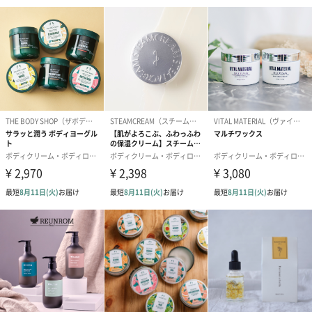
外装サイズ
外装：幅6cm×横23cm×高さ21cm
あずま袋：約幅19.0cm×高さ38.5cm
成分
あずま袋
●ポリエステル100％
フォーミングウォッシュ【AZ1000】
●水、グリセリン、BG、DPG、PEG-75、PEG-400、コ
コイルグルタミン酸 K、ソルビトール、ハイブリッド
ローズ花エキス、ツバキ花エキス、トウキ根エキス、
ゲットウ葉エキス、ラウロアンホ酢酸Na、グリチルリ
チン酸2K、グリコシルトレハロース、タベブイアイン
ペチギノサ樹皮エキス、ジグリセリン、加水分解水添
デンプン、クエン酸、ヒドロキシプロピルシクロデキ
ストリン、エチルヘキシルグリセリン、ブチルカルバ
ミン酸ヨウカプロピニル、フェノキシエタノール
インバスボディセラム【AZ1001】
●トリエチルヘキサノイン、テトラエチルヘキサン酸ペ
ンタエリスリチル、リンゴ酸ジイソステアリル、ハイ
ブリッドローズ花エキス、ツバキ種子エキス、トウキ
根エキス、ゲットウ葉エキス、ノバラ油、トウシキミ
果実/種子油、トコフェロール、ニンジン根エキス、グ
リチルレチン酸ステアリル、ダイズ油、BG、水、イソ
ステアリン酸ポリグリセリル-2