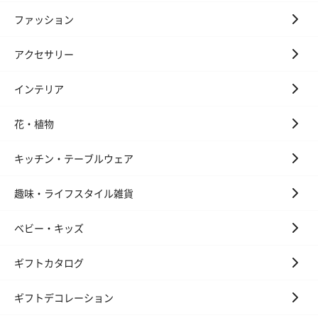
ファッション
アクセサリー
インテリア
かき氷入浴剤4点セット
かき氷入浴剤4点セット
バスフラワー
（ブルー）（748円）
（イエロー）（748円）
【Thank you】
花・植物
円）
キッチン・テーブルウェア
趣味・ライフスタイル雑貨
ハンドタオル・ハンカチ
ハンドタオル・ハンカチを同梱してお届けいたします。ギフトへ
ベビー・キッズ
の＋αにおすすめです。
ギフトカタログ
ギフトデコレーション