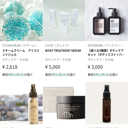
す。
大切な人へ、頑張っている自分へのご褒美としての贈り物として
おすすめです。
大切な方への贈り物としておすすめです。
フォーミングウォッシュ（AZ1000）
濃密で上質なきめ細かいふんわりとした泡が汚れを包み込み、や
さしく洗い上げるフォーミングウォッシュ。
製品特徴
・アミノ酸系洗浄成分(*1)を配合し、お肌に優しい弱酸性の低刺
激処方を実現
・こだわり6つのフリー
…無香料、無着色、エチルアルコールフリー、鉱物オイルフリ