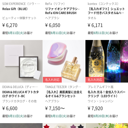
写真付きメッセージカ
写真付きメッセージカ
【誕生日】Hap
ード（680円）
ード（Thank you）ピ
Birthday ホ
ンク（680円）
刷なし）（11
生花
生花のブーケを同梱します。
※9-15時にご注文いただく場合、最短のお届け可能日が通常より
も1日遅くなります。