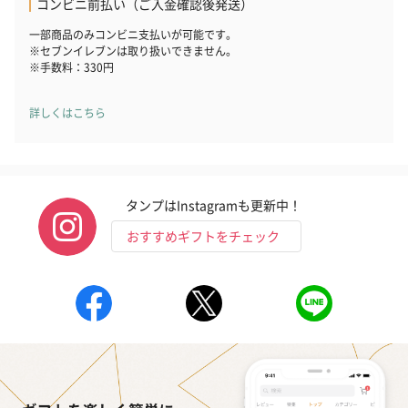
コンビニ前払い（ご入金確認後発送）
ンセンススティック
ンセンススティック
（GRAPE AND
（END）（880円）
（St.OSMANTHUS）
（880円）
一部商品のみコンビニ支払いが可能です。
（880円）
※セブンイレブンは取り扱いできません。
※手数料：330円
詳しくはこちら
おつまみ・その他
お酒にぴったりのおつまみ・サプリを同梱してお届けいたしま
す。
タンプはInstagramも更新中！
おすすめギフトをチェック
いぶりがっことチーズ
ごろっとうまみ チーズ
しょっつるナッ
のオイル漬（981円）
のオイル漬（塩麹&レモ
円）
ン）（981円）