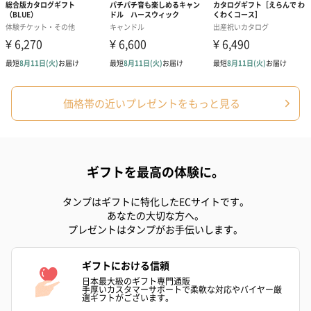
プリザーブドフラワー
プリザーブドフラワー
アミュレット 
ブーケ（ピンク）
ブーケ（ブルー）
ク）（1,500円
（2,580円）
（2,580円）
価格帯の近いプレゼントをもっと見る
ぬいぐるみ
愛らしいぬいぐるみを同梱してお届けします。
ギフトを最高の体験に。
誕生日・記念日・出産祝いなどのシーンにおすすめです。
タンプはギフトに特化したECサイトです。
あなたの大切な方へ。
プレゼントはタンプがお手伝いします。
ギフトにおける信頼
日本最大級のギフト専門通販
手厚いカスタマーサポートで柔軟な対応やバイヤー厳
選ギフトがございます。
フラワーテディベア
テディベア（バニラ）
テディベア（