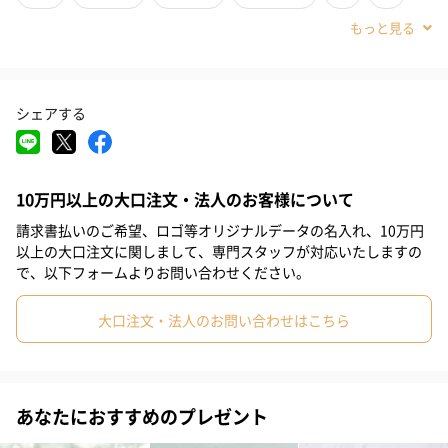
#娘
#姪
#部下女性
#義母
#親戚女性
#20代前半
#20代後半
#30代
#40代
#50代
#60代
#70代
シェアする
#80代
#90代
10万円以上の大口注文・法人のお客様について
請求書払いのご希望、ロゴ等オリジナルデータの名入れ、10万円
デリケートゾーンにも使えるフェムケアブランド「YOJOY（ヨジ
以上の大口注文に関しまして、専門スタッフが対応いたしますの
ョイ）」のボディ用化粧品＜ナリス化粧品共同開発＞
で、以下フォームよりお問い合わせください。
フォーミングウォッシュ・インバスボディセラムの2品番をサテン
大口注文・法人のお問い合わせはこちら
地のあずま袋に入れたギフトセットです。
あなたにおすすめのプレゼント
お誕生日や、新生活を始める方、母の日ギフト等にも喜ばれま