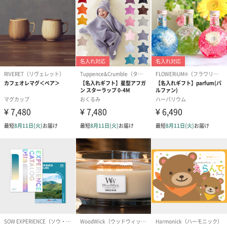
シーズンブーケ（ひま
ブーケ（ホワイトグリ
ブーケ（ピン
わり）（1,880円）
ーン）（1,650円）
（1,650円）
ドライフラワー・プリザーブドフラワー
自然のお花で作ったドライフラワー・プリザーブドフラワーを同
梱します。
一部花材が写真と異なる場合がございます。予めご了承くださ
い。パッケージに入れてお届けします。