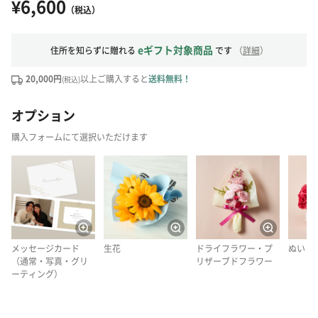
¥6,600
（税込）
eギフト対象商品
住所を知らずに贈れる
です
（
詳細
）
20,000円
以上ご購入すると
送料無料！
(税込)
オプション
購入フォームにて選択いただけます
メッセージカード
生花
ドライフラワー・プ
ぬいぐ
（通常・写真・グリ
リザーブドフラワー
ーティング）