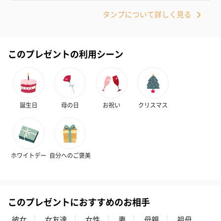
タンプについて詳しく見る
スイーツ
このプレゼントの利用シーン
スイーツを同梱してお届けいたします。ギフトへの＋αにおすすめ
です。
誕生日
母の日
お祝い
クリスマス
ホワイトデー
自分へのご褒美
ゼリーバウム カット
麦わらパンダバウム
3層デザート 
（レモン＆紅茶）（432
（バナナ味）（540円）
ェ〜国産フル
円）
り〜 3号（86
このプレゼントにおすすめのお相手
彼女
女友達
女性
妻
母親
祖母