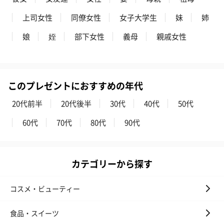
スキンケアグッズ
スキンケアグッズを同梱してお届けします。
上司女性
同僚女性
女子大学生
妹
姉
娘
姪
部下女性
義母
親戚女性
このプレゼントにおすすめの年代
20代前半
20代後半
30代
40代
50代
ハンドクリーム3本セッ
シャワージェル＆ハン
シャワージェ
60代
70代
80代
90代
ト【ありがとう】
ドクリーム（ピンクグ
ドクリーム（
（1,100円）
レープフルーツ）
ッシュローズ）（
（2,145円）
円）
カテゴリーから探す
リラックスグッズ
コスメ・ビューティー
リラックスグッズを同梱してお届けします。
食品・スイーツ