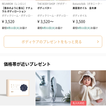
内容量／内容
フォーミングウォッシュ【AZ1000】
物
●容量：150ml 1回あたり2〜3プッシュで約75回
インバスボディセラム【AZ1001】
●容量：75ml 1回あたり2プッシュ（下半身全体）で
約75回
お手入れ方法
あずま袋
●洗濯不可
ボディケアのプレゼントをもっと見る
使用期限表示
無し
有無
価格帯が近いプレゼント
商品オプション情報
メッセージカード（通常・写真・グリーティング）
誕生日や結婚祝い・出産祝いなど、様々なシーンのメッセージカ
ードを同梱します。
メッセージカードや封筒のデザインは一部変更する場合がありま
す。