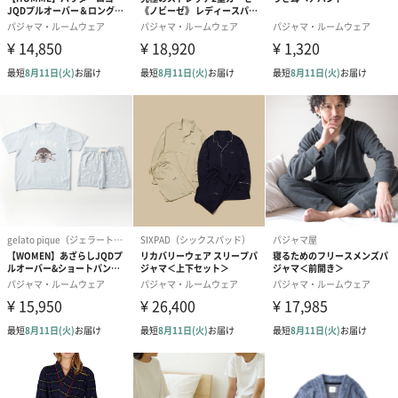
コットン巾着 【誕生
コットン巾着 【誕生
コットン巾着 
日】（グレー）L（600
日】（スモーキーピン
とう】 L（60
円）
ク）L（600円）
生花
生花のブーケを同梱します。
※9-15時にご注文いただく場合、最短のお届け可能日が通常より
も1日遅くなります。
シーズンブーケ（ひま
ブーケ（ホワイトグリ
ブーケ（ピン
わり）（1,880円）
ーン）（1,650円）
（1,650円）