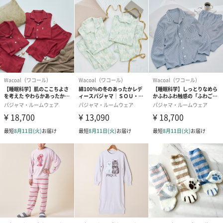
大切な人へ、頑張っているご自分へのご褒美に。
商品詳細情報
外装サイズ
約幅28cmX縦40cmX高さ3cm
素材／繊維
綿100％
お手入れ方法
洗濯機可
※お洗濯は、必ず「取り扱い表示」にしたがってくだ
さい。
サイズ
【サイズ詳細】
M：身幅52.0cm 身丈70.5cm 着丈68.0cm 肩幅
42.0cm 袖丈54.0cm ボトム脇丈95.0cm 裾まわり
40.0cm ウエスト55.0cm ヒップ100.0cm 股下
（レングス）65.0cm
L：身幅56.0cm 身丈70.5cm 着丈68.0cm 肩幅
43.5cm 袖丈54.0cm ボトム脇丈95.5cm 裾まわり
42.0cm ウエスト59.0cm ヒップ104.0cm 股下
（レングス）65.0cm