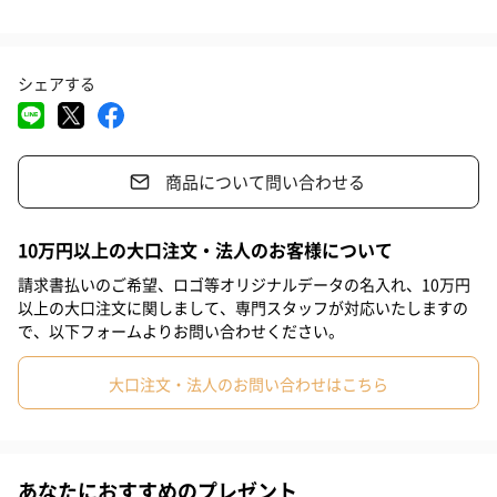
綿花の中でも天然油脂分が多く、独特のなめらかさを持つインド
#義父
#部下女性
#部下男性
#甥
#姪
#娘
#息子
綿を使用。
シェアする
#姉
#妹
#兄
#弟
#女子大学生
#彼女
#同僚男性
ゆっくりと時間をかけて編み立てることで、糸本来のやわらかな
#同僚女性
#上司男性
#上司女性
#祖父
#祖母
#母親
風合いに。
8の字を描くように編まれ、空気を含みやすくあたたかいエイトロ
商品について問い合わせる
#父親
#妻
#夫
#女性
#男性
#男友達
#女友達
ック素材。
#彼氏
#20代前半
#20代後半
#30代
#40代
#50代
限られた編立機械を用いて作った、完全オリジナルの希少価値の
10万円以上の大口注文・法人のお客様について
高い素材です。
#60代
#70代
#80代
#90代
請求書払いのご希望、ロゴ等オリジナルデータの名入れ、10万円
以上の大口注文に関しまして、専門スタッフが対応いたしますの
で、以下フォームよりお問い合わせください。
カラー
大口注文・法人のお問い合わせはこちら
GR
あなたにおすすめのプレゼント