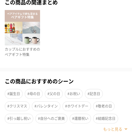
この商品の関連まとめ
TANPでは母の日までの期間限定で、Wacoal（ワコール）の商品
に使える1,000円オフクーポンを配布中です！いつまでも健やかで
過ごしてほしいお母さんへのプレゼント探しにぜひお役立てくだ
さい。
（有効期限：2026年4月25日〜2026年5月10日 23:59まで）
カップルにおすすめの
ペアギフト特集
1,000円OFFクーポンを獲得する
この商品におすすめのシーン
しっとりなめらかふわふわ触感の「ふわごころ」パジャマ
#誕生日
#母の日
#父の日
#お祝い
#記念日
しっとりなめらかふわふわ触感の「ふわごころ」パジャマ。
#クリスマス
#バレンタイン
#ホワイトデー
#敬老の日
M/Lサイズよりお選びいただけます。
#引っ越し祝い
#自分へのご褒美
#還暦祝い
#結婚記念日
#親孝行
#男子大学生
#親戚女性
#親戚男性
#義母