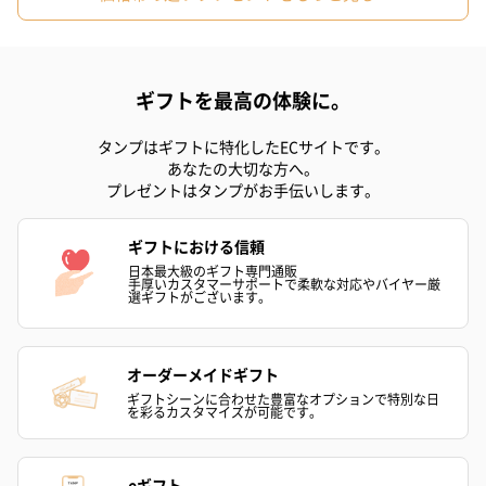
キャンドル・お香
キャンドル・お香を同梱してお届けいたします。
ギフトを最高の体験に。
タンプはギフトに特化したECサイトです。
あなたの大切な方へ。
プレゼントはタンプがお手伝いします。
ギフトにおける信頼
日本最大級のギフト専門通販
フラッグカプセル：イ
フラッグカプセル：イ
ショートイン
手厚いカスタマーサポートで柔軟な対応やバイヤー厳
選ギフトがございます。
ンセンススティック
ンセンススティック
（GRAPE AND
（END）（880円）
（St.OSMANTHUS）
（880円）
（880円）
オーダーメイドギフト
ギフトシーンに合わせた豊富なオプションで特別な日
を彩るカスタマイズが可能です。
お酒
お酒を同梱してお届けいたします。
eギフト