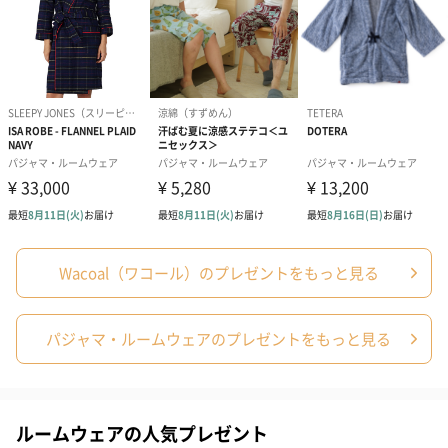
ドライフラワー・プリザーブドフラワー
自然のお花で作ったドライフラワー・プリザーブドフラワーを同
梱します。
一部花材が写真と異なる場合がございます。予めご了承くださ
い。パッケージに入れてお届けします。
Wacoal（ワコール）のプレゼントをもっと見る
パジャマ・ルームウェアのプレゼントをもっと見る
プリザーブドフラワー
プリザーブドフラワー
アミュレット 
ブーケ（ピンク）
ブーケ（ブルー）
ク）（1,500円
（2,580円）
（2,580円）
ルームウェアの人気プレゼント