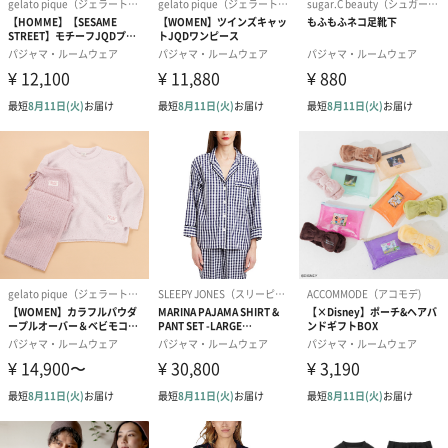
原産国
日本製
注意事項
※出来上がり寸法を表示しております
※サイズ詳細の寸法には多少の差異がございます
※商品のカラーは、撮影時の照明やご覧になっている
パソコンやスマートフォンなどの環境により実物と異
なる場合があります。
※撮影に使用した小物類などは取り扱い外です。
商品オプション情報
メッセージカード（通常・写真・グリーティング）
誕生日や結婚祝い・出産祝いなど、様々なシーンのメッセージカ
ードを同梱します。
メッセージカードや封筒のデザインは一部変更する場合がありま
す。