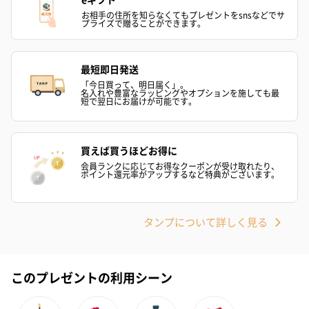
※20歳未満の方への酒類の販売はいたしません。
お相手の住所を知らなくてもプレゼントをsnsなどでサ
プライズで贈ることができます。
最短即日発送
「今日買って、明日届く」。
名入れや豊富なラッピングやオプションを施しても最
短で翌日にお届けが可能です。
プレミアムビール イネ
実楽山田錦 特別純米
ジョニ－ウォ
買えば買うほどお得に
ディット（712円）
酒（655円）
ブラック１２年（
円）
会員ランクに応じてお得なクーポンが受け取れたり、
ポイント還元率がアップするなど特典がございます。
おつまみ・その他
タンプについて詳しく見る
お酒にぴったりのおつまみ・サプリを同梱してお届けいたしま
す。
このプレゼントの利用シーン