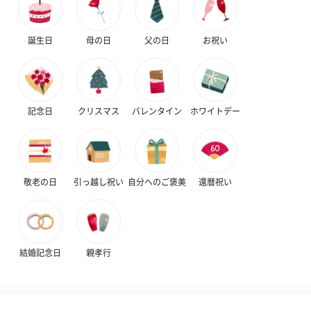
誕生日
母の日
父の日
お祝い
いぶりがっことチーズ
ごろっとうまみ チーズ
しょっつるナッ
のオイル漬（981円）
のオイル漬（塩麹&レモ
円）
ン）（981円）
記念日
クリスマス
バレンタイン
ホワイトデー
敬老の日
引っ越し祝い
自分へのご褒美
還暦祝い
結婚記念日
親孝行