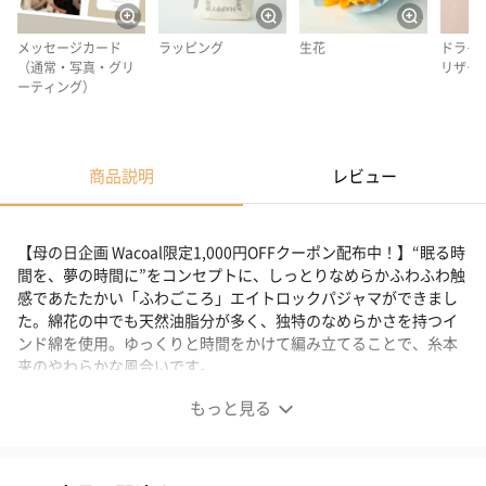
メッセージカード
ラッピング
生花
ドライ
（通常・写真・グリ
リザー
ーティング）
商品説明
レビュー
【母の日企画 Wacoal限定1,000円OFFクーポン配布中！】“眠る時
間を、夢の時間に”をコンセプトに、しっとりなめらかふわふわ触
感であたたかい「ふわごころ」エイトロックパジャマができまし
た。綿花の中でも天然油脂分が多く、独特のなめらかさを持つイ
ンド綿を使用。ゆっくりと時間をかけて編み立てることで、糸本
来のやわらかな風合いです。
もっと見る
【母の日企画 Wacoal限定1,000円OFFクーポン配布
中！】