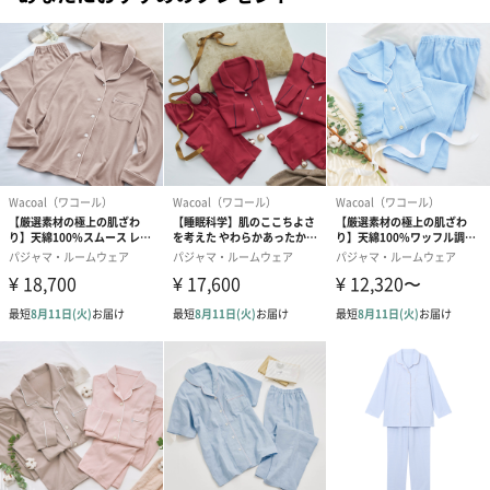
OR
PU
パートナーとのお揃いも◎
同シリーズのメンズサイズもご用意しているので、パートナーと
揃えていただいたり、ご友人へのペアギフトとしてもおすすめで
す。
【睡眠科学】しっとりなめらかふわふわ触感の「ふわごころ」メンズ
パジャマ
Wacoal（ワコール）