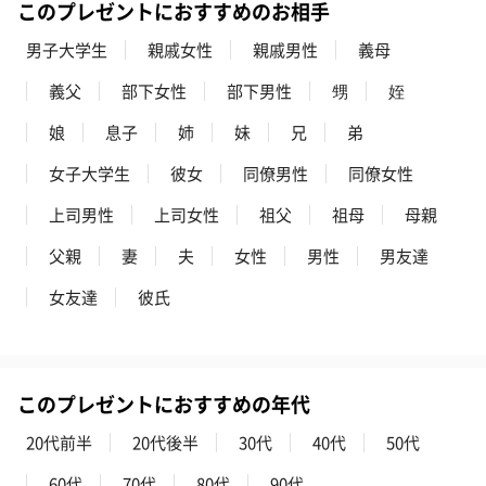
このプレゼントにおすすめのお相手
男子大学生
親戚女性
親戚男性
義母
義父
部下女性
部下男性
甥
姪
娘
息子
姉
妹
兄
弟
女子大学生
彼女
同僚男性
同僚女性
上司男性
上司女性
祖父
祖母
母親
父親
妻
夫
女性
男性
男友達
女友達
彼氏
このプレゼントにおすすめの年代
20代前半
20代後半
30代
40代
50代
60代
70代
80代
90代