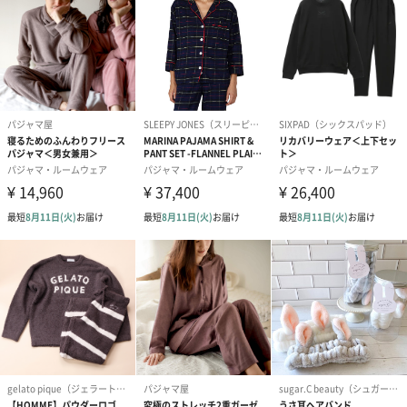
写真付きメッセージカ
写真付きメッセージカ
【誕生日】Hap
ード（680円）
ード（Thank you）ピ
Birthday ホ
ンク（680円）
刷なし）（11
ラッピング
ギフトラッピングを施してお届けします。