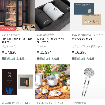
ハンドクリーム3本セッ
シャワージェル＆ハン
シャワージェ
ト【ありがとう】
ドクリーム（ピンクグ
ドクリーム（
（1,100円）
レープフルーツ）
ッシュローズ）（
（2,145円）
円）
リラックスグッズ
リラックスグッズを同梱してお届けします。
かき氷入浴剤4点セット
かき氷入浴剤4点セット
バスフラワー
（ブルー）（748円）
（イエロー）（748円）
【Thank you】