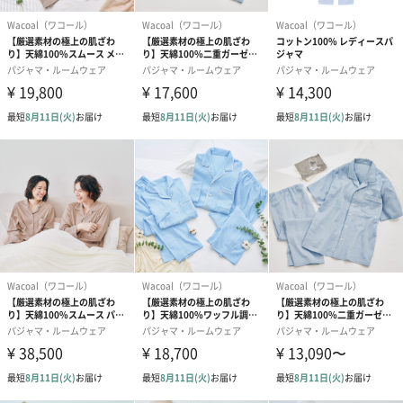
ワコール 睡眠科学
""眠る時間を、夢の時間に""
睡眠が豊かになれば、 毎日の暮らしはもっと活力に満ちたものに
なる。
からだとこころに一番近いところでものづくりをしてきたワコー
ルが展開する
パジャマをはじめとした睡眠アイテムで、喜びあふれる明日へと
導きます。
「ここちよい眠り」の贈り物を
ギフトに送りやすいシンプルで使いやすいデザイン。
お誕生日はもちろんのこと、母の日や敬老のギフト。新生活を始
める方へ、結婚祝い、入学・就職祝い、引越し祝い等にも喜ばれ
ます。