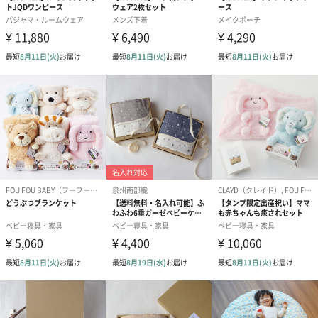
ジェラートピケのギフトをもっと見る
商品詳細情報
素材
本体:ポリエステル100%
サイズ
縦：100cm
横：100cm
原産国
中国
注意事項
※照明の関係により、実際よりも色味が違って見える
場合があります。
またパソコン・スマートフォンなどの環境により、若
干製品と画像のカラーが異なる場合もございます。予
めご了承ください。
商品の色味は、商品単品画像をご参照下さい。
※商品画像はサンプルのため、色味やサイズ等の仕様
に変更がある場合がございますので、予めご了承くだ
さい。