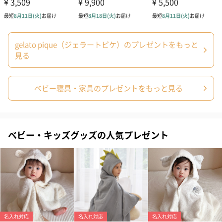
gelato pique（ジェラートピケ）のプレゼントをもっと
見る
シーズンブーケ（ひま
ブーケ（ホワイトグリ
ブーケ（ピン
わり）（1,880円）
ーン）（1,650円）
（1,650円）
ベビー寝具・家具のプレゼントをもっと見る
ドライフラワー・プリザーブドフラワー
ベビー・キッズグッズの人気プレゼント
自然のお花で作ったドライフラワー・プリザーブドフラワーを同
梱します。
一部花材が写真と異なる場合がございます。予めご了承くださ
い。パッケージに入れてお届けします。