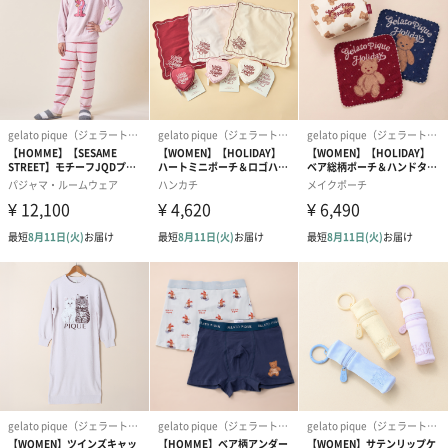
カラー
オフホワイト
ブラウン
「gelato pique（ジェラートピケ）」
“大人のデザート”をコンセプトに、着心地へのこだわり、着る人
それぞれのライフスタイルに喜ばれるアイテムを“ファッションの
スウィーツ”として表現したルームウェアブランドです。
あらゆる年代の女性、男性に“お部屋の中のファッション”を贈り
ます。