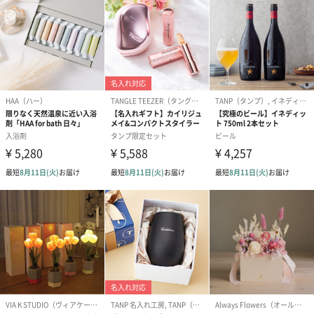
円）
り〜 3号（86
スキンケアグッズ
スキンケアグッズを同梱してお届けします。
ハンドクリーム3本セッ
シャワージェル＆ハン
シャワージェ
ト【ありがとう】
ドクリーム（ピンクグ
ドクリーム（
（1,100円）
レープフルーツ）
ッシュローズ）（
（2,145円）
円）