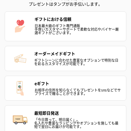
プレゼントはタンプがお手伝いします。
ギフトにおける信頼
フラッグカプセル：イ
フラッグカプセル：イ
ショートイン
日本最大級のギフト専門通販
ンセンススティック
ンセンススティック
（GRAPE AND
手厚いカスタマーサポートで柔軟な対応やバイヤー厳
選ギフトがございます。
（END）（880円）
（St.OSMANTHUS）
（880円）
（880円）
オーダーメイドギフト
ギフトシーンに合わせた豊富なオプションで特別な日
おつまみ・その他
を彩るカスタマイズが可能です。
お酒にぴったりのおつまみ・サプリを同梱してお届けいたしま
す。
eギフト
お相手の住所を知らなくてもプレゼントをsnsなどでサ
プライズで贈ることができます。
最短即日発送
「今日買って、明日届く」。
名入れや豊富なラッピングやオプションを施しても最
短で翌日にお届けが可能です。