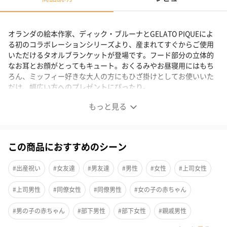
オランダの絵本作家、ディック・ブルーナとGELATO PIQUEによ
る初のコラボレーションシリーズより、産まれてすぐからご使用
いただけるタオルブランケットが登場です。フード部分の立体的
なお耳とお顔がとってもキュート。おくるみやお昼寝用にはもち
ろん、ミッフィー好きな大人の方にもひざ掛けとしてお使いいた
だけ、幅広い方へのプレゼントにぴったり。
もっと見る
ミッフィーとボリスのお顔をデザインした軽やかなブラン
ケット
この商品におすすめのシーン
うさぎの女の子「ミッフィー」の作者としておなじみのオランダ
#出産祝い
#女友達
#男友達
#男性
#女性
#上司女性
の絵本作家、ディック・ブルーナとGELATO PIQUEによる初めて
のコラボレーションシリーズが登場。
#上司男性
#同僚女性
#同僚男性
#女の子の赤ちゃん
オリジナルの軽やかな’ベビモコ’素材で作った、ミッフィーとボリ
#男の子の赤ちゃん
#部下男性
#部下女性
#親戚男性
スのお顔がついたベビーブランケットです。おくるみやお昼寝用