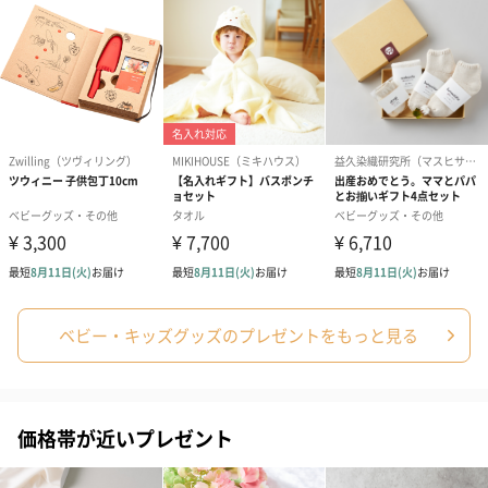
アールグレイ（HAPPY
アールグレイティー
フルーツティー
BIRTHDAY TO YOU）
（660円）
円）
（660円）
スイーツ
スイーツを同梱してお届けいたします。ギフトへの＋αにおすすめ
です。
ベビー・キッズグッズのプレゼントをもっと見る
価格帯が近いプレゼント
ゼリーバウム カット
麦わらパンダバウム
3層デザート 
（レモン＆紅茶）（432
（バナナ味）（540円）
ェ〜国産フル