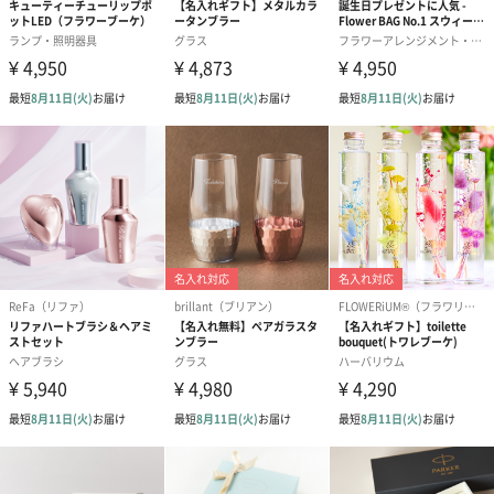
リラックスグッズ
リラックスグッズを同梱してお届けします。
かき氷入浴剤4点セット
かき氷入浴剤4点セット
バスフラワー
（ブルー）（748円）
（イエロー）（748円）
【Thank you】
円）
ハンドタオル・ハンカチ
ハンドタオル・ハンカチを同梱してお届けいたします。ギフトへ
の＋αにおすすめです。