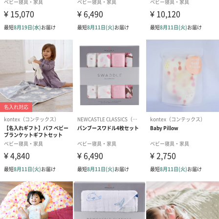
メッセージカード（通常・写真・グリーティング）
誕生日や結婚祝い・出産祝いなど、様々なシーンのメッセージカ
ードを同梱します。
メッセージカードや封筒のデザインは一部変更する場合がありま
す。
写真付きメッセージカ
写真付きメッセージカ
【誕生日】Hap
ード（680円）
ード（Thank you）ピ
Birthday ホ
ンク（680円）
刷なし）（11
ラッピング