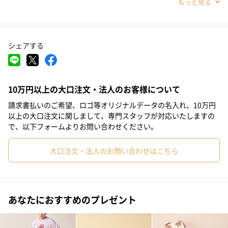
#親戚女性
#20代前半
#20代後半
#30代
#40代
にはもちろん、「ミッフィー」好きな大人世代の方にもひざ掛け
としてお使いいただけるアイテム。フード部分の立体的なお耳と
#0-1歳
#2歳
お顔がキュートです。
シェアする
カラーはミッフィーをイメージしたオフホワイトとボリスをイメ
ージしたブラウンの2色展開。同シリーズのベビーアイテムと組み
合わせて、ギフトにもおすすめです。
10万円以上の大口注文・法人のお客様について
請求書払いのご希望、ロゴ等オリジナルデータの名入れ、10万円
以上の大口注文に関しまして、専門スタッフが対応いたしますの
で、以下フォームよりお問い合わせください。
Fabric
大口注文・法人のお問い合わせはこちら
ふんわりと軽くやわらかな「ベビモコ」素材を使用しています。
BABY MOCO（ベビモコ）…
子供たちの為に生まれた、ピュアな優しさを表現したニットで
あなたにおすすめのプレゼント
す。小さなお子様にも着用いただけるよう、やや短毛に仕上げつ
つ、ふっくらとしたボリュームも持たせています。