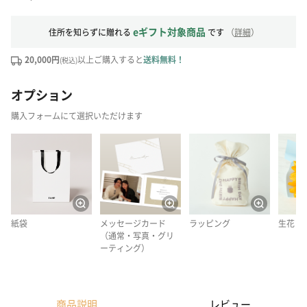
eギフト対象商品
住所を知らずに贈れる
です
（
詳細
）
20,000円
以上ご購入すると
送料無料！
(税込)
オプション
購入フォームにて選択いただけます
紙袋
メッセージカード
ラッピング
生花
（通常・写真・グリ
ーティング）
商品説明
レビュー