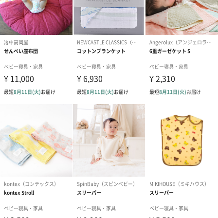
ギフトラッピングを施してお届けします。
コットン巾着 【誕生
コットン巾着 【誕生
コットン巾着 
日】（グレー）L（600
日】（スモーキーピン
とう】 L（60
円）
ク）L（600円）
生花
生花のブーケを同梱します。
※9-15時にご注文いただく場合、最短のお届け可能日が通常より
も1日遅くなります。