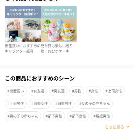
出産祝いにおすすめの
見た目も楽しい贈り
キャラクター雑貨
物！おむつケーキ
この商品におすすめのシーン
#出産祝い
#女友達
#男友達
#男性
#女性
#上司女性
#上司男性
#同僚女性
#同僚男性
#女の子の赤ちゃん
#男の子の赤ちゃん
#部下男性
#部下女性
#親戚男性
#親戚女性
#20代前半
#20代後半
#30代
#40代