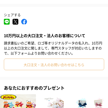
#0-1歳
#2歳
通常のおむつケーキとは一線を画すこのおむつバイクは、新しい
家族の到来を祝うユニークな方法です。ミニオンの可愛らしいぬ
シェアする
いぐるみが、バイクの「運転手」として赤ちゃんの成長を見守り
ます。
10万円以上の大口注文・法人のお客様について
請求書払いのご希望、ロゴ等オリジナルデータの名入れ、10万円
セット内容詳細
以上の大口注文に関しまして、専門スタッフが対応いたしますの
で、以下フォームよりお問い合わせください。
大口注文・法人のお問い合わせはこちら
贈り物に最適
あなたにおすすめのプレゼント
当店おまかせで素敵にラッピングを施してお届けします。