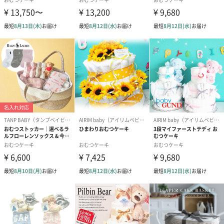
対象年齢
0～1歳前後
おむつ枚数
S：30枚
M,L：Sサイズより2～4枚減ります