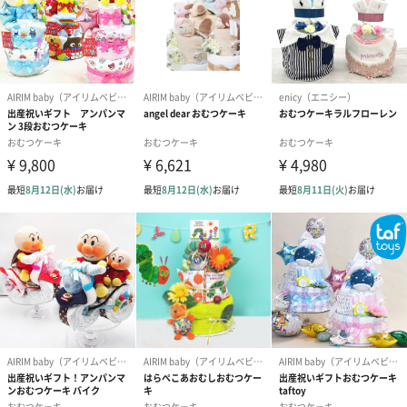
赤ちゃんの新しい旅立ちに
赤ちゃんへの心からのお祝いとして、また日々の生活に欠かせな
いアイテムとして、このミニオンのバイクデザインおむつケーキ
は最高の選択です。出産祝いやお誕生日、初節句など、様々なシ
ーンの贈り物におすすめです。見た目も美しく、実用性にも富ん
でおり、記念すべき日々を一層特別なものにしてくれることでし
ょう。
商品詳細情報
外装サイズ
幅30cmX縦44cmX高さ44cm
商品サイズ
30ｘ44ｘ40ｃｍ
素材／繊維
綿など