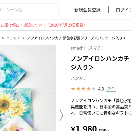
新規会員登録
ログイ
届け停止・遅延について（2026年7月29日更新）
>
>
ハンカチ
ノンアイロンハンカチ 夢色水彩画シリーズ＜パッケージ入り＞
smachi（スマチ）
ノンアイロンハンカチ
ジ入り＞
ハンカチ
(3件)
4.0
ノンアイロンハンカチ「夢色水
臭機能を持つ、日本製の高品質
れ、日常使いにも特別なギフト
¥1,980
（税込）