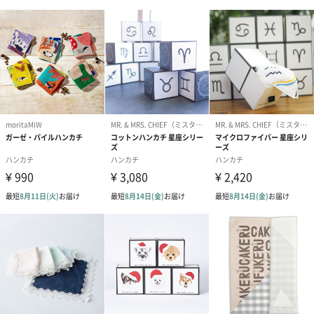
お手入れ方法
家庭洗濯ＯＫ、吊り干し
注意事項
●白いものと一緒に洗った場合、汚染することがありま
す。
●塩素漂白剤を使用しますと色が落ちます。
●洗濯後は放置せずに乾燥してください。
●乾燥時は形を整えて干してください。
●回転式乾燥機はお避け下さい。
●吸水性を阻害する可能性がありますので柔軟剤は使用
しないでください。
●パイルをひっかけた場合はハサミで切ってください。
商品に影響はありません。
商品オプション情報
お届けボックスオプション
配送用のダンボールを装飾いたします。お相手のご住所に直接お
送りする際に人気のオプションです。お相手に直接手渡しする場
合は、紙袋との併用もおすすめです。