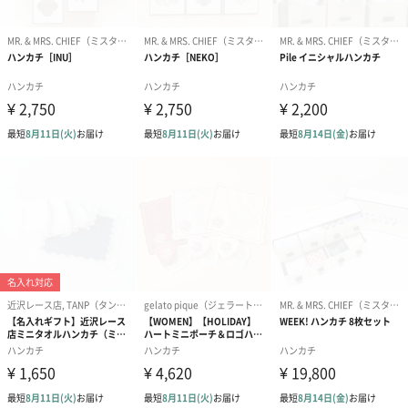
に知恵と技術が息づき、 伝統を受け継ぐだけでなくその技術を弛
まぬ努力で発展させる職人達。 その匠の技で作り上げた高品質な
今治タオルを、格調高い木箱にお詰めしました。 今治謹製のタオ
ルギフトは、確かな品質と贈る人の想いをお届けします。 ブラン
ドネームの「今治謹製」には、「今治産地と職人が丹精込めて作
り上げた」という意味が込められています。 今治謹製は作る人、
贈る人、贈られる人、かかわる全ての人がタオルを通じてつなが
り 「触れるたびに喜びを感じ、毎日がもっと幸せになるタオル」
を目指しています。
商品詳細情報
素材／繊維
綿100%
先染め、パイル織物
サイズ（1枚
25cmｘ25cm 24ｇ
分）
外装サイズ
幅21cmX縦15cmX高さ5cm