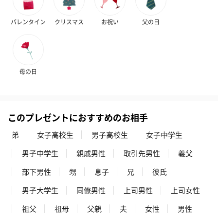
バレンタイン
クリスマス
お祝い
父の日
ハンドタオル・ハンカチ
ハンドタオル・ハンカチを同梱してお届けいたします。ギフトへ
の＋αにおすすめです。
母の日
このプレゼントにおすすめのお相手
弟
女子高校生
男子高校生
女子中学生
花束ハンドタオル（ピ
花束ハンドタオル（ブ
花束ハンドタ
男子中学生
親戚男性
取引先男性
義父
ンク）（1,760円）
ルー）（1,760円）
ワイト）（1,7
部下男性
甥
息子
兄
彼氏
男子大学生
同僚男性
上司男性
上司女性
キャンドル・お香
祖父
祖母
父親
夫
女性
男性