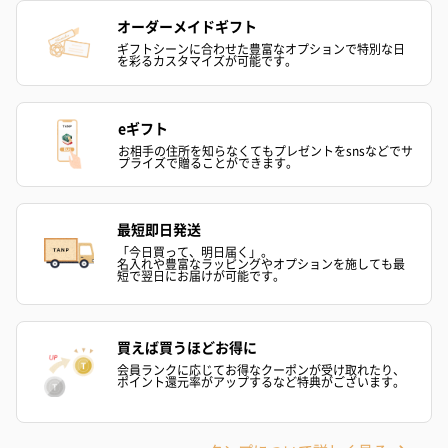
オーダーメイドギフト
ギフトシーンに合わせた豊富なオプションで特別な日
を彩るカスタマイズが可能です。
ゼリーバウム カット
麦わらパンダバウム
3層デザート 
（レモン＆紅茶）（432
（バナナ味）（540円）
ェ〜国産フル
eギフト
円）
り〜 3号（86
お相手の住所を知らなくてもプレゼントをsnsなどでサ
プライズで贈ることができます。
スキンケアグッズ
最短即日発送
スキンケアグッズを同梱してお届けします。
「今日買って、明日届く」。
名入れや豊富なラッピングやオプションを施しても最
短で翌日にお届けが可能です。
買えば買うほどお得に
会員ランクに応じてお得なクーポンが受け取れたり、
ポイント還元率がアップするなど特典がございます。
ハンドクリーム3本セッ
シャワージェル＆ハン
シャワージェ