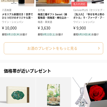
スキンケアグッズ
スキンケアグッズを同梱してお届けします。
お酒のプレゼントをもっと見る
ハンドクリーム3本セッ
シャワージェル＆ハン
シャワージェ
ト【ありがとう】
ドクリーム（ピンクグ
ドクリーム（
（1,100円）
レープフルーツ）
ッシュローズ）（
価格帯が近いプレゼント
（2,145円）
円）
リラックスグッズ
リラックスグッズを同梱してお届けします。