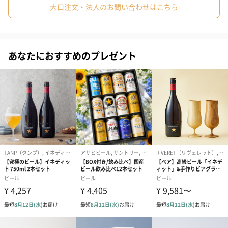
大口注文・法人のお問い合わせはこちら
#60代
#70代
#80代
#90代
ギフトBOX付き
あなたにおすすめのプレゼント
贈りやすいギフトBOXに入れてお届けします！
純銅リファインドマグ
愛されるマグカップ
ビアバーや喫茶店のコーヒーで、モダンな銅具として多くのプロ
に愛されている純銅マグです。熱伝導性が高く、冷たいものを冷
たいまま飲める銅カップは特別なひとときを演出します。
こちらは容量400mlまでたっぷりの飲みものにもお使いいただけ