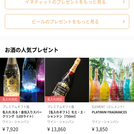
イネディットのプレゼントをもっと見る
プリザーブドフラワー
プリザーブドフラワー
アミュレット 
ブーケ（ピンク）
ブーケ（ブルー）
ク）（1,500円
（2,580円）
（2,580円）
ビールのプレゼントをもっと見る
紅茶・コーヒー・スイーツ
お酒の人気プレゼント
紅茶・コーヒー・スイーツを同梱してお届けいたします。ギフト
への＋αにおすすめです。
アールグレイ（HAPPY
アールグレイティー
フルーツティー
BIRTHDAY TO YOU）
（660円）
円）
（660円）