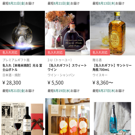
スイーツ
スイーツを同梱してお届けいたします。ギフトへの＋αにおすすめ
です。
ゼリーバウム カット
麦わらパンダバウム
3層デザート 
（レモン＆紅茶）（432
（バナナ味）（540円）
ェ〜国産フル
円）
り〜 3号（86