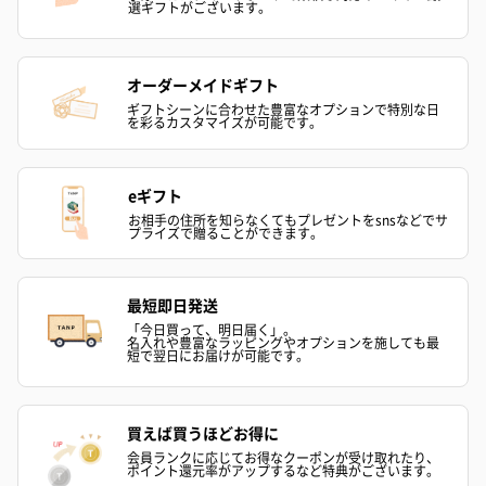
選ギフトがございます。
おつまみ・その他
オーダーメイドギフト
お酒にぴったりのおつまみ・サプリを同梱してお届けいたしま
ギフトシーンに合わせた豊富なオプションで特別な日
を彩るカスタマイズが可能です。
す。
eギフト
お相手の住所を知らなくてもプレゼントをsnsなどでサ
プライズで贈ることができます。
最短即日発送
「今日買って、明日届く」。
名入れや豊富なラッピングやオプションを施しても最
いぶりがっことチーズ
ごろっとうまみ チーズ
しょっつるナッ
短で翌日にお届けが可能です。
のオイル漬（981円）
のオイル漬（塩麹&レモ
円）
ン）（981円）
買えば買うほどお得に
会員ランクに応じてお得なクーポンが受け取れたり、
ポイント還元率がアップするなど特典がございます。