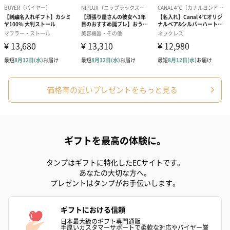
フラッグカプセル：イ
フラッグカプセル：イ
ショートイン
ンセンススティック
ンセンススティック
（GRAPE AND
（END）（880円）
（St.OSMANTHUS）
（880円）
（880円）
お酒
価格帯の近いプレゼントをもっと見る
お酒を同梱してお届けいたします。
※20歳未満の方への酒類の販売はいたしません。
ギフトを最高の体験に。
タンプはギフトに特化したECサイトです。
あなたの大切な方へ。
プレゼントはタンプがお手伝いします。
プレミアムビール イネ
実楽山田錦 特別純米
ジョニ－ウォ
ギフトにおける信頼
ディット（712円）
酒（655円）
ブラック１２年（
日本最大級のギフト専門通販
円）
手厚いカスタマーサポートで柔軟な対応やバイヤー厳