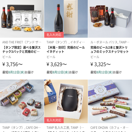
ます。
優れた仕様
銅は金属の中でも優れた熱伝導を誇ります。そのため「銅ビアマ
グ」は、冷たく冷やした飲み物を注げば、直後から飲み物の同じ
冷たさとなり喉を潤し、体を冷却してくれます。保冷効果も持続
しますので、15分経過しても冷たいまま美味しく味わえる◎
さらに、表面に生まれる水滴は清涼感を際立たせます。
COPPER100
COPPER100を展開している新光金属株式会社は、洋食器の産地で
知られる新潟県燕市に昭和34年に銅製品の製造販売を目的として
設立され、創業60数年に渡り、高度な技術を駆使して安全性、品