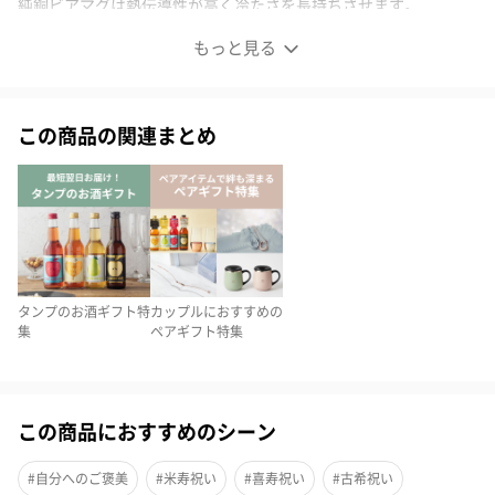
純銅ビアマグは熱伝導性が高く冷たさを長持ちさせます。
※20歳未満の方への酒類の販売はいたしません。
もっと見る
＜ペア＞ビールと純銅レトロビアマグ2個セット
この商品の関連まとめ
スペインのレストラン 「エルブジ」の料理長フェラン・アドリア
とソムリエチームが、「セレブを迎えるワインはあるが、ビール
がない」をコンセプトにして、バルセロナのビールメーカー「ダ
ム社」と共同開発して生まれた究極のビールとビアバーやカフェ
で愛される銅製マグ２個のセットです。
純銅ビアマグは熱伝導性が高く冷たさを長持ちさせます。
タンプのお酒ギフト特
カップルにおすすめの
※20歳未満の方への酒類の販売はいたしません。
集
ペアギフト特集
究極のビール
この商品におすすめのシーン
#自分へのご褒美
#米寿祝い
#喜寿祝い
#古希祝い
世界一予約のとれないといわれるスペインの超高級3つ星レストラ