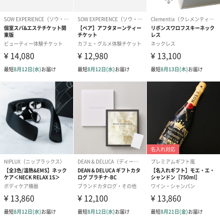
かき氷入浴剤4点セット
かき氷入浴剤4点セット
バスフラワー
（ブルー）（748円）
（イエロー）（748円）
【Thank you】
円）
ハンドタオル・ハンカチ
ハンドタオル・ハンカチを同梱してお届けいたします。ギフトへ
の＋αにおすすめです。