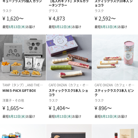
質、デザインを充実させて参りました。
日本国内のデザインコンテストにおいても数多くの賞を受賞して
います。
大切な方への贈り物に
父の日や還暦祝い、誕生日など、優れた銅製の暗愚カップは様々
なシーンのプレゼントにぴったりです。
商品詳細情報
イネディット
【原材料】
（都光）
大麦麦芽、ホップ、小麦、コリアンダー、オレコンピ
ール、リコリス、酵母
【容量】
750ml
【アルコール度数】
4.8%