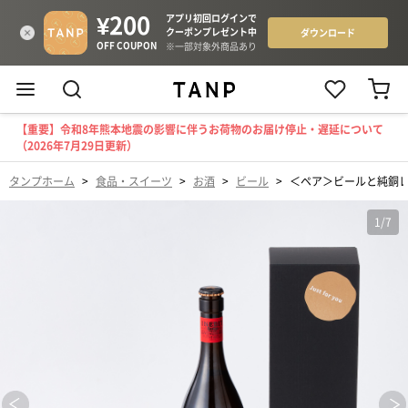
【重要】令和8年熊本地震の影響に伴うお荷物のお届け停止・遅延について
（2026年7月29日更新）
タンプホーム
>
食品・スイーツ
>
お酒
>
ビール
>
＜ペア＞ビールと純銅レ
1
/
7