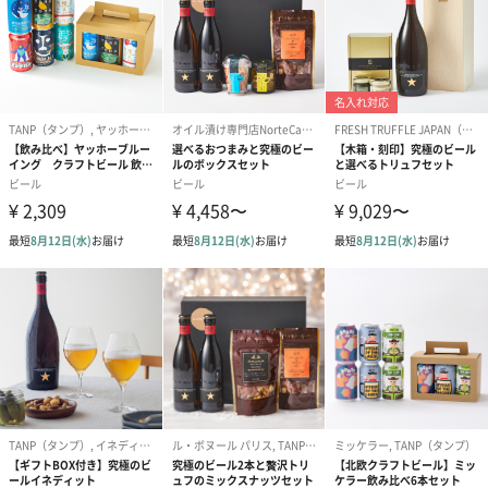
【注意事項】
20歳未満の方への酒類の販売はいたしません。
純銅リファイ
【素材】
ンドマグ
銅（内面：ニッケルめっき）
【容量】
400ml
【本体サイズ】
径7.6cm×高さ10.7cm
【外装サイズ】
幅11.5cm×縦8cm×高さ11.5cm
【食洗機利用】
不可
【注意事項】
直火、オーブンレンジ、電子レンジ、食器洗い乾燥
機、食器乾燥器は使用しないでください。
商品オプション情報
紙袋