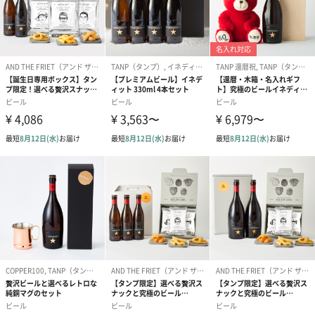
写真付きメッセージカ
写真付きメッセージカ
【誕生日】Hap
ード（680円）
ード（Thank you）ピ
Birthday ホ
ンク（680円）
刷なし）（11
生花
生花のブーケを同梱します。
※9-15時にご注文いただく場合、最短のお届け可能日が通常より
も1日遅くなります。