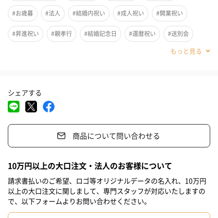
ン 「エルブジ」!!その料理長フェラン・アドリアとソムリエチー
#お歳暮
#法人
#結婚内祝い
#成人祝い
#開業祝い
ムが、「セレブを迎えるワインはあるが、ビールがない」をコン
セプトにして、バルセロナNo.１のビールメーカー「ダム社」と共
#昇進祝い
#親孝行
#結婚記念日
#還暦祝い
#送別会
同開発して生まれた究極のビールです！まるでシャンパンのよう
#退職祝い
#誕生日
#就職祝い
#敬老の日
#ホワイトデー
にフルーティーで華やかな香りは、ぜひワイングラスでお楽しみ
下さい。
#バレンタイン
#クリスマス
#お中元
#サプライズ
シェアする
#パーティー
#記念日
#お礼
#お祝い
#父の日
#母の日
#結婚祝い
#同僚男性
#親戚女性
#親戚男性
マリアージュ
商品について問い合わせる
#取引先女性
#取引先男性
#義母
#義父
#部下女性
どんな料理にも合うイネディット。タンプではこだわりのおつま
#部下男性
#娘
#息子
#姉
#妹
#兄
#弟
#彼女
みをオプションで用意しました。
10万円以上の大口注文・法人のお客様について
お酒好きの人は勿論、記念日、日々の感謝の気持ちを伝える時に
#同僚女性
#上司男性
#上司女性
#祖父
#祖母
#母親
請求書払いのご希望、ロゴ等オリジナルデータの名入れ、10万円
も幅広いシーンで安心してお贈り頂けるギフトです。
以上の大口注文に関しまして、専門スタッフが対応いたしますの
#父親
#妻
#夫
#女性
#男性
#男友達
#女友達
で、以下フォームよりお問い合わせください。
※おつまみは有料オプションになります。
#彼氏
#20代前半
#20代後半
#30代
#40代
#50代