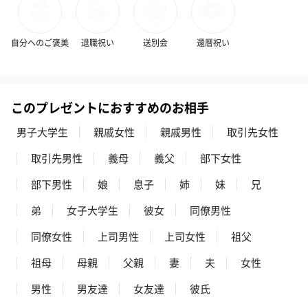
自分へのご褒美
退職祝い
送別会
還暦祝い
花束ハンドタオル（ピ
花束ハンドタオル（ブ
花束ハンドタ
ンク）（1,760円）
ルー）（1,760円）
ワイト）（1,7
このプレゼントにおすすめのお相手
男子大学生
親戚女性
親戚男性
取引先女性
取引先男性
義母
義父
部下女性
キャンドル・お香
キャンドル・お香を同梱してお届けいたします。
部下男性
娘
息子
姉
妹
兄
弟
女子大学生
彼女
同僚男性
同僚女性
上司男性
上司女性
祖父
祖母
母親
父親
妻
夫
女性
男性
男友達
女友達
彼氏