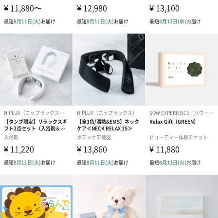
ブライダルロリポップ
ブライダルロリポップ
今治タオルケ
ドレス（いちご味)
タキシード（コーラ味)
ンドタオル・
（1,122円）
（1,122円）
タオル）（3,4
生花
生花のブーケを同梱します。
※9-15時にご注文いただく場合、最短のお届け可能日が通常より
も1日遅くなります。