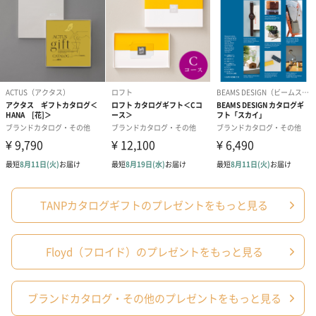
また、永遠を表す円は神を象徴するのに対し、四角は世俗的世界
を表すと考えるので、世俗世界と神の世界を結ぶ形が八角形にな
るというわけです。
商品詳細情報
選べるカタロ
【外装サイズ】
グギフト
幅106mm×奥行6mm×高さ149mm
【原産国】
日本
【素材】
紙
TANPカタログギフトのプレゼントをもっと見る
Floyd雲月ペ
【サイズ】
ア箸
月 ： φ44×高6mm
Floyd（フロイド）のプレゼントをもっと見る
雲 ： 幅65×24×高5mm
箸 ： 230mm / 210mm
BOX ：幅310×75×高30mm
ブランドカタログ・その他のプレゼントをもっと見る