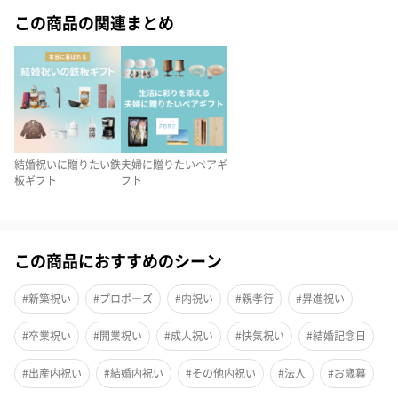
この商品の関連まとめ
タンプオリジナルの結婚祝いにおすすめのカタログギフ
ト“Wedding”と、シンプルなデザインで八角に削り出されてい
る、縁起の良い夫婦箸セットです。
お箸には、広く広大な夜空に輝く黄金色の月とその月にかかる浮
き雲をかたどった箸置きがセットされています。
結婚祝いの贈り物にいかがでしょうか？
結婚祝いに贈りたい鉄
夫婦に贈りたいペアギ
板ギフト
フト
タンプカタログギフト
この商品におすすめのシーン
新しい幸せの始まりを祝福するタンプカタログギフト。
#新築祝い
#プロポーズ
#内祝い
#親孝行
#昇進祝い
お祝いの気持ちを形にしませんか？
#卒業祝い
#開業祝い
#成人祝い
#快気祝い
#結婚記念日
タンプが自信をもってお届けするチケット型カタログギフトで
す。
#出産内祝い
#結婚内祝い
#その他内祝い
#法人
#お歳暮
タンプのバイヤーが厳選した、新生活の始まりにぴったりな約150