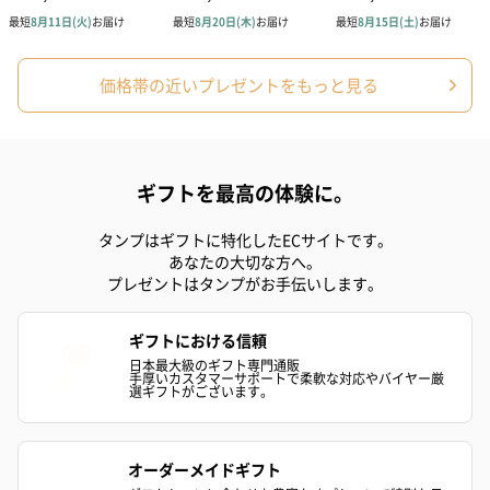
プリザーブドフラワー
プリザーブドフラワー
アミュレット 
ブーケ（ピンク）
ブーケ（ブルー）
ク）（1,500円
（2,580円）
（2,580円）
価格帯の近いプレゼントをもっと見る
紅茶・コーヒー・スイーツ
ギフトを最高の体験に。
紅茶・コーヒー・スイーツを同梱してお届けいたします。ギフト
への＋αにおすすめです。
タンプはギフトに特化したECサイトです。
あなたの大切な方へ。
プレゼントはタンプがお手伝いします。
ギフトにおける信頼
日本最大級のギフト専門通販
手厚いカスタマーサポートで柔軟な対応やバイヤー厳
選ギフトがございます。
アールグレイ（HAPPY
アールグレイティー
フルーツティー
BIRTHDAY TO YOU）
（660円）
円）
オーダーメイドギフト
（660円）