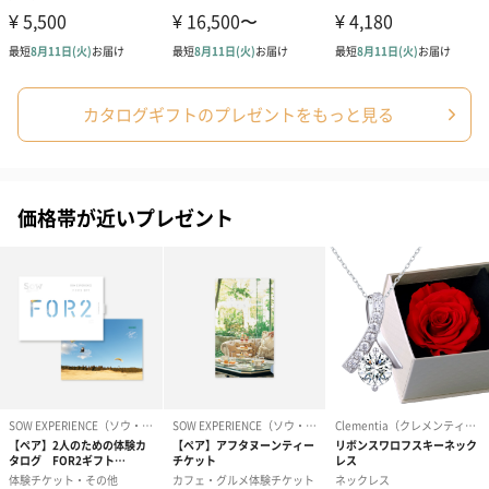
す。
カタログギフトのプレゼントをもっと見る
価格帯が近いプレゼント
写真付きメッセージカ
写真付きメッセージカ
【誕生日】Hap
ード（680円）
ード（Thank you）ピ
Birthday ホ
ンク（680円）
刷なし）（11
結婚祝いちょい足しギフト
結婚祝いギフトへの＋αにおすすめです。新生活を彩るギフトオプ
ションをご用意いたしました。
商品と同梱してお届けいたします。