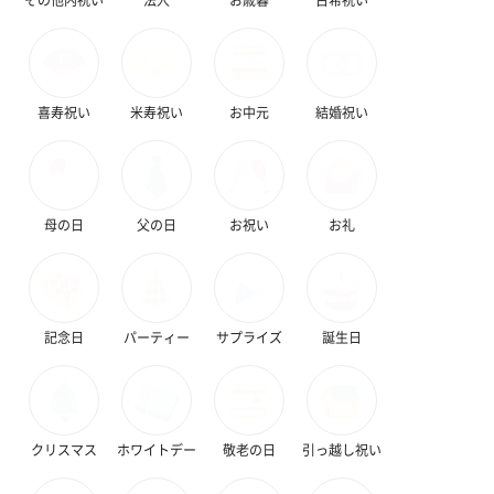
喜寿祝い
米寿祝い
お中元
結婚祝い
かき氷入浴剤4点セット
かき氷入浴剤4点セット
バスフラワー
（ブルー）（748円）
（イエロー）（748円）
【Thank you】
母の日
父の日
お祝い
お礼
円）
記念日
パーティー
サプライズ
誕生日
ハンドタオル・ハンカチ
ハンドタオル・ハンカチを同梱してお届けいたします。ギフトへ
の＋αにおすすめです。
クリスマス
ホワイトデー
敬老の日
引っ越し祝い