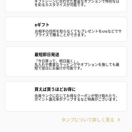
ギフトシーンに合わせた豊富なオプションで特別な日
を彩るカスタマイズが可能です。
eギフト
お相手の住所を知らなくてもプレゼントをsnsなどでサ
スイーツ
プライズで贈ることができます。
スイーツを同梱してお届けいたします。ギフトへの＋αにおすすめ
です。
最短即日発送
「今日買って、明日届く」。
名入れや豊富なラッピングやオプションを施しても最
短で翌日にお届けが可能です。
買えば買うほどお得に
会員ランクに応じてお得なクーポンが受け取れたり、
ポイント還元率がアップするなど特典がございます。
ゼリーバウム カット
麦わらパンダバウム
3層デザート 
（レモン＆紅茶）（432
（バナナ味）（540円）
ェ〜国産フル
円）
り〜 3号（86
タンプについて詳しく見る