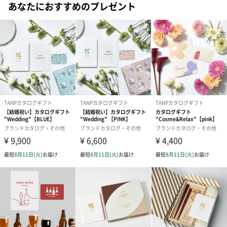
あなたにおすすめのプレゼント
に商品をお届けする際の送料など、サービスを提供するための料
#60代
#70代
#80代
#90代
金が含まれております
・本券はいかなる場合でも換金や返品、再発行、期間の延長はお
受けできません。
・専用サイトに掲載されている商品情報は在庫状況などにより変
更になる可能性があります。
・本券の有効期限はチケットに記載されている発行日から6ヶ月間
です。
・有効期限以内に使用してください。
カタログは2種類をご用意
ご選択いただくカタログによって価格が異なります。
タンプカタログギフト“Wedding”