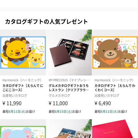
商品オプション情報
カタログギフトの人気プレゼント
お届けボックスオプション
配送用のダンボールを装飾いたします。お相手のご住所に直接お
送りする際に人気のオプションです。お相手に直接手渡しする場
合は、紙袋との併用もおすすめです。
ダンボール装飾（ひま
ダンボール装飾（チュ
ダンボール装
わり）（720円）
ーリップ）（720円）
イトピンク×
ト）（580円）