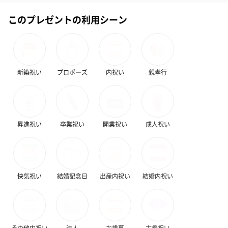
スキンケアグッズ
このプレゼントの利用シーン
スキンケアグッズを同梱してお届けします。
新築祝い
プロポーズ
内祝い
親孝行
昇進祝い
卒業祝い
開業祝い
成人祝い
ハンドクリーム3本セッ
シャワージェル＆ハン
シャワージェ
ト【ありがとう】
ドクリーム（ピンクグ
ドクリーム（
（1,100円）
レープフルーツ）
ッシュローズ）（
（2,145円）
円）
快気祝い
結婚記念日
出産内祝い
結婚内祝い
リラックスグッズ
リラックスグッズを同梱してお届けします。
その他内祝い
法人
お歳暮
古希祝い