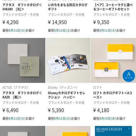
東洋の「8」
陰と陽から成り立っている風水から見ると、八角形は四角で表現
される「陰」と円形で表現される「陽」の中間の形、またはその
両方を合わせた形であると考えられています。
また八角形は、東、北東、北、北西、南東、南、南西、西といっ
た八方位を表しているとも言われています。
風水では八方位を守って運を引き寄せ、身を守ることができる形
と考えていたようです。
西洋の「8」
8は聖数として大切にされています。
八角形も重要な形とされていて、教会の設備でも聖堂や塔、洗礼
堂、洗礼盤などは八角形でつくられることも多いそうです。