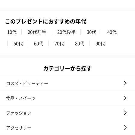
フラッグカプセル：イ
フラッグカプセル：イ
ショートイン
ンセンススティック
ンセンススティック
（GRAPE AND
（END）（880円）
（St.OSMANTHUS）
（880円）
このプレゼントにおすすめの年代
（880円）
10代
20代前半
20代後半
30代
40代
50代
60代
70代
80代
90代
おつまみ・その他
お酒にぴったりのおつまみ・サプリを同梱してお届けいたしま
す。
カテゴリーから探す
コスメ・ビューティー
食品・スイーツ
ファッション
いぶりがっことチーズ
ごろっとうまみ チーズ
しょっつるナッ
アクセサリー
のオイル漬（981円）
のオイル漬（塩麹&レモ
円）
ン）（981円）