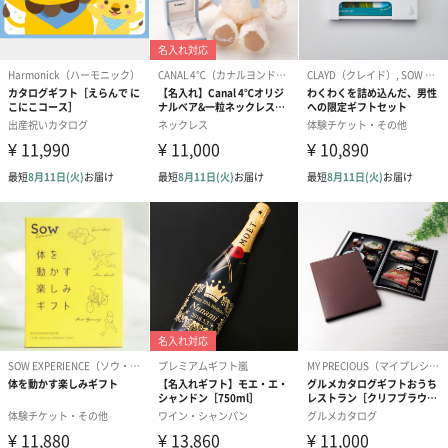
シーズンブーケ（ひま
ブーケ（ホワイトグリ
ブーケ（ピン
わり）（1,880円）
ーン）（1,650円）
（1,650円）
ドライフラワー・プリザーブドフラワー
自然のお花で作ったドライフラワー・プリザーブドフラワーを同
梱します。
一部花材が写真と異なる場合がございます。予めご了承くださ
い。パッケージに入れてお届けします。