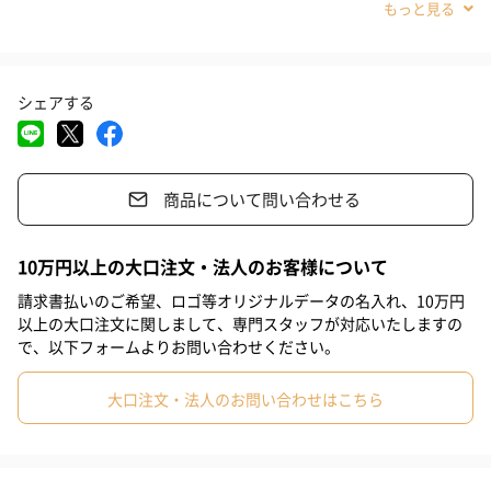
#古希祝い
#喜寿祝い
#米寿祝い
#お中元
#結婚祝い
種類のアイテムの中からお相手様にお選びいただけます。
#母の日
#父の日
#お祝い
#お礼
#記念日
シェアする
#パーティー
#サプライズ
#誕生日
#クリスマス
充実のラインナップ 結婚祝いにぴったりなギフト
#ホワイトデー
#敬老の日
#引っ越し祝い
#自分へのご褒美
新しい生活に寄り添うペアアイテムやインテリア、
商品について問い合わせる
#退職祝い
#送別会
#還暦祝い
#男子大学生
#親戚女性
快適な日々をサポートするキッチン家電まで、
ギフト専門オンラインショップならではの幅広いラインナップを
#親戚男性
#取引先女性
#取引先男性
#義母
#義父
ご用意いたしました。
10万円以上の大口注文・法人のお客様について
#部下女性
#部下男性
#娘
#息子
#姉
#妹
#兄
請求書払いのご希望、ロゴ等オリジナルデータの名入れ、10万円
以上の大口注文に関しまして、専門スタッフが対応いたしますの
#弟
#女子大学生
#彼女
#同僚男性
#同僚女性
で、以下フォームよりお問い合わせください。
ご使用方法
#上司男性
#上司女性
#祖父
#祖母
#母親
#父親
大口注文・法人のお問い合わせはこちら
#妻
#夫
#女性
#男性
#男友達
#女友達
#彼氏
注意事項
・カタログギフトの料金には、ギフト商品の金額に加え、お相手
#10代
#20代前半
#20代後半
#30代
#40代
#50代