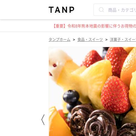
【重要】令和8年熊本地震の影響に伴うお荷物のお
>
>
タンプホーム
食品・スイーツ
洋菓子・スイー