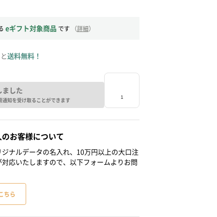
eギフト対象商品
る
です
（
詳細
）
ると
送料無料！
しました
荷通知を受け取ることができます
人のお客様について
ジナルデータの名入れ、10万円以上の大口注
が対応いたしますので、以下フォームよりお問
こちら