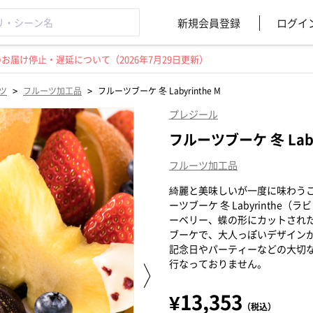
新規会員登録
ログイ
届け停止・遅延について（2026年7月29日更新）
>
>
ツ
フルーツ加工品
フルーツブーケ 冬 Labyrinthe M
プレジール
フルーツブーケ 冬 Labyr
フルーツ加工品
綺麗と美味しいが一度に味わう
ーツブーケ 冬 Labyrinth
ーベリー、蝶の形にカットされ
ブーケで、大人っぽいデザイン
記念日やパーティーなどの大切
行なっておりません。
¥13,353
（税込）