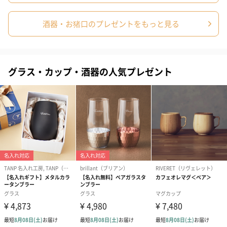
生花
酒器・お猪口のプレゼントをもっと見る
生花のブーケを同梱します。
※9-15時にご注文いただく場合、最短のお届け可能日が通常より
も1日遅くなります。
グラス・カップ・酒器の人気プレゼント
シーズンブーケ（ひま
ブーケ（ホワイトグリ
ブーケ（ピン
わり）（1,880円）
ーン）（1,650円）
（1,650円）
ドライフラワー・プリザーブドフラワー
自然のお花で作ったドライフラワー・プリザーブドフラワーを同
梱します。