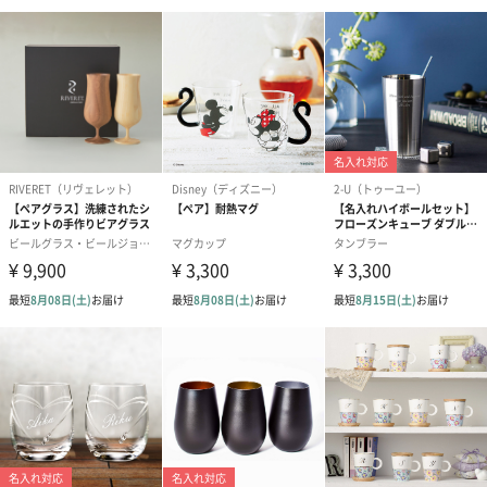
一部花材が写真と異なる場合がございます。予めご了承くださ
い。パッケージに入れてお届けします。
プリザーブドフラワー
プリザーブドフラワー
アミュレット 
ブーケ（ピンク）
ブーケ（ブルー）
ク）（1,500円
（2,580円）
（2,580円）
紅茶・コーヒー・スイーツ
紅茶・コーヒー・スイーツを同梱してお届けいたします。ギフト
への＋αにおすすめです。