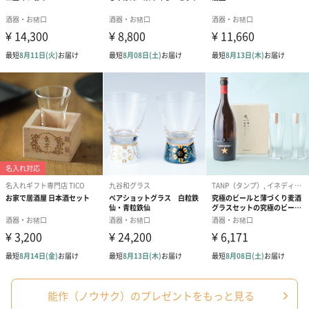
ンク（680円）
刷なし）（11
結婚祝いちょい足しギフト
結婚祝いギフトへの＋αにおすすめです。新生活を彩るギフトオプ
ションをご用意いたしました。
商品と同梱してお届けいたします。
ブライダルロリポップ
ブライダルロリポップ
夫婦箸と箸置
ドレス（いちご味)
タキシード（コーラ味)
（2,420円）
（1,122円）
（1,122円）
能作（ノウサク）のプレゼントをもっと見る