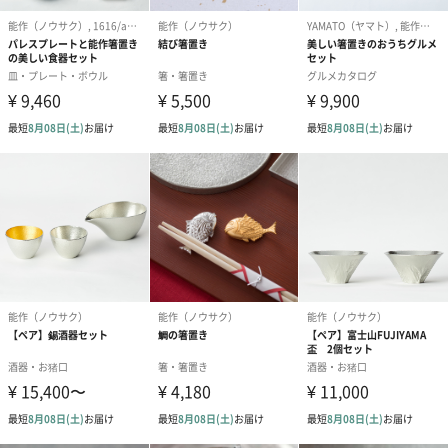
錫・金箔
内側に貼った金箔が華やかな錫製のぐい呑です。金沢を代表する
伝統工芸品、金箔とコラボレーションしました。
内側に貼った金箔が華やかな錫製のぐい呑です。金箔の輝きがよ
り一層日本酒をひきたてます。錫100％のためやわらかく機械作業
に向かないため、一つ一つ職人の手で仕上げられたぐい呑は、金
沢の職人の手により一枚一枚金箔を貼ることでやっと完成しま
す。
熱伝導率が高いため器を冷蔵庫に1-2分入れることで器全体が程よ
く冷えるので、冷酒やぬる燗などにご使用ください。
能作（ノウサク）