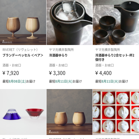
江戸時代より400余年の歴史を刻んできた高岡。この伝統ある鋳物
のまちに、仏具を製造する工場として、能作は創業しました。以
来、生産体制の転換や業容・業域の拡大を行いながら、お客様の
声にこたえるものづくりを追求しつづけて100余年。既成概念にと
らわれず積極果敢にチャレンジする姿勢で、脈々と継承してきた
技術に、時代を反映した感性を融合させ、鋳物という産業に新た
な轍を描きつづけています。
商品詳細情報
サイズ
片口：高さ55mm×幅128mm×奥行77mm
ぐい吞み：高さ44mm×直径67mm
満水容量
片口：195cc
ぐい吞み：90cc
素材
片口、錫 ぐい呑み：錫100%
錫・金箔 ぐい呑み：錫100%、金箔