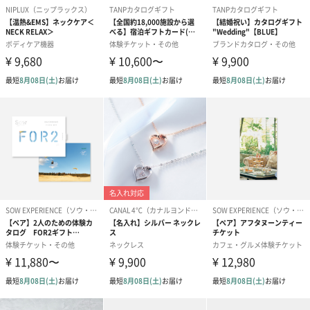
ゼリーバウム カット
麦わらパンダバウム
3層デザート 
（レモン＆紅茶）（432
（バナナ味）（540円）
ェ〜国産フル
円）
り〜 3号（86
スキンケアグッズ
スキンケアグッズを同梱してお届けします。