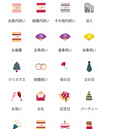
出産内祝い
結婚内祝い
その他内祝い
法人
いぶりがっことチーズ
ごろっとうまみ チーズ
しょっつるナッ
のオイル漬（981円）
のオイル漬（塩麹&レモ
円）
ン）（981円）
お歳暮
古希祝い
喜寿祝い
米寿祝い
クリスマス
結婚祝い
母の日
父の日
お祝い
お礼
記念日
パーティー