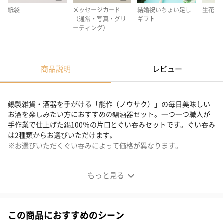
紙袋
メッセージカード
結婚祝いちょい足し
生花
（通常・写真・グリ
ギフト
ーティング）
商品説明
レビュー
錫製雑貨・酒器を手がける「能作（ノウサク）」の毎日美味しい
お酒を楽しみたい方におすすめの錫酒器セット。一つ一つ職人が
手作業で仕上げた錫100％の片口とぐい吞みセットです。ぐい吞み
は2種類からお選びいただけます。
※お選びいただくぐい吞みによって価格が異なります。
錫酒器セット
もっと見る
この商品におすすめのシーン