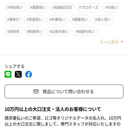
#快気祝い
#還暦祝い
#結婚記念日
#プロポーズ
#内祝い
#親孝行
#昇進祝い
#卒業祝い
#開業祝い
#成人祝い
#送別会
#新築祝い
#出産内祝い
#結婚内祝い
#その他内祝い
#法人
#お歳暮
#古希祝い
#喜寿祝い
#米寿祝い
#クリスマス
#結婚祝い
#母の日
#父の日
シェアする
#お祝い
#お礼
#記念日
#パーティー
#サプライズ
#お中元
#誕生日
#バレンタイン
#ホワイトデー
商品について問い合わせる
#敬老の日
#入学祝い
#就職祝い
#引っ越し祝い
#自分へのご褒美
#退職祝い
#弟
#親戚女性
#親戚男性
まろやかな味わいのお酒を楽しみたい方におすすめしたい錫酒器
10万円以上の大口注文・法人のお客様について
セットです。
#取引先女性
#取引先男性
#義母
#義父
#部下女性
請求書払いのご希望、ロゴ等オリジナルデータの名入れ、10万円
ぐい吞みはスタンダードと内側に金箔を施した2種類からお選びい
以上の大口注文に関しまして、専門スタッフが対応いたしますの
#部下男性
#甥
#姪
#娘
#息子
#姉
#妹
#兄