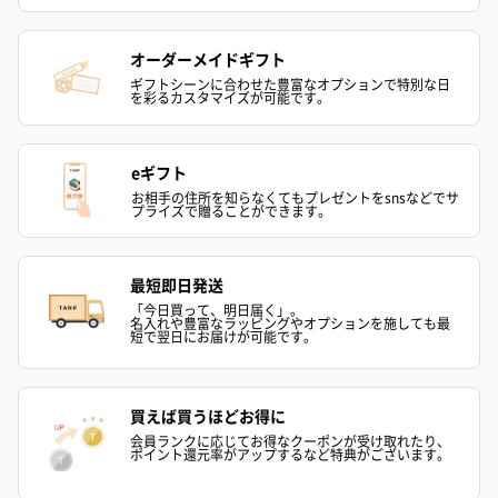
キャンドル・お香
キャンドル・お香を同梱してお届けいたします。
オーダーメイドギフト
ギフトシーンに合わせた豊富なオプションで特別な日
を彩るカスタマイズが可能です。
eギフト
お相手の住所を知らなくてもプレゼントをsnsなどでサ
プライズで贈ることができます。
フラッグカプセル：イ
フラッグカプセル：イ
ショートイン
ンセンススティック
ンセンススティック
（GRAPE AND
最短即日発送
（END）（880円）
（St.OSMANTHUS）
（880円）
「今日買って、明日届く」。
（880円）
名入れや豊富なラッピングやオプションを施しても最
短で翌日にお届けが可能です。
お酒
買えば買うほどお得に
会員ランクに応じてお得なクーポンが受け取れたり、
お酒を同梱してお届けいたします。
ポイント還元率がアップするなど特典がございます。
※20歳未満の方への酒類の販売はいたしません。