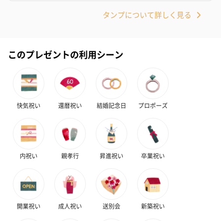
タンプについて詳しく見る
このプレゼントの利用シーン
プレミアムビール イネ
実楽山田錦 特別純米
ジョニ－ウォ
ディット（712円）
酒（655円）
ブラック１２年（
円）
快気祝い
還暦祝い
結婚記念日
プロポーズ
おつまみ・その他
内祝い
親孝行
昇進祝い
卒業祝い
お酒にぴったりのおつまみ・サプリを同梱してお届けいたしま
す。
開業祝い
成人祝い
送別会
新築祝い