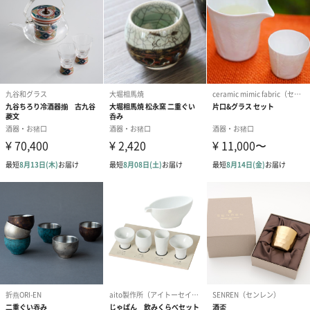
あり（280円）
メッセージカード（通常・写真・グリーティング）
誕生日や結婚祝い・出産祝いなど、様々なシーンのメッセージカ
ードを同梱します。
メッセージカードや封筒のデザインは一部変更する場合がありま
す。
写真付きメッセージカ
写真付きメッセージカ
【誕生日】Hap
ード（680円）
ード（Thank you）ピ
Birthday ホ