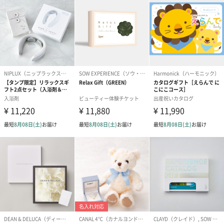
ハンドクリーム3本セッ
シャワージェル＆ハン
シャワージェ
ト【ありがとう】
ドクリーム（ピンクグ
ドクリーム（
（1,100円）
レープフルーツ）
ッシュローズ）（
（2,145円）
円）
リラックスグッズ
リラックスグッズを同梱してお届けします。
かき氷入浴剤4点セット
かき氷入浴剤4点セット
バスフラワー
（ブルー）（748円）
（イエロー）（748円）
【Thank you】
円）