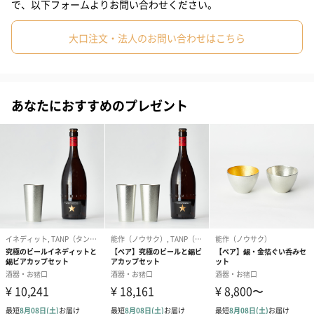
ただけます。
で、以下フォームよりお問い合わせください。
#彼女
#同僚男性
#同僚女性
#上司男性
#上司女性
大口注文・法人のお問い合わせはこちら
#祖父
#祖母
#母親
#父親
#妻
#夫
#女性
錫 片口
#男性
#男友達
#女友達
#彼氏
#20代後半
#30代
あなたにおすすめのプレゼント
錫は古来より、「錫の器に入れた水は腐らない」、「お酒の雑味
#40代
#50代
#60代
#70代
#80代
#90代
が抜けてまろやかになる」などといわれ、酒器や茶器などに用い
られてきた金属。一旦片口に注ぐことでお酒の雑味が抜け、一層
美味しくお酒を味わっていただけます。
また、シンプルで大きすぎない形状なのでドレッシング入れや食
器としてもおすすめです。一つ一つ職人が手作業で仕上げた錫の
片口。どうぞあなたらしい使い方で錫の魅力をひき出してくださ
い。
ぐい呑み