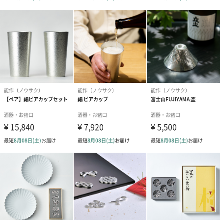
錫
数あるぐい呑の中でもスタンダード且つ落ち着きのある形状で根
強い人気がある一品です。
フレッシュで清涼感がある、なめらかな日本酒には、口が開いて
いないオーソドックスなぐい呑がぴったり。特にこのぐい呑は、
普通酒・本醸造酒・生酒といった爽酒タイプの日本酒との相性が
驚くほど抜群。
他の日本酒とも合わせやすい形状なので、初めて能作の錫酒器を
手に入れるなら、このオールマイティーなぐい呑がおすすめで
す。一つ一つ職人が手作業で仕上げたぐい呑は、やわらかく手に
なじみ、どこか温もりを感じさせます。日々の晩酌が楽しくなり
ますよ。