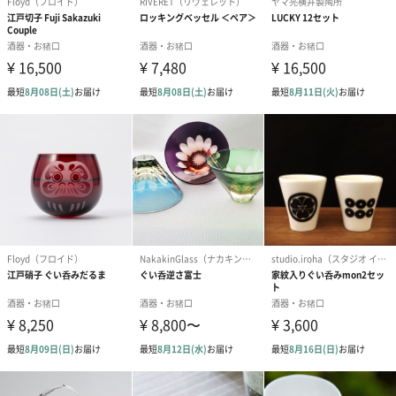
箱仕様
化粧箱
備考
※全て手仕事で製造しているため、サイズ・容量・重
さ・風合いには個体差があります。
※お選びいただくぐい吞みによって価格が異なりま
す。錫・金箔 ぐい呑みの場合：+1,870円
商品オプション情報
紙袋
お渡し用の紙袋です。
商品に合わせたサイズをお届けします。