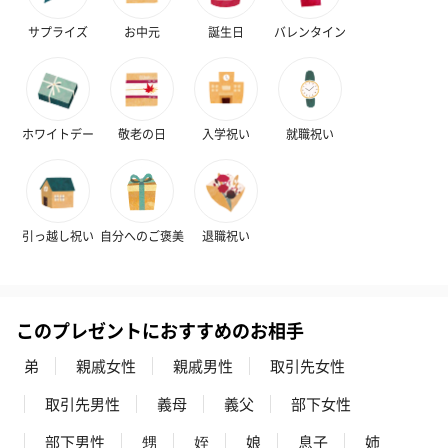
サプライズ
お中元
誕生日
バレンタイン
ホワイトデー
敬老の日
入学祝い
就職祝い
引っ越し祝い
自分へのご褒美
退職祝い
このプレゼントにおすすめのお相手
弟
親戚女性
親戚男性
取引先女性
取引先男性
義母
義父
部下女性
部下男性
甥
姪
娘
息子
姉