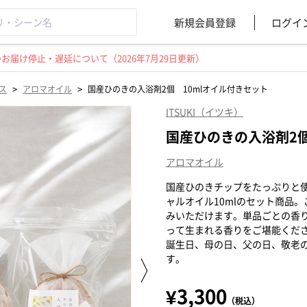
新規会員登録
ログイ
届け停止・遅延について（2026年7月29日更新）
>
>
ス
アロマオイル
国産ひのきの入浴剤2個 10mlオイル付きセット
ITSUKI（イツキ）
国産ひのきの入浴剤2個
アロマオイル
国産ひのきチップをたっぷりと
ャルオイル10mlのセット商品
みいただけます。単品ごとの香
って生まれる香りをご堪能くだ
誕生日、母の日、父の日、敬老
す。
¥3,300
（税込）