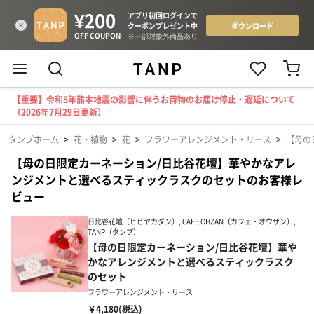
【重要】令和8年熊本地震の影響に伴うお荷物のお届け停止・遅延について
（2026年7月29日更新）
タンプホーム
>
花・植物
>
花
>
フラワーアレンジメント・リース
>
【母の
【母の日限定カーネーション/日比谷花壇】華やかなアレ
ンジメントと選べるスティックラスクのセットのお客様レ
ビュー
日比谷花壇（ヒビヤカダン）, CAFE OHZAN（カフェ・オウザン）,
TANP（タンプ）
【母の日限定カーネーション/日比谷花壇】華や
かなアレンジメントと選べるスティックラスク
のセット
フラワーアレンジメント・リース
￥4,180(税込)