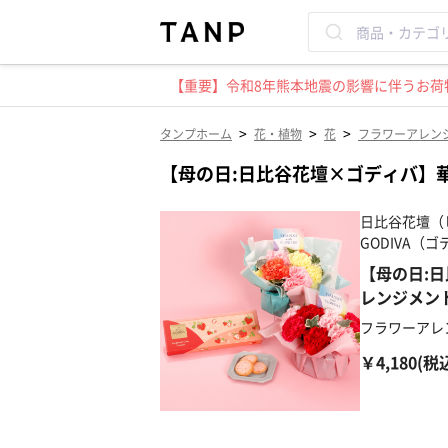
【重要】令和8年熊本地震の影響に伴うお荷物
>
>
>
タンプホーム
花・植物
花
フラワーアレン
【母の日:日比谷花壇×ゴディバ】
日比谷花壇（ヒ
GODIVA（
【母の日:
レンジメント
フラワーアレ
￥4,180(税