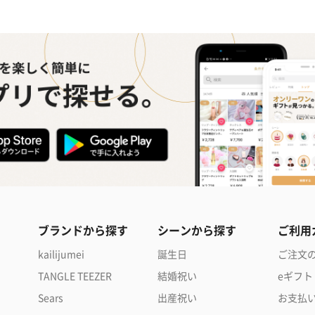
ブランドから探す
シーンから探す
ご利用
kailijumei
誕生日
ご注文
TANGLE TEEZER
結婚祝い
eギフト
Sears
出産祝い
お支払