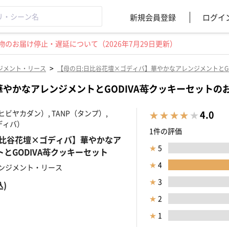
新規会員登録
ログイ
のお届け停止・遅延について（2026年7月29日更新）
>
ジメント・リース
【母の日:日比谷花壇×ゴディバ】華やかなアレンジメントとGO
華やかなアレンジメントとGODIVA苺クッキーセットの
ビヤカダン）, TANP（タンプ）,
4.0
ゴディバ）
1件の評価
日比谷花壇×ゴディバ】華やかなア
★
5
とGODIVA苺クッキーセット
★
4
ンジメント・リース
★
3
込)
★
2
★
1