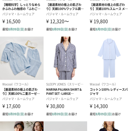
す。
写真付きメッセージカ
写真付きメッセージカ
【誕生日】Hap
ード（680円）
ード（Thank you）ピ
Birthday ホ
ンク（680円）
刷なし）（11
包装紙
ラッピングを施してお届けいたします。