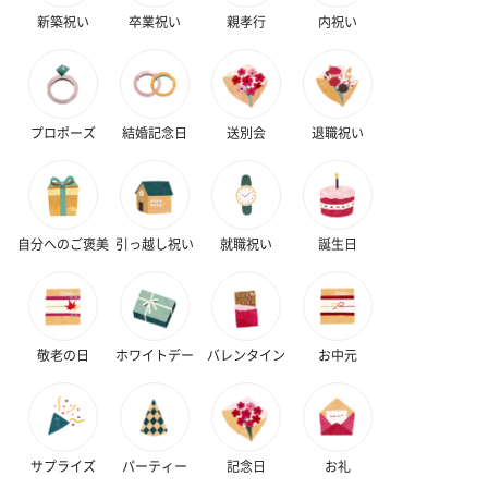
新築祝い
卒業祝い
親孝行
内祝い
いぶりがっことチーズ
ごろっとうまみ チーズ
しょっつるナッ
プロポーズ
結婚記念日
送別会
退職祝い
のオイル漬（981円）
のオイル漬（塩麹&レモ
円）
ン）（981円）
自分へのご褒美
引っ越し祝い
就職祝い
誕生日
敬老の日
ホワイトデー
バレンタイン
お中元
サプライズ
パーティー
記念日
お礼