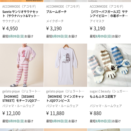
商品オプション情報
お届けボックスオプション
配送用のダンボールを装飾いたします。お相手のご住所に直接お
送りする際に人気のオプションです。お相手に直接手渡しする場
合は、紙袋との併用もおすすめです。
ダンボール装飾（ひま
ダンボール装飾（チュ
ダンボール装
わり）（720円）
ーリップ）（720円）
イトピンク×
ト）（580円）