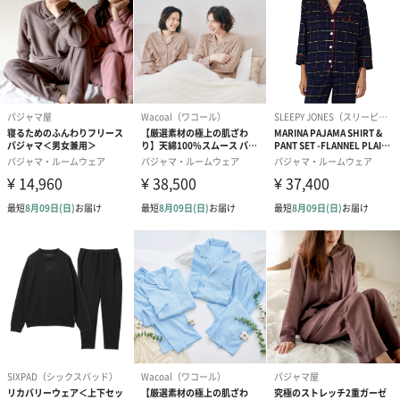
ゴールド（390円）
ピンク（390円）
グリーン（39
のし
結婚祝い（御結婚御
出産祝い（御出産御
結婚内祝い（
祝）（110円）
祝）（110円）
（110円）