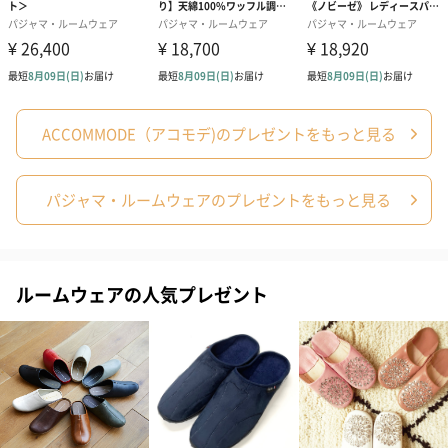
生花
生花のブーケを同梱します。
※9-15時にご注文いただく場合、最短のお届け可能日が通常より
も1日遅くなります。
ACCOMMODE（アコモデ)のプレゼントをもっと見る
パジャマ・ルームウェアのプレゼントをもっと見る
ルームウェアの人気プレゼント
シーズンブーケ（ひま
ブーケ（ホワイトグリ
ブーケ（ピン
わり）（1,880円）
ーン）（1,650円）
（1,650円）
ドライフラワー・プリザーブドフラワー
自然のお花で作ったドライフラワー・プリザーブドフラワーを同