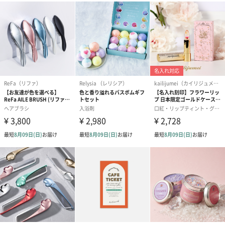
ゼリーバウム カット
麦わらパンダバウム
3層デザート 
（レモン＆紅茶）（432
（バナナ味）（540円）
ェ〜国産フル
円）
り〜 3号（86
スキンケアグッズ
スキンケアグッズを同梱してお届けします。