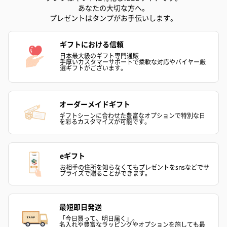
あなたの大切な方へ。
キャンドル・お香
プレゼントはタンプがお手伝いします。
キャンドル・お香を同梱してお届けいたします。
ギフトにおける信頼
日本最大級のギフト専門通販
手厚いカスタマーサポートで柔軟な対応やバイヤー厳
選ギフトがございます。
オーダーメイドギフト
ギフトシーンに合わせた豊富なオプションで特別な日
を彩るカスタマイズが可能です。
フラッグカプセル：イ
フラッグカプセル：イ
ショートイン
ンセンススティック
ンセンススティック
（GRAPE AND
（END）（880円）
（St.OSMANTHUS）
（880円）
eギフト
（880円）
お相手の住所を知らなくてもプレゼントをsnsなどでサ
プライズで贈ることができます。
お酒
最短即日発送
お酒を同梱してお届けいたします。
「今日買って、明日届く」。
※20歳未満の方への酒類の販売はいたしません。
名入れや豊富なラッピングやオプションを施しても最