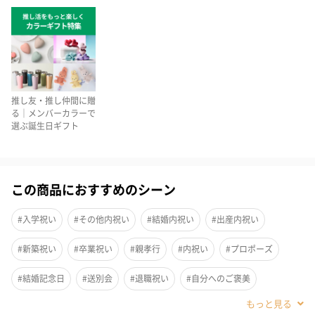
推し友・推し仲間に贈
る｜メンバーカラーで
選ぶ誕生日ギフト
この商品におすすめのシーン
#入学祝い
#その他内祝い
#結婚内祝い
#出産内祝い
#新築祝い
#卒業祝い
#親孝行
#内祝い
#プロポーズ
カラフルでポップなPVCポーチ＆ヘアバンドのセット。
お家での使用だけでなく、旅行やお泊まりでも活躍するアイテム
#結婚記念日
#送別会
#退職祝い
#自分へのご褒美
です。
#引っ越し祝い
#就職祝い
#誕生日
#敬老の日