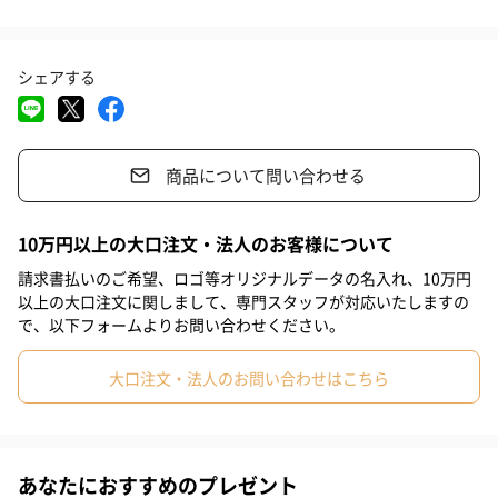
ヘアバンドはメイク中やお風呂上がりにとっても便利。
#ホワイトデー
#バレンタイン
#お中元
#サプライズ
ふわふわした素材感で、肌触りも抜群です。
シェアする
#パーティー
#記念日
#お礼
#お祝い
#母の日
#出産祝い
#結婚祝い
#女子大学生
#女子高校生
ポーチは小物入れとして使うこともできます！
商品について問い合わせる
#親戚女性
#義母
#部下女性
#姪
#娘
#姉
#妹
専用のギフトボックス付きで、プレゼントにもぴったり！
#彼女
#同僚女性
#上司女性
#祖母
#母親
#妻
カラバリが豊富なので、自宅用はもちろん、お友達とお揃いで持
10万円以上の大口注文・法人のお客様について
つのもおすすめです。
#女性
#女友達
#10代
#20代前半
#20代後半
#30代
請求書払いのご希望、ロゴ等オリジナルデータの名入れ、10万円
以上の大口注文に関しまして、専門スタッフが対応いたしますの
#40代
#50代
#60代
#70代
#80代
#90代
で、以下フォームよりお問い合わせください。
カラー
大口注文・法人のお問い合わせはこちら
PU パープル
あなたにおすすめのプレゼント
PI ピンク