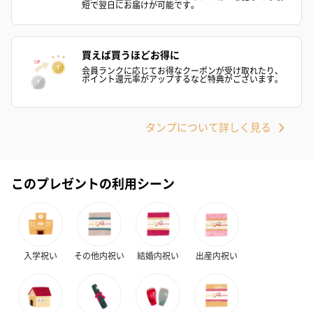
短で翌日にお届けが可能です。
買えば買うほどお得に
会員ランクに応じてお得なクーポンが受け取れたり、
ポイント還元率がアップするなど特典がございます。
タンプについて詳しく見る
プレミアムビール イネ
実楽山田錦 特別純米
ジョニ－ウォ
ディット（712円）
酒（655円）
ブラック１２年（
円）
このプレゼントの利用シーン
おつまみ・その他
お酒にぴったりのおつまみ・サプリを同梱してお届けいたしま
す。
入学祝い
その他内祝い
結婚内祝い
出産内祝い