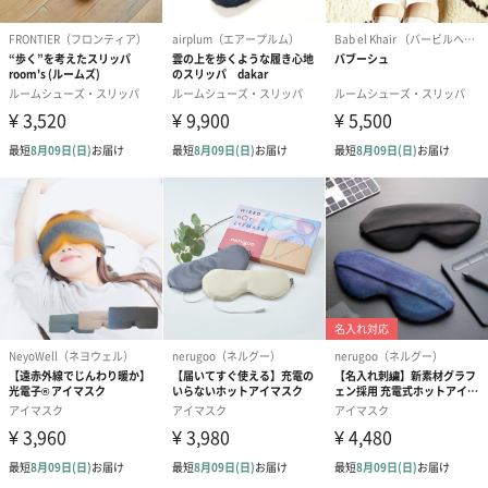
梱します。
一部花材が写真と異なる場合がございます。予めご了承くださ
い。パッケージに入れてお届けします。
プリザーブドフラワー
プリザーブドフラワー
アミュレット 
ブーケ（ピンク）
ブーケ（ブルー）
ク）（1,500円
（2,580円）
（2,580円）
紅茶・コーヒー・スイーツ
紅茶・コーヒー・スイーツを同梱してお届けいたします。ギフト
への＋αにおすすめです。