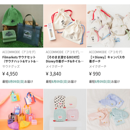
OR オレンジ
BL ライトブルー
商品詳細情報
外装サイズ
幅24cmX縦17cmX高さ5cm
素材／繊維
ポリ塩化ビニル/ポリエステル
サイズ
ポーチ：縦15cm×横22cm
注意事項
※時期により、裏地や一部パーツなど仕様が若干変わ
る場合がございます。
※お客様のモニター環境によって、画像の色が実物と
異なって見える場合がございます。