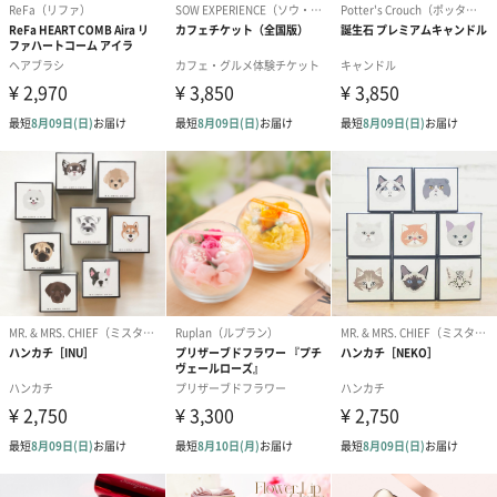
ハンドクリーム3本セッ
シャワージェル＆ハン
シャワージェ
ト【ありがとう】
ドクリーム（ピンクグ
ドクリーム（
（1,100円）
レープフルーツ）
ッシュローズ）（
（2,145円）
円）
リラックスグッズ
リラックスグッズを同梱してお届けします。
かき氷入浴剤4点セット
かき氷入浴剤4点セット
バスフラワー
（ブルー）（748円）
（イエロー）（748円）
【Thank you】
円）