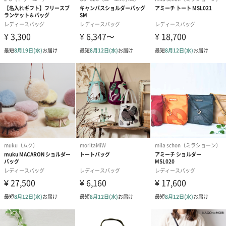
シーズンブーケ（ひま
ブーケ（ホワイトグリ
ブーケ（ピン
わり）（1,880円）
ーン）（1,650円）
（1,650円）
ドライフラワー・プリザーブドフラワー
自然のお花で作ったドライフラワー・プリザーブドフラワーを同
梱します。
一部花材が写真と異なる場合がございます。予めご了承くださ
い。パッケージに入れてお届けします。