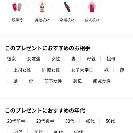
親孝行
昇進祝い
卒業祝い
成人祝い
このプレゼントにおすすめのお相手
彼女
女友達
女性
妻
母親
祖母
上司女性
同僚女性
女子大学生
妹
姉
娘
姪
部下女性
義母
親戚女性
このプレゼントにおすすめの年代
20代前半
20代後半
30代
40代
50代
60代
70代
80代
90代