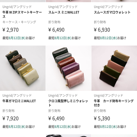
あり（280円）
メッセージカード（通常・写真・グリーティング）
誕生日や結婚祝い・出産祝いなど、様々なシーンのメッセージカ
ードを同梱します。
メッセージカードや封筒のデザインは一部変更する場合がありま
す。
写真付きメッセージカ
写真付きメッセージカ
【誕生日】Hap
ード（680円）
ード（Thank you）ピ
Birthday ホ
ンク（680円）
刷なし）（11