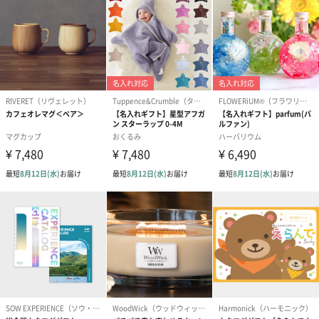
プレミアムビール イネ
実楽山田錦 特別純米
ジョニ－ウォ
ディット（712円）
酒（655円）
ブラック１２年（
円）
おつまみ・その他
お酒にぴったりのおつまみ・サプリを同梱してお届けいたしま
す。
いぶりがっことチーズ
ごろっとうまみ チーズ
しょっつるナッ