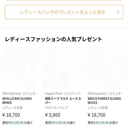
ゼリーバウム カット
麦わらパンダバウム
3層デザート 
（レモン＆紅茶）（432
（バナナ味）（540円）
ェ〜国産フル
レディースバッグのプレゼントをもっと見る
円）
り〜 3号（86
レディースファッションの人気プレゼント
スキンケアグッズ
スキンケアグッズを同梱してお届けします。
ハンドクリーム3本セッ
シャワージェル＆ハン
シャワージェ
ト【ありがとう】
ドクリーム（ピンクグ
ドクリーム（
（1,100円）
レープフルーツ）
ッシュローズ）（
（2,145円）
円）