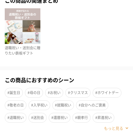
この商品の関連まとめ
頑丈でスタイリッシュなデザイン
丈夫なキャンバス地とナチュラルカラーが魅力のこのバッグは、
カジュアルな見た目ながらも洗練されたデザイン。ロゴ入りの持
退職祝い・送別会に贈
ち手がおしゃれなアクセントになっています。
りたい鉄板ギフト
この商品におすすめのシーン
選べる2カラー
#誕生日
#母の日
#お祝い
#クリスマス
#ホワイトデー
03 IVORY
#敬老の日
#入学祝い
#就職祝い
#自分へのご褒美
#退職祝い
#送別会
#還暦祝い
#親孝行
#昇進祝い
7603 BLACK/IVORY
#卒業祝い
#成人祝い
#彼女
#女友達
#女性
#妻