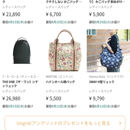
アールグレイ（HAPPY
アールグレイティー
フルーツティー
BIRTHDAY TO YOU）
（660円）
円）
（660円）
スイーツ
スイーツを同梱してお届けいたします。ギフトへの＋αにおすすめ
です。
Ungrid/アングリッドのプレゼントをもっと見る