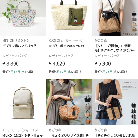
プリザーブドフラワー
プリザーブドフラワー
アミュレット 
ブーケ（ピンク）
ブーケ（ブルー）
ク）（1,500円
（2,580円）
（2,580円）
紅茶・コーヒー・スイーツ
紅茶・コーヒー・スイーツを同梱してお届けいたします。ギフト
への＋αにおすすめです。