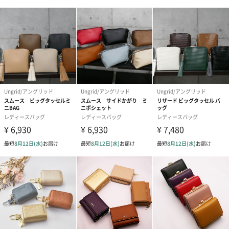
素材
綿
重量
580g
商品オプション情報
紙袋
お渡し用の紙袋です。
商品に合わせたサイズをお届けします。