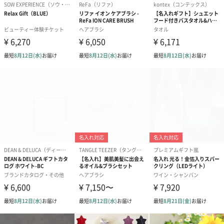
フラッグカプセル：イ
フラッグカプセル：イ
ショートイン
ンセンススティック
ンセンススティック
（GRAPE AND
（END）（880円）
（St.OSMANTHUS）
（880円）
（880円）
お酒
お酒を同梱してお届けいたします。
※20歳未満の方への酒類の販売はいたしません。