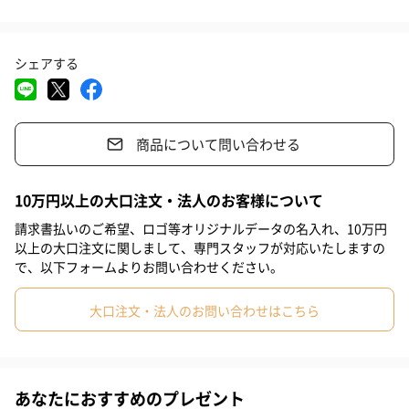
#母親
#祖母
#上司女性
#同僚女性
#女子大学生
#妹
「Ungrid アングリッド」
シェアする
#姉
#娘
#姪
#部下女性
#義母
#親戚女性
Live “un grid”
#20代前半
#20代後半
#30代
#40代
#50代
#60代
「枠に囚われず生きよう。」
着心地のよい服は心を豊かに、
商品について問い合わせる
#70代
#80代
#90代
個性あるデザインは日常に刺激を。
それらはあなたの毎日に幸せと自信をもたらすでしょう。
10万円以上の大口注文・法人のお客様について
自分らしい私 と 理想の私。
請求書払いのご希望、ロゴ等オリジナルデータの名入れ、10万円
Ungridはたくさんの女性達が「なりたい私へなる」
以上の大口注文に関しまして、専門スタッフが対応いたしますの
お手伝いができればと願っています。
で、以下フォームよりお問い合わせください。
今日もあなたが想い描いた自分を心から楽しめますように。
大口注文・法人のお問い合わせはこちら
商品詳細情報
あなたにおすすめのプレゼント
サイズ
幅45cm×高さ30.5cm×マチ15.5cm×持ち手110cm