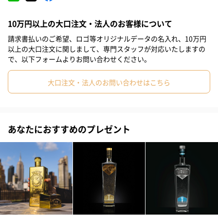
#親戚男性
#取引先女性
#取引先男性
#義母
#義父
10万円以上の大口注文・法人のお客様について
#部下女性
#部下男性
#娘
#息子
#姉
#妹
#兄
No.7 パイナップル&ココナッツ
請求書払いのご希望、ロゴ等オリジナルデータの名入れ、10万円
#弟
#彼女
#同僚女性
#上司男性
#上司女性
#祖父
以上の大口注文に関しまして、専門スタッフが対応いたしますの
で、以下フォームよりお問い合わせください。
No.8 アップル&アマレット
#祖母
#母親
#父親
#妻
#夫
#女性
#男性
大口注文・法人のお問い合わせはこちら
#男友達
#女友達
#彼氏
#20代前半
#20代後半
#30代
特別な日を彩るギフトBOX
#40代
#50代
#60代
#70代
#80代
#90代
見た目にも楽しい取っ手付きギフトBOXに、お気に入りのフレー
あなたにおすすめのプレゼント
バーやカラーを選んで。PLATINVM FRAGRANCESで、記憶に残る
ギフトを。
PLATINVM FRAGRANCES（プラチナム フレグランス）