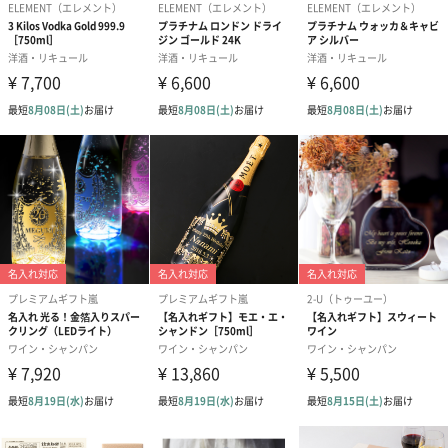
スペインの160年以上の歴史を持つ老舗ワインメーカーTAVASAが
生み出したスパークリングワイン「PLATINVM FRAGRANCES（プ
ラチナム フレグランス）」。
無数に散らばる”ラメ”で様々なシーンで華やかさを演出◎美味し
さだけでなく見た目でも楽しめる逸品です。
商品詳細情報
外装サイズ
幅26cm奥行き8.5cmX高さ27cm
アルコール度
8%
数
内容量
375ml（1本あたり）
配送方法
常温（ゆうパック）
ご注意事項
20歳未満の方への販売は致しません