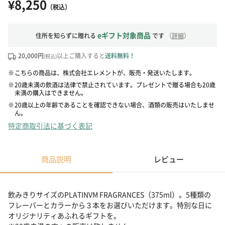
¥8,250
（税込）
eギフト対象商品
住所を知らずに贈れる
です
（
詳細
）
20,000円
以上ご購入すると
送料無料！
(税込)
※
こちらの商品は、株式会社エレメントが、販売・発送いたします。
※
20歳未満の飲酒は法律で禁止されています。プレゼントで贈る場合も20歳
未満の購入はできません。
※
20歳以上の年齢であることを確認できない場合、酒類の販売はいたしませ
ん。
特定商取引法に基づく表記
商品説明
レビュー
飲みきりサイズのPLATINVM FRAGRANCES（375ml）。5種類の
フレーバーとカラーから３本をお選びいただけます。特別な日に
オリジナリティあふれるギフトを。