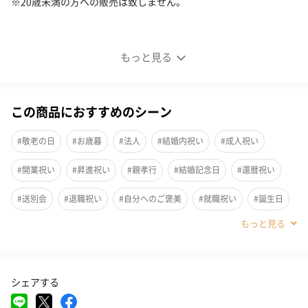
※20歳未満の方への販売は致しません。
お好みで選ぶ楽しみ
もっと見る
5種類のフレーバーとカラーから選べるPLATINVM
FRAGRANCES。贈り物にぴったりの一品を見つけ、大切な人への
思いを形にしましょう。
この商品におすすめのシーン
#敬老の日
#お歳暮
#法人
#結婚内祝い
#成人祝い
#開業祝い
#昇進祝い
#親孝行
#結婚記念日
#還暦祝い
フレーバーは全5種
#送別会
#退職祝い
#自分へのご褒美
#就職祝い
#誕生日
No.3 ローズ&オレンジ
#ホワイトデー
#バレンタイン
#クリスマス
#お中元
No.5 ストロベリー&ミント
#サプライズ
#パーティー
#記念日
#お礼
#お祝い
シェアする
#父の日
#母の日
#結婚祝い
#同僚男性
#親戚女性
No.6 バイオレット&ワイルドベリー