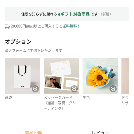
eギフト対象商品
住所を知らずに贈れる
です
（
詳細
）
20,000円
以上ご購入すると
送料無料！
(税込)
オプション
購入フォームにて選択いただけます
紙袋
メッセージカード
生花
ドライ
（通常・写真・グリ
リザー
ーティング）
商品説明
レビュー