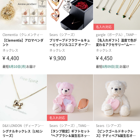
写真付きメッセージカ
写真付きメッセージカ
【誕生日】Hap
ード（680円）
ード（Thank you）ピ
Birthday ホ
ンク（680円）
刷なし）（11
生花
生花のブーケを同梱します。
※9-15時にご注文いただく場合、最短のお届け可能日が通常より
も1日遅くなります。
シーズンブーケ（ひま
ブーケ（ホワイトグリ
ブーケ（ピン