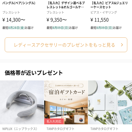
レディースアクセサリーのプレゼントをもっと見る
ゼリーバウム カット
麦わらパンダバウム
3層デザート 
（レモン＆紅茶）（432
（バナナ味）（540円）
ェ〜国産フル
円）
り〜 3号（86
価格帯が近いプレゼント
スキンケアグッズ
スキンケアグッズを同梱してお届けします。