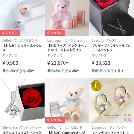
合は、紙袋との併用もおすすめです。
ダンボール装飾（ひま
ダンボール装飾（チュ
ダンボール装
わり）（720円）
ーリップ）（720円）
イトピンク×
ト）（580円）
紙袋
お渡し用の紙袋です。
商品に合わせたサイズをお届けします。