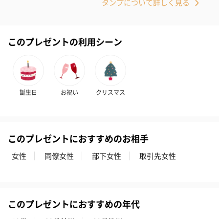
タンプについて詳しく見る
このプレゼントの利用シーン
いぶりがっことチーズ
ごろっとうまみ チーズ
しょっつるナッ
のオイル漬（981円）
のオイル漬（塩麹&レモ
円）
ン）（981円）
誕生日
お祝い
クリスマス
このプレゼントにおすすめのお相手
女性
同僚女性
部下女性
取引先女性
このプレゼントにおすすめの年代