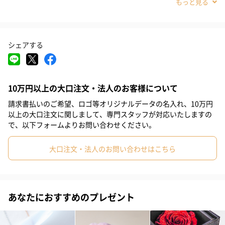
#10代
#20代前半
#20代後半
ボックスのカラーはブルーとホワイトのどちらかにてお届けいた
します。
シェアする
ボックスの指定は承りかねます。
10万円以上の大口注文・法人のお客様について
商品詳細情報
請求書払いのご希望、ロゴ等オリジナルデータの名入れ、10万円
以上の大口注文に関しまして、専門スタッフが対応いたしますの
ブランド
Delezhen
で、以下フォームよりお問い合わせください。
大口注文・法人のお問い合わせはこちら
商品オプション情報
お届けボックスオプション
あなたにおすすめのプレゼント
配送用のダンボールを装飾いたします。お相手のご住所に直接お
送りする際に人気のオプションです。お相手に直接手渡しする場