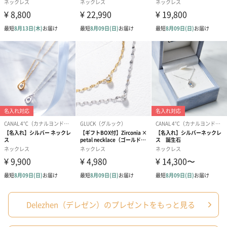
わり）（1,880円）
ーン）（1,650円）
（1,650円）
ドライフラワー・プリザーブドフラワー
自然のお花で作ったドライフラワー・プリザーブドフラワーを同
梱します。
一部花材が写真と異なる場合がございます。予めご了承くださ
い。パッケージに入れてお届けします。
プリザーブドフラワー
プリザーブドフラワー
アミュレット 
ブーケ（ピンク）
ブーケ（ブルー）
ク）（1,500円
Delezhen（デレゼン）のプレゼントをもっと見る
（2,580円）
（2,580円）