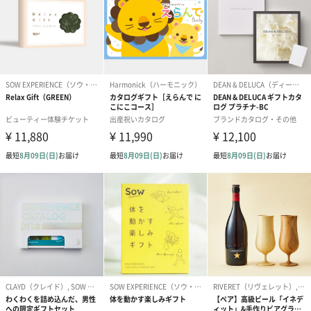
（ブルー）（748円）
（イエロー）（748円）
【Thank you】
円）
ハンドタオル・ハンカチ
ハンドタオル・ハンカチを同梱してお届けいたします。ギフトへ
の＋αにおすすめです。
花束ハンドタオル（ピ
花束ハンドタオル（ブ
花束ハンドタ
ンク）（1,760円）
ルー）（1,760円）
ワイト）（1,7