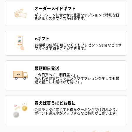
お酒を同梱してお届けいたします。
オーダーメイドギフト
※20歳未満の方への酒類の販売はいたしません。
ギフトシーンに合わせた豊富なオプションで特別な日
を彩るカスタマイズが可能です。
eギフト
お相手の住所を知らなくてもプレゼントをsnsなどでサ
プライズで贈ることができます。
プレミアムビール イネ
酔鯨 純米吟醸 吟麗
実楽山田錦 
最短即日発送
ディット（712円）
（704円）
酒（655円）
「今日買って、明日届く」。
名入れや豊富なラッピングやオプションを施しても最
短で翌日にお届けが可能です。
おつまみ・その他
買えば買うほどお得に
会員ランクに応じてお得なクーポンが受け取れたり、
お酒にぴったりのおつまみ・サプリを同梱してお届けいたしま
ポイント還元率がアップするなど特典がございます。
す。