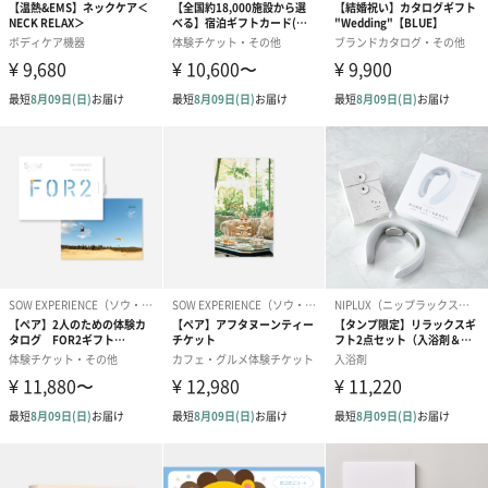
ハンドクリーム3本セッ
シャワージェル＆ハン
シャワージェ
ト【ありがとう】
ドクリーム（ピンクグ
ドクリーム（
（1,100円）
レープフルーツ）
ッシュローズ）（
（2,145円）
円）
リラックスグッズ
リラックスグッズを同梱してお届けします。
かき氷入浴剤4点セット
かき氷入浴剤4点セット
バスフラワー