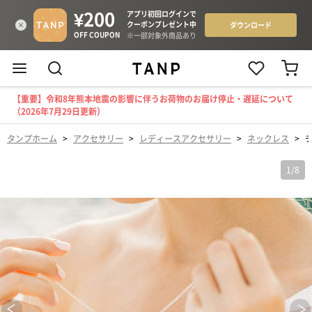
【重要】令和8年熊本地震の影響に伴うお荷物のお届け停止・遅延について
（2026年7月29日更新）
タンプホーム
>
アクセサリー
>
レディースアクセサリー
>
ネックレス
>
1
/
8