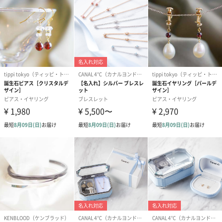
への＋αにおすすめです。
アールグレイ（HAPPY
アールグレイティー
フルーツティー
BIRTHDAY TO YOU）
（660円）
円）
（660円）
スイーツ
スイーツを同梱してお届けいたします。ギフトへの＋αにおすすめ
です。