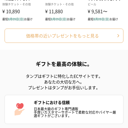
キャンドル・お香
キャンドル・お香を同梱してお届けいたします。
価格帯の近いプレゼントをもっと見る
ギフトを最高の体験に。
タンプはギフトに特化したECサイトです。
フラッグカプセル：イ
フラッグカプセル：イ
ショートイン
あなたの大切な方へ。
ンセンススティック
ンセンススティック
（GRAPE AND
プレゼントはタンプがお手伝いします。
（END）（880円）
（St.OSMANTHUS）
（880円）
（880円）
ギフトにおける信頼
日本最大級のギフト専門通販
手厚いカスタマーサポートで柔軟な対応やバイヤー厳
選ギフトがございます。
お酒