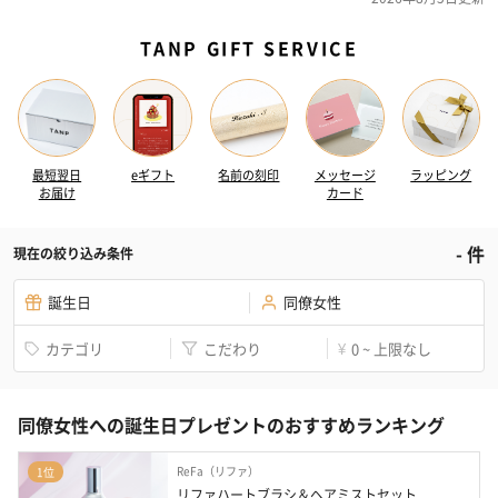
TANP GIFT SERVICE
最短翌日
eギフト
名前の刻印
メッセージ
ラッピング
お届け
カード
-
件
現在の絞り込み条件
誕生日
同僚女性
カテゴリ
こだわり
0 ~ 上限なし
¥
同僚女性への誕生日プレゼントのおすすめランキング
ReFa（リファ）
1位
リファハートブラシ＆ヘアミストセット