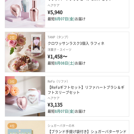
ヘアケア
¥5,940
最短
8月07日(金)
お届け
TANP（タンプ）
2位
クロワッサンラスク3個入 ラフィネ
洋菓子・スイーツ
¥1,458〜
最短
8月08日(土)
お届け
ReFa（リファ）
3位
【ReFaギフトセット】リファハートブラシ＆ギ
フトスリーブセット
ヘアケア
¥3,135
最短
8月07日(金)
お届け
シュガーバターの木
4位
【ブランド手提げ袋付き】シュガーバターサンド