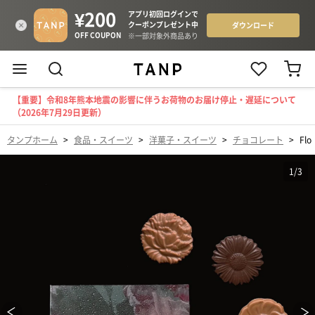
【重要】令和8年熊本地震の影響に伴うお荷物のお届け停止・遅延について
（2026年7月29日更新）
タンプホーム
>
食品・スイーツ
>
洋菓子・スイーツ
>
チョコレート
>
Fl
1
/
3