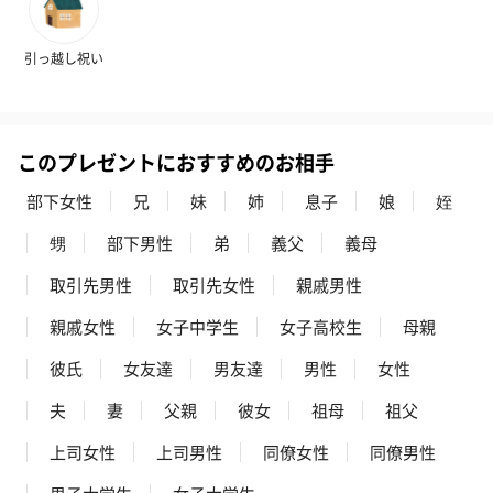
引っ越し祝い
プレミアムビール イネ
酔鯨 純米吟醸 吟麗
実楽山田錦 
ディット（712円）
（704円）
酒（655円）
このプレゼントにおすすめのお相手
部下女性
兄
妹
姉
息子
娘
姪
おつまみ・その他
甥
部下男性
弟
義父
義母
お酒にぴったりのおつまみ・サプリを同梱してお届けいたしま
す。
取引先男性
取引先女性
親戚男性
親戚女性
女子中学生
女子高校生
母親
彼氏
女友達
男友達
男性
女性
夫
妻
父親
彼女
祖母
祖父
上司女性
上司男性
同僚女性
同僚男性
いぶりがっことチーズ
ごろっとうまみ チーズ
しょっつるナッ