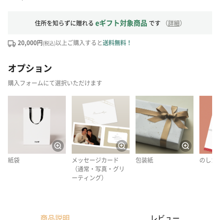
eギフト対象商品
住所を知らずに贈れる
です
（
詳細
）
20,000円
以上ご購入すると
送料無料！
(税込)
オプション
購入フォームにて選択いただけます
紙袋
メッセージカード
包装紙
のしカ
（通常・写真・グリ
ーティング）
商品説明
レビュー