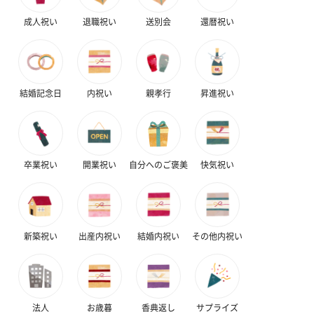
ハンドタオル・ハンカチを同梱してお届けいたします。ギフトへ
成人祝い
退職祝い
送別会
還暦祝い
の＋αにおすすめです。
結婚記念日
内祝い
親孝行
昇進祝い
花束ハンドタオル（ピ
花束ハンドタオル（ブ
花束ハンドタ
卒業祝い
開業祝い
自分へのご褒美
快気祝い
ンク）（1,760円）
ルー）（1,760円）
ワイト）（1,7
新築祝い
出産内祝い
結婚内祝い
その他内祝い
キャンドル・お香
キャンドル・お香を同梱してお届けいたします。
法人
お歳暮
香典返し
サプライズ