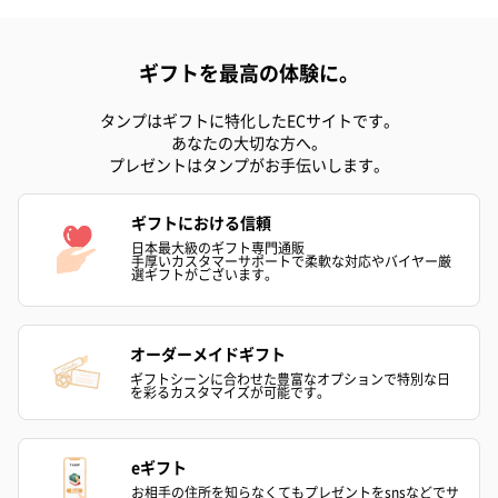
ゼリーバウム カット
麦わらパンダバウム
3層デザート 
（レモン＆紅茶）（432
（バナナ味）（540円）
ェ〜国産フル
ギフトを最高の体験に。
円）
り〜 3号（86
タンプはギフトに特化したECサイトです。
あなたの大切な方へ。
スキンケアグッズ
プレゼントはタンプがお手伝いします。
スキンケアグッズを同梱してお届けします。
ギフトにおける信頼
日本最大級のギフト専門通販
手厚いカスタマーサポートで柔軟な対応やバイヤー厳
選ギフトがございます。
オーダーメイドギフト
ギフトシーンに合わせた豊富なオプションで特別な日
を彩るカスタマイズが可能です。
ハンドクリーム3本セッ
シャワージェル＆ハン
シャワージェ
ト【ありがとう】
ドクリーム（ピンクグ
ドクリーム（
（1,100円）
レープフルーツ）
ッシュローズ）（
eギフト
（2,145円）
円）
お相手の住所を知らなくてもプレゼントをsnsなどでサ