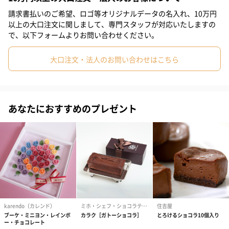
来ればとても嬉しいです。
請求書払いのご希望、ロゴ等オリジナルデータの名入れ、10万円
#部下女性
#兄
#妹
#姉
#息子
#娘
#姪
#甥
以上の大口注文に関しまして、専門スタッフが対応いたしますの
で、以下フォームよりお問い合わせください。
#部下男性
#弟
#義父
#義母
#取引先男性
商品詳細情報
大口注文・法人のお問い合わせはこちら
#取引先女性
#親戚男性
#親戚女性
#女子中学生
外装サイズ
幅11cmX縦8cmX高さ1.7cm
賞味期限
お届けから1か月以上
#女子高校生
#母親
#彼氏
#女友達
#男友達
#男性
アレルゲン情
一部に乳成分・大豆を含む
あなたにおすすめのプレゼント
#女性
#夫
#妻
#父親
#彼女
#祖母
#祖父
報
原材料
キャラメル：砂糖(EU製造)、カカオバター、キャラメ
#上司女性
#上司男性
#同僚女性
#同僚男性
#男子大学生
ル（脱脂粉乳、乳清、砂糖、バター）、全粉乳、カカ
オ豆/乳化剤（大豆由来）、香料、(一部に乳成分・大
#女子大学生
#10代
#20代前半
#20代後半
#30代
豆を含む)
ビター：カカオ豆(中南米アフリカ産)、砂糖、カカオ
#40代
#50代
#60代
#70代
#80代
#90代
バター/バニラ香料、乳化剤、(一部に大豆を含む)
個包装有無
1枚ずつ個包装されています
内容量／数量
ビター2枚、キャラメル2枚