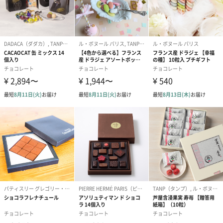
送りする際に人気のオプションです。お相手に直接手渡しする場
合は、紙袋との併用もおすすめです。
ダンボール装飾（ひま
ダンボール装飾（チュ
ダンボール装
わり）（720円）
ーリップ）（720円）
イトピンク×
ト）（580円）
紙袋
お渡し用の紙袋です。
商品に合わせたサイズをお届けします。