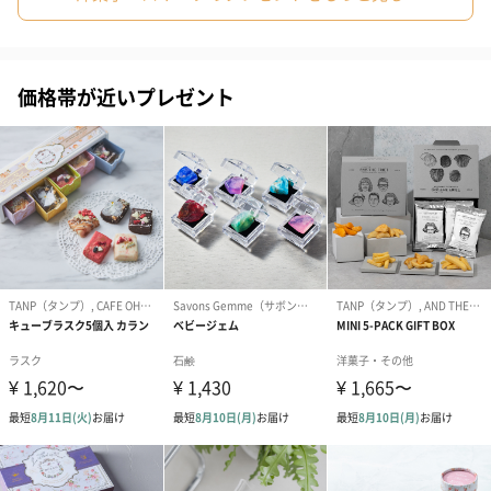
も1日遅くなります。
価格帯が近いプレゼント
シーズンブーケ（ひま
ブーケ（ホワイトグリ
ブーケ（ピン
わり）（1,880円）
ーン）（1,650円）
（1,650円）
ドライフラワー・プリザーブドフラワー
自然のお花で作ったドライフラワー・プリザーブドフラワーを同
梱します。
一部花材が写真と異なる場合がございます。予めご了承くださ
い。パッケージに入れてお届けします。