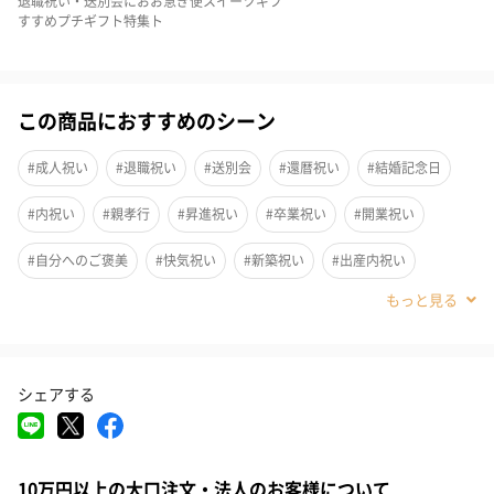
退職祝い・送別会にお
お急ぎ便スイーツギフ
い。
すすめプチギフト特集
ト
キャラメル2枚・ビター2枚
この商品におすすめのシーン
デイジーやローズ、ポピーなど異なるお花のデザインチョコレー
#成人祝い
#退職祝い
#送別会
#還暦祝い
#結婚記念日
トをキャラメル2枚、ビター2枚でセットにしました。
#内祝い
#親孝行
#昇進祝い
#卒業祝い
#開業祝い
個包装もされているため、1枚ずつお配りいただくことも可能で
す。
#自分へのご褒美
#快気祝い
#新築祝い
#出産内祝い
#結婚内祝い
#その他内祝い
#法人
#お歳暮
#香典返し
#サプライズ
#結婚祝い
#出産祝い
#母の日
#父の日
Philly chocolate(フィリーチョコレート)
シェアする
#お祝い
#お礼
#記念日
#パーティー
#誕生日
お届けするチョコレートが迎える様々なシーンを想像し、ドキド
キしながらPhillyをつくりました。
#お中元
#クリスマス
#バレンタイン
#ホワイトデー
誰かに気持ちを伝える時に、Phillyのチョコレートがお手伝いを出
10万円以上の大口注文・法人のお客様について
#敬老の日
#入学祝い
#就職祝い
#引っ越し祝い