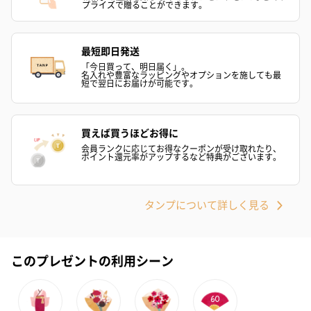
プライズで贈ることができます。
リラックスグッズ
最短即日発送
リラックスグッズを同梱してお届けします。
「今日買って、明日届く」。
名入れや豊富なラッピングやオプションを施しても最
短で翌日にお届けが可能です。
買えば買うほどお得に
会員ランクに応じてお得なクーポンが受け取れたり、
ポイント還元率がアップするなど特典がございます。
かき氷入浴剤4点セット
かき氷入浴剤4点セット
バスフラワー
タンプについて詳しく見る
（ブルー）（748円）
（イエロー）（748円）
【Thank you】
円）
このプレゼントの利用シーン
ハンドタオル・ハンカチ