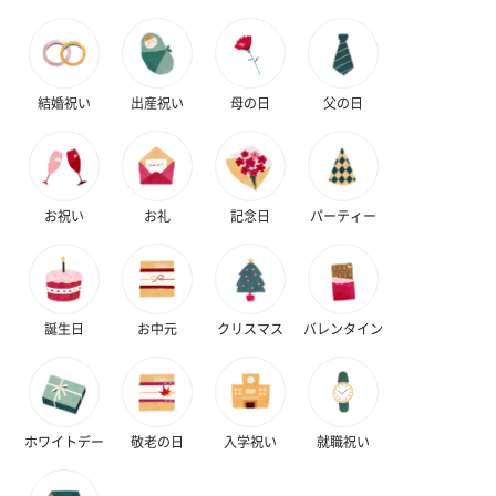
結婚祝い
出産祝い
母の日
父の日
フラッグカプセル：イ
フラッグカプセル：イ
ショートイン
ンセンススティック
ンセンススティック
（GRAPE AND
（END）（880円）
（St.OSMANTHUS）
（880円）
（880円）
お祝い
お礼
記念日
パーティー
お酒
誕生日
お中元
クリスマス
バレンタイン
お酒を同梱してお届けいたします。
※20歳未満の方への酒類の販売はいたしません。
ホワイトデー
敬老の日
入学祝い
就職祝い