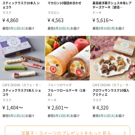
出産祝いちょい足しギフト
出産祝いギフトへの＋αにおすすめです。お母様にもお子様にも嬉
しいギフトオプションをご用意いたしました。
商品と同梱してお届けいたします。
絵本&うさぎ（ピンク）
ノンカフェインフルー
葉酸入りデカ
（2,702円）
ツティー（562円）
ヒー（875円）
生花
生花のブーケを同梱します。
※9-15時にご注文いただく場合、最短のお届け可能日が通常より
洋菓子・スイーツのプレゼントをもっと見る