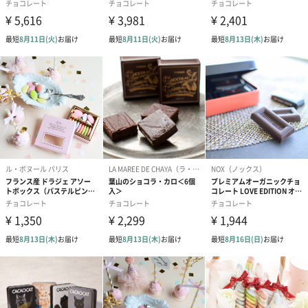
配送について
・本商品は出荷時の気温によって常温便またはクール
便（冷蔵）で発送いたします。
・クール便の発送不可地域（小笠原諸島・伊豆諸島）
へのお届けはできかねます。ご注文いただいた際には
キャンセルにて対応させていただきます。
・クール便の保管期限は初回お届け日から3日間程度で
ございます。お早めにお受け取りくださいますようお
願いいたします。
・長期不在/住所不明等により保管期限内にお受け取り
いただけなかった場合、再配送やご返金は承っており
ません。何卒ご理解の程お願い申し上げます。
・同一カートにて本商品と他TANP発送商品をご注文い
ただいた場合は、原則同梱の上クール便（冷蔵）にて
発送させていただきます。
※商品によっては箱を分け、クール便と通常便でそ
れぞれ分けて発送する場合がございます。
商品オプション情報
お届けボックスオプション
配送用のダンボールを装飾いたします。お相手のご住所に直接お