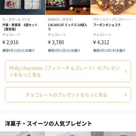
写真付きメッセージカ
写真付きメッセージカ
【誕生日】Hap
ード（680円）
ード（Thank you）ピ
Birthday ホ
ンク（680円）
刷なし）（11
包装紙
ラッピングを施してお届けいたします。
Philly chocolate（フィリーチョコレート）のプレゼン
トをもっと見る
チョコレートのプレゼントをもっと見る
洋菓子・スイーツの人気プレゼント
ゴールド（390円）
ピンク（390円）
グリーン（39