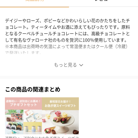
デイジーやローズ、ポピーなどかわいらしい花のかたちをしたチ
ョコレート。ティータイムやお酒に添えてもぴったりです。原料
となるクーベルチュールチョコレートには、高級チョコレートと
して有名なヴァローナ社のものを贅沢に100％使用しています。
※本商品は出荷時の気温によって常温便またはクール便（冷蔵）
で発送いたします。
※クール便の発送不可地域（小笠原諸島・伊豆諸島）へのお届け
もっと見る
はできかねます。
お花のかたちをしたチョコレート
この商品の関連まとめ
素敵なお洋服やジュエリーをみつけたときのときめき。そんな素
敵な瞬間をチョコレートをもらったとき、そして贈ったときに感
じてもらえたら。
ちょっとしたお祝いやお礼に、かわいくて、おいしい、まるで
「ファッション感覚」のギフトチョコレートをお楽しみくださ