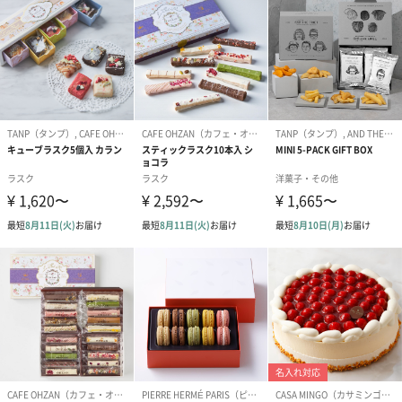
のしカード
商品の形質上、のしを直接添付できない商品にのし風のカードを
同梱します。
※のし下はご記入いただけません。
※カードのデザインは一部変更する場合があります。
結婚祝い（御結婚御
出産祝い（御出産御
内祝い_蝶結び
祝）（110円）
祝）（110円）
（110円）