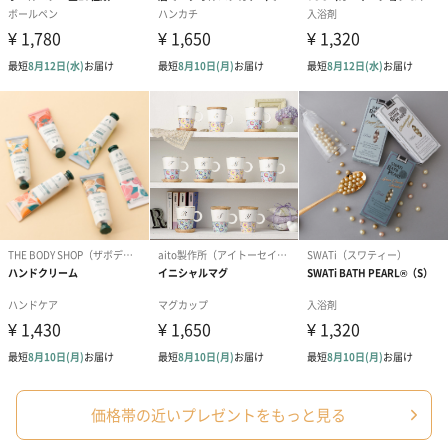
アールグレイ（HAPPY
アールグレイティー
フルーツティー
BIRTHDAY TO YOU）
（660円）
円）
（660円）
スイーツ
スイーツを同梱してお届けいたします。ギフトへの＋αにおすすめ
です。
価格帯の近いプレゼントをもっと見る