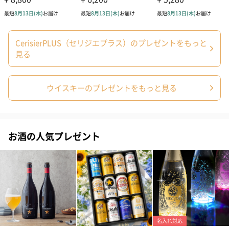
様々な記念日やお祝いに、高級ウィスキーにオリジナルの名前や
メッセージをしっかりと刻印します。
CerisierPLUS（セリジエプラス）のプレゼントをもっと
見る
商品詳細情報
アルコール度
ウイスキーのプレゼントをもっと見る
40度
数
原材料
モルト、グレーン
内容量／数量
750ml
お酒の人気プレゼント
生産者
マクドナルド・グリーンリース社
生産地
イギリス/スコットランド
タイプ
ブレンデッド・ウイスキー
注意事項
20歳未満の飲酒は法律で禁止されています。