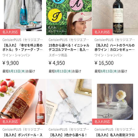
砂でボトルに彫刻を施しているのでプリントラベルにはない重厚
感があります。ひとつひとつ手作業で丁寧彫刻されていく美しい
ボトルは、褪せることのない印象に残る贈り物となります。
セリジエプラスでは一つ一つ手作業でお名前やメッセージを砂で
彫刻します。彫刻したあとは白彩を施すことで、凹凸を感じる高
級感のあるボトルが完成します。プリントしたラベルにはない重
厚感が際立ちます。もちろんその場で開けて飲むこともできます
が、インテリアとして飾るのもオススメです。
退職のお祝いや父の日、お誕生日や賞品、古希のお祝いなどに選
ばれる特別な記念日専用のギフトです。
彫刻デザインについて