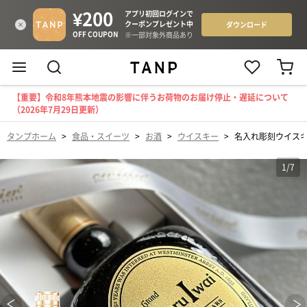
【重要】令和8年熊本地震の影響に伴うお荷物のお届け停止・遅延について
（2026年7月29日更新）
タンプホーム
>
食品・スイーツ
>
お酒
>
ウイスキー
>
名入れ彫刻ウイスキ
1
/
7