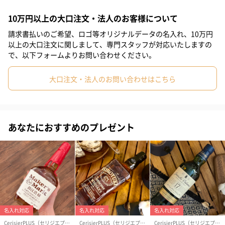
#弟
#彼女
#同僚女性
#上司男性
#上司女性
#祖父
そんな伝説の人物の名をブランド名に冠したのはその長寿を「ウ
10万円以上の大口注文・法人のお客様について
イスキーの熟成に」、培われた叡智を「ブレンド技術」になぞら
#祖母
#母親
#父親
#妻
#夫
#女性
#男性
請求書払いのご希望、ロゴ等オリジナルデータの名入れ、10万円
えたためと言われています。
以上の大口注文に関しまして、専門スタッフが対応いたしますの
#男友達
#女友達
#彼氏
#20代前半
#20代後半
#30代
で、以下フォームよりお問い合わせください。
#40代
#50代
#60代
#70代
#80代
#90代
大口注文・法人のお問い合わせはこちら
発祥の地はロンドン。1871年にグリーンリースブラザー社がスコ
ットランド各地の蒸溜所のウイスキーの魅力を融合させ、理想の
ブレンデッドウイスキーづくりを追求し続けました。その結果唯
一無二の味わいをもつオールドパーが誕生したのです。
あなたにおすすめのプレゼント
香り
12年以上熟成された原酒のみブレンドされており、上品な甘さと
よりスコッチウイスキーらしいナッツを思わせる香ばしいスモー
キーな香り。