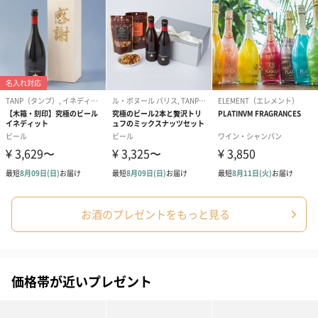
Congratulations！ おめ
Thank you！ ありがと
Happy Birth
でとうございます（220
うございました（220
生日おめでと
円）
円）
ます（220円）
デザイン確認
お酒のプレゼントをもっと見る
価格帯が近いプレゼント
希望する（1,650円）