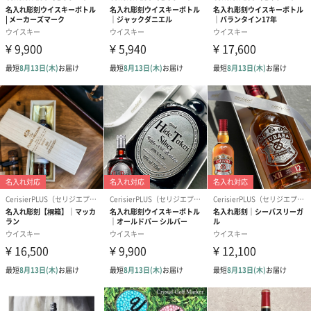
味わい
上品な甘さを感じる香り、奥行きのあるかすかにスモーキーな余
韻、柔らかな味わい。
唯一無二のギフトはすべて手作業で製作しております。
プロがお客様のご要望に合わせたデザインをつくり、ひとつひと
つの作品に砂を吹き付けて刻印、金彩や銀彩を施し唯一無二のギ
フトに仕上げていきます。「セリジエプラスに頼んでよかっ
た。」と言ってもらえるように、一つ一つ丁寧に仕上げていきま
す。
半永久的に色あせない美しい仕上がりを追求し、ストーリーを喚
起させる作品作りを手掛けています。