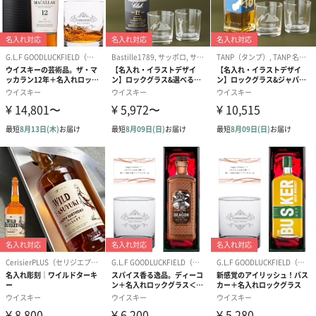
結婚や誕生日、還暦祝い、父の日や母の日などの一生に一度の特
別な記念日のために、「自分が受け取ったら絶対嬉しい！」そん
なギフトをつくりたい、一人でも多くの方に「渡してよかった」
と思えるギフトを販売したい、そんな想いをこめてこのショップ
が誕生しました。
1.生産性や効率よりも、品質を優先して心をこめておつくりしま
す。
2.ネットショップなのに顔が見えるような関係を築けるお店づく
りがモットーです。お客様からのご質問やご要望に真摯に、迅速
にお応えします。
特別な記念日に
御誕生日や退職祝い、父の日の贈り物、上司の方への感謝の気持
ちを表すギフトとして、ご結婚記念日やご両親への贈り物として