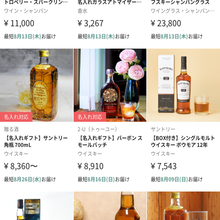
伝えたいメッセージ、彫刻したいお名前や記念日のお日付など
を、全体のバランスを見ながら専門のスタッフが配置していくの
で安心です。
文字数は若干超過しても彫刻は可能です。10文字以上超過する場
合は、ボトルにバランスを見てお入れしますが、文字のサイズは
小さくなるので予めご了承ください。
デザイン確認サービス
デザイン確認サービスのよくある質問
【デザイン確認メールはいつ届く？】
デザイン確認のオプションをご選択いただいた場合は、製作に入
る前にデザインのイメージ画像を製作し、メールにてお送りいた
します。
営業日、営業時間の関係上、明確なメールお送り日は事前にご案