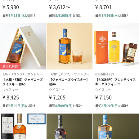
ていただいております。
【購入後にやっぱりデザイン確認がしたくなった！】
ご注文後にオプションの追加はできかねますので、デザイン確認
を後から追加することもできかねてしまいます。
【デザイン確認はどこで申し込む？】
購入お手続きの際にオプションでご選択がいただけます。
CerisierPLUS（セリジエプラス）
「セリジエプラス」はひと手間かけた名入れ商品の企画、製作販
売を手掛けるギフトショップ専門店です。名入れグラスやボトル
商品はサンドブラストと呼ばれる技法で、細かな砂を高速で吹き
付けて、すりガラス状の模様を彫り、さらにそこに金や銀の彩色
を行っております。