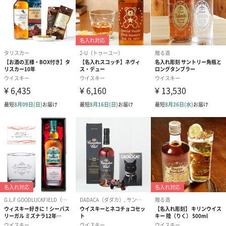
内をいたしかねます。
【期日に間に合わなかったらどうなる？】
デザインのイメージ画像をメールにてお送りする際、メール内に
期日を記載いたします。
メールに記載された期日までにお返事をいただけなかった場合は
お届け希望日を優先させていただくため、お送りしたイメージ画
像のデザインにて制作を開始いたします。
期日以降の修正や変更などはできかねますので、ご了承ください
ませ。
【修正回数の制限はある？】
修正回数の制限は設けておりません。
しかしながら、デザインの修正が可能となるのは、イメージ画像
をお送りしたメールに記載された期限までとなります。
【デザイン確認後のキャンセルは可能？】
デザイン確認のメールをお送りした後のキャンセルはお断りさせ