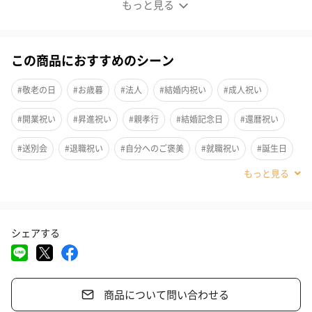
もっと見る
名入れ彫刻ウイスキーボトル｜オールドパー ゴールド
この商品におすすめのシーン
「大切な人と大切な時間を…」その真ん中にいつもある「オール
#敬老の日
#お歳暮
#法人
#結婚内祝い
#成人祝い
ドパー」
#開業祝い
#昇進祝い
#親孝行
#結婚記念日
#還暦祝い
明治時代の日本でかつて、西洋文化の象徴として日本に持ち帰ら
れたのがオールドパーと言われています。上流階級の社交の場に
#送別会
#退職祝い
#自分へのご褒美
#就職祝い
#誕生日
は欠かせないブランドとなりました。
オールドパーの斜めに立つボトルを一度は目にしたことがあるの
#ホワイトデー
#バレンタイン
#クリスマス
#お中元
ではないでしょうか？
#サプライズ
#パーティー
#記念日
#お礼
#お祝い
この斜めに立つボトルを「倒れない」「右肩上がり」の験担ぎと
して、歴代の宰相、芸術家などの名士に愛されたもっとも有名な
シェアする
#父の日
#母の日
#結婚祝い
#同僚男性
#親戚女性
スコッチウイスキー・ブランドです。
#親戚男性
#取引先女性
#取引先男性
#義母
#義父
「オールドパー」という名の由来は「英国史上最長寿の人」とし
商品について問い合わせる
#部下女性
#部下男性
#娘
#息子
#姉
#妹
#兄
て語り継がれている人物：トーマス・パー(Thomas Parr)の愛称。