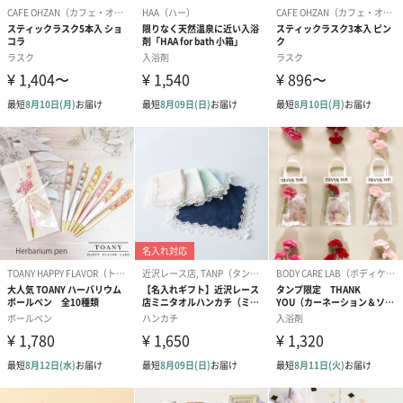
フラワーテディベア
テディベア（バニラ）
テディベア（
（2,390円）
（1,760円）
ル）（1,760円
紅茶・コーヒー・スイーツ
紅茶・コーヒー・スイーツを同梱してお届けいたします。ギフト
への＋αにおすすめです。
アールグレイ（HAPPY
アールグレイティー
フルーツティー
BIRTHDAY TO YOU）
（660円）
円）
（660円）