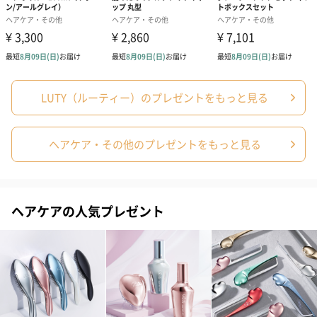
メッセージカード（通常・写真・グリーティング）
誕生日や結婚祝い・出産祝いなど、様々なシーンのメッセージカ
ードを同梱します。
メッセージカードや封筒のデザインは一部変更する場合がありま
す。
LUTY（ルーティー）のプレゼントをもっと見る
ヘアケア・その他のプレゼントをもっと見る
ヘアケアの人気プレゼント
写真付きメッセージカ
写真付きメッセージカ
【誕生日】Hap
ード（680円）
ード（Thank you）ピ
Birthday ホ
ンク（680円）
刷なし）（11