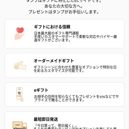
あなたの大切な方へ。
スキンケアグッズ
プレゼントはタンプがお手伝いします。
スキンケアグッズを同梱してお届けします。
ギフトにおける信頼
日本最大級のギフト専門通販
手厚いカスタマーサポートで柔軟な対応やバイヤー厳
選ギフトがございます。
オーダーメイドギフト
ギフトシーンに合わせた豊富なオプションで特別な日
を彩るカスタマイズが可能です。
ハンドクリーム3本セッ
シャワージェル＆ハン
シャワージェ
ト【ありがとう】
ドクリーム（ピンクグ
ドクリーム（
（1,100円）
レープフルーツ）
ッシュローズ）（
eギフト
（2,145円）
円）
お相手の住所を知らなくてもプレゼントをsnsなどでサ
プライズで贈ることができます。
リラックスグッズ
最短即日発送
リラックスグッズを同梱してお届けします。
「今日買って、明日届く」。
名入れや豊富なラッピングやオプションを施しても最