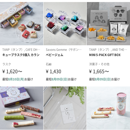
プリザーブドフラワー
プリザーブドフラワー
アミュレット 
ブーケ（ピンク）
ブーケ（ブルー）
ク）（1,500円
（2,580円）
（2,580円）
ぬいぐるみ
愛らしいぬいぐるみを同梱してお届けします。
誕生日・記念日・出産祝いなどのシーンにおすすめです。