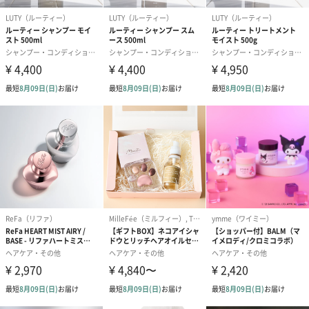
楽天ランキング1位24冠獲得。口コミでは、使用後の髪の手触りや
香りに定評があります。
商品詳細情報
外装サイズ
幅3cmX縦3cmX高さ7.3cm
成分
シクロペンタシロキサン、ジメチコン、ホホバ種子
油、イソステアロイル加水分解シルク、セラミドＮ
Ｇ、スクワラン、イソステアロイル 加水分解コラーゲ
ン、ラミナリアオクロロイカエキス、アルガニアスピ
ノサ核油、マカデミア種子油、オリーブ果実油、カニ
ナバラ果実油、 ヘマトコッカスプルビアリス油、ダイ
ズ油、シア脂、コメ胚芽油、ニンジン根エキス、ジエ
チルアミノヒドロキシベンゾイル安息香酸ヘキシル、
メトキシケイヒ酸エチルヘキシル、トコフェロール、
イソステアリン酸、トリ ( カプリル酸／カプリン酸 )
グリセリル、ラウロイルグルタミン酸ジ ( フィトステ
リル／オクチルドデシル )、コレステロール、ラノリン
脂肪酸、イソステアリルアルコール、香料
サイズ
30ml