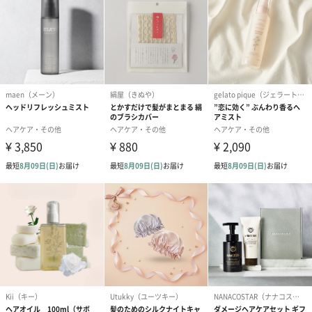
ダンボール装飾（ひま
ダンボール装飾（チュ
ダンボール装
わり）（720円）
ーリップ）（720円）
イトピンク×
ト）（580円）
紙袋
お渡し用の紙袋です。
商品に合わせたサイズをお届けします。
あり（280円）