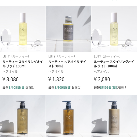
めております。
敏感肌でも安心の9種のフリー
パラベンフリー/硫酸系フリー/カオチン界面活性剤フリー/石油系
界面活性剤フリー/
アルコールフリー/エタノールフリー/合成着色料フリー/合成防腐
剤フリー/合成ポリマーフリー
LUTY（ルーティー）
サロンクオリティ×肌へのやさしさを追求したヘアケアブランド
です。
髪内部の水分量に着目し、くせ・広がり・パサつきなど大人女性
が悩む髪悩みを根本から改善することを目標にしています。