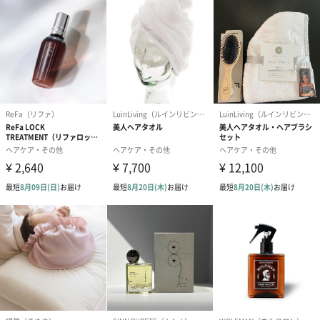
ご使用上／安
・お肌に異常が生じていないかよく注意して使用して
全上の注意
ください。
・お肌に合わないとき即ち次のような場合には、使用
を中止してください。そのまま化粧品類の使用を続け
ますと、症状を悪化させることがありますので、皮膚
科専門医等にご相談されることをおすすめします。
（1）使用中、赤味、はれ、かゆみ、刺激、色抜け（白
斑等）や黒ずみ等の異常があらわれた場合
（2）使用したお肌に、直射日光があたって上記のよう
な異常があらわれた場合・傷やはれもの、湿疹等、異
常のある部位にお使いにならないでください。
・目に入った時は、すぐに洗い流してください。
・高温や直射日光に当たる場所、幼小児の手の届く場
所には保管しないでください。
・天然由来成分を配合しているため、温度の変化等で
まれにオリや沈殿物が発生することがありますが、 製
品の品質や安全性には問題ありません。
・紫外線の影響により変色する場合がありますが、品
質には問題ありません。
・石油ファンヒーターを使用中の部屋で使用しないで
ください。点火不良や、途中消火の原因となる場合が
あります。
並行輸入品か
否
否か