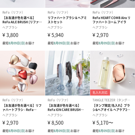
ラッピング
ギフトラッピングを施してお届けします。
コットン巾着 【誕生
コットン巾着 【誕生
コットン巾着 
日】（グレー）S（550
日】（スモーキーピン
とう】 S（55
円）
ク）S（550円）
生花
生花のブーケを同梱します。
※9-15時にご注文いただく場合、最短のお届け可能日が通常より
も1日遅くなります。