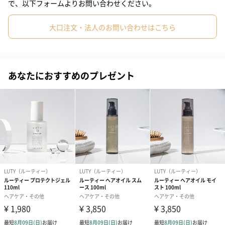
ゴールデンホホバオイルで髪にツヤを
で、以下フォームよりお問い合わせください。
人間の皮脂に近い「ワックスエステル」を主成分に持つホホバか
大口注文・法人のお問い合わせはこちら
ら抽出するオイルを配合。ビタミンA、ビタミンE、アミノ酸など
の栄養を多く含み、しなやかな艶髪へと導きます。
あなたにおすすめのプレゼント
べたつかない使用感
ヘアオイル特有のべたつきや手残りを解消。思わず触りたくなる
サラサラ髪に。使用したその日から感動の指通りを体験していた
だけます。
毎日使いたくなる優しい香り
時間の経過とともに変化するフローラルムスクの香りが定評を集