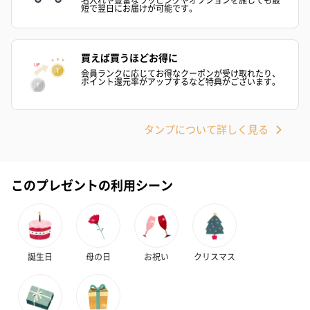
短で翌日にお届けが可能です。
買えば買うほどお得に
会員ランクに応じてお得なクーポンが受け取れたり、
ポイント還元率がアップするなど特典がございます。
かき氷入浴剤4点セット
かき氷入浴剤4点セット
バスフラワー
タンプについて詳しく見る
（ブルー）（748円）
（イエロー）（748円）
【Thank you】
円）
このプレゼントの利用シーン
ハンドタオル・ハンカチ
ハンドタオル・ハンカチを同梱してお届けいたします。ギフトへ
誕生日
母の日
お祝い
クリスマス
の＋αにおすすめです。