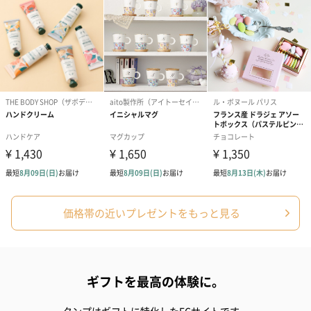
スイーツ
スイーツを同梱してお届けいたします。ギフトへの＋αにおすすめ
です。
価格帯の近いプレゼントをもっと見る
ゼリーバウム カット
麦わらパンダバウム
3層デザート 
（レモン＆紅茶）（432
（バナナ味）（540円）
ェ〜国産フル
ギフトを最高の体験に。
円）
り〜 3号（86
タンプはギフトに特化したECサイトです。