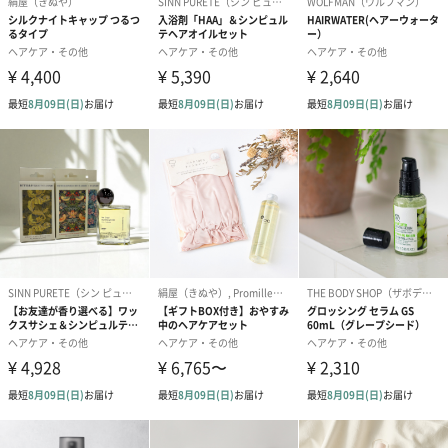
内容量／内容
30ml／液体
物
使用期限表示
無
有無
商品オプション情報
お届けボックスオプション
配送用のダンボールを装飾いたします。お相手のご住所に直接お
送りする際に人気のオプションです。お相手に直接手渡しする場
合は、紙袋との併用もおすすめです。