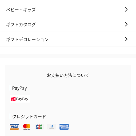
ベビー・キッズ
ギフトカタログ
おつまみ・その他
お酒にぴったりのおつまみ・サプリを同梱してお届けいたしま
ギフトデコレーション
す。
お支払い方法について
PayPay
いぶりがっことチーズ
ごろっとうまみ チーズ
しょっつるナッ
のオイル漬（981円）
のオイル漬（塩麹&レモ
円）
ン）（981円）
クレジットカード