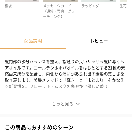
紙袋
メッセージカード
ラッピング
生花
（通常・写真・グリ
ーティング）
商品説明
レビュー
髪内部の水分バランスを整え、指通りの良いサラサラ髪に導くヘ
アオイルです。ゴールデンホホバオイルをはじめとする21種の天
然由来成分を配合し、内側から潤いがあふれ出す素髪の美しさを
取り戻します。美髪メソッドで「輝き」と「まとまり」をかなえ
る新習慣を。フローラル・ムスクの爽やかで優しい香り。
ルーティー ヘアオイル スムース 30ml
もっと見る
軟毛・細毛で絡まりやすい髪向け
この商品におすすめのシーン
くせ・広がり・パサつき・ごわつき…