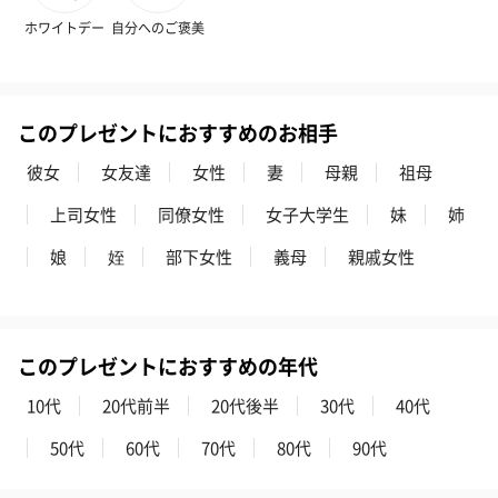
ホワイトデー
自分へのご褒美
このプレゼントにおすすめのお相手
花束ハンドタオル（ピ
花束ハンドタオル（ブ
花束ハンドタ
ンク）（1,760円）
ルー）（1,760円）
ワイト）（1,7
彼女
女友達
女性
妻
母親
祖母
上司女性
同僚女性
女子大学生
妹
姉
娘
姪
部下女性
義母
親戚女性
キャンドル・お香
キャンドル・お香を同梱してお届けいたします。
このプレゼントにおすすめの年代
10代
20代前半
20代後半
30代
40代
50代
60代
70代
80代
90代