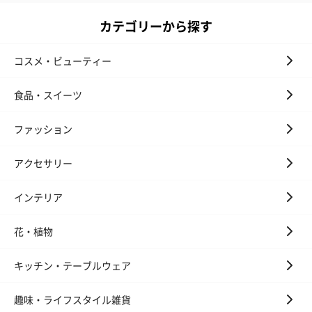
フラッグカプセル：イ
フラッグカプセル：イ
ショートイン
カテゴリーから探す
ンセンススティック
ンセンススティック
（GRAPE AND
（END）（880円）
（St.OSMANTHUS）
（880円）
（880円）
コスメ・ビューティー
食品・スイーツ
お酒
ファッション
お酒を同梱してお届けいたします。
※20歳未満の方への酒類の販売はいたしません。
アクセサリー
インテリア
花・植物
キッチン・テーブルウェア
プレミアムビール イネ
酔鯨 純米吟醸 吟麗
実楽山田錦 
趣味・ライフスタイル雑貨
ディット（712円）
（704円）
酒（655円）