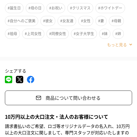
水分不足からくる全てのお悩みにアプローチするコンプリートヘ
#誕生日
#母の日
#お祝い
#クリスマス
#ホワイトデー
アオイルです。
#自分へのご褒美
#彼女
#女友達
#女性
#妻
#母親
天然由来アミノ酸成分による“育てるケア”で髪の内側から水分に
#祖母
#上司女性
#同僚女性
#女子大学生
#妹
#姉
満ちたうるツヤ髪へ導きます。
#娘
#姪
#部下女性
#義母
#親戚女性
#10代
#20代前半
#20代後半
#30代
#40代
#50代
#60代
5つの特徴
シェアする
#70代
#80代
#90代
髪内部の水分バランスを適正に
水分や油分の通り道の役割をもつアミノ酸系CMCを補給すること
商品について問い合わせる
で、美容成分の浸透を助け、毛髪内にたっぷりの水分を抱え込む
ことで、あらゆる髪悩みを解決します。
10万円以上の大口注文・法人のお客様について
請求書払いのご希望、ロゴ等オリジナルデータの名入れ、10万円
以上の大口注文に関しまして、専門スタッフが対応いたしますの